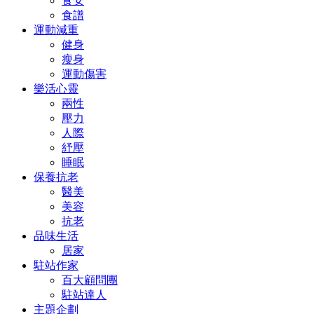
食安
食譜
運動減重
健身
瘦身
運動傷害
樂活心靈
兩性
壓力
人際
紓壓
睡眠
保養抗老
醫美
美容
抗老
品味生活
居家
駐站作家
百大顧問團
駐站達人
主題企劃