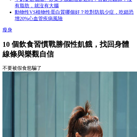
有脂肪，就沒有大腦
動物性VS植物性蛋白質哪個好？吃對防肌少症，吃錯恐
增20%心血管疾病風險
瘦身
10 個飲食習慣戰勝假性飢餓，找回身體
線條與樂觀自信
不要被假食慾騙了