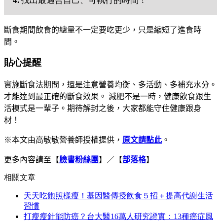
4.
找出最適合自己、可執行的時間！
斷食期間
飲食的總量不一定要吃更少，
只是縮短了進食時
間。
貼心提醒
實施斷食法期間，
還是注意營養均衡、多活動、多補充水分。
才能達到最正確的斷食效果。
減肥不是一時，
健康飲食跟生
活模式是一輩子。
期待解封之後，
大家都能守住健康跟身
材
！
※本文由高敏敏營養師授權提供，
原文
請點此
。
更多內容請至【
臉書粉絲團
】／【
部落格
】
相關文章
天天吃飽照樣瘦！基因醫傳授飲食５招＋提高代謝生活
習慣
打瘦瘦針能防癌？台大醫16萬人研究證實：13種癌症風