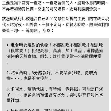
主要是讓平常有一直吃、一直吃習慣的人，能有休息的時間、
不再增加腸胃負擔。
空腹的時間增長、更有利脂肪燃燒。
該怎麼執行比較適合自己呢？
間歇性斷食的主要目的在改善現
代人
吃宵夜、叫外賣、三餐不定時、晚餐太晚吃、熱量過剩卻
營養不均
⋯
⋯
等問題
。
所以：
1.
進食時要選對的食物！不能亂吃不能亂吃不能亂吃
（很重要！）拒絕高糖、高油、加工食品，選擇蒸煮
滷烤的天然食物。例如：炸排骨便當—>滷雞腿便當
。
2.
吃東西時，8分飽就好。不要暴食狂吃、徒增負
擔⋯⋯，也是不會瘦的 。
3.
多喝水、幫助代謝，有時候「覺得餓」可能是口渴
了⋯⋯，很多食物裡也含有水分，都可以算在每日水
量裡頭。