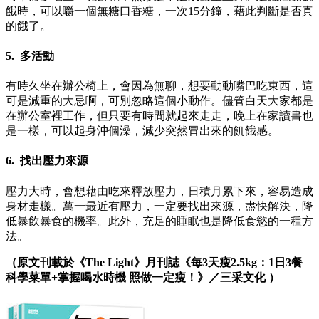
餓時，可以嚼一個無糖口香糖，一次15分鐘，藉此判斷是否真
的餓了。
5. 多活動
有時久坐在辦公椅上，會因為無聊，想要動動嘴巴吃東西，這
可是減重的大忌啊，可別忽略這個小動作。儘管白天大家都是
在辦公室裡工作，但只要有時間就起來走走，晚上在家讀書也
是一樣，可以起身沖個澡，減少突然冒出來的飢餓感。
6. 找出壓力來源
壓力大時，會想藉由吃來釋放壓力，日積月累下來，容易造成
身材走樣。萬一最近有壓力，一定要找出來源，盡快解決，降
低暴飲暴食的機率。此外，充足的睡眠也是降低食慾的一種方
法。
（原文刊載於《The Light》月刊誌《每3天瘦2.5kg：1日3餐
科學菜單+掌握喝水時機 照做一定瘦！》／三采文化 ）