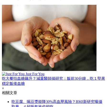
Just For You
吃大餐怕血糖飆升？減重醫師揭研究：飯前30分鐘，吃１堅果
穩定飯後血糖
×
相關文章
吃豆腐、喝豆漿能降30%高血壓風險？BMJ新研究曝攝
取量，４招脹氣族也能吃