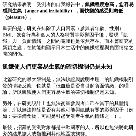
研究結果表明，受測者的自我報告中，
飢餓程度愈高，愈容易
感到生氣（
anger and irritability
），而快樂的感受則愈低
（pleasure
）
。
重要的是，研究在排除了人口因素（參與者年齡、性別）、
BMI、飲食行為和個人的人格特質等影響因子後，發現「飢
餓」與「負面情緒」之間的關聯也是依然存在。而本篇研究的
新穎之處，在於能夠顯示日常生活中的飢餓經歷與負面情緒之
間的關係。
飢餓使人們更容易生氣的確切機制仍是未知
此篇研究的最大限制是，無法驗證與說明生理上的飢餓機制引
發的情緒反應，也就是「低血糖是否會引起負面情緒」的理
論，所以飢餓使人們更容易生氣的確切機制仍是未知。
另外，在研究設計上也無法衡量參與者自己在當下的具體情
境，所以無法排除是否有其他可能與飢餓有關的影響因子（例
如：要準備食物，可能是引起受測者生氣的情緒之一）。
最後，招募的受測對象都是中歐國家的人，所以也無法將此研
究的結果擴大或類推到其他地區或族群。