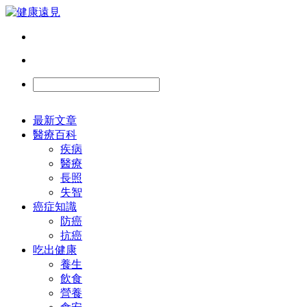
最新文章
醫療百科
疾病
醫療
長照
失智
癌症知識
防癌
抗癌
吃出健康
養生
飲食
營養