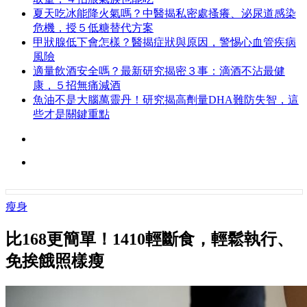
夏天吃冰能降火氣嗎？中醫揭私密處搔癢、泌尿道感染
危機，授５低糖替代方案
甲狀腺低下會怎樣？醫揭症狀與原因，警惕心血管疾病
風險
適量飲酒安全嗎？最新研究揭密３事：滴酒不沾最健
康，５招無痛減酒
魚油不是大腦萬靈丹！研究揭高劑量DHA難防失智，這
些才是關鍵重點
瘦身
比168更簡單！1410輕斷食，輕鬆執行、
免挨餓照樣瘦