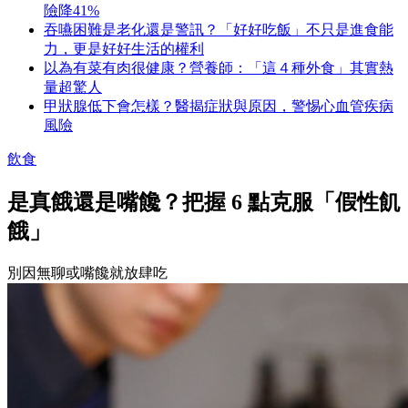
險降41%
吞嚥困難是老化還是警訊？「好好吃飯」不只是進食能
力，更是好好生活的權利
以為有菜有肉很健康？營養師：「這４種外食」其實熱
量超驚人
甲狀腺低下會怎樣？醫揭症狀與原因，警惕心血管疾病
風險
飲食
是真餓還是嘴饞？把握 6 點克服「假性飢
餓」
別因無聊或嘴饞就放肆吃