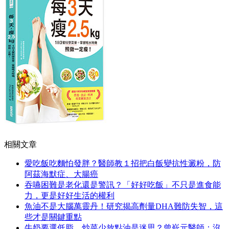
相關文章
愛吃飯吃麵怕發胖？醫師教１招把白飯變抗性澱粉，防
阿茲海默症、大腸癌
吞嚥困難是老化還是警訊？「好好吃飯」不只是進食能
力，更是好好生活的權利
魚油不是大腦萬靈丹！研究揭高劑量DHA難防失智，這
些才是關鍵重點
牛奶要選低脂、炒菜少放點油是迷思？曾嶔元醫師：沒