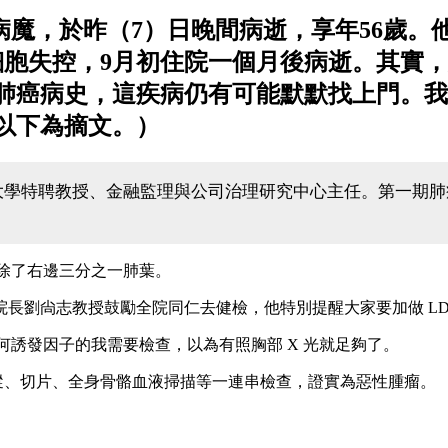
病魔，於昨（7）日晚間病逝，享年56歲。他
細胞失控，9月初住院一個月後病逝。其實
肺癌病史，這疾病仍有可能默默找上門。我
以下為摘文。）
學特聘教授、金融監理與公司治理研究中心主任。第一期肺癌患者
術切除了右邊三分之一肺葉。
長劉尙志教授鼓勵全院同仁去健檢，他特別提醒大家要加做 LD
任何誘發因子的我需要檢查，以為有照胸部 X 光就足夠了。
追蹤、切片、全身骨骼血液掃描等一連串檢查，證實為惡性腫瘤。