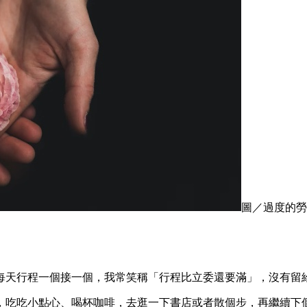
圖／過度的勞
每天行程一個接一個，我常笑稱「行程比立委還要滿」，沒有留
，吃吃小點心、喝杯咖啡，去逛一下書店或者散個步，再繼續下