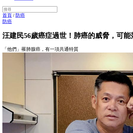
首頁
/
防癌
防癌
汪建民56歲癌症過世！肺癌的威脅，可能
「他們」罹肺腺癌，有一項共通特質