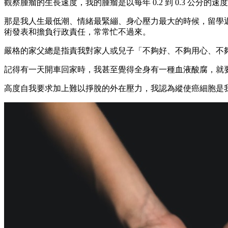
觀察腫瘤的生長速度，我的腫瘤是以每年 0.2 到 0.3 公分的
那是我人生最低潮、情緒最緊繃、身心壓力最大的時候，留學
術發表和擔負行政責任，常常忙不過來。
嚴格的家父總是指責我對家人或兒子「不夠好、不夠用心、不
記得有一天開車回家時，我甚至覺得全身有一種血液酸腐，就
高度自我要求加上難以掙脫的外在壓力，我認為縱使癌細胞是