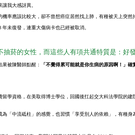
果讓我大感訝異。
的機率應該比較大，卻不曾想癌症居然找上肺，有種被天上突然
8 年未復發，連重大傷病卡也已經被取消。
不抽菸的女性，而這些人有項共通特質是：好發
結果被陳醫師點醒：
「不覺得累可能就是你生病的原因啊！」確
費留學資格，在美取得博士學位，回國後扛起交大科法學院的建
成為「中流砥柱」的感覺，也習慣「享受別人的依賴」，有種身