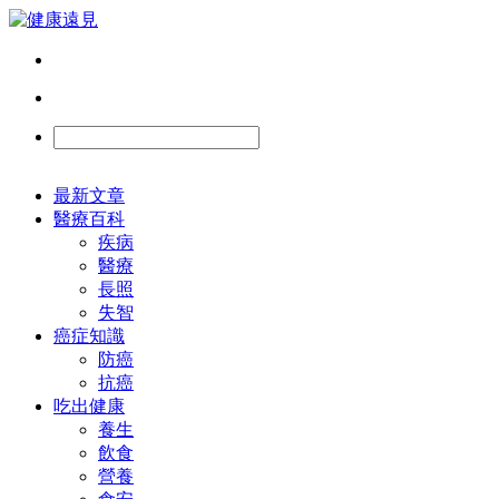
最新文章
醫療百科
疾病
醫療
長照
失智
癌症知識
防癌
抗癌
吃出健康
養生
飲食
營養