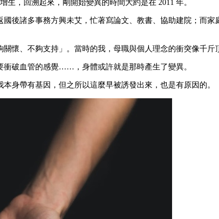
速度增生，回溯起來，剛開始變異的時間大約是在 2011 年。
返國後諸多事務方興未艾，忙著寫論文、教書、協助建院；而家
夠關懷、不夠支持」。當時的我，母職與個人理念的衝突像千斤
要衝破血管的感覺……，身體或許就是那時產生了變異。
我本身帶有基因，但之所以這麼早被誘發出來，也是有原因的。