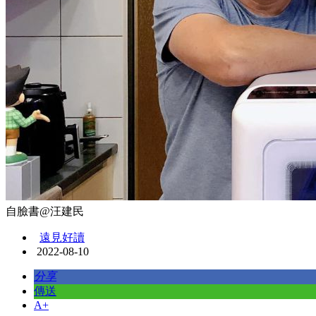
自臉書@汪建民
遠見好讀
2022-08-10
分享
傳送
A+