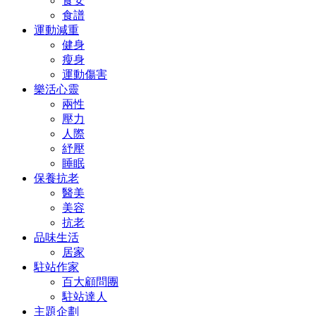
食安
食譜
運動減重
健身
瘦身
運動傷害
樂活心靈
兩性
壓力
人際
紓壓
睡眠
保養抗老
醫美
美容
抗老
品味生活
居家
駐站作家
百大顧問團
駐站達人
主題企劃