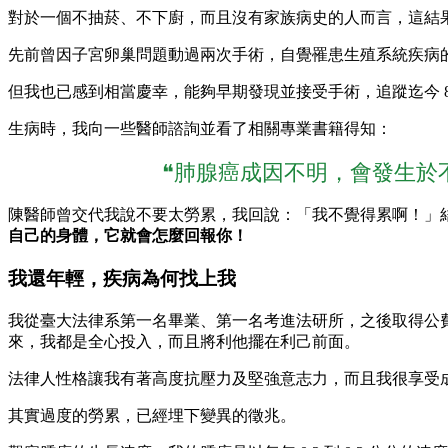
對於一個不抽菸、不下廚，而且沒有家族病史的人而言，這結
先前曾因子宮卵巢問題動過兩次手術，自覺罹患生殖系統疾病
但我也已感到相當慶幸，能夠早期發現並接受手術，追蹤迄今 
生病時，我向一些醫師諮詢並看了相關專業書籍得知：
❝肺腺癌成因不明，會發生於
陳醫師曾交代我說不要太勞累，我回說：「我不覺得累啊！」
自己的身體，它就會怎麼回報你！
我還年輕，疾病為何找上我
我從臺大法律系第一名畢業、第一名考進法研所，之後取得公
來，我都是全心投入，而且將利他擺在利己前面。
法律人性格讓我有著高度抗壓力及堅強意志力，而且我很享受
其實過度的勞累，已經埋下變異的徵兆。