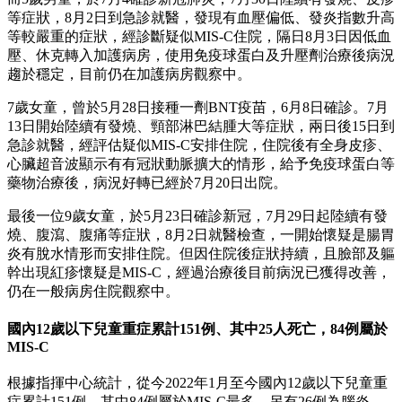
等症狀，8月2日到急診就醫，發現有血壓偏低、發炎指數升高
等較嚴重的症狀，經診斷疑似MIS-C住院，隔日8月3日因低血
壓、休克轉入加護病房，使用免疫球蛋白及升壓劑治療後病況
趨於穩定，目前仍在加護病房觀察中。
7歲女童，曾於5月28日接種一劑BNT疫苗，6月8日確診。7月
13日開始陸續有發燒、頸部淋巴結腫大等症狀，兩日後15日到
急診就醫，經評估疑似MIS-C安排住院，住院後有全身皮疹、
心臟超音波顯示有有冠狀動脈擴大的情形，給予免疫球蛋白等
藥物治療後，病況好轉已經於7月20日出院。
最後一位9歲女童，於5月23日確診新冠，7月29日起陸續有發
燒、腹瀉、腹痛等症狀，8月2日就醫檢查，一開始懷疑是腸胃
炎有脫水情形而安排住院。但因住院後症狀持續，且臉部及軀
幹出現紅疹懷疑是MIS-C，經過治療後目前病況已獲得改善，
仍在一般病房住院觀察中。
國內12歲以下兒童重症累計151例、其中25人死亡，84例屬於
MIS-C
根據指揮中心統計，從今2022年1月至今國內12歲以下兒童重
症累計151例，其中84例屬於MIS-C最多，另有26例為腦炎，