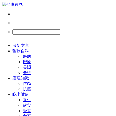
最新文章
醫療百科
疾病
醫療
長照
失智
癌症知識
防癌
抗癌
吃出健康
養生
飲食
營養