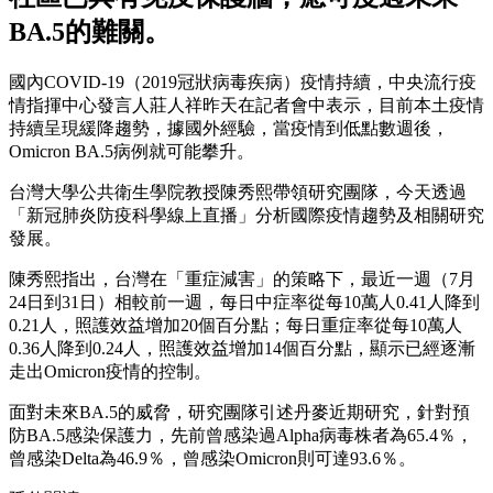
BA.5的難關。
國內COVID-19（2019冠狀病毒疾病）疫情持續，中央流行疫
情指揮中心發言人莊人祥昨天在記者會中表示，目前本土疫情
持續呈現緩降趨勢，據國外經驗，當疫情到低點數週後，
Omicron BA.5病例就可能攀升。
台灣大學公共衛生學院教授陳秀熙帶領研究團隊，今天透過
「新冠肺炎防疫科學線上直播」分析國際疫情趨勢及相關研究
發展。
陳秀熙指出，台灣在「重症減害」的策略下，最近一週（7月
24日到31日）相較前一週，每日中症率從每10萬人0.41人降到
0.21人，照護效益增加20個百分點；每日重症率從每10萬人
0.36人降到0.24人，照護效益增加14個百分點，顯示已經逐漸
走出Omicron疫情的控制。
面對未來BA.5的威脅，研究團隊引述丹麥近期研究，針對預
防BA.5感染保護力，先前曾感染過Alpha病毒株者為65.4％，
曾感染Delta為46.9％，曾感染Omicron則可達93.6％。