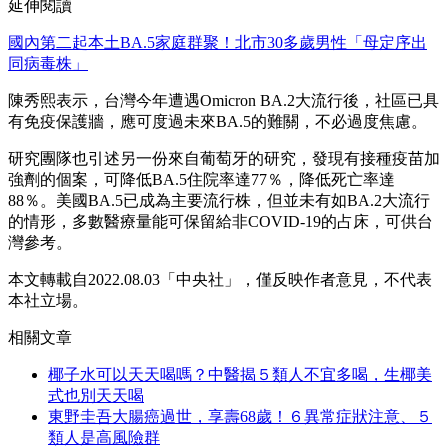
延伸閱讀
國內第二起本土BA.5家庭群聚！北市30多歲男性「母定序出
同病毒株」
陳秀熙表示，台灣今年遭遇Omicron BA.2大流行後，社區已具
有免疫保護牆，應可度過未來BA.5的難關，不必過度焦慮。
研究團隊也引述另一份來自葡萄牙的研究，發現有接種疫苗加
強劑的個案，可降低BA.5住院率達77％，降低死亡率達
88％。美國BA.5已成為主要流行株，但並未有如BA.2大流行
的情形，多數醫療量能可保留給非COVID-19的占床，可供台
灣參考。
本文轉載自2022.08.03「中央社」，僅反映作者意見，不代表
本社立場。
相關文章
椰子水可以天天喝嗎？中醫揭５類人不宜多喝，生椰美
式也別天天喝
東野圭吾大腸癌過世，享壽68歲！６異常症狀注意、５
類人是高風險群