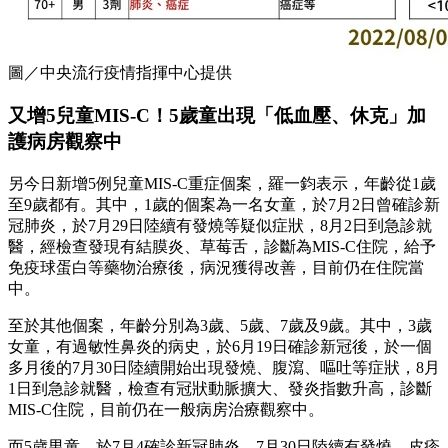
圖／中央流行疫情指揮中心提供
又增5兒童MIS-C！5歲童出現「低血壓、休克」加
護病房觀察中
另今日新增5例兒童MIS-C重症個案，羅一鈞表示，年齡從1歲
至9歲都有。其中，1歲的個案為一名女童，於7月2日曾確診新
冠肺炎，於7月29日陸續有發燒等疑似症狀，8月2日到急診就
醫，經檢查發現有結膜炎、草莓舌，診斷為MIS-C住院，給予
免疫球蛋白等藥物治療後，病況獲得改善，目前仍在住院當
中。
至於其他個案，年齡分別為3歲、5歲、7歲及9歲。其中，3歲
女童，有過敏性鼻炎的病史，於6月19日確診新冠後，於一個
多月後的7月30日陸續開始出現發燒、腹瀉、嘔吐等症狀，8月
1日到急診就醫，檢查有冠狀動脈擴大、發炎指數升高，診斷
MIS-C住院，目前仍在一般病房治療觀察中。
而5歲男童，於7月4確診新冠肺炎，7月30日陸續有發燒、皮疹