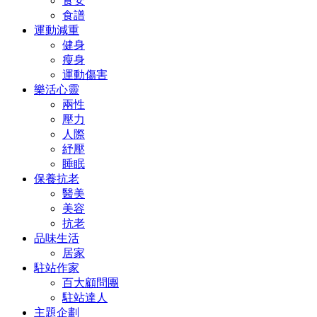
食安
食譜
運動減重
健身
瘦身
運動傷害
樂活心靈
兩性
壓力
人際
紓壓
睡眠
保養抗老
醫美
美容
抗老
品味生活
居家
駐站作家
百大顧問團
駐站達人
主題企劃