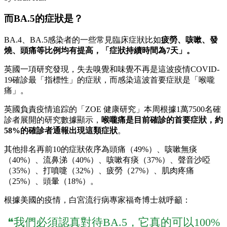
而BA.5的症狀是？
BA.4、BA.5感染者的一些常見臨床症狀比如
疲勞、咳嗽、發
燒、頭痛等比例均有提高，「症狀持續時間為7天」。
英國一項研究發現，失去嗅覺和味覺不再是這波疫情COVID-
19確診最「指標性」的症狀，而感染這波首要症狀是「喉嚨
痛」。
英國負責疫情追踪的「ZOE 健康研究」本周根據1萬7500名確
診者展開的研究數據顯示，
喉嚨痛是目前確診的首要症狀，約
58%的確診者通報出現這類症狀
。
其他排名再前10的症狀依序為頭痛（49%）、咳嗽無痰
（40%）、流鼻涕（40%）、咳嗽有痰（37%）、聲音沙啞
（35%）、打噴嚏（32%）、疲勞（27%）、肌肉疼痛
（25%）、頭暈（18%）。
根據美國的疫情，白宮流行病專家福奇博士就呼籲：
❝我們必須認真對待BA.5，它真的可以100%