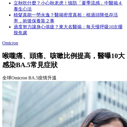
立秋吃什麼？小心秋老虎！慎防「夏季流感」中醫揭４
養生心法
植髮真能一勞永逸？醫揭密度真相：植過頭降低存活
率，術後保養靠２事
過度努力讓身心俱疲？東大名醫揭：每天慢呼吸10次擺
脫焦慮
Omicron
喉嚨痛、頭痛、咳嗽比例提高，醫曝10大
感染BA.5常見症狀
全球Omicron BA.5疫情升溫