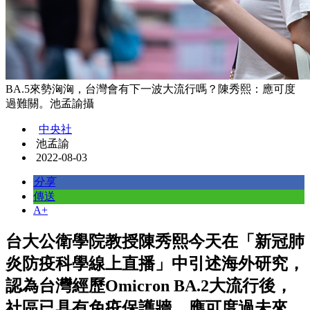
BA.5來勢洶洶，台灣會有下一波大流行嗎？陳秀熙：應可度
過難關。池孟諭攝
中央社
池孟諭
2022-08-03
分享
傳送
A+
台大公衛學院教授陳秀熙今天在「新冠肺
炎防疫科學線上直播」中引述海外研究，
認為台灣經歷Omicron BA.2大流行後，
社區已具有免疫保護牆，應可度過未來