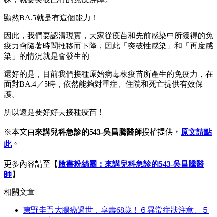
顯然BA.5就是有這個能力！
因此，我們要認清現實，大家從疫苗和先前感染中所獲得的免
疫力會隨著時間推移而下降，因此「突破性感染」和「再度感
染」的情況就是會發生的！
還好的是，目前我們接種原始病毒株疫苗所產生的免疫力，在
面對BA.4／5時，依然能夠對重症、住院和死亡提供有效保
護。
所以還是要好好去接種疫苗！
※本文由
來講兒科急診的543-吳昌騰醫師
授權提供，
原文請點
此
。
更多內容請至
【
臉書粉絲團：來講兒科急診的543-吳昌騰醫
師
】
相關文章
東野圭吾大腸癌過世，享壽68歲！６異常症狀注意、５