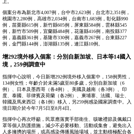
上。
個案分布為新北市4,007例，台中市2,623例，台北市2,351例，
桃園市2,280例，高雄市2,034例，台南市1,683例，彰化縣990
例，苗栗縣615例，新竹縣605例，屏東縣584例，雲林縣545
例，新竹市509例，宜蘭縣484例，花蓮縣416例，南投縣377
例，嘉義縣361例，基隆市330例，嘉義市267例，台東縣227
例，金門縣144例，澎湖縣135例，連江縣10例。
增292境外移入個案：分別自新加坡、日本等14國入
境，259例調查中
指揮中心說明，今日新增292例境外移入個案中，158例男性，
134例女性；年齡介於未滿5歲至80多歲，分別自新加坡（6
例）、日本及墨西哥（各4例）、美國及越南（各3例）、印
度、泰國、菲律賓及荷蘭（各2例）、柬埔寨、法國、瑞士、
韓國及馬來西亞（各1例）移入，另259例感染國家調查中。入
境日期介於今年7月5日至8月4日。
指揮中心再次呼籲，民眾應落實手部衛生、咳嗽禮節及佩戴口
罩等個人防護措施，減少不必要移動、活動或集會，避免出入
人多擁擠的場所，或高感染傳播風險場域，並主動積極配合各