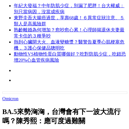
年紀大發福？中年防肌少症，別漏了肥胖！台大權威：
別只當病因，沒當成疾病
東野圭吾大腸癌過世，享壽68歲！６異常症狀注意、５
類人是高風險群
熟齡離婚為何增加？愈吵愈心累！心理師揭退休夫妻最
常卡住的３種爭吵
熱到心臟開大火、血液變糖漿？醫警告夏季心肌梗塞危
機，３護心保健品聰明吃
動物性VS植物性蛋白質哪個好？吃對防肌少症，吃錯恐
增20%心血管疾病風險
Omicron
BA.5來勢洶洶，台灣會有下一波大流行
嗎？陳秀熙：應可度過難關