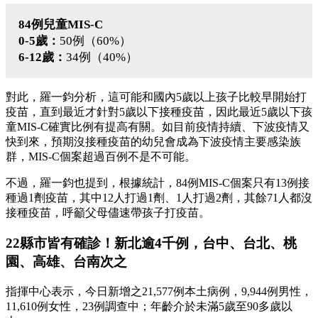
84例兒童MIS-C
0-5歲：
50例（60%）
6-12歲：
34例（40%）
對此，羅一鈞分析，這可能和國內5歲以上孩子比較早開始打
疫苗，直到最近才針對5歲以下接種疫苗，因此最近5歲以下孩
童MIS-C確實比例有提高有關。如目前疫情持續、下波疫情又
快到來，預期沒接種疫苗的幼兒會成為下波疫情主要感染族
群，MIS-C個案超過百例不是不可能。
不過，羅一鈞也提到，根據統計，84例MIS-C個案只有13例接
種過1劑疫苗，其中12人打過1劑、1人打過2劑，其餘71人都沒
接種疫苗，呼籲父母儘速帶孩子打疫苗。
22縣市皆有確診！新北逾4千例，台中、台北、桃
園、高雄、台南次之
指揮中心表示，今日新增之21,577例本土病例，9,944例男性，
11,610例女性，23例調查中；年齡介於未滿5歲至90多歲以