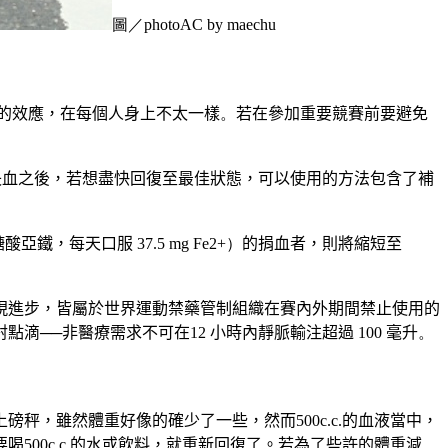
圖／photoAC by maechu
的效應，在每個人身上不太一樣
。
若在參加重要競賽前要避免
失血之後，若想盡快回復至最佳狀態，可以使用的方法包含了補
糖酸亞鐵，每天口服
37.5 mg Fe
2+
）
的捐血者，
則將
縮短至
現進步，皆屬於世界運動禁藥管制組織在賽內外期間禁止使用的
射點滴
──
非醫療需求不可在
12
小時內靜脈輸注超過
100
毫升
。
上磅秤，雖然體重好像的確少了一些，然而
500c.c.
的血液當中，
要喝
500c.c.
的水或飲料，就重新回復了。
若為了些許的體重減