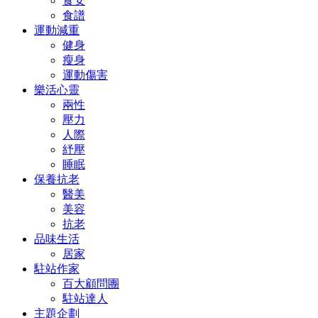
食安
食譜
運動減重
健身
瘦身
運動傷害
樂活心靈
兩性
壓力
人際
紓壓
睡眠
保養抗老
醫美
美容
抗老
品味生活
居家
駐站作家
百大顧問團
駐站達人
主題企劃