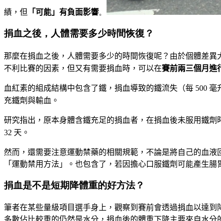
績，但
「可能」有負面影響
。
捐血之後，人體需要多少時間恢復？
那麼在捐血之後，人體需要多少的時間恢復呢？由於個體差異
不利比賽的因素，但又有需要捐血時，可以在
賽前兩三個月進
血紅素的組成結構中包含了鐵，捐血導致的鐵流失（每
500
毫
充鐵劑與輸血。
研究指出，原本身體含鐵充足的捐血者，在捐血後未服用鐵劑
32
天。
然而，還需要注意運動禁藥的相關規範，不論是將自己的血液
「運動禁用方法」。也包含了，若因擔心口服鐵劑可能產生腸
捐血是不是短期降體重的好方法？
筆者在某些量級項目選手身上，觀察到賽前會透過捐血以達到
多數佔比較重的仍然是水分，捐血後的體重下降主要來自水分