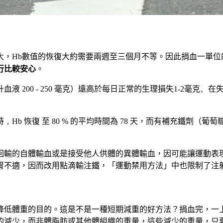
大，
Hb
數值的恢復大約需要兩週至三個月不等。因此捐血一單位
行比較安心
。
升血液
200 - 250
毫克）遠高於每日正常的生理損失
1-2
毫克
。
在
時
，Hb
恢復
至
80 %
的平均時間為
78
天，而有補充鐵劑（葡萄
回輸的自體輸血或是接受他人供體的異體輸血，因可能讓運動表
胃不適，因而改用點滴輸注鐵，「運動禁用方法」中也限制了注
降低體重的目的。這是不是一種短期減重的好方法？捐血完，一
的減少，而非體脂肪或其他體組織的重量，這些減少的重量，只