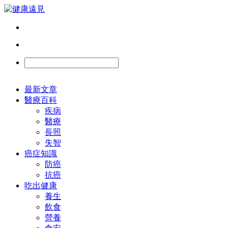
最新文章
醫療百科
疾病
醫療
長照
失智
癌症知識
防癌
抗癌
吃出健康
養生
飲食
營養