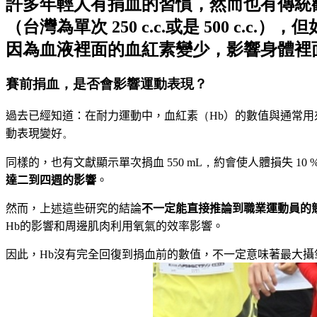
許多年輕人有捐血的習慣，然而也有傳統
（台灣為單次 250 c.c.或是 500 
因為血液裡面的血紅素變少，影響身體裡
賽前捐血，是否會影響運動表現？
過去已經知道：在耐力運動中，血紅素
（Hb
）的數值與通常用
動表現變好
。
同樣的，也有文獻顯示單次捐血
550 mL，
約會使人體損失
10 
達二到四週的影響
。
然而，上述這些研究的結論
不一定能直接推論到職業運動員的
Hb
的影響和周邊肌肉利用氧氣的效率影響。
因此，
Hb
沒有完全回復到捐血前的數值，不一定意味著最大攝