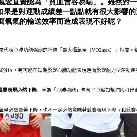
觀念直覺認為「貧血會容易喘」。雖然對一
c.c.），但如果是對運動成績差一點點就有很
面氧氣的輸送效率而造成表現不好呢？
來代表心肺功能強弱的指標「最大攝氧量
（
VO2max
）
」
相關。
%
的
Hb
，有可能在短期影響心肺功能表現進而影響耐力型運動運
競賽表現必然下降
。
因為「心肺適能」包含了心臟如幫浦般打出
氧量必然顯著下降，也不一定必然意味著競賽表現下降
（
和競賽