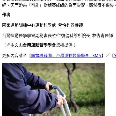
輕，因而帶來
「可能」對競賽成績的負面影響，顯然得不償失
作者
國家運動訓練中心運動科學處
曾怡鈞營養師
台灣運動醫學學會副秘書長
/
杏仁復健科診所院長
林杏青醫師
（※本文由
台灣運動醫學學會
授權提供 ）
更多內容請至
【
臉書粉絲團：台灣運動醫學學會 - SMA
】
／
【