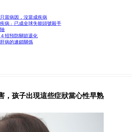
只當病因，沒當成疾病
疾病」已成全球失能頭號殺手
險
４招預防關節退化
肝病的連鎖關係
害，孩子出現這些症狀當心性早熟