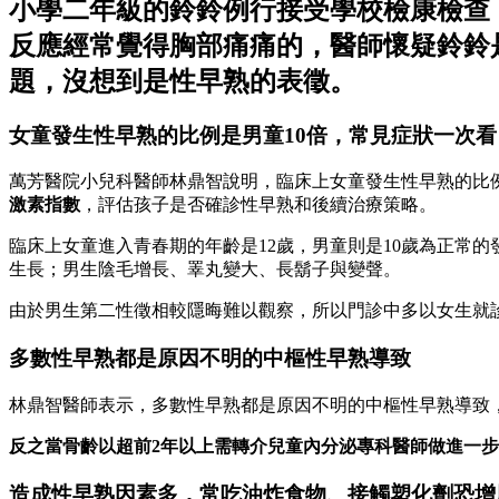
小學二年級的鈴鈴例行接受學校檢康檢查
反應經常覺得胸部痛痛的，醫師懷疑鈴鈴
題，沒想到是性早熟的表徵。
女童發生性早熟的比例是男童10倍，常見症狀一次看
萬芳醫院小兒科醫師林鼎智說明，臨床上女童發生性早熟的比
激素指數
，評估孩子是否確診性早熟和後續治療策略。
臨床上女童進入青春期的年齡是12歲，男童則是10歲為正常
生長；男生陰毛增長、睪丸變大、長鬍子與變聲。
由於男生第二性徵相較隱晦難以觀察，所以門診中多以女生就
多數性早熟都是原因不明的中樞性早熟導致
林鼎智醫師表示，多數性早熟都是原因不明的中樞性早熟導致
反之當骨齡以超前2年以上需轉介兒童內分泌專科醫師做進一
造成性早熟因素多，常吃油炸食物、接觸塑化劑恐增