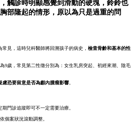
，觸診時明顯感覺到滑動的硬塊，鈴鈴也
胸部隆起的情形，原以為只是過重的問
為常見，這時兒科醫師將回溯孩子的病史，
檢查骨齡和基本的性
童為9歲，常見第二性徵分別為：女生乳房突起、初經來潮、陰毛
疑慮恐要留意是否為顱內腫瘤影響
。
定期門診追蹤即可不一定需要治療。
依個案狀況滾動調整。