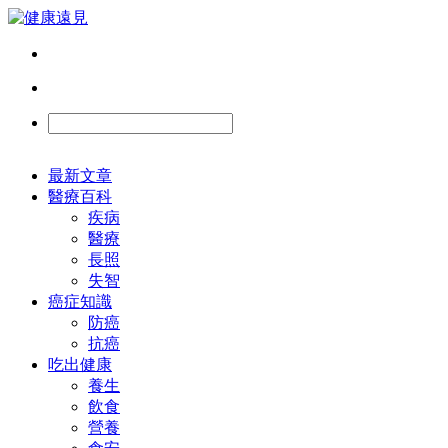
最新文章
醫療百科
疾病
醫療
長照
失智
癌症知識
防癌
抗癌
吃出健康
養生
飲食
營養