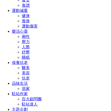
食安
食譜
運動減重
健身
瘦身
運動傷害
樂活心靈
兩性
壓力
人際
紓壓
睡眠
保養抗老
醫美
美容
抗老
品味生活
居家
駐站作家
百大顧問團
駐站達人
主題企劃