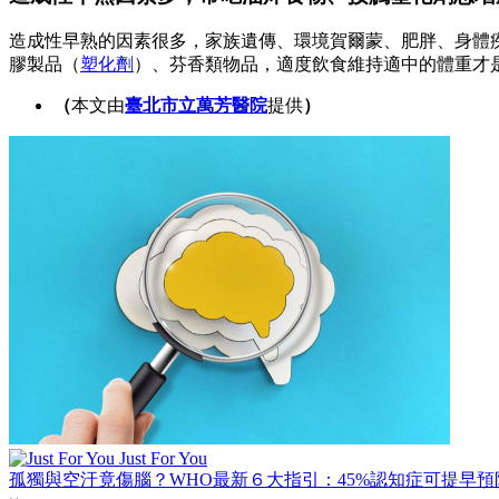
造成性早熟的因素很多，家族遺傳、環境賀爾蒙、肥胖、身體
膠製品（
塑化劑
）、芬香類物品，適度飲食維持適中的體重才
（
本文由
臺北市立萬芳醫院
提供
）
Just For You
孤獨與空汙竟傷腦？WHO最新６大指引：45%認知症可提早預