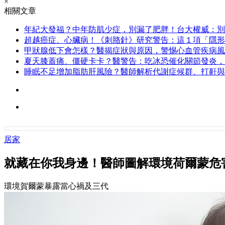
×
相關文章
年紀大發福？中年防肌少症，別漏了肥胖！台大權威：別
超越癌症、心臟病！《刺胳針》研究警告：這１項「隱形
甲狀腺低下會怎樣？醫揭症狀與原因，警惕心血管疾病風
夏天膝蓋痛、僵硬卡卡？醫警告：吃冰恐催化關節發炎，
睡眠不足增加脂肪肝風險？醫師解析代謝症候群、打鼾與
居家
就藏在你我身邊！醫師圖解環境荷爾蒙危
環境賀爾蒙暴露當心禍及三代