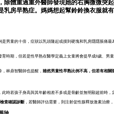
，除體重過重外醫師發現她的右胸微微突起
是乳房早熟症。媽媽想起幫鈴鈴換衣服就有
例是男童的十倍，症狀以乳頭隆起或摸到硬塊和乳房隱隱脹痛最
的發育時期，但若是性早熟在醫學定義上女童將會提早成8歲、男
診，林鼎智醫師也提醒，
雖然男童性早熟比例不高，但若有相關
，此時若孩子身高與其年齡相差不多或是骨齡並無明顯超前時，
步檢查確認診斷
，若醫師評估需要，則注射促性腺釋放激素治療，
風險