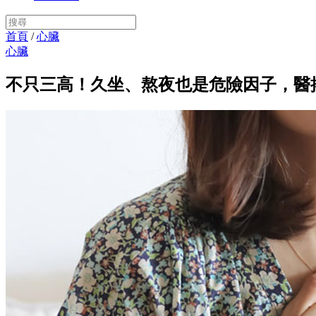
首頁
/
心臟
心臟
不只三高！久坐、熬夜也是危險因子，醫