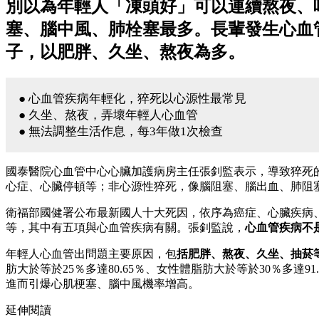
別以為年輕人「凍頭好」可以連續熬夜、
塞、腦中風、肺栓塞最多。長輩發生心血
子，以肥胖、久坐、熬夜為多。
● 心血管疾病年輕化，猝死以心源性最常見
● 久坐、熬夜，弄壞年輕人心血管
● 無法調整生活作息，每3年做1次檢查
國泰醫院心血管中心心臟加護病房主任張釗監表示，導致猝死
心症、心臟停頓等；非心源性猝死，像腦阻塞、腦出血、肺阻
衛福部國健署公布最新國人十大死因，依序為癌症、心臟疾病
等，其中有五項與心血管疾病有關。張釗監說，
心血管疾病不
年輕人心血管出問題主要原因，包
括肥胖、熬夜、久坐、抽菸
肪大於等於25％多達80.65％、女性體脂肪大於等於30％多
進而引爆心肌梗塞、腦中風機率增高。
延伸閱讀