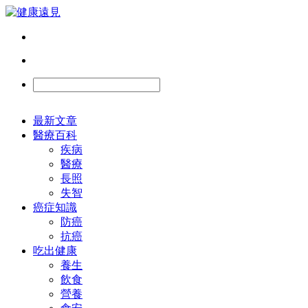
最新文章
醫療百科
疾病
醫療
長照
失智
癌症知識
防癌
抗癌
吃出健康
養生
飲食
營養