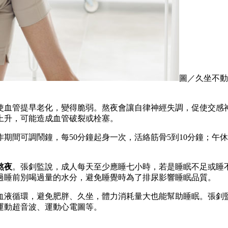
圖／久坐不動
使血管提早老化，變得脆弱。熬夜會讓自律神經失調，促使交感
上升，可能造成血管破裂或栓塞。
間可調鬧鐘，每50分鐘起身一次，活絡筋骨5到10分鐘；午休
熬夜
。張釗監說，成人每天至少應睡七小時，若是睡眠不足或睡
過睡前別喝過量的水分，避免睡覺時為了排尿影響睡眠品質。
血液循環，避免肥胖、久坐，體力消耗量大也能幫助睡眠。張釗監
運動超音波、運動心電圖等。