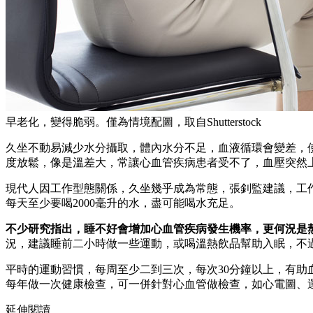
早老化，變得脆弱。僅為情境配圖，取自Shutterstock
久坐不動易減少水分攝取，體內水分不足，血液循環會變差，
度放鬆，像是溫差大，常讓心血管疾病患者受不了，血壓突然
現代人因工作型態關係，久坐幾乎成為常態，張釗監建議，工作期
每天至少要喝2000毫升的水，盡可能喝水充足。
不少研究指出，睡不好會增加心血管疾病發生機率，更何況是
況，建議睡前二小時做一些運動，或喝溫熱飲品幫助入眠，不
平時的運動習慣，每周至少二到三次，每次30分鐘以上，有助
每年做一次健康檢查，可一併針對心血管做檢查，如心電圖、
延伸閱讀