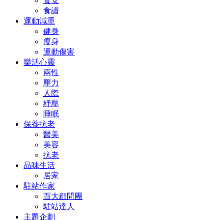
食安
食譜
運動減重
健身
瘦身
運動傷害
樂活心靈
兩性
壓力
人際
紓壓
睡眠
保養抗老
醫美
美容
抗老
品味生活
居家
駐站作家
百大顧問團
駐站達人
主題企劃