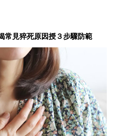
揭常見猝死原因授３步驟防範