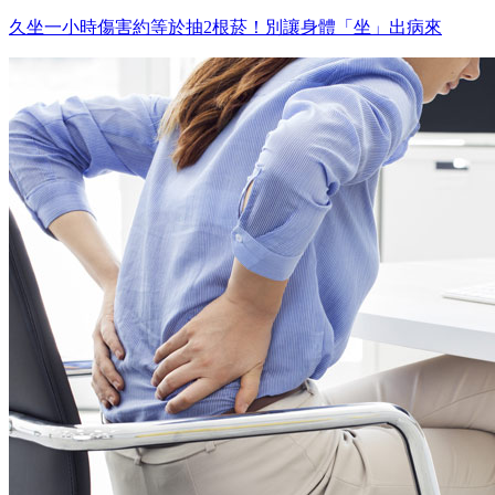
久坐一小時傷害約等於抽2根菸！別讓身體「坐」出病來