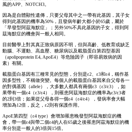
風的APP、NOTCH3。
因為是自體顯性遺傳，只要父母其中之一帶有此基因，其子女
得到此基因的機率為50%，且發病年齡大都小於65歲，屬於
「早發型阿茲海默症」；另外50%不具此基因的子女，得到阿
茲海默症的機會與一般人相同。
目前醫學上對其真正致病原因不明，但與高齡、低教育或缺乏
動腦、不運動、高血壓、糖尿病以及載脂蛋白第四型基因
（apolipoprotein E4, ApoE4）等危險因子（即容易致病的因
素）有關。
載脂蛋白基因有三種常見的型態，分別是ε2、ε3和ε4，稱作基
因多型性，不稱做突變。每個人的載脂蛋白基因來自父母各一
的對偶基因（allele），大多數人都具有兩個ε3（ε3/ε3），如
果帶有一個ε4（ε3/ε4），則罹患阿茲海默症的機率為ε3/ε3者
的2到3倍；如果從父母各得一個ε4（ε4/ε4），發病率會大幅
增加為12倍，反之，ε2則有保護作用。
ApoE第四型（ε4 type）會增加罹患晚發型阿茲海默症的機
會，帶一個ε4與帶二個ε4的人在65歲之後罹患阿茲海默症的機
率分別是一般人的3倍與15倍。