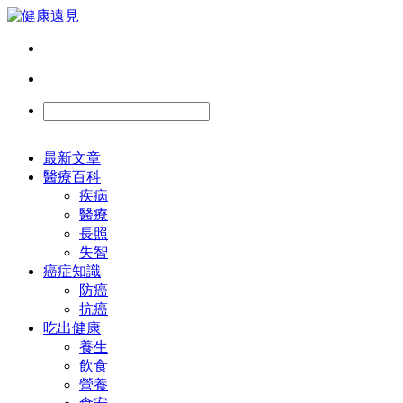
最新文章
醫療百科
疾病
醫療
長照
失智
癌症知識
防癌
抗癌
吃出健康
養生
飲食
營養