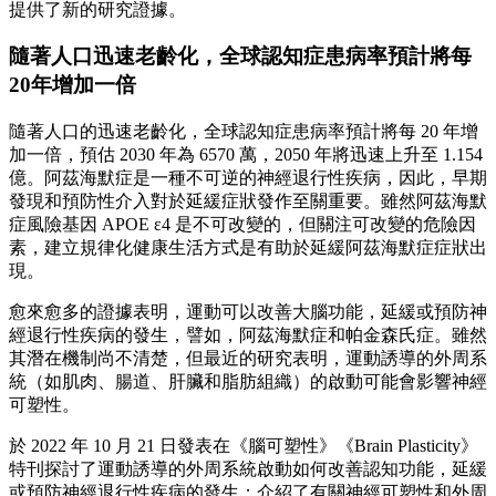
提供了新的研究證據。
隨著人口迅速老齡化，全球認知症患病率預計將每
20年增加一倍
隨著人口的迅速老齡化，全球認知症患病率預計將每 20 年增
加一倍，預估 2030 年為 6570 萬，2050 年將迅速上升至 1.154
億。阿茲海默症是一種不可逆的神經退行性疾病，因此，早期
發現和預防性介入對於延緩症狀發作至關重要。雖然阿茲海默
症風險基因 APOE ε4 是不可改變的，但關注可改變的危險因
素，建立規律化健康生活方式是有助於延緩阿茲海默症症狀出
現。
愈來愈多的證據表明，運動可以改善大腦功能，延緩或預防神
經退行性疾病的發生，譬如，阿茲海默症和帕金森氏症。雖然
其潛在機制尚不清楚，但最近的研究表明，運動誘導的外周系
統（如肌肉、腸道、肝臟和脂肪組織）的啟動可能會影響神經
可塑性。
於 2022 年 10 月 21 日發表在《腦可塑性》《Brain Plasticity》
特刊探討了運動誘導的外周系統啟動如何改善認知功能，延緩
或預防神經退行性疾病的發生；介紹了有關神經可塑性和外周