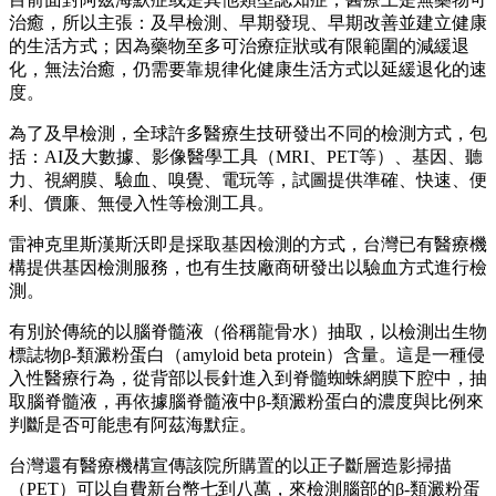
治癒，所以主張：及早檢測、早期發現、早期改善並建立健康
的生活方式；因為藥物至多可治療症狀或有限範圍的減緩退
化，無法治癒，仍需要靠規律化健康生活方式以延緩退化的速
度。
為了及早檢測，全球許多醫療生技研發出不同的檢測方式，包
括：AI及大數據、影像醫學工具（MRI、PET等）、基因、聽
力、視網膜、驗血、嗅覺、電玩等，試圖提供準確、快速、便
利、價廉、無侵入性等檢測工具。
雷神克里斯漢斯沃即是採取基因檢測的方式，台灣已有醫療機
構提供基因檢測服務，也有生技廠商研發出以驗血方式進行檢
測。
有別於傳統的以腦脊髓液（俗稱龍骨水）抽取，以檢測出生物
標誌物β-類澱粉蛋白（amyloid beta protein）含量。這是一種侵
入性醫療行為，從背部以長針進入到脊髓蜘蛛網膜下腔中，抽
取腦脊髓液，再依據腦脊髓液中β-類澱粉蛋白的濃度與比例來
判斷是否可能患有阿茲海默症。
台灣還有醫療機構宣傳該院所購置的以正子斷層造影掃描
（PET）可以自費新台幣七到八萬，來檢測腦部的β-類澱粉蛋