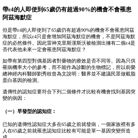
帶ε4的人即使到65歲仍有超過90%的機會不會罹患
阿茲海默症
但是帶ε4的人即使到了65歲仍有超過90%的機會不會罹患阿茲
海默症，所以ε4只是會增加阿茲海默症的機會，不是阿茲海默
症的必然條件。因此雷神克里斯漢斯沃被檢測出擁有二個ε4是
否代表他未來一定會罹患阿茲海默症？
如帶有第四型對偶基因者對藥物的療效是否不同等。因為只供
罹病機率大小的參考，而不能作為診斷的生物標記，所以前榮
總神經內科醫師劉秀枝曾為文說明：醫界並不建議民眾做載脂
蛋白基因的檢測。
遺傳性的認知症要符合下列二個條件才比較有機會找到基因突
變的病因：
（一）早發型的認知症︰
已知的遺傳性認知症大多在65歲之前就發病，一個家族裡有多
人在65歲之前就罹患認知症比較有可能是單一基因突變所造
成。