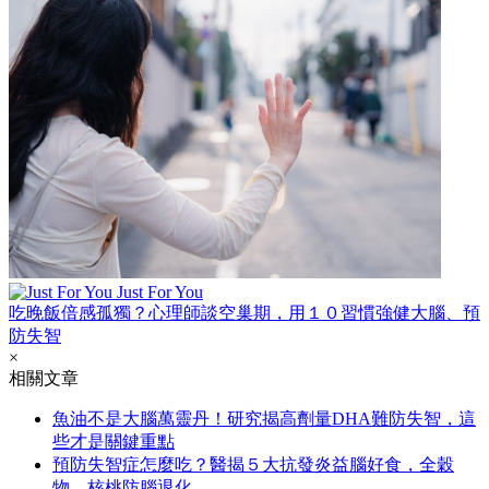
Just For You
吃晚飯倍感孤獨？心理師談空巢期，用１０習慣強健大腦、預
防失智
×
相關文章
魚油不是大腦萬靈丹！研究揭高劑量DHA難防失智，這
些才是關鍵重點
預防失智症怎麼吃？醫揭５大抗發炎益腦好食，全穀
物、核桃防腦退化