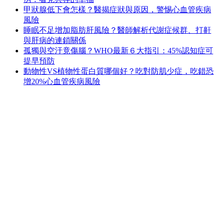
甲狀腺低下會怎樣？醫揭症狀與原因，警惕心血管疾病
風險
睡眠不足增加脂肪肝風險？醫師解析代謝症候群、打鼾
與肝病的連鎖關係
孤獨與空汙竟傷腦？WHO最新６大指引：45%認知症可
提早預防
動物性VS植物性蛋白質哪個好？吃對防肌少症，吃錯恐
增20%心血管疾病風險