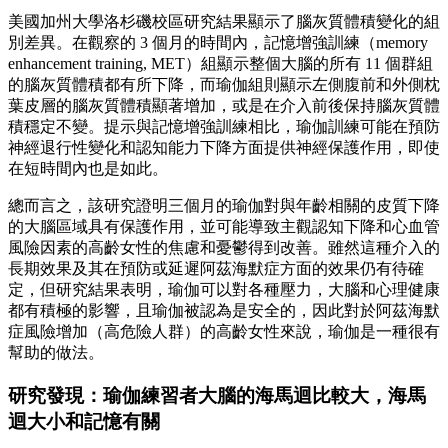
美國加州大學洛杉磯校區研究結果顯示了腦灰質體積變化的組
別差異。在觀察的 3 個月的時間內，記憶增強訓練（memory
enhancement training, MET）組顯示整個大腦的所有 11 個群組
的腦灰質體積都有所下降，而瑜伽組則顯示左側腹前和外側枕
葉皮層的腦灰質體積顯著增加，或是在介入前後保持腦灰質體
積穩定不變。提示與記憶增強訓練相比，瑜伽訓練可能在預防
神經退行性變化和認知能力下降方面提供神經保護作用，即使
在短時間內也是如此。
總而言之，該研究證明三個月的瑜伽對與年齡相關的皮質下降
的大腦區域具有保護作用，並可能導致主觀認知下降和心血管
風險因素的高齡女性的焦慮和憂鬱得到改善。雖然這種介入的
長期效果及其在預防或延遲阿茲海默症方面的效果仍有待確
定，但研究結果表明，瑜伽可以對各種壓力，大腦和心理健康
都有積極的影響，且瑜伽被認為是安全的，因此對於阿茲海默
症風險增加（高危險人群）的高齡女性來說，瑜伽是一種很有
幫助的做法。
研究發現：瑜伽練習者大腦的海馬迴比較大，海馬
迴大小和記憶有關