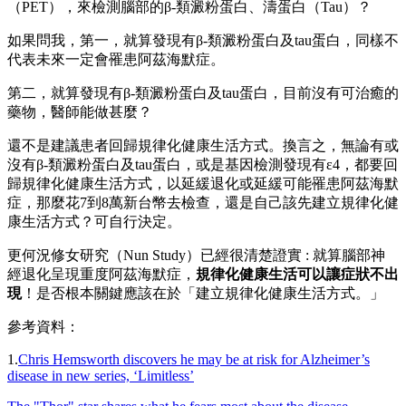
（PET），來檢測腦部的β-類澱粉蛋白、濤蛋白（Tau）？
如果問我，第一，就算發現有β-類澱粉蛋白及tau蛋白，同樣不
代表未來一定會罹患阿茲海默症。
第二，就算發現有β-類澱粉蛋白及tau蛋白，目前沒有可治癒的
藥物，醫師能做甚麼？
還不是建議患者回歸規律化健康生活方式。換言之，無論有或
沒有β-類澱粉蛋白及tau蛋白，或是基因檢測發現有ε4，都要回
歸規律化健康生活方式，以延緩退化或延緩可能罹患阿茲海默
症，那麼花7到8萬新台幣去檢查，還是自己該先建立規律化健
康生活方式？可自行決定。
更何況修女研究（Nun Study）已經很清楚證實 : 就算腦部神
經退化呈現重度阿茲海默症，
規律化健康生活可以讓症狀不出
現
！是否根本關鍵應該在於「建立規律化健康生活方式。」
參考資料：
1.
Chris Hemsworth discovers he may be at risk for Alzheimer’s
disease in new series, ‘Limitless’