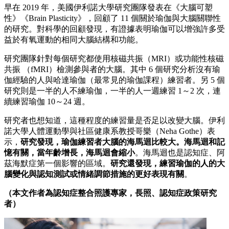
早在 2019 年，美國伊利諾大學研究團隊發表在《大腦可塑
性》《Brain Plasticity》，回顧了 11 個關於瑜伽與大腦關聯性
的研究。對科學的回顧發現，有證據表明瑜伽可以增強許多受
益於有氧運動的相同大腦結構和功能。
研究團隊針對每個研究都使用核磁共振（MRI）或功能性核磁
共振 （fMRI）檢測參與者的大腦。其中 6 個研究分析沒有瑜
伽經驗的人與哈達瑜伽（最常見的瑜伽課程）練習者。另 5 個
研究則是一半的人不練瑜伽，一半的人一週練習 1～2 次，連
續練習瑜伽 10～24 週。
研究者也想知道，這種程度的練習量是否足以改變大腦。伊利
諾大學人體運動學與社區健康系教授哥樂（Neha Gothe）表
示，
研究發現，瑜伽練習者大腦的海馬迴比較大。海馬迴和記
憶有關，當年齡增長，海馬迴會縮小
。海馬迴也是認知症、阿
茲海默症第一個影響的區域。
研究還發現，練習瑜伽的人的大
腦變化與認知測試或情緒調節措施的更好表現有關
。
（本文作者為認知症整合照護專家，長照、認知症政策研究
者
）