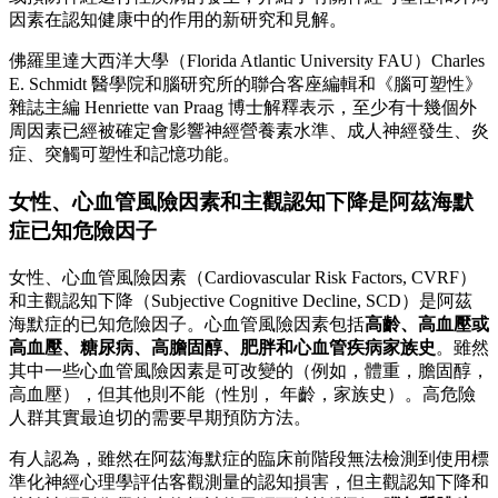
因素在認知健康中的作用的新研究和見解。
佛羅里達大西洋大學（Florida Atlantic University FAU）Charles
E. Schmidt 醫學院和腦研究所的聯合客座編輯和《腦可塑性》
雜誌主編 Henriette van Praag 博士解釋表示，至少有十幾個外
周因素已經被確定會影響神經營養素水準、成人神經發生、炎
症、突觸可塑性和記憶功能。
女性、心血管風險因素和主觀認知下降是阿茲海默
症已知危險因子
女性、心血管風險因素（Cardiovascular Risk Factors, CVRF）
和主觀認知下降（Subjective Cognitive Decline, SCD）是阿茲
海默症的已知危險因子。心血管風險因素包括
高齡、高血壓或
高血壓、糖尿病、高膽固醇、肥胖和心血管疾病家族史
。雖然
其中一些心血管風險因素是可改變的（例如，體重，膽固醇，
高血壓），但其他則不能（性別， 年齡，家族史）。高危險
人群其實最迫切的需要早期預防方法。
有人認為，雖然在阿茲海默症的臨床前階段無法檢測到使用標
準化神經心理學評估客觀測量的認知損害，但主觀認知下降和