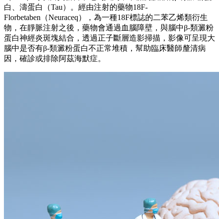
白、濤蛋白（Tau）。經由注射的藥物18F-
Florbetaben（Neuraceq），為一種18F標誌的二苯乙烯類衍生
物，在靜脈注射之後，藥物會通過血腦障壁，與腦中β-類澱粉
蛋白神經炎斑塊結合，透過正子斷層造影掃描，影像可呈現大
腦中是否有β-類澱粉蛋白不正常堆積，幫助臨床醫師釐清病
因，確診或排除阿茲海默症。