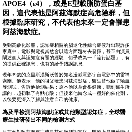
APOE4（ε4），或是E型載脂肪蛋白基
因，這代表他是阿茲海默症高危險群，但
根據臨床研究，不代表他未來一定會罹患
阿茲海默症。
受到高齡化影響，認知症相關的腦退化性綜合症候群出現許多
家庭中，電影與電視當然會以這方面題材去發揮，甚至由演員
闡述個人與認知症有關的經驗，似乎成為一「流行話題」，有
的提供正確訊息，也有的給予錯誤訊息。
現年39歲的克里斯漢斯沃曾於知名漫威電影宇宙電影中的雷神
索爾。他表示，他的祖父罹患阿茲海默症，醫生替他做了驗血
等測試，告訴他檢測結果；原本他以為會很健康，聽到醫生所
講的，起初聽了有點心酸；但後來他轉念成一種好的催化劑，
以後要更深入了解與注意自己的健康。
為及早檢測阿茲海默症或其他類型認知症，全球醫
療生技研發出不同的檢測方式
目前面對阿茲海默症或是其他類型認知症，醫療上是無藥物可