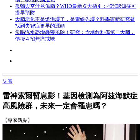
孤獨與空汙竟傷腦？WHO最新６大指引：45%認知症可
提早預防
大腦老化不是燈泡壞了，是電線先壞？科學家新研究疑
找到失智症更早的源頭
常喝汽水恐增憂鬱風險！研究：含糖飲料傷第二大腦，
傳授４招無痛戒糖
失智
雷神索爾暫息影！基因檢測為阿茲海默症
高風險群，未來一定會罹患嗎？
【專家觀點】