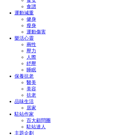
食安
食譜
運動減重
健身
瘦身
運動傷害
樂活心靈
兩性
壓力
人際
紓壓
睡眠
保養抗老
醫美
美容
抗老
品味生活
居家
駐站作家
百大顧問團
駐站達人
主題企劃