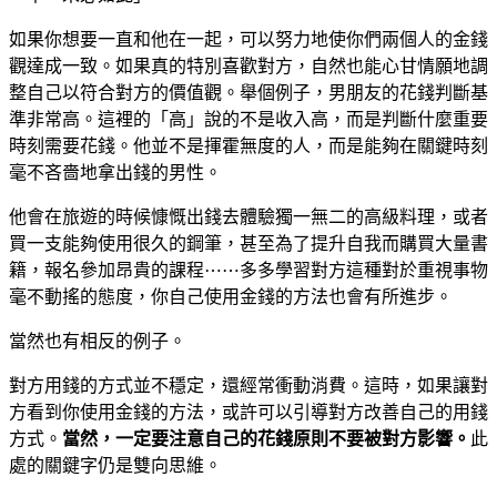
如果你想要一直和他在一起，可以努力地使你們兩個人的金錢
觀達成一致。
如果真的特別喜歡對方，自然也能心甘情願地調
整自己以符合對方的價值觀。
舉個例子，男朋友的花錢判斷基
準非常高。
這裡的「高」說的不是收入高，而是判斷什麼重要
時刻需要花錢。
他並不是揮霍無度的人，而是能夠在關鍵時刻
毫不吝嗇地拿出錢的男性。
他會在旅遊的時候慷慨出錢去體驗獨一無二的高級料理，或者
買一支能夠使用很久的鋼筆，甚至為了提升自我而購買大量書
籍，報名參加昂貴的課程
⋯⋯
多多學習對方這種對於重視事物
毫不動搖的態度，你自己使用金錢的方法也會有所進步。
當然也有相反的例子。
對方用錢的方式並不穩定，還經常衝動消費。
這時，如果讓對
方看到你使用金錢的方法，或許可以引導對方改善自己的用錢
方式。
當然，一定要注意自己的花錢原則不要被對方影響。
此
處的關鍵字仍是雙向思維。