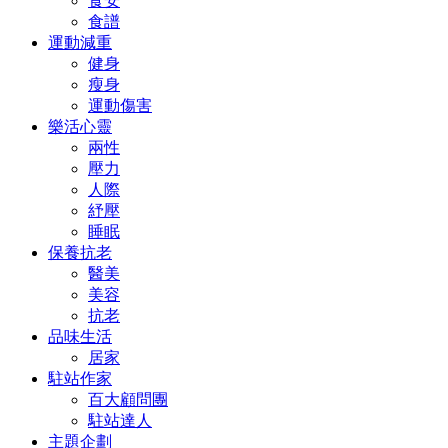
食安
食譜
運動減重
健身
瘦身
運動傷害
樂活心靈
兩性
壓力
人際
紓壓
睡眠
保養抗老
醫美
美容
抗老
品味生活
居家
駐站作家
百大顧問團
駐站達人
主題企劃