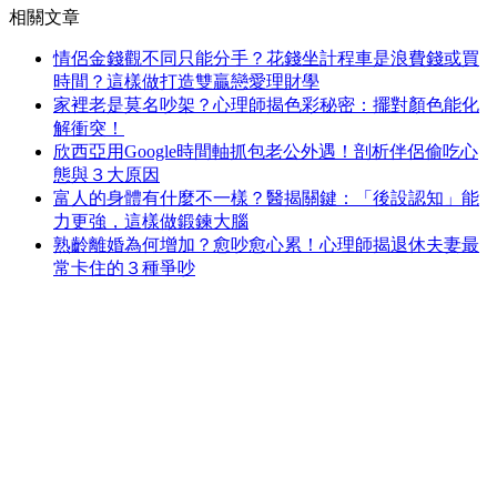
相關文章
情侶金錢觀不同只能分手？花錢坐計程車是浪費錢或買
時間？這樣做打造雙贏戀愛理財學
家裡老是莫名吵架？心理師揭色彩秘密：擺對顏色能化
解衝突！
欣西亞用Google時間軸抓包老公外遇！剖析伴侶偷吃心
態與３大原因
富人的身體有什麼不一樣？醫揭關鍵：「後設認知」能
力更強，這樣做鍛鍊大腦
熟齡離婚為何增加？愈吵愈心累！心理師揭退休夫妻最
常卡住的３種爭吵