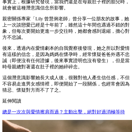
事實上，根據研究發現，當我們還是在母親肚子裡的胎兒時，
就會被這種潛意識信念所影響。
親密關係專家「Lily 曾慧俐老師」曾分享一位朋友的故事，她
上一次談戀愛已經是十年前了，雖然這十年間也遇過不錯的對
象，但每次要開始更進一步交往時，她都會感到退縮，擔心對
方不忠誠。
後來，透過內在愛情劇本的自我覺察後發現，她之所以對愛情
有這樣的信念，是因為媽媽在懷孕時，經常懷疑爸爸外遇不忠
誠（即便沒有任何證據，後來事實證明也沒有發生），但是當
時母親總對著還在肚子裡的她碎碎念。
這個潛意識影響她長大成人後，很難對他人產生信任感，不但
不容易走進男女感情裡，即便開始了一段關係，也經常會因為
猜忌、懷疑對方而不了了之。
延伸閱讀
總是一次次與愛情擦肩而過？主動出擊，絕對好過消極等待