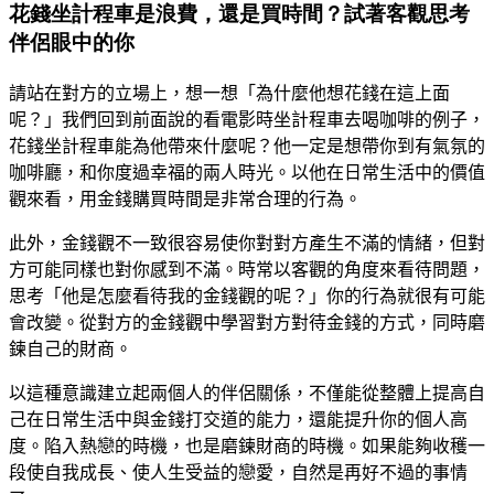
花錢坐計程車是浪費，還是買時間？試著客觀思考
伴侶眼中的你
請站在對方的立場上，想一想「為什麼他想花錢在這上面
呢？」
我們回到前面說的看電影時坐計程車去喝咖啡的例子，
花錢坐計程車能為他帶來什麼呢？
他一定是想帶你到有氣氛的
咖啡廳，和你度過幸福的兩人時光。
以他在日常生活中的價值
觀來看，用金錢購買時間是非常合理的行為。
此外，金錢觀不一致很容易使你對對方產生不滿的情緒，但對
方可能同樣也對你感到不滿。
時常以客觀的角度來看待問題，
思考「他是怎麼看待我的金錢觀的呢？」你的行為就很有可能
會改變。
從對方的金錢觀中學習對方對待金錢的方式，同時磨
鍊自己的財商。
以這種意識建立起兩個人的伴侶關係，不僅能從整體上提高自
己在日常生活中與金錢打交道的能力，還能提升你的個人高
度。
陷入熱戀的時機，也是磨鍊財商的時機。
如果能夠收穫一
段使自我成長、使人生受益的戀愛，自然是再好不過的事情