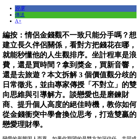
分享
傳送
A+
編按：情侶金錢觀不一致只能分手嗎？想
建立長久伴侶關係，看對方把錢花在哪，
就能秒懂他的人生觀排序。坐計程車是浪
費，還是買時間？拿到獎金，買新音響，
還是去旅遊？本文拆解 3 個價值觀分歧的
日常徵兆，並由專家傳授「不對立」的雙
向思維與引導解方。談戀愛也是磨鍊財
商、提升個人高度的絕佳時機，教你如何
從金錢衝突中學會換位思考，打造雙贏的
戀愛理財學。
戀愛的形態因人而異。如果你期望的是雙方加深信任、共同成