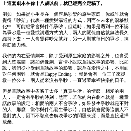
上這套劇本在你十八歲以前，就已經完全定稿了。
例如：如果從小生長在一個容易吵架的原生家庭，你或許就會
覺得「吵架」代表一種愛與溝通的方式，因而在未來的潛移默
化中，可能經常會與伴侶爭吵，但這時，如果是遇到一位不認
為爭吵是一種愛或溝通方式的人，兩人的關係自然就無法長久
維持下去：一人會覺得吵完就好，另一人則被每日的爭吵，搞
得筋疲力竭。
我們的內在愛情劇本，除了受到原生家庭的影響之外，也會受
到大眾媒體，諸如偶像劇、言情小說或童話故事的影響。比如
說，我們從小受到童話故事的影響，認為在愛情之中，不用面
對任何困難，就會是Happy Ending ； 就是會有一位王子來拯
救一位公主，兩人從來沒有爭吵，一直過著幸福快樂的日子。
但是童話故事中省略了太多「真實生活」的情節，相愛的兩
人，一定會有爭吵的時刻，然而，若你的內在劇本就是一種童
話故事的設定：相愛的兩人不會爭吵，如果發生爭吵就是不對
的人，那麼，當你與伴侶發生爭吵時，自然就會覺得這個人不
是對的人，因而不願意去解決爭吵的問題來源，而是直接選擇
放棄。