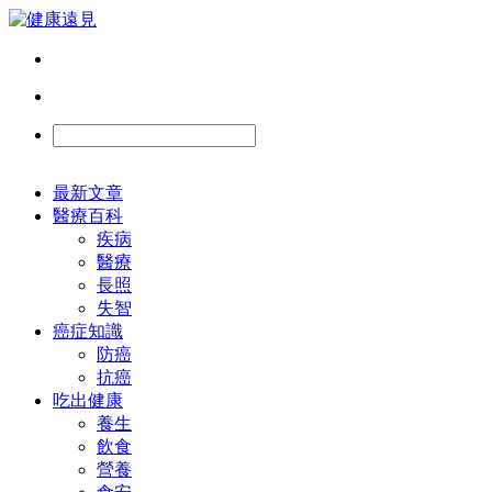
最新文章
醫療百科
疾病
醫療
長照
失智
癌症知識
防癌
抗癌
吃出健康
養生
飲食
營養