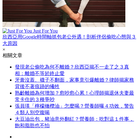
Just For You
欣西亞用Google時間軸抓包老公外遇！剖析伴侶偷吃心態與３
大原因
×
相關文章
發現老公偷吃為何不離婚？欣西亞揭不一走了之３真
相：離婚不等於終止愛
牙膏沒蓋、襪子不翻面，家事竟引爆離婚？律師揭家務
背後不著痕跡的犧牲
熟齡離婚為何增加？愈吵愈心累！心理師揭退休夫妻最
常卡住的３種爭吵
張員瑛「檸檬橄欖油」怎麼喝？營養師曝４功效，警告
４類人別空腹喝
大豆油出包，豬油意外翻紅？營養師：吃對這１件事，
飽和脂肪也不怕