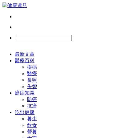
最新文章
醫療百科
疾病
醫療
長照
失智
癌症知識
防癌
抗癌
吃出健康
養生
飲食
營養