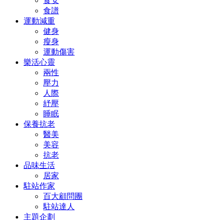
食安
食譜
運動減重
健身
瘦身
運動傷害
樂活心靈
兩性
壓力
人際
紓壓
睡眠
保養抗老
醫美
美容
抗老
品味生活
居家
駐站作家
百大顧問團
駐站達人
主題企劃