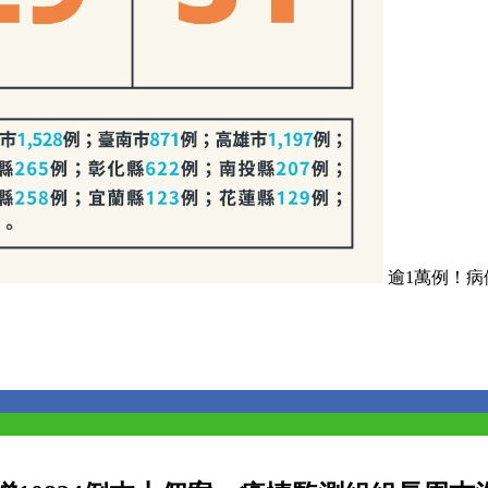
逾1萬例！病例