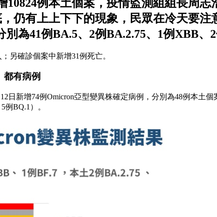
增10824例本土個案，疫情監測組組長周
底，仍有上上下下的現象，民眾在冷天要注
41例BA.5、2例BA.2.75、1例XBB、2
移入；另確診個案中新增31例死亡。
東」都有病例
增74例Omicron亞型變異株確定病例，分別為48例本土個案（41例
、5例BQ.1）。