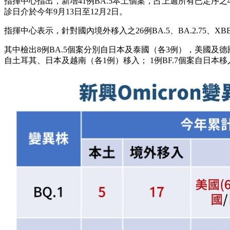
指揮中心指出，新增41例BA.5本土個案，占上週所有已定序之4
診日介於今年9月13日至12月2日。
指揮中心表示，針對國內境外移入之26例BA.5、BA.2.75、XB
其中檢出8例BA.5個案分別自日本及泰國（各3例），美國及德
自土耳其、日本及越南（各1例）移入； 1例BF.7個案自日本