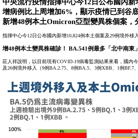
中央流行疫情指揮中心今12日公布國內新
增病例比上周增加6%，顯示疫情已到谷
新增48例本土Omicron亞型變異株個案，分別為
指揮中心今12日公布國內新增10,824例本土個案及29例境外
增48例本土變異株確診！ BA.541例最多「北中南
莊人祥說明，以目前現有COVID-19病毒監測結果來看，國內今12日新
及26例境外移入（9例BA.2.75、8例BA.5、3例XBB、1例BF.7