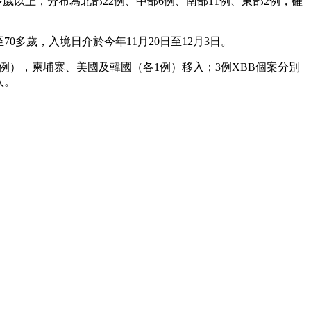
0多歲以上，分布為北部22例、中部6例、南部11例、東部2例，確
至70多歲，入境日介於今年11月20日至12月3日。
（2例），柬埔寨、美國及韓國（各1例）移入；3例XBB個案分別
入。