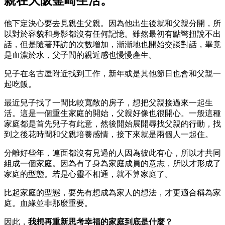
親在大阪釜崎生活。
他下定決心要去見親生父親。因為他出生後就和父親分開，所
以對於容貌和身影都沒有任何記憶。雖然最初有點彆扭說不出
話，但是隨著拜訪的次數增加，漸漸地也開始交談對話，畢竟
是血濃於水，父子間的親近感也慢慢產生。
兒子在名古屋附近找到工作，新年或是其他節日也會和父親一
起吃飯。
最近兒子找了一間比較寬敞的房子，想把父親接過來一起生
活。這是一個重生家庭的開始，父親好像也很開心。一般這種
家庭都是首先兒子有此意，然後開始展開尋找父親的行動，找
到之後花時間和父親培養感情，接下來就是兩個人一起住。
分離好些年，連面都沒有見過的人因為彼此有心，所以才共同
組成一個家庭。因為有了身為家庭成員的意志，所以才形成了
家庭的型態。若是心靈不相通，就不算家庭了。
比起家庭的型態，要先有想成為家人的想法，才更適合稱為家
庭。血緣並非那麼重要。
因此，
我想再重新思考幸福的家庭到底是什麼？