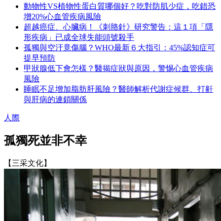
動物性VS植物性蛋白質哪個好？吃對防肌少症，吃錯恐
增20%心血管疾病風險
超越癌症、心臟病！《刺胳針》研究警告：這１項「隱
形疾病」已成全球失能頭號殺手
孤獨與空汙竟傷腦？WHO最新６大指引：45%認知症可
提早預防
甲狀腺低下會怎樣？醫揭症狀與原因，警惕心血管疾病
風險
睡眠不足增加脂肪肝風險？醫師解析代謝症候群、打鼾
與肝病的連鎖關係
人際
孤獨死並非不幸
【三采文化】