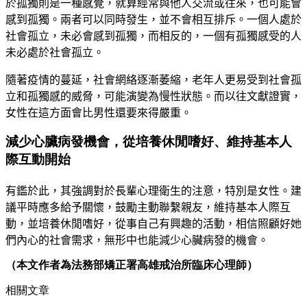
於孤
獨則是一種感覺，就算經常與他人交流或往來，也可能會
感到孤獨。
兩者可以同時發生，並不會相互排斥。一個人處於
社會孤立，未必
會感到孤獨，而相反的，一個有孤獨感受的人
未必處於社會孤立。
隨著疫情的蔓延，社會網絡逐漸萎縮，老年人更易受到社會孤
立和孤獨感的威脅，可能演變為慢性狀態。而以往文獻證實，
女性在這方面會比男性還要來得嚴重。
減少心臟病發機會，從培養休閒嗜好、維持基本人
際互動開始
有鑑於此，其強調對於長輩心理衛生的注意，特別是女性。建
議平時應多給予關懷，鼓勵主動聯繫親友，維持基本人際互
動，並培養休閒嗜好，從事自己有興趣的活動，相信照顧好她
們內心的社會需求，無形中也能減少心臟病發的機會。
（本文作者為法務部矯正署高雄戒治所臨床心理師）
相關文章