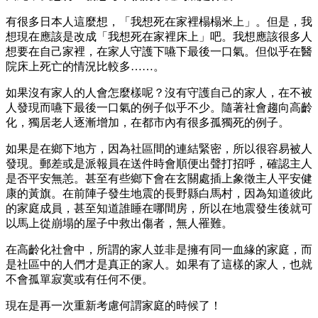
有很多日本人這麼想，「我想死在家裡榻榻米上」。但是，我
想現在應該是改成「我想死在家裡床上」吧。我想應該很多人
想要在自己家裡，在家人守護下嚥下最後一口氣。但似乎在醫
院床上死亡的情況比較多……。
如果沒有家人的人會怎麼樣呢？沒有守護自己的家人，在不被
人發現而嚥下最後一口氣的例子似乎不少。隨著社會趨向高齡
化，獨居老人逐漸增加，在都市內有很多孤獨死的例子。
如果是在鄉下地方，因為社區間的連結緊密，所以很容易被人
發現。郵差或是派報員在送件時會順便出聲打招呼，確認主人
是否平安無恙。甚至有些鄉下會在玄關處插上象徵主人平安健
康的黃旗。在前陣子發生地震的長野縣白馬村，因為知道彼此
的家庭成員，甚至知道誰睡在哪間房，所以在地震發生後就可
以馬上從崩塌的屋子中救出傷者，無人罹難。
在高齡化社會中，所謂的家人並非是擁有同一血緣的家庭，而
是社區中的人們才是真正的家人。如果有了這樣的家人，也就
不會孤單寂寞或有任何不便。
現在是再一次重新考慮何謂家庭的時候了！