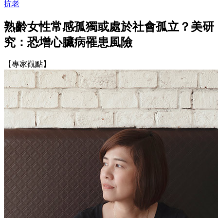
抗老
熟齡女性常感孤獨或處於社會孤立？美研
究：恐增心臟病罹患風險
【專家觀點】