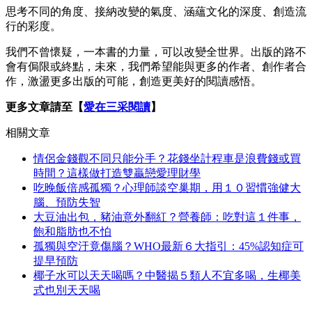
思考不同的角度、接納改變的氣度、涵蘊文化的深度、創造流
行的彩度。
我們不曾懷疑，一本書的力量，可以改變全世界。出版的路不
會有侷限或終點，未來，我們希望能與更多的作者、創作者合
作，激盪更多出版的可能，創造更美好的閱讀感悟。
更多文章請至【
愛在三采閱讀
】
相關文章
情侶金錢觀不同只能分手？花錢坐計程車是浪費錢或買
時間？這樣做打造雙贏戀愛理財學
吃晚飯倍感孤獨？心理師談空巢期，用１０習慣強健大
腦、預防失智
大豆油出包，豬油意外翻紅？營養師：吃對這１件事，
飽和脂肪也不怕
孤獨與空汙竟傷腦？WHO最新６大指引：45%認知症可
提早預防
椰子水可以天天喝嗎？中醫揭５類人不宜多喝，生椰美
式也別天天喝