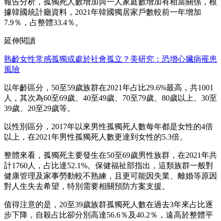
報告分析，孤獨死人數增加與一人家庭數增加有相當關係，根
據韓國統計廳資料，2021年韓國獨居家戶數較前一年增加
7.9％，占整體33.4％。
延伸閱讀
熟齡女性常感孤獨或處於社會孤立？美研究：恐增心臟病罹患
風險
以年齡區分，50至59歲族群在2021年占比29.6%最高，共1001
人，其次為60至69歲、40至49歲、70至79歲、80歲以上、30至
39歲、20至29歲等。
以性別區分，2017年以來男性孤獨死人數每年都是女性的4倍
以上，在2021年男性孤獨死人數更達到女性的5.3倍。
整體來看，孤獨死主要發生在50至69歲男性族群，在2021年共
計1760人，占比達52.1%。保健福祉部指出，這類族群一般對
健康管理及家事勞動較不熟練，且更可能因失業、離婚等原因
對人生失去希望，特別需要相關預防方案支援。
值得注意的是，20至39歲族群孤獨死人數在過去3年來占比逐
步下降，自殺占比卻分別高達56.6％及40.2％，遠高於整體平