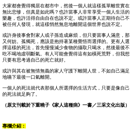
大家都會覺得獨居在都市中，然後一個人就這樣孤單離世實在
無比悲慘，但真是如此嗎？也許當事人非常享受一個人生活的
樂趣，也許活得自由自在也說不定。或許當事人正期待自己不
被任何人發現，就這樣悄然無息地離開這個世界也說不定。
或許身後事會對家人或子孫造成麻煩，但只要當事人滿意，那
又何妨。孤獨死，應該是抱持著某種覺悟而選擇的。更有人選
擇這樣的死法，首先慢慢減少食物的攝取只喝水，然後最後不
吃不喝地虛弱斷氣。有人可能會覺得這有如橫死荒野，但我想
只要有思考過自己的死亡就好。
或許與其在被無情無義的家人守護下離開人世，不如自己滿足
地嚥下最後一口氣離開。
一個人的死法就代表那個人所選擇的生活方式，只要是像自己
的死法就足夠了。
（原文刊載於下重曉子《家人這種病》一書／三采文化出版）
專欄介紹：