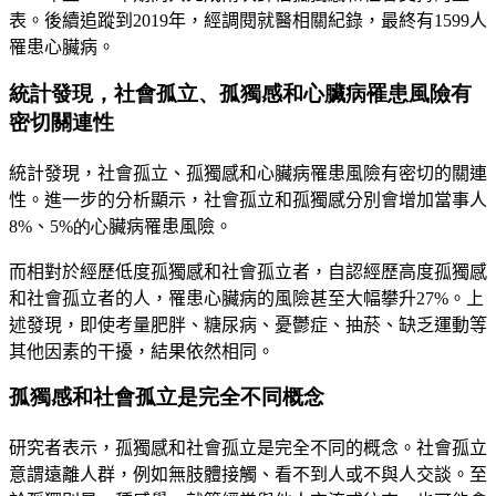
表。後續追
蹤到2019年，經調閱就醫相關紀錄，最終有1599人
罹患心臟病。
統計發現，社會孤立、孤獨感和心臟病罹患風險有
密切關連性
統計發現
，
社會孤立、孤獨感和心臟病罹患風險有密切的關連
性。進一步的分析顯示，社會孤立和孤獨感分別會增加當事人
8%、
5%的心
臟病罹患風險。
而相對於經歷低度孤獨感和社會孤立者，自
認經歷高度孤獨感
和社會孤立者的人，罹患心臟病的風險甚至大幅
攀升27%。上
述發現，即使考量肥胖
、
糖尿病、憂鬱症
、
抽菸
、
缺乏
運動等
其他因素的干擾，結果依然相同。
孤獨感和社會孤立是完全不同概念
研究者表示，孤獨感和社會孤立是完全不同的概念。社會孤立
意謂遠離人群，例如無肢體接觸、看不到人或不與人交談。至