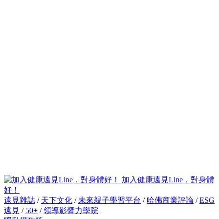
加入健康遠見Line，對身體
好！
遠見雜誌
/
天下文化
/
未來親子學習平台
/
哈佛商業評論
/
ESG
遠見
/
50+
/
領導影響力學院