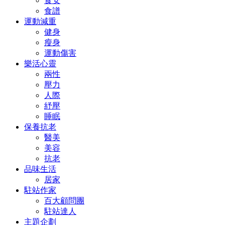
食安
食譜
運動減重
健身
瘦身
運動傷害
樂活心靈
兩性
壓力
人際
紓壓
睡眠
保養抗老
醫美
美容
抗老
品味生活
居家
駐站作家
百大顧問團
駐站達人
主題企劃