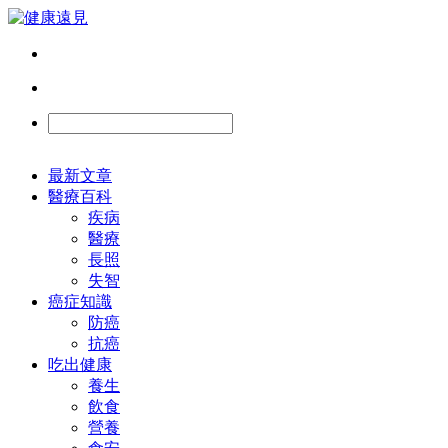
最新文章
醫療百科
疾病
醫療
長照
失智
癌症知識
防癌
抗癌
吃出健康
養生
飲食
營養