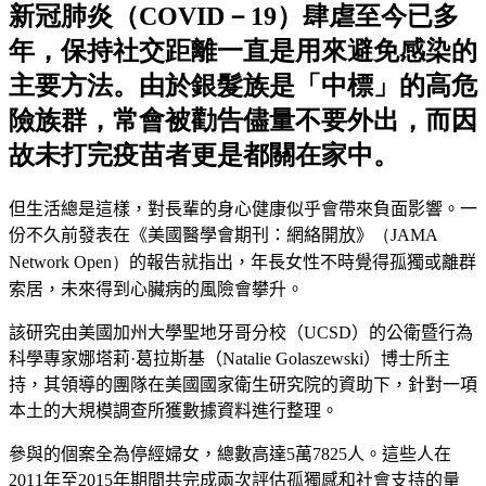
新冠肺炎（COVID－19）肆虐至今已多
年，保持社交距離一直是用來避免感染的
主要方法。由於銀髮族是「中標」的高危
險族群，常會被勸告儘量不要外出，而因
故未打完疫苗者更是都關在家中。
但生活總是這樣，對長輩的身心健康似乎會帶來負面影響。一
份不久前發表在
《
美國醫學會期刊：網絡開放
》
（JAMA
Network Open）
的報告就指出，年長女性不時覺得孤獨或離群
索居
，
未來得到心臟病的風險會攀升。
該研究由美國
加州大學聖地牙哥分校
（
UCSD
）
的公衛暨行為
科學專家
娜塔莉·葛拉斯基（Natalie
Golaszewski
）
博士所主
持，其領導的團隊在美國國家衛生研究院的資助下，針對一項
本土的大規模調查所獲數據資料進行整理。
參與的個案全為停經婦女，總數高達5萬7825人。這些人在
2011
年至2015年期間共完成兩次評估孤獨感和社會支持的量