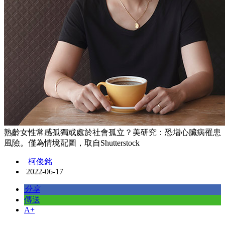
熟齡女性常感孤獨或處於社會孤立？美研究：恐增心臟病罹患
風險。僅為情境配圖，取自Shutterstock
柯俊銘
2022-06-17
分享
傳送
A+