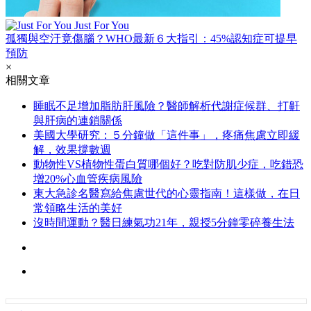
Just For You
孤獨與空汙竟傷腦？WHO最新６大指引：45%認知症可提早
預防
×
相關文章
睡眠不足增加脂肪肝風險？醫師解析代謝症候群、打鼾
與肝病的連鎖關係
美國大學研究：５分鐘做「這件事」，疼痛焦慮立即緩
解，效果撐數週
動物性VS植物性蛋白質哪個好？吃對防肌少症，吃錯恐
增20%心血管疾病風險
東大急診名醫寫給焦慮世代的心靈指南！這樣做，在日
常領略生活的美好
沒時間運動？醫日練氣功21年，親授5分鐘零碎養生法