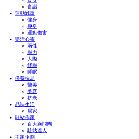
食安
食譜
運動減重
健身
瘦身
運動傷害
樂活心靈
兩性
壓力
人際
紓壓
睡眠
保養抗老
醫美
美容
抗老
品味生活
居家
駐站作家
百大顧問團
駐站達人
主題企劃