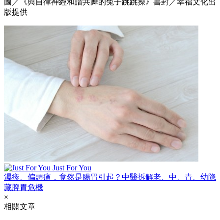
圖／《與自律神經和諧共舞的兔子跳跳操》書封／幸福文化出
版提供
Just For You
濕疹、偏頭痛，竟然是腸胃引起？中醫拆解老、中、青、幼隐
藏脾胃危機
×
相關文章