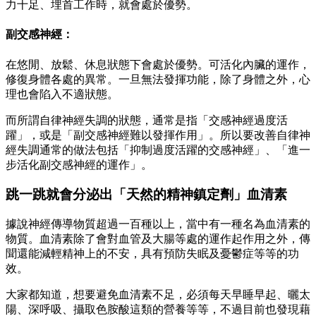
力十足、埋首工作時，就會處於優勢。
副交感神經：
在悠閒、放鬆、休息狀態下會處於優勢。可活化內臟的運作，
修復身體各處的異常。一旦無法發揮功能，除了身體之外，心
理也會陷入不適狀態。
而所謂自律神經失調的狀態，通常是指「交感神經過度活
躍」，或是「副交感神經難以發揮作用」。所以要改善自律神
經失調通常的做法包括「抑制過度活躍的交感神經」、「進一
步活化副交感神經的運作」。
跳一跳就會分泌出「天然的精神鎮定劑」血清素
據說神經傳導物質超過一百種以上，當中有一種名為血清素的
物質。血清素除了會對血管及大腸等處的運作起作用之外，傳
聞還能減輕精神上的不安，具有預防失眠及憂鬱症等等的功
效。
大家都知道，想要避免血清素不足，必須每天早睡早起、曬太
陽、深呼吸、攝取色胺酸這類的營養等等，不過目前也發現藉