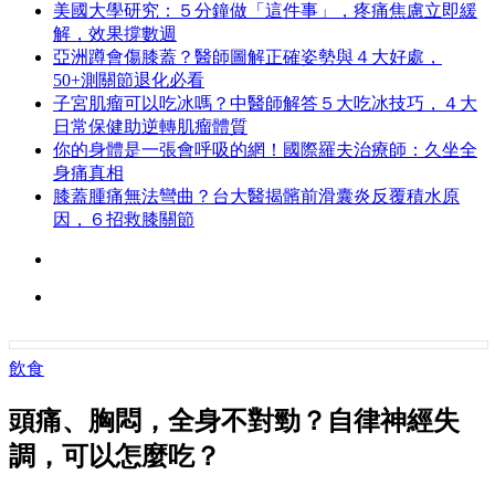
美國大學研究：５分鐘做「這件事」，疼痛焦慮立即緩
解，效果撐數週
亞洲蹲會傷膝蓋？醫師圖解正確姿勢與４大好處，
50+測關節退化必看
子宮肌瘤可以吃冰嗎？中醫師解答５大吃冰技巧，４大
日常保健助逆轉肌瘤體質
你的身體是一張會呼吸的網！國際羅夫治療師：久坐全
身痛真相
膝蓋腫痛無法彎曲？台大醫揭髕前滑囊炎反覆積水原
因，６招救膝關節
飲食
頭痛、胸悶，全身不對勁？自律神經失
調，可以怎麼吃？