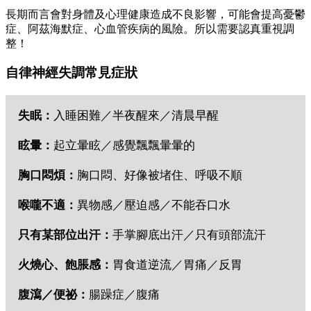
長期而言會對身體及心理健康造成不良影響，可能會提高憂鬱
症、阿茲海默症、心血管疾病的風險。所以需要認真重視調
整！
自律神經失調常見症狀
失眠：
入睡困難／半夜醒來／清晨早醒
眩暈：
起立暈眩／感覺飄飄暈暈的
胸口悶煩：
胸口悶、好像被堵住、呼吸不順
喉嚨不適：
異物感／壓迫感／不能吞口水
只有某部位出汗：
手掌腳底出汗／只有頭部流汗
火燒心、飽脹感：
胃食道逆流／胃痛／反胃
腹瀉／便祕：
腸躁症／腹痛