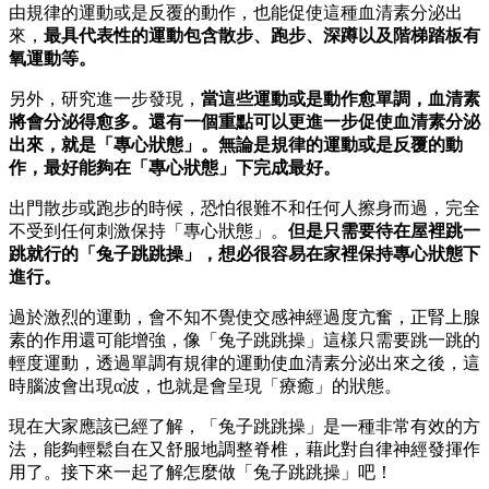
由規律的運動或是反覆的動作，也能促使這種血清素分泌出
來，
最具代表性的運動包含散步、跑步、深蹲以及階梯踏板有
氧運動等。
另外，研究進一步發現，
當這些運動或是動作愈單調，血清素
將會分泌得愈多。還有一個重點可以更進一步促使血清素分泌
出來，就是「專心狀態」。無論是規律的運動或是反覆的動
作，最好能夠在「專心狀態」下完成最好。
出門散步或跑步的時候，恐怕很難不和任何人擦身而過，完全
不受到任何刺激保持「專心狀態」。
但是只需要待在屋裡跳一
跳就行的「兔子跳跳操」，想必很容易在家裡保持專心狀態下
進行。
過於激烈的運動，會不知不覺使交感神經過度亢奮，正腎上腺
素的作用還可能增強，像「兔子跳跳操」這樣只需要跳一跳的
輕度運動，透過單調有規律的運動使血清素分泌出來之後，這
時腦波會出現α波，也就是會呈現「療癒」的狀態。
現在大家應該已經了解，「兔子跳跳操」是一種非常有效的方
法，能夠輕鬆自在又舒服地調整脊椎，藉此對自律神經發揮作
用了。接下來一起了解怎麼做「兔子跳跳操」吧！