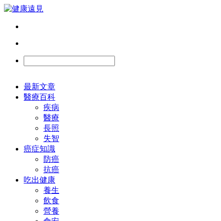
最新文章
醫療百科
疾病
醫療
長照
失智
癌症知識
防癌
抗癌
吃出健康
養生
飲食
營養