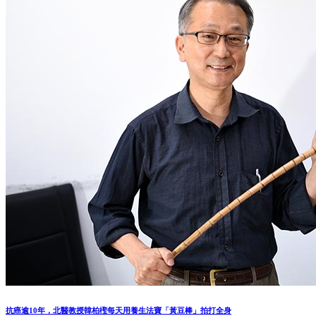
抗癌逾10年，北醫教授韓柏檉每天用養生法寶「黃豆棒」拍打全身