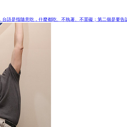
，台語是指隨意吃，什麼都吃、不執著、不罣礙；第二個是要告