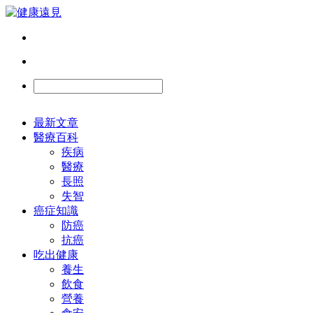
最新文章
醫療百科
疾病
醫療
長照
失智
癌症知識
防癌
抗癌
吃出健康
養生
飲食
營養