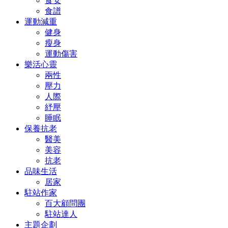
食安
食譜
運動減重
健身
瘦身
運動傷害
樂活心靈
兩性
壓力
人際
紓壓
睡眠
保養抗老
醫美
美容
抗老
品味生活
居家
駐站作家
百大顧問團
駐站達人
主題企劃