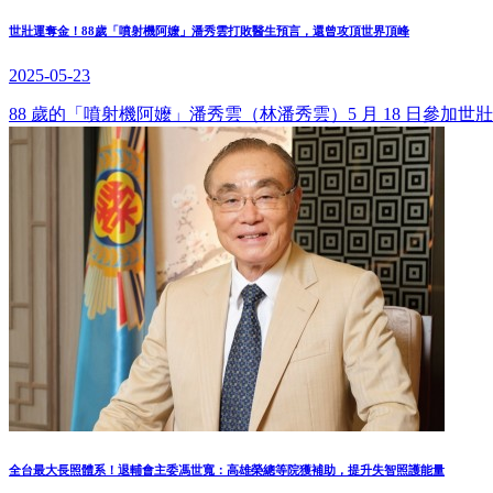
世壯運奪金！88歲「噴射機阿嬤」潘秀雲打敗醫生預言，還曾攻頂世界頂峰
2025-05-23
88 歲的「噴射機阿嬤」潘秀雲（林潘秀雲）5 月 18 日參加世壯運 
全台最大長照體系！退輔會主委馮世寬：高雄榮總等院獲補助，提升失智照護能量