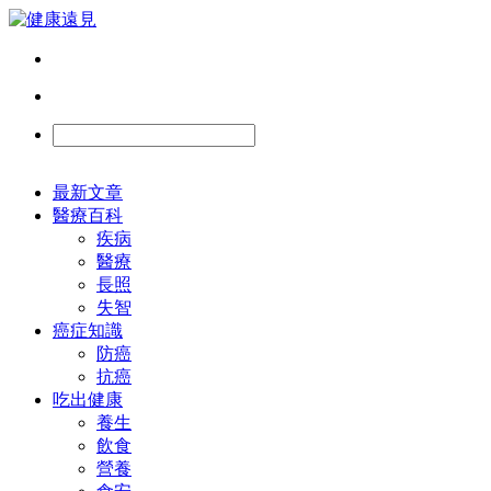
最新文章
醫療百科
疾病
醫療
長照
失智
癌症知識
防癌
抗癌
吃出健康
養生
飲食
營養