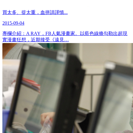
買太多、提太重，血拼請謹慎...
2015-09-04
專欄介紹：A RAY，FB人氣漫畫家。以藍色線條勾勒出超現
實漫畫狂想，近期接受《遠見…