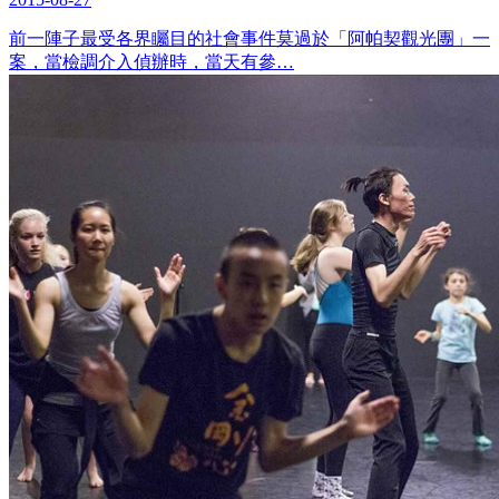
前一陣子最受各界矚目的社會事件莫過於「阿帕契觀光團」一
案，當檢調介入偵辦時，當天有參…