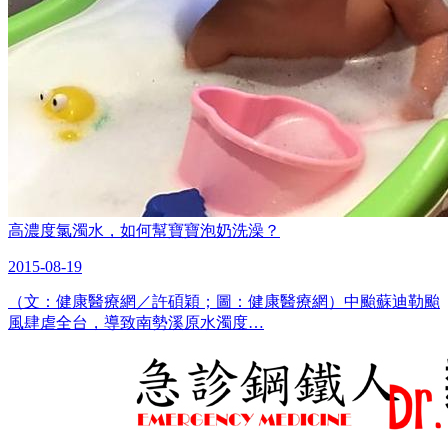
高濃度氯濁水，如何幫寶寶泡奶洗澡？
2015-08-19
（文：健康醫療網／許碩穎；圖：健康醫療網）中颱蘇迪勒颱
風肆虐全台，導致南勢溪原水濁度…