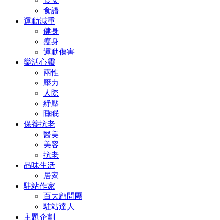
食安
食譜
運動減重
健身
瘦身
運動傷害
樂活心靈
兩性
壓力
人際
紓壓
睡眠
保養抗老
醫美
美容
抗老
品味生活
居家
駐站作家
百大顧問團
駐站達人
主題企劃