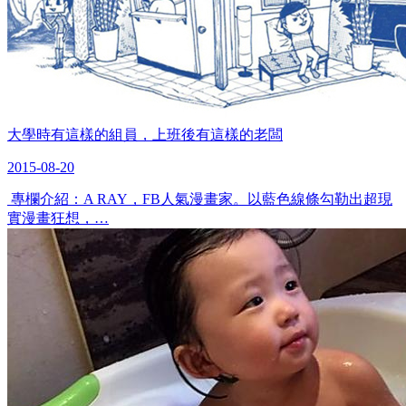
大學時有這樣的組員，上班後有這樣的老闆
2015-08-20
​ 專欄介紹：A RAY，FB人氣漫畫家。以藍色線條勾勒出超現
實漫畫狂想，…