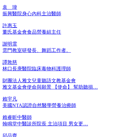
袁 瑋
振興醫院身心內科主治醫師
許惠玉
董氏基金會食品營養組主任
謝明霏
雲門教室研發長、舞蹈工作者。
譚敦慈
林口長庚醫院臨床毒物科護理師
財團法人雅文兒童聽語文教基金會
雅文基金會使命與願景 【使命】 幫助聽損…
賴宇凡
美國NTA認證自然醫學營養治療師
賴睿昕中醫師
翰鳴堂中醫診所院長 主治項目 男女更…
邱品齊