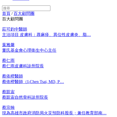
首頁
/
百大顧問團
百大顧問團
莊可鈞中醫師
主治項目 皮膚科：蕁麻疹、異位性皮膚炎、脂…
葉雅馨
董氏基金會心理衛生中心主任
蔡仁雨
蔡仁雨皮膚科診所院長
蔡依橙醫師
蔡依橙醫師（I-Chen Tsai, MD, P…
蔡凱宙
蔡凱宙自然骨科診所院長
蔡宗翰
現為高雄市政府消防局火災預防科股長；兼任教育部南…