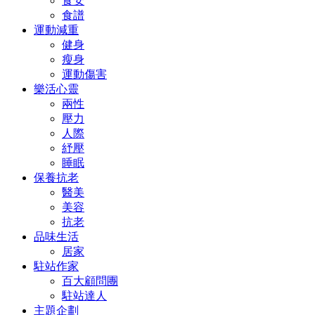
食安
食譜
運動減重
健身
瘦身
運動傷害
樂活心靈
兩性
壓力
人際
紓壓
睡眠
保養抗老
醫美
美容
抗老
品味生活
居家
駐站作家
百大顧問團
駐站達人
主題企劃