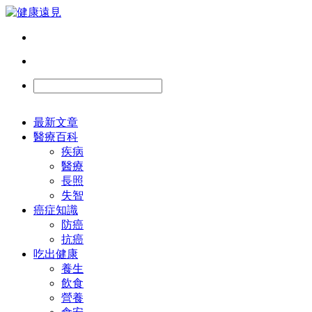
最新文章
醫療百科
疾病
醫療
長照
失智
癌症知識
防癌
抗癌
吃出健康
養生
飲食
營養