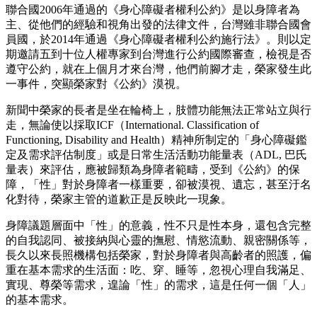
聯合國2006年通過的《身心障礙者權利公約》是以身障者為
主、從他們的經驗和視角出發的法律文件，台灣雖非聯合國會
員國，於2014年通過《身心障礙者權利公約施行法》。則以定
期邀請五到十位人權專家到台灣進行公約國際審查，檢視是否
遵守公約，就在上個月才來台灣，他們前腳才走，榮家發生此
一事件，突顯榮家對《公約》漠視。
新聞中榮家的長者是坐在輪椅上，肢體功能無法正常站立與行
走，無論使以採取ICF（International. Classification of
Functioning, Disability and Health）精神所制定的「身心障礙鑑
定及需求評估制度」或是日常生活活動功能量表（ADL, 巴氏
量表）來評估，應被歸類為身障者範疇，受到《公約》的保
障，「性」對於身障者一樣重要，卻被漠視、遺忘，甚至汙名
化對待，榮家主管的道歉正是反映此一現象。
身障議題層面中「性」的意義，性不只是性本身，還包含完整
的自我認同、被接納與心靈的撫慰、情慾流動、親密關係等，
長久以來長照機構包括榮家，對於身障者與高齡者的照護，偏
重在基本需求的生活面：吃、穿、睡等，忽視心理自我滿足、
實現、尊榮等需求，遑論「性」的需求，這是任何一個「人」
的基本需求。