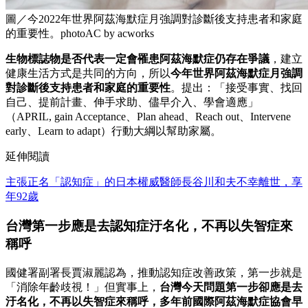
圖／今2022年世界阿茲海默症月強調對診斷後支持患者和家庭
的重要性。photoAC by acworks
生物標誌物是否代表一定會罹患阿茲海默症仍存在爭議
，建立
健康生活方式是共同的方向，所以
今年世界阿茲海默症月強調
對診斷後支持患者和家庭的重要性
。提出：「接受事實、找回
自己、提前計畫、伸手求助、儘早介入、學會適應」
（APRIL, gain Acceptance、Plan ahead、Reach out、Intervene
early、Learn to adapt）行動大綱以幫助家屬。
延伸閱讀
主張正名「認知症」的日本權威醫師長谷川和夫不幸離世，享
年92歲
台灣第一步應是去
認知症
汙名化，不再以失智症來
稱呼
國健署副署長賈淑麗認為，推動認知症改善政策，第一步就是
「消除年齡歧視！」但實事上，
台灣今天問題第一步卻應是去
汙名化，不再以失智症來稱呼，多年前國際阿茲海默症協會早