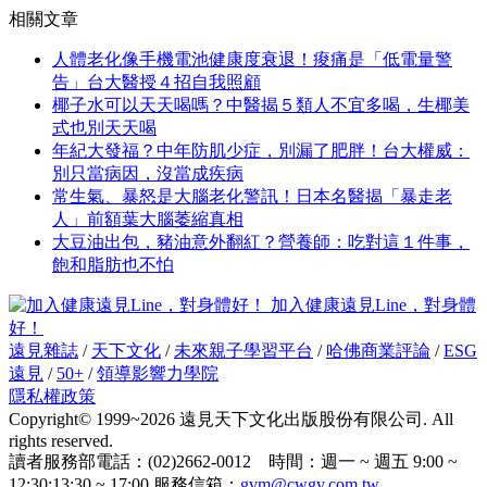
相關文章
人體老化像手機電池健康度衰退！痠痛是「低電量警
告」台大醫授４招自我照顧
椰子水可以天天喝嗎？中醫揭５類人不宜多喝，生椰美
式也別天天喝
年紀大發福？中年防肌少症，別漏了肥胖！台大權威：
別只當病因，沒當成疾病
常生氣、暴怒是大腦老化警訊！日本名醫揭「暴走老
人」前額葉大腦萎縮真相
大豆油出包，豬油意外翻紅？營養師：吃對這１件事，
飽和脂肪也不怕
加入健康遠見Line，對身體
好！
遠見雜誌
/
天下文化
/
未來親子學習平台
/
哈佛商業評論
/
ESG
遠見
/
50+
/
領導影響力學院
隱私權政策
Copyright© 1999~2026 遠見天下文化出版股份有限公司. All
rights reserved.
讀者服務部電話：(02)2662-0012 時間：週一 ~ 週五 9:00 ~
12:30;13:30 ~ 17:00 服務信箱：
gvm@cwgv.com.tw