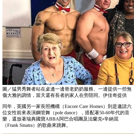
圖／猛男秀舞者站在桌邊一邊替老奶奶服務、一邊提供一些無
傷大雅的調情，當天還有長者的家人在旁陪同。伊佳奇提供
同年，英國另一家長照機構（Encore Care Homes）則是邀請六
位女性前來表演鋼管舞（pole dance），搭配著50-60年代的音
樂，還放著瑞典國寶ABBA阿巴合唱團及法蘭克•辛納屈
（Frank Sinatra）的歌曲來跳舞。