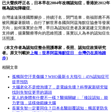
已大聲疾呼正名，日本早在2004年改稱認知症，香港於2012年
稱為認知障礙症
。
台灣遠遠落後國際腳步，持續汙名，閉門造車，衛福部應不再
被民團蒙著眼睛，自行了解世界各國與阿茲海默症協會等發展
方向，如何落實於台灣，早日為認知症患者及家庭建立完善的
支持網，揚棄醫療導向的思維照護，落實以人為本的認知症生
活照護。
（本文作者為認知症整合照護專家，長照、認知症政策研究
者。
原文刊載於
上報：世界阿茲海默症日 台灣仍在原地踏
步
）
相關文章
孤獨與空汙竟傷腦？WHO最新６大指引：45%認知症可
提早預防
大腦老化不是燈泡壞了，是電線先壞？科學家新研究疑
找到失智症更早的源頭
富人的身體有什麼不一樣？醫揭關鍵：「後設認知」能
力更強，這樣做鍛鍊大腦
長輩失智一定要同住？日本名醫顛覆認知：獨居更防失