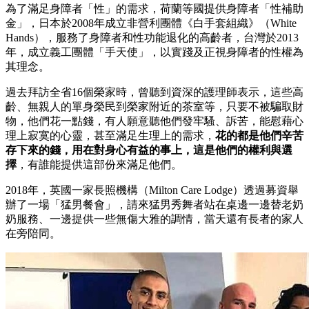
為了滿足身障者「性」的需求，荷蘭等國提供身障者「性補助
金」，日本於2008年成立非營利團體《白手套組織》（White
Hands），服務了身障者和性功能退化的高齡者，台灣於2013
年，成立義工團體「手天使」，以實踐及正視身障者的性權為
其理念。
過去拜訪全省16個榮家時，曾聽到資深的護理師表示，這些高
齡、無親人的單身榮民到榮家附近的茶室等，只要不被騙取財
物，他們花一點錢，有人願意聽他們發牢騷、訴苦，能慰藉心
理上寂寞的心靈，甚至滿足生理上的需求，
花的都是他們辛苦
存下來的錢，用在對身心有益的事上，這是他們的權利與選
擇
，有誰能提供這部份來滿足他們。
2018年，英國一家長照機構（Milton Care Lodge）透過募資舉
辦了一場「猛男餐會」，請來猛男秀舞者站在桌邊一邊替老奶
奶服務、一邊提供一些無傷大雅的調情，當天還有長者的家人
在旁陪同。