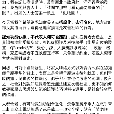
力，
我在認知症演講時，常舉新北市政府此一洋洋得意的案
例，我會問與會人士：「請問在那裡可看到請勿餵食的字
眼？」出席的人士答案一致是：「動物園！」
今天當我們希望為認知症長者
去標籤化、去汙名化
，地方政府
卻反其道而行，還得意地宣揚這是友善社區的行為。
認知功能缺損，不代表人權可被踐踏
，認知症長者會遊走，是
其認知功能受損所致，可以從照護及科技著手（衛星定位的裝
置、QR code貼布、愛心手鍊、人臉辨識系統等），政府、機
構、家庭照護者不宜以便宜行事，只希望以約束、漠視人權等
方式來面對遊走。
同樣，日前中國所發生，將家人聯絡方式以刺青方式寫在認知
症母親手掌的背上，表面上是希望母親遊走後能找回，但刺青
時的痛，刺青後的標籤化，似乎都不在他們考慮的範圍，換言
之，社會對於認知症長者遊走無法建立友善社區，更不知如何
教導家屬去照護與防範的照護技巧與科技運用，是社會該省思
的課題。
人都會老，有可能認知功能會退化，您希望將來別人在您手背
上刺青寫上電話號碼？或是戴上一頂安全帽，貼有「請勿餵