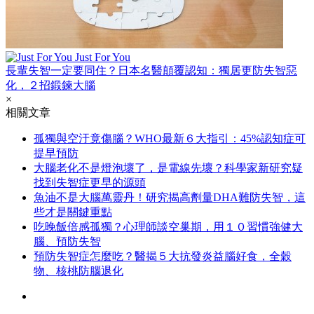
Just For You
長輩失智一定要同住？日本名醫顛覆認知：獨居更防失智惡
化，２招鍛鍊大腦
×
相關文章
孤獨與空汙竟傷腦？WHO最新６大指引：45%認知症可
提早預防
大腦老化不是燈泡壞了，是電線先壞？科學家新研究疑
找到失智症更早的源頭
魚油不是大腦萬靈丹！研究揭高劑量DHA難防失智，這
些才是關鍵重點
吃晚飯倍感孤獨？心理師談空巢期，用１０習慣強健大
腦、預防失智
預防失智症怎麼吃？醫揭５大抗發炎益腦好食，全穀
物、核桃防腦退化