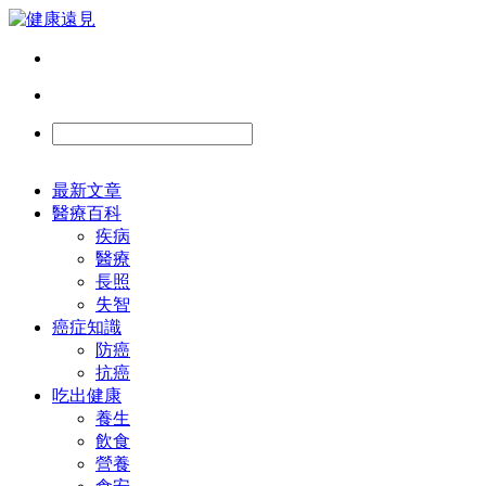
最新文章
醫療百科
疾病
醫療
長照
失智
癌症知識
防癌
抗癌
吃出健康
養生
飲食
營養