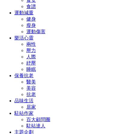
食安
食譜
運動減重
健身
瘦身
運動傷害
樂活心靈
兩性
壓力
人際
紓壓
睡眠
保養抗老
醫美
美容
抗老
品味生活
居家
駐站作家
百大顧問團
駐站達人
主題企劃