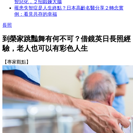
智惡化，２招鍛鍊大腦
罹患失智症是人生終點？日本高齡名醫分享２轉念實
例：看見共存的幸福
長照
到榮家跳豔舞有何不可？借鏡英日長照經
驗，老人也可以有彩色人生
【專家觀點】