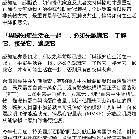
認知症，診斷後，如何提供家庭及患者支持與協助才是重點，
正如今天無藥物可治癒或預防新冠肺炎，全球策略除以疫苗、
非藥物方式，最重要是學習與新冠肺炎共生，懂得如何在生活
中降低感染。
「與認知症生活在一起」，必須先認識它、了解
它、接受它、適應它
認知症亦是如此，所以幾年前即已提出「與認知症生活在一
起」，要能生活在一起，必須先認識它、了解它、接受它、適
應它，才有可能生活在一起，否則只有衝突與悲劇。
台灣卻專注在早期篩查，有醫師與生技廠商研發以血液進行篩
查，民眾需要自費一萬多元；還有醫療機構購置正子斷層造影
（PET），民眾更需要自費七、八萬元，測出血液中生物標誌
物：類澱粉蛋白與濤蛋白含量，以評估罹患阿茲海默症的風
險，醫療人員卻不願意就目前健保給付的檢測工具結果，向家
屬說明腦部萎縮狀況、簡易心智量表（MMSE）分數說明認知
功能缺損上應如何進行照護。
今年七月底，於美國所召開的阿茲海默症協會國際會議，對於
評估阿茲海默症臨床試驗，通過正子斷層造影診斷阿茲海默