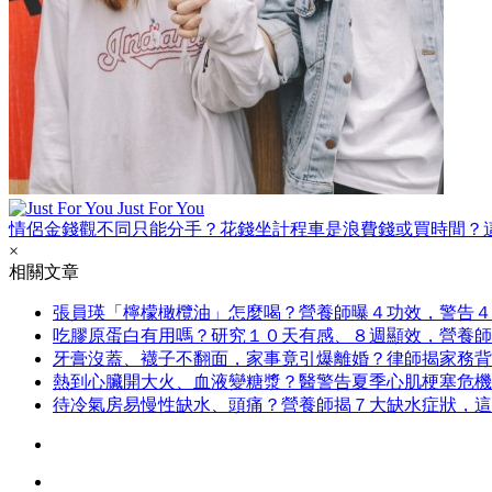
Just For You
情侶金錢觀不同只能分手？花錢坐計程車是浪費錢或買時間？
×
相關文章
張員瑛「檸檬橄欖油」怎麼喝？營養師曝４功效，警告４
吃膠原蛋白有用嗎？研究１０天有感、８週顯效，營養師
牙膏沒蓋、襪子不翻面，家事竟引爆離婚？律師揭家務背
熱到心臟開大火、血液變糖漿？醫警告夏季心肌梗塞危機
待冷氣房易慢性缺水、頭痛？營養師揭７大缺水症狀，這