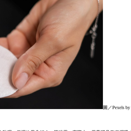
圖／Pexels by 