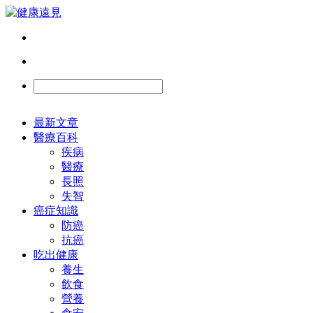
最新文章
醫療百科
疾病
醫療
長照
失智
癌症知識
防癌
抗癌
吃出健康
養生
飲食
營養