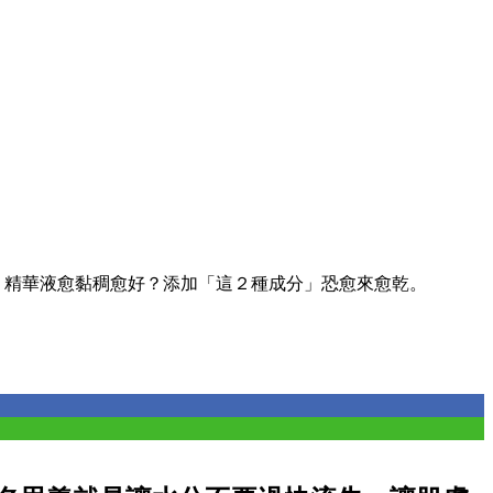
、精華液愈黏稠愈好？添加「這２種成分」恐愈來愈乾。