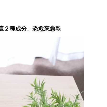
這２種成分」恐愈來愈乾