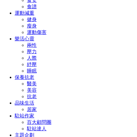
食安
食譜
運動減重
健身
瘦身
運動傷害
樂活心靈
兩性
壓力
人際
紓壓
睡眠
保養抗老
醫美
美容
抗老
品味生活
居家
駐站作家
百大顧問團
駐站達人
主題企劃