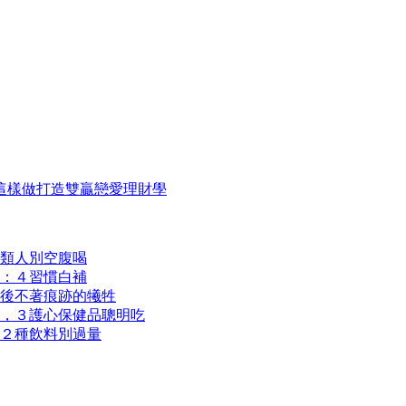
這樣做打造雙贏戀愛理財學
類人別空腹喝
：４習慣白補
後不著痕跡的犧牲
，３護心保健品聰明吃
２種飲料別過量