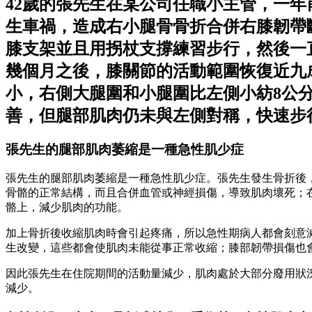
42歲的張先生在某公司任職小主管，一
生車禍，造成右小腿骨骨折合併右膝韌帶
膝支架並且用拐杖支撐練習步行，然後一
幾個月之後，膝關節的活動範圍恢復近九
小，右側大腿圍和小腿圍比左側小紡8公
善，但腿部肌肉仍未與左側對稱，快速步
張先生的腿部肌肉萎縮是一種急性肌少症
張先生的腿部肌肉萎縮是一種急性肌少症。張先生發生骨折後
骨骼的正常結構，而且合併血管或神經損傷，導致肌肉壞死；
骼上，減少肌肉的功能。
加上骨折後收縮肌肉時會引起疼痛，所以急性期病人都會刻意
生改變，這些都會使肌肉未能從事正常收縮；膝部韌帶損傷也
因此張先生在住院期間的活動量減少，肌肉處於大部分廢用狀
減少。