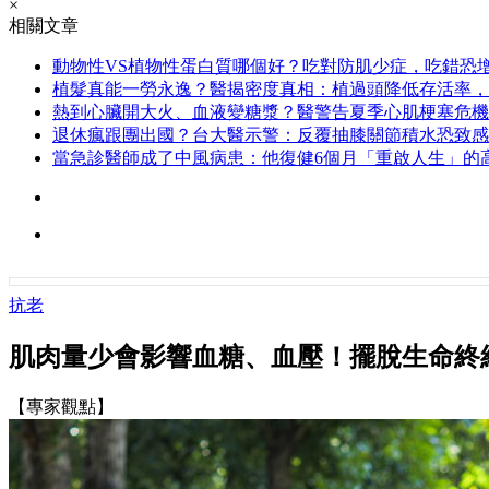
×
相關文章
動物性VS植物性蛋白質哪個好？吃對防肌少症，吃錯恐增
植髮真能一勞永逸？醫揭密度真相：植過頭降低存活率，
熱到心臟開大火、血液變糖漿？醫警告夏季心肌梗塞危機
退休瘋跟團出國？台大醫示警：反覆抽膝關節積水恐致感
當急診醫師成了中風病患：他復健6個月「重啟人生」的
抗老
肌肉量少會影響血糖、血壓！擺脫生命終
【專家觀點】