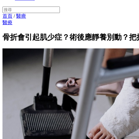
首頁
/
醫療
醫療
骨折會引起肌少症？術後應靜養別動？把