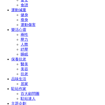
食安
食譜
運動減重
健身
瘦身
運動傷害
樂活心靈
兩性
壓力
人際
紓壓
睡眠
保養抗老
醫美
美容
抗老
品味生活
居家
駐站作家
百大顧問團
駐站達人
主題企劃