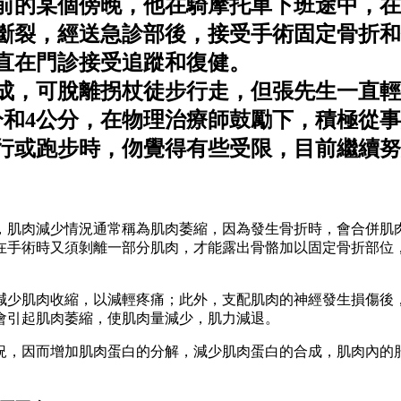
年前的某個傍晚，他在騎摩托車下班途中，
斷裂，經送急診部後，接受手術固定骨折和
直在門診接受追蹤和復健。
成，可脫離拐杖徒步行走，但張先生一直輕
分和4公分，在物理治療師鼓勵下，積極從
行或跑步時，伆覺得有些受限，目前繼續努
，肌肉減少情況通常稱為肌肉萎縮，因為發生骨折時，會合併肌
在手術時又須剝離一部分肌肉，才能露出骨骼加以固定骨折部位
減少肌肉收縮，以減輕疼痛；此外，支配肌肉的神經發生損傷後
會引起肌肉萎縮，使肌肉量減少，肌力減退。
況，因而增加肌肉蛋白的分解，減少肌肉蛋白的合成，肌肉內的