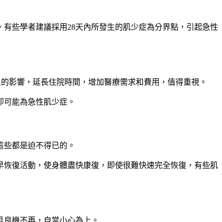
，有些學者建議採用
28
天內所發生的肌少症為分界點，引起急性
良的影響，延長住院時間，增加醫療需求和費用，
值得重視
。
即可能為急性肌少症。
這些都是迫不得已的。
早恢復活動，使身體盡快康復，即使很難快速完全恢復，有些肌
且良機不再，自當小心為上。