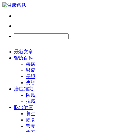
最新文章
醫療百科
疾病
醫療
長照
失智
癌症知識
防癌
抗癌
吃出健康
養生
飲食
營養