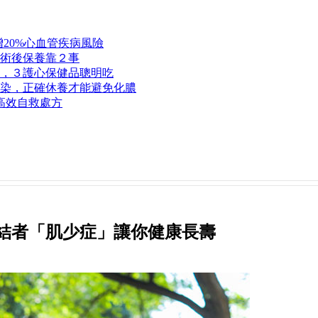
20%心血管疾病風險
術後保養靠２事
，３護心保健品聰明吃
染，正確休養才能避免化膿
高效自救處方
結者「肌少症」讓你健康長壽