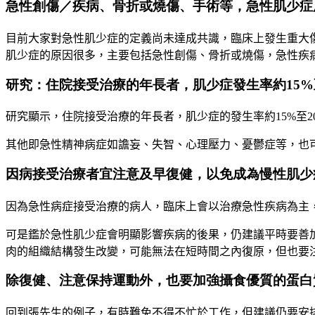
急性創傷／疾病、骨折或燒傷、手術等，急性肌少症
目前大家對急性肌少症的定義尚未達成共識，臨床上發生重大
肌少症的原因很多，主要包括急性創傷、骨折或燒傷，急性疾
研究：住院接受治療的年長者，肌少症發生率約15%
研究顯示，住院接受治療的年長者，肌少症的發生率約
15%
至
2
其他即急性精神病症如譫妄、失智、心理壓力、憂鬱症等，也
因病接受治療者宜注意及早復健，以免成為慢性肌少
因為急性病症接受治療的病人，臨床上會以治療急性疾病為主
可是鑑於急性肌少症會明顯影響疾病的後果，仍建議平時要善
肉的組織結構發生改變，可能無法在短時間之內復原，但也要
除復健、注意保持運動外，也要加強攝食優質的蛋白
回到張先生的例子，有時難免不得不忙於工作，但建議仍要安