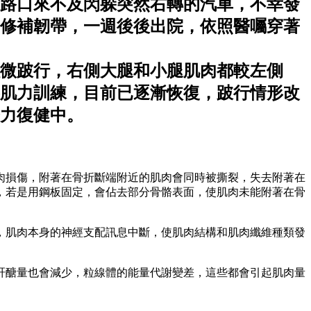
在路口來不及閃躲突然右轉的汽車，不幸發
修補韌帶，一週後後出院，依照醫囑穿著
微跛行，右側大腿和小腿肌肉都較左側
事肌力訓練，目前已逐漸恢復，跛行情形改
力復健中。
肉損傷，附著在骨折斷端附近的肌肉會同時被撕裂，失去附著在
，若是用鋼板固定，會佔去部分骨骼表面，使肌肉未能附著在骨
，肌肉本身的神經支配訊息中斷，使肌肉結構和肌肉纖維種類發
肝醣量也會減少，粒線體的能量代謝變差，這些都會引起肌肉量