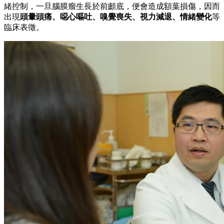
緒控制，一旦腦膜瘤生長於前顱底，便會造成額葉損傷，因而
出現
頭暈頭痛、噁心嘔吐、嗅覺喪失、視力減退、情緒變化
等
臨床表徵。