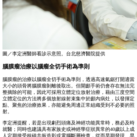
圖／李定洲醫師看診示意照。台北慈濟醫院提供
腦膜瘤治療以腦瘤全切手術為準則
腦膜瘤的治療以腦瘤全切手術為準則，透過高速氣鋸打開適當
大小的頭骨將腦膜瘤剝離後取出。但開顱手術仍會存在無法完
整摘除的可能，因此可採用立體定位放射治療，藉由三度空間
立體定位的方法將多個放射線射束集中於顱內病灶，以發揮定
點、聚焦的治療效果，亦能避免周邊正常組織受到不必要的照
射。
李定洲提醒，若是出現劇烈頭痛及神經功能異常時，務必及時
就醫；同時也建議具有家族史或神經學症狀異常的40歲以上成
人定期接受核磁共振造影或電腦斷層檢查，從而早期發現、早