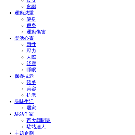
食安
食譜
運動減重
健身
瘦身
運動傷害
樂活心靈
兩性
壓力
人際
紓壓
睡眠
保養抗老
醫美
美容
抗老
品味生活
居家
駐站作家
百大顧問團
駐站達人
主題企劃