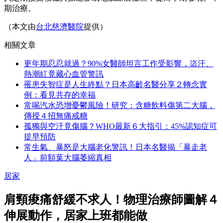
期治療。
（本文由
台北慈濟醫院
提供）
相關文章
更年期忍忍就過？90%女醫師坦言工作受影響，盜汗、
熱潮紅竟藏心血管警訊
罹患失智症是人生終點？日本高齡名醫分享２轉念實
例：看見共存的幸福
常喝汽水恐增憂鬱風險！研究：含糖飲料傷第二大腦，
傳授４招無痛戒糖
孤獨與空汙竟傷腦？WHO最新６大指引：45%認知症可
提早預防
常生氣、暴怒是大腦老化警訊！日本名醫揭「暴走老
人」前額葉大腦萎縮真相
居家
肩頸痠痛舒緩不求人！物理治療師圖解４
伸展動作，居家上班都能做