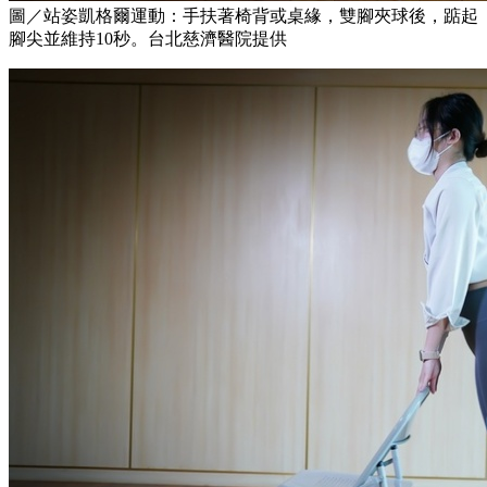
圖／站姿凱格爾運動：手扶著椅背或桌緣，雙腳夾球後，踮起
腳尖並維持10秒。台北慈濟醫院提供