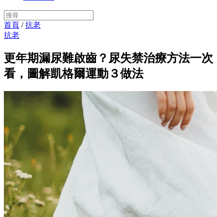
首頁
/
抗老
抗老
更年期漏尿難啟齒？尿失禁治療方法一次
看，圖解凱格爾運動３做法