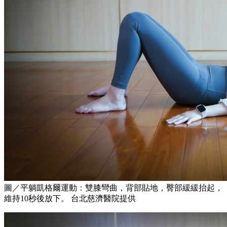
圖／平躺凱格爾運動：雙膝彎曲，背部貼地，臀部緩緩抬起，
維持10秒後放下。 台北慈濟醫院提供