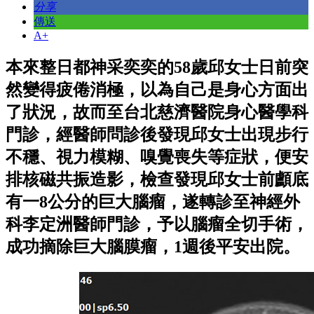
分享
傳送
A+
本來整日都神采奕奕的58歲邱女士日前突
然變得疲倦消極，以為自己是身心方面出
了狀況，故而至台北慈濟醫院身心醫學科
門診，經醫師問診後發現邱女士出現步行
不穩、視力模糊、嗅覺喪失等症狀，便安
排核磁共振造影，檢查發現邱女士前顱底
有一8公分的巨大腦瘤，遂轉診至神經外
科李定洲醫師門診，予以腦瘤全切手術，
成功摘除巨大腦膜瘤，1週後平安出院。