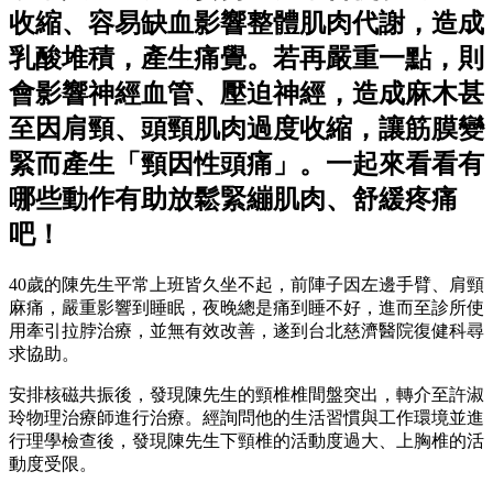
收縮、容易缺血影響整體肌肉代謝，造成
乳酸堆積，產生痛覺。若再嚴重一點，則
會影響神經血管、壓迫神經，造成麻木甚
至因肩頸、頭頸肌肉過度收縮，讓筋膜變
緊而產生「頸因性頭痛」。一起來看看有
哪些動作有助放鬆緊繃肌肉、舒緩疼痛
吧！
40歲的陳先生平常上班皆久坐不起，前陣子因左邊手臂、肩頸
麻痛，嚴重影響到睡眠，夜晚總是痛到睡不好，進而至診所使
用牽引拉脖治療，並無有效改善，遂到台北慈濟醫院復健科尋
求協助。
安排核磁共振後，發現陳先生的頸椎椎間盤突出，轉介至許淑
玲物理治療師進行治療。經詢問他的生活習慣與工作環境並進
行理學檢查後，發現陳先生下頸椎的活動度過大、上胸椎的活
動度受限。