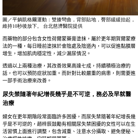
圖／平躺凱格爾運動：雙膝彎曲，背部貼地，臀部緩緩抬起，
維持10秒後放下。 台北慈濟醫院提供
而藥物的部分包含女性荷爾蒙藥膏塗抹，屬於更年期賀爾蒙療
法的一種，每日睡前塗抹於會陰處及陰道內，可以促進黏膜層
增生，增加肌肉穩定性，減少漏尿情況。
透過以上兩種治療，其改善效果高達七成，持續積極治療的
話，也可以預防症狀加重。而針對比較嚴重的病患，則需要進
一部手術治療來改善。
尿失禁隨著年紀增長幾乎是不可逆，務必
及早就醫
治療
婦女在更年期階段常面臨許多困擾，
而尿失禁
隨著年紀增長幾
乎是不可逆的，
趙梓辰鼓勵有相關尿失禁困
擾的女性
可以在生
活習慣上面進行調整，包含減重、注意水分攝取、避免便秘、