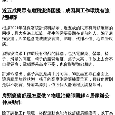
近五成民眾有肩頸痠痛困擾，成因與工作環境有強
烈關聯
根據2021年健保署統計資料顯示，近五成的民眾有肩頸痠痛的
困擾，且大多為上班族、學生等需要長期在桌前的人。除了肩
頸痠痛，久坐也會造成腰痠背痛、肥胖、代謝不佳、心血管疾
病。
肩頸痠痛跟工作環境有強烈的關聯，包括電腦桌、螢幕、椅
子、滑鼠的高度，椅子的腰背角度。桌子太高，手放上去會不
自覺聳肩；電腦螢幕高度不妥，也會影響頸部肌肉。
許淑玲指出，桌子高度應與手肘同高，90度垂直靠在桌面上，
讓肩膀呈放鬆狀態；椅子的高度則需讓膝蓋垂直，腰背角度則
是以不駝背、聳肩為原則，依照個人舒適程度調整即可。
肩頸痠痛舒緩怎麼做？物理治療師圖解４居家辦公
伸展動作
除了調整工作環境，搭配運動也能有效舒緩肩頸痠痛，以下為