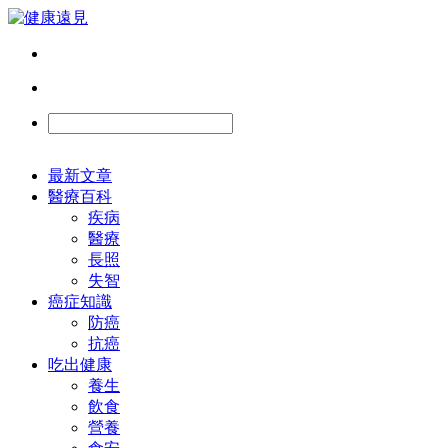
最新文章
醫療百科
疾病
醫療
長照
失智
癌症知識
防癌
抗癌
吃出健康
養生
飲食
營養