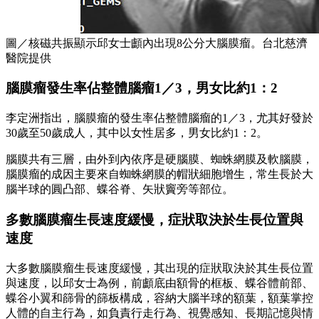
圖／核磁共振顯示邱女士顱內出現8公分大腦膜瘤。台北慈濟
醫院提供
腦膜瘤發生率佔整體腦瘤1／3，男女比約1：2
李定洲指出，腦膜瘤的發生率佔整體腦瘤的1／3，尤其好發於
30歲至50歲成人，其中以女性居多，男女比約1：2。
腦膜共有三層，由外到內依序是硬腦膜、蜘蛛網膜及軟腦膜，
腦膜瘤的成因主要來自蜘蛛網膜的帽狀細胞增生，常生長於大
腦半球的圓凸部、蝶谷脊、矢狀竇旁等部位。
多數腦膜瘤生長速度緩慢，症狀取決於生長位置與
速度
大多數腦膜瘤生長速度緩慢，其出現的症狀取決於其生長位置
與速度，以邱女士為例，前顱底由額骨的框板、蝶谷體前部、
蝶谷小翼和篩骨的篩板構成，容納大腦半球的額葉，額葉掌控
人體的自主行為，如負責行走行為、視覺感知、長期記憶與情