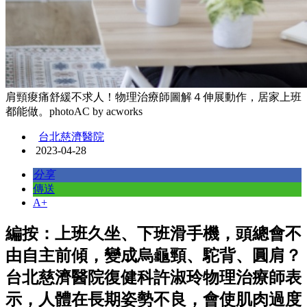
肩頸痠痛舒緩不求人！物理治療師圖解４伸展動作，居家上班
都能做。photoAC by acworks
台北慈濟醫院
2023-04-28
分享
傳送
A+
編按：上班久坐、下班滑手機，頭總會不
由自主前傾，變成烏龜頸、駝背、圓肩？
台北慈濟醫院復健科許淑玲物理治療師表
示，人體在長期姿勢不良，會使肌肉過度