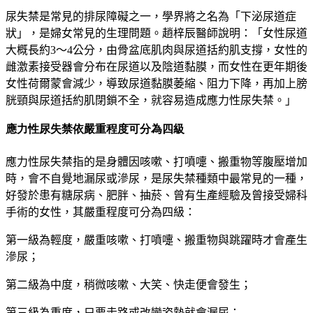
尿失禁是常見的排尿障礙之一，學界將之名為「下泌尿道症
狀」，是婦女常見的生理問題。趙梓辰醫師說明：「女性尿道
大概長約3
～
4
公分，由骨盆底肌肉與尿道括約肌支撐，女性的
雌激素接受器會分布在尿道以及陰道黏膜，
而
女性在更年期後
女性荷爾蒙會減少，導致尿道黏膜萎縮、阻力下降，再加上膀
胱頸與尿道括約肌閉鎖不全，就容易造成應力性尿失禁。」
應力性尿失禁依嚴重程度可分為四級
應力性尿失禁指的是身體因咳嗽、打噴嚏、搬重物等腹壓增加
時，會不自覺地漏尿或滲尿，是尿失禁種類中最常見的一種，
好發於患有糖尿病、肥胖、抽菸、曾有生產經驗及曾接受婦科
手術的女性，其嚴重程度可分為四級：
第一級為輕度，嚴重咳嗽、打噴嚏、搬重物與跳躍時才會產生
滲尿；
第二級為中度，稍微咳嗽、大笑、快走便會發生；
第三級為重度，只要走路或改變姿勢就會漏尿；