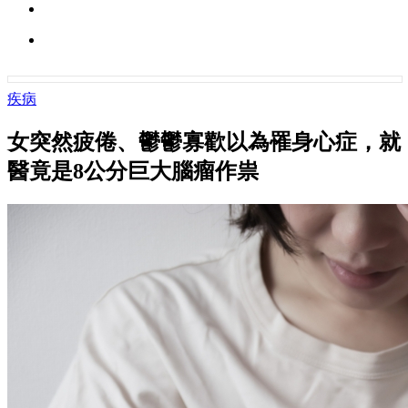
疾病
女突然疲倦、鬱鬱寡歡以為罹身心症，就
醫竟是8公分巨大腦瘤作祟