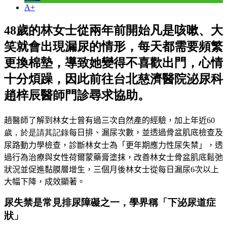
A+
48歲的林女士從兩年前開始凡是咳嗽、大
笑就會出現漏尿的情形，每天都需要頻繁
更換棉墊，導致她變得不喜歡出門，心情
十分煩躁，因此前往台北慈濟醫院泌尿科
趙梓辰醫師門診尋求協助。
趙醫師了解到林女士曾有過三次自然產的經驗，加上年近
60
歲，於是請其記錄
每日排、漏尿次數，並透過骨盆肌底檢查及
尿路動力學檢查，診斷林女士為「更年期應力性尿失禁」，透
過行為治療與女性荷爾蒙藥膏塗抹，改善林女士骨盆肌底鬆弛
狀況並促進黏膜層增生，三個月後林女士從每日漏尿6次以上
大幅下降，成效顯著。
尿失禁是常見排尿障礙之一，學界稱「下泌尿道症
狀」