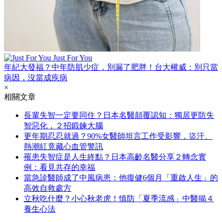
Just For You
年紀大發福？中年防肌少症，別漏了肥胖！台大權威：別只當
病因，沒當成疾病
×
相關文章
長輩失智一定要同住？日本名醫顛覆認知：獨居更防失
智惡化，２招鍛鍊大腦
更年期忍忍就過？90%女醫師坦言工作受影響，盜汗、
熱潮紅竟藏心血管警訊
罹患失智症是人生終點？日本高齡名醫分享２轉念實
例：看見共存的幸福
當急診醫師成了中風病患：他復健6個月「重啟人生」的
高效自救處方
立秋吃什麼？小心秋老虎！慎防「夏季流感」中醫揭４
養生心法