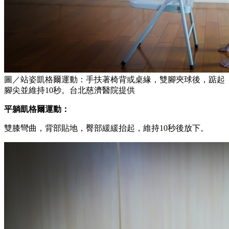
圖／站姿凱格爾運動：手扶著椅背或桌緣，雙腳夾球後，踮起
腳尖並維持10秒。台北慈濟醫院提供
平躺凱格爾運動：
雙膝彎曲，背部貼地，臀部緩緩抬起，維持10秒後放下。