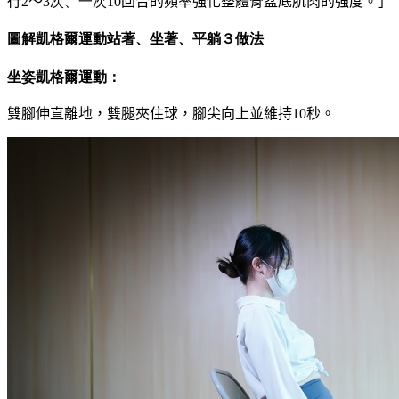
行2
～
3次、一次10
回合的頻率強化整體骨盆底肌肉的強度。」
圖解凱格爾運動站著、坐著、平躺３做法
坐姿凱格爾運動：
雙腳伸直離地，雙腿夾住球，腳尖向上並維持10秒。