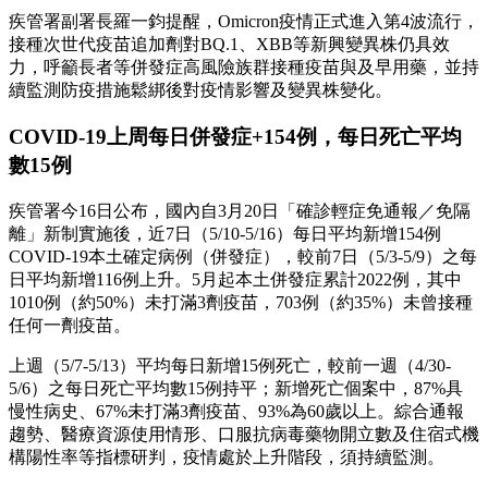
疾管署副署長羅一鈞提醒，Omicron疫情正式進入第4波流行，
接種次世代疫苗追加劑對BQ.1、XBB等新興變異株仍具效
力，呼籲長者等併發症高風險族群接種疫苗與及早用藥，並持
續監測防疫措施鬆綁後對疫情影響及變異株變化。
COVID-19上周每日併發症+154例，每日死亡平均
數15例
疾管署今16日公布，國內自3月20日「確診輕症免通報／免隔
離」新制實施後，近7日（5/10-5/16）每日平均新增154例
COVID-19本土確定病例（併發症），較前7日（5/3-5/9）之每
日平均新增116例上升。5月起本土併發症累計2022例，其中
1010例（約50%）未打滿3劑疫苗，703例（約35%）未曾接種
任何一劑疫苗。
上週（5/7-5/13）平均每日新增15例死亡，較前一週（4/30-
5/6）之每日死亡平均數15例持平；新增死亡個案中，87%具
慢性病史、67%未打滿3劑疫苗、93%為60歲以上。綜合通報
趨勢、醫療資源使用情形、口服抗病毒藥物開立數及住宿式機
構陽性率等指標研判，疫情處於上升階段，須持續監測。