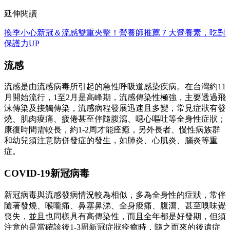
延伸閱讀
換季小心新冠＆流感雙重夾擊！營養師推薦７大營養素，吃對
保護力UP
流感
流感是由流感病毒所引起的急性呼吸道感染疾病。在台灣約11
月開始流行，1至2月是高峰期，流感傳染性極強，主要透過飛
沫傳染及接觸傳染，流感病程發展迅速且多變，常見症狀有發
燒、肌肉痠痛、疲倦甚至伴隨腹瀉、噁心嘔吐等全身性症狀；
康復時間需較長，約1-2周才能痊癒，另外長者、慢性病族群
和幼兒須注意防併發症的發生，如肺炎、心肌炎、腦炎等重
症。
COVID-19新冠病毒
新冠病毒與流感發病情況較為相似，多為全身性的症狀，常伴
隨著發燒、喉嚨痛、鼻塞鼻涕、全身痠痛、腹瀉、甚至嗅味覺
喪失，並且也同樣具有高傳染性，而且全年都是好發期，但須
注意的是當確診後1-3周新冠症狀痊癒時，隨之而來的後遺症