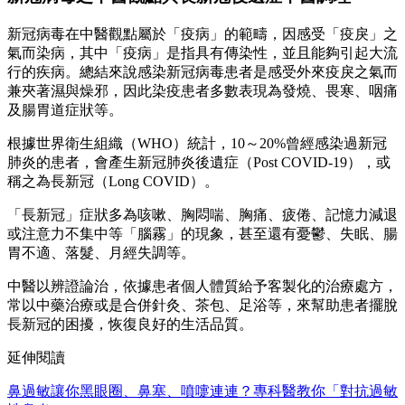
新冠病毒在中醫觀點屬於「疫病」的範疇，因感受「疫戾」之
氣而染病，其中「疫病」是指具有傳染性，並且能夠引起大流
行的疾病。總結來說感染新冠病毒患者是感受外來疫戾之氣而
兼夾著濕與燥邪，因此染疫患者多數表現為發燒、畏寒、咽痛
及腸胃道症狀等。
根據世界衛生組織（WHO）統計，10～20%曾經感染過新冠
肺炎的患者，會產生新冠肺炎後遺症（Post COVID-19），或
稱之為長新冠（Long COVID）。
「長新冠」症狀多為咳嗽、胸悶喘、胸痛、疲倦、記憶力減退
或注意力不集中等「腦霧」的現象，甚至還有憂鬱、失眠、腸
胃不適、落髮、月經失調等。
中醫以辨證論治，依據患者個人體質給予客製化的治療處方，
常以中藥治療或是合併針灸、茶包、足浴等，來幫助患者擺脫
長新冠的困擾，恢復良好的生活品質。
延伸閱讀
鼻過敏讓你黑眼圈、鼻塞、噴嚏連連？專科醫教你「對抗過敏