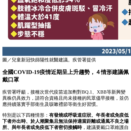
圖／兒童新冠快篩陽性就醫建議。疾管署提供
全國COVID-19疫情近期呈上升趨勢，４情形建議佩
戴口罩
疾管署呼籲，接種次世代疫苗追加劑對BQ.1、XBB等新興變
異株仍具效力，請符合資格且尚未接種的民眾儘早接種，並仍
應持續落實手部衛生及咳嗽禮節等衛生好習慣。
特別是以下四種情形：
有發燒或呼吸道症狀、年長者或免疫低
下者外出時、於人潮聚集且無法保持適當距離或通風不良之場
所、與年長者或免疫低下者密切
接觸時
，建議要戴口罩維護自