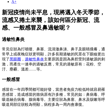
A+
新冠疫情尚未平息，現將邁入冬天季節，
流感又捲土來襲，該如何區分新冠、流
感、一般感冒及鼻過敏呢？
過敏性鼻炎
常見症狀為打噴嚏、鼻塞、流清澈鼻涕、鼻子及眼睛搔癢，通
常早上或夜晚症狀更明顯，許多長期過敏的民眾在下眼瞼更出
現了
黑眼圈
，
過敏性鼻炎
主要原因是因為鼻腔受到過敏源的刺
激，而產生一連串的過敏反應，常見的過敏原有：花粉、空
汙、塵霾、溫差……等。
一般感冒
感冒在一年四季間都可能好發，當患者免疫力較低時就容易罹
患感冒，造成感冒的致病原有許多種，常見的如：鼻病毒、呼
吸道融合病毒、腺病毒等。主要症狀為鼻塞、鼻水及咳嗽等呼
吸道局部症狀較為明顯，病程多為一周內會康復。