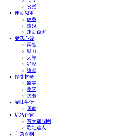
食安
食譜
運動減重
健身
瘦身
運動傷害
樂活心靈
兩性
壓力
人際
紓壓
睡眠
保養抗老
醫美
美容
抗老
品味生活
居家
駐站作家
百大顧問團
駐站達人
主題企劃