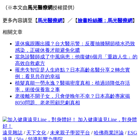
（※本文由
馬光醫療網
授權
提供）
更多內容請至
【
馬光醫療網
】／【
臉書粉絲團：馬光醫療網
】
相關文章
退休瘋跟團出國？台大醫示警：反覆抽膝關節積水恐致
感染，正確休養才能避免化膿
當急診醫師成了中風病患：他復健6個月「重啟人生」的
高效自救處方
罹患失智症是人生終點？日本高齡名醫分享２轉念實
例：看見共存的幸福
植髮真能一勞永逸？醫揭密度真相：植過頭降低存活
率，術後保養靠２事
老後離不開子女，只會使晚年不幸？日本高齡專家揭
8050問題、老老照顧悲劇真相
加入健康遠見Line，對身體
好！
遠見雜誌
/
天下文化
/
未來親子學習平台
/
哈佛商業評論
/
ESG
遠見
/
50+
/
領導影響力學院