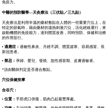
免疫力。
中醫的預防醫學—天灸療法（三伏貼／三九貼）
天灸療法是利用辛溫的藥材敷貼在人體的一些重要穴位上，在
特定的節氣時，藉由藥材的溫熱刺激穴位，活化經絡運行，來
啟動機體的免疫能力，達到體質改善，同時預防、保健和治療
的作用並行。
• 適應症：
過敏性鼻炎、月經不調、體質虛寒、容易感冒、長
新冠患者。
• 禁忌：
孕婦、嬰兒、發燒、急性感冒期、皮膚過敏者。
*須由醫師判定是否適合敷貼。
穴位保健按摩
合谷穴：
• 位置：
手部虎口併攏，肌肉凸起最豐厚處。
• 功效：
主治頭痛、喉嚨痛、此外也能預防感冒、鼻塞、過敏