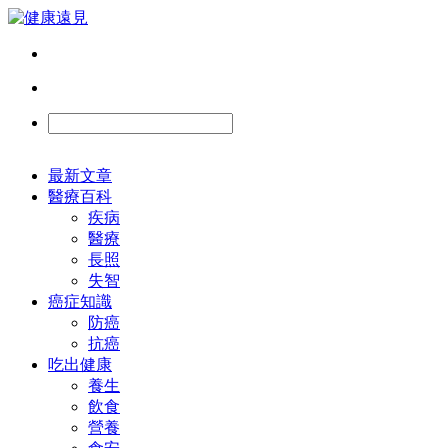
最新文章
醫療百科
疾病
醫療
長照
失智
癌症知識
防癌
抗癌
吃出健康
養生
飲食
營養