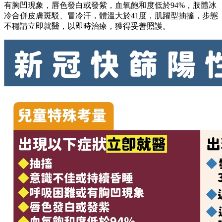
有胸凹現象，唇色發白或發紫，血氧飽和度低於94%，肢體冰
冷合併皮膚斑駁、冒冷汗，體溫大於41度，肌躍型抽搐，步態
不穩請立即就醫，以即時治療，獲得妥善照護。