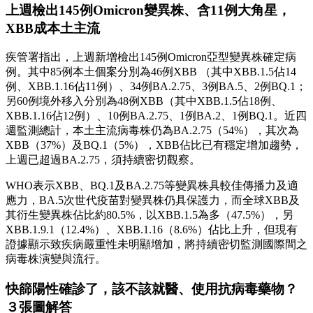
上週檢出145例Omicron變異株、含11例大角星，
XBB成本土主流
疾管署指出，上週新增檢出145例Omicron亞型變異株確定病
例。其中85例本土個案分別為46例XBB （其中XBB.1.5佔14
例、XBB.1.16佔11例）、34例BA.2.75、3例BA.5、2例BQ.1；
另60例境外移入分別為48例XBB（其中XBB.1.5佔18例、
XBB.1.16佔12例）、10例BA.2.75、1例BA.2、1例BQ.1。近四
週監測總計，本土主流病毒株仍為BA.2.75（54%），其次為
XBB（37%）及BQ.1（5%），XBB佔比已有穩定增加趨勢，
上週已超過BA.2.75，須持續密切觀察。
WHO表示XBB、BQ.1及BA.2.75等變異株具較佳傳播力及適
應力，BA.5次世代疫苗對變異株仍具保護力，而全球XBB及
其衍生變異株佔比約80.5%，以XBB.1.5為多（47.5%），另
XBB.1.9.1（12.4%）、XBB.1.16（8.6%）佔比上升，但現有
證據顯示致疾病嚴重性未明顯增加，將持續密切監測國際間之
病毒株演變與流行。
快篩陽性確診了，該不該就醫、使用抗病毒藥物？
３張圖解答