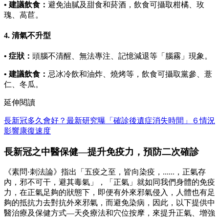
• 建議飲食：
避免油膩及甜食和菸酒，飲食可攝取柑橘、玫
瑰、萵苣。
4. 清氣不升型
• 症狀：
頭腦不清醒、無法專注、記憶減退等「腦霧」現象。
• 建議飲食：
忌冰冷飲和油炸、燒烤等，飲食可攝取黨參、薏
仁、冬瓜。
延伸閱讀
長新冠多久會好？最新研究曝「確診後遺症消失時間」６情況
影響康復速度
長新冠之中醫保健—提升免疫力，預防二次確診
《素問·刺法論》指出「五疫之至，皆向染疫，......，正氣存
內，邪不可干，避其毒氣」，「正氣」就如同我們身體的免疫
力，在正氣足夠的狀態下，即便有外來邪氣侵入，人體也有足
夠的抵抗力去對抗外來邪氣，而避免染病，因此，以下提供中
醫治療及保健方式—天灸療法和穴位按摩，來提升正氣、增強