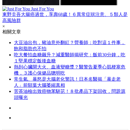
Just For You
東野圭吾大腸癌過世，享壽68歲！６異常症狀注意、５類人是
高風險群
×
相關文章
大豆油出包，豬油意外翻紅？營養師：吃對這１件事，
飽和脂肪也不怕
吃大餐怕血糖飆升？減重醫師揭研究：飯前30分鐘，吃
１堅果穩定飯後血糖
熱到心臟開大火、血液變糖漿？醫警告夏季心肌梗塞危
機，３護心保健品聰明吃
常生氣、暴怒是大腦老化警訊！日本名醫揭「暴走老
人」前額葉大腦萎縮真相
苦茶油檢出致癌物苯駢芘！８批產品下架回收，問題源
頭曝光