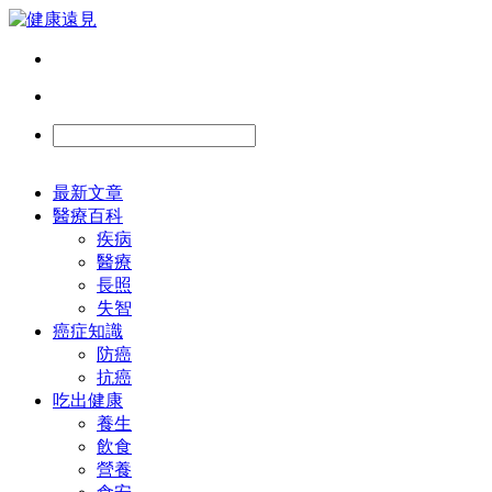
最新文章
醫療百科
疾病
醫療
長照
失智
癌症知識
防癌
抗癌
吃出健康
養生
飲食
營養