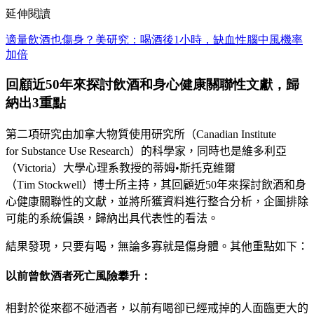
延伸閱讀
適量飲酒也傷身？美研究：喝酒後1小時，缺血性腦中風機率
加倍
回顧近50年來探討飲酒和身心健康關聯性文獻，歸
納出3重點
第二項研究由
加拿大物質使用研究所
（
Canadian Institute
for
Substance Use Research
）
的科學家，同時也是
維多利亞
（Victoria）
大
學心理系教授的
蒂姆
•
斯托克維爾
（T
im
Stockwell
）
博士所主持，其
回顧近50年來探討飲酒和身
心健康關聯性的文獻，並將所獲資料進
行整合分析，企圖排除
可能的系統偏誤
，
歸納出具代表性的看法
。
結果發現，只要有喝，無論多寡就是傷身體。其他重點如下：
以前曾飲酒者死亡風險攀升：
相對於從來都不碰酒者，以前有喝卻已
經戒掉的人面臨更大的