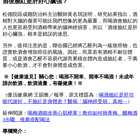
酒後臉紅是肝好心臟強？
松德院區成癮防治科主治醫師黃名琪說明，研究結果指出，酒
精對大腦的傷害可能比我們想像的更為嚴重，而喝酒會臉紅的
人也更容易受到酒精帶來的腦神經損害，所以「酒後臉紅是肝
好心臟強」根本是錯誤的迷思。
另外，值得注意的是，聯合國已經將乙醛列為一級致癌物，也
證實飲酒會增加癌症的風險。因此，民眾若有酒精不耐症體
質，或是酒會乙醛不容易代謝而累積在體內造成臉紅者，千萬
要小心飲酒，才不會對身體造成危害。
※【健康遠見】關心您：喝酒不開車、開車不喝酒！未成年
請勿飲酒，飲酒過量，有礙健康！※
（優活健康網 王韻雅／報導，原文標題為：
喝酒臉紅是肝功
能代謝好，不臉紅是身體差？醫揭「腦神經受損」真相⋯
）
延伸閱讀：
喝梅酒能改善心肌梗塞！教你如何挑青梅、釀梅酒
3步驟、推薦搭配喝法
專欄簡介：