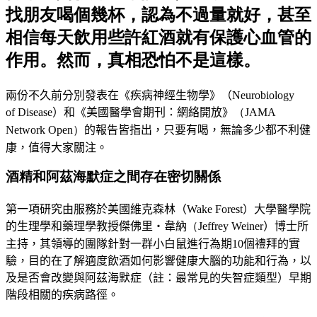
找朋友喝個幾杯，認為不過量就好，甚至
相信每天飲用些許紅酒就有保護心血管的
作用。然而，真相恐怕不是這樣。
兩份不久前分別發表在
《疾病神經生物學》
（
Neurobiology
of
Disease
）
和
《
美國醫學會期刊：網絡開放
》
（JAMA
Network Open）
的報告皆指出，只要有喝，無論多少都不利健
康，值得大家關注。
酒精和阿茲海默症之間存在密切關係
第一項研究由服務於美國
維克森林（Wake Forest）
大學醫學院
的生理學和藥理學教授
傑佛里・韋納
（Jeffrey Weiner
）
博士所
主持，
其領導的團隊針對一群小白鼠進行為期10個禮拜的實
驗，目的在了解適度飲酒如何影響健康大腦的功能和行為，以
及是否會改變與阿
茲海默症（註：最常見的失智症類型
）
早期
階段相關的疾病路徑。