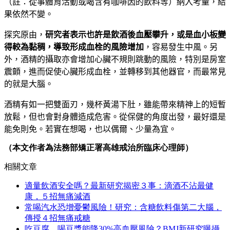
（
註：從事體育活動或喝含有咖啡因的飲料等
）
納入考量，結
果依然不變。
探究原由，
研究者表示也許是飲酒後血壓攀升，或是血小板變
得較為黏稠，導致形成血栓的風險增加
，容易發生中風。另
外，酒精的攝取亦會增加心臟不規則跳動的風險，特別是房室
震顫，進而促使心臟形成血栓，並轉移到其他器官，而最常見
的就是大腦。
酒精有如一把雙面刃
，
幾杯黃湯下肚
，
雖能帶來精神上的短暫
放鬆，但也會對身體造成危害。從保健的角度出發，最好還是
能免則免。若實在想喝，也以偶爾、少量為宜。
（本文作者為法務部矯正署高雄戒治所臨床心理師）
相關文章
適量飲酒安全嗎？最新研究揭密３事：滴酒不沾最健
康，５招無痛減酒
常喝汽水恐增憂鬱風險！研究：含糖飲料傷第二大腦，
傳授４招無痛戒糖
吃豆腐、喝豆漿能降30%高血壓風險？BMJ新研究曝攝