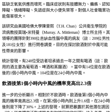
區缺
乏氧氣供應而壞死。臨床症狀則有肢體無力、癱瘓
、
認知
障礙
、
情
緒障礙
、
失語症與大小便失禁等，對個人社會職業功
能傷害很大。
該研究由美國哈佛大學
陳曾熙
（
T.H. Chan）
公共衛生學院的
流
病教授
莫瑞
•
米特曼
（
Murray. A. Mittleman
）
博士所主持。其
領導的
團隊針對
390位患缺
血性腦中風的病友
（
註
：209位男性
及181位女
性
）
進行問卷調查，目的在探討飲酒對於中風可能
性帶來的影響。
統計發現，有248位受訪者坦承過去一年之間有喝酒（註：飲
用的酒主要為葡萄酒、啤酒和蒸餾酒
）。
當中有14位是在飲酒
後的1個小時內中風，104位是在24小時內中風。
飲酒後第1個小時內中風的機率竟高出2.3倍
進一步的分析顯示，相對於不飲酒時，飲酒後第1個小時內中
風的機率竟高出2.3倍，在第2個小時內則上升1.6倍，在24小時
後則是下降了30%。上述的發現，就算把暴露於其他潛在誘因