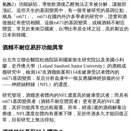
氫酶2）功能缺陷，導致飲酒後乙醛無法正常被分解，讓臉部
漲紅。這些天生的基因變異中，有一個常被研究的基因位點，
稱為「rs671」。 rs671在國內外許多學者的研究中，證實和酒
後臉紅有密切相關。這個rs671的基因變異，或稱酒精不耐症
體質，常見於東南亞國家，台灣比率居全球之冠，高於鄰近的
日本和韓國。
酒精不耐症易肝功能異常
台北市立聯合醫院松德院區和國家衛生研究院以及美國小利
蘭．史丹佛大學（Leland Stanford Junior University）的酒精成
癮研究中，檢測147名酒癮個案和114名健康受試者體內的
rs671基因變異，並且分析血液中一個反應腦神經損傷的分子
——神經絲輕鏈（NFL）的濃度。
研究發現，酒癮患者體內的NFL濃度高於健康受試者；而具有
rs671基因變異者（酒精不耐症體質者）更有更高的NFL濃
度，其肝功能異常也比較嚴重。所幸，經過2週的酒精解毒治
療後，NFL濃度在體內有逐漸下降，至於停酒多久才能回復正
常，目前研究上無法得知。