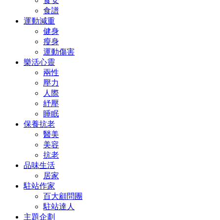
食安
食譜
運動減重
健身
瘦身
運動傷害
樂活心靈
兩性
壓力
人際
紓壓
睡眠
保養抗老
醫美
美容
抗老
品味生活
居家
駐站作家
百大顧問團
駐站達人
主題企劃