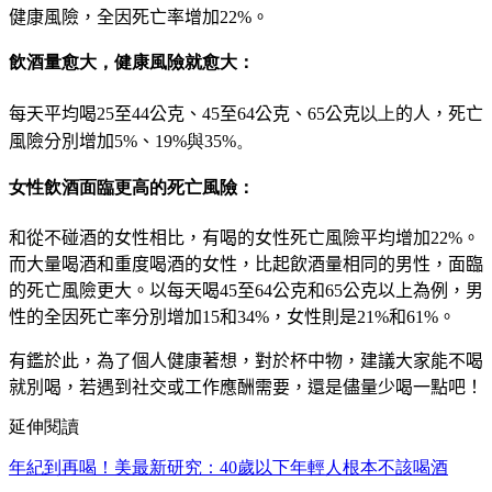
健康風險，全因死亡率增加22%。
飲酒量愈大，健康風險就愈大：
每天平均喝25至44公克、45至64
公克
、
65
公克
以上
的人，死亡
風險分別增加5%
、
19%與35%。
女性飲酒面臨更高的死亡風險：
和從不碰酒的女性相比，有喝的
女性死亡風險平均增加22%。
而大量喝酒和重度喝酒的女性，比
起飲酒量相同的男性，面臨
的死亡
風險更大。以每天喝45至64
公克
和65
公克
以上為例，男
性的全因死亡率分別增加15和34%，女
性則是21%和61%。
有鑑於此，為了個人健康著想，對於杯中物，建議大家能不喝
就別喝，若遇到社交或工作應酬需要，還是儘量少喝一點吧！
延伸閱讀
年紀到再喝！美最新研究：40歲以下年輕人根本不該喝酒