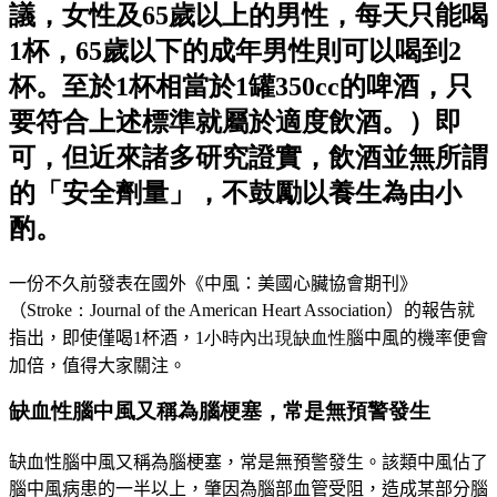
議，女性及65歲以上的男性，每天只能喝
1杯，65歲以下的成年男性則可以喝到2
杯。至於1杯相當於1罐350cc的啤酒，只
要符合上述標準就屬於適度飲酒。）即
可，但近來諸多研究證實，飲酒並無所謂
的「安全劑量」，不鼓勵以養生為由小
酌。
一份不久前發表在國外
《
中風：美國心臟協會期刊
》
（
Stroke：
Journal of the American Heart Association
）
的報告就
指出，即使僅喝1
杯酒，
1小時內出現缺血性
腦中風的機率便會
加倍，值得大家關注。
缺血性腦中風又稱為腦梗塞，常是無預警發生
缺血性腦中風又稱為腦梗塞，常是無預警發生。
該類中風佔了
腦中風病患的一半以上，肇因為腦部血管受阻，造成某部分腦