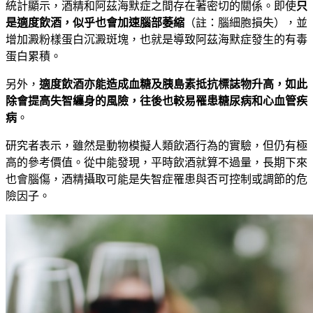
統計顯示
，
酒精和阿茲海默症之間存在著密切的關係。即使
只
是適度飲酒，似乎也會加速腦部萎縮
（註
：
腦細胞損失
）
，並
增加澱
粉樣蛋白沉澱斑塊，也就是導致阿茲海默症發生的有毒
蛋白累積。
另外，
適度飲酒亦能造成血糖及胰島素抵抗標誌物升高，如此
除會提高失智纏身的風險，往後也較易罹患糖尿病和心血管疾
病
。
研究者表示，雖然是動物模擬人類飲酒行為的實驗，但仍有極
高的參考價值。從中能發現，平時飲酒就算不過量，長期下來
也會
腦傷，酒精攝取可能是失智症罹患與否可控制或調節的危
險因子。