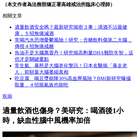
（本文作者為法務部矯正署高雄戒治所臨床心理師）
相關文章
適量飲酒安全嗎？最新研究揭密３事：滴酒不沾最健
康，５招無痛減酒
常喝汽水恐增憂鬱風險！研究：含糖飲料傷第二大腦，
傳授４招無痛戒糖
魚油不是大腦萬靈丹！研究揭高劑量DHA難防失智，這
些才是關鍵重點
常生氣、暴怒是大腦老化警訊！日本名醫揭「暴走老
人」前額葉大腦萎縮真相
吃豆腐、喝豆漿能降30%高血壓風險？BMJ新研究曝攝
取量，４招脹氣族也能吃
疾病
適量飲酒也傷身？美研究：喝酒後1小
時，缺血性腦中風機率加倍