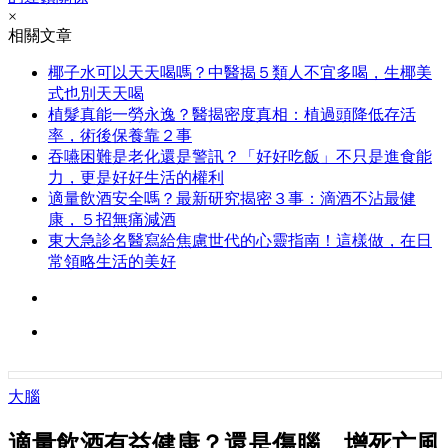
×
相關文章
椰子水可以天天喝嗎？中醫揭５類人不宜多喝，生椰美
式也別天天喝
植髮真能一勞永逸？醫揭密度真相：植過頭降低存活
率，術後保養靠２事
吞嚥困難是老化還是警訊？「好好吃飯」不只是進食能
力，更是好好生活的權利
適量飲酒安全嗎？最新研究揭密３事：滴酒不沾最健
康，５招無痛減酒
東大急診名醫寫給焦慮世代的心靈指南！這樣做，在日
常領略生活的美好
大腦
適量飲酒有益健康？還是傷腦、增死亡風