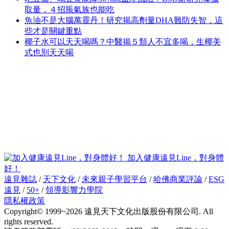
取量，４招脹氣族也能吃
魚油不是大腦萬靈丹！研究揭高劑量DHA難防失智，這
些才是關鍵重點
椰子水可以天天喝嗎？中醫揭５類人不宜多喝，生椰美
式也別天天喝
加入健康遠見Line，對身體
好！
遠見雜誌
/
天下文化
/
未來親子學習平台
/
哈佛商業評論
/
ESG
遠見
/
50+
/
領導影響力學院
隱私權政策
Copyright© 1999~2026 遠見天下文化出版股份有限公司. All
rights reserved.