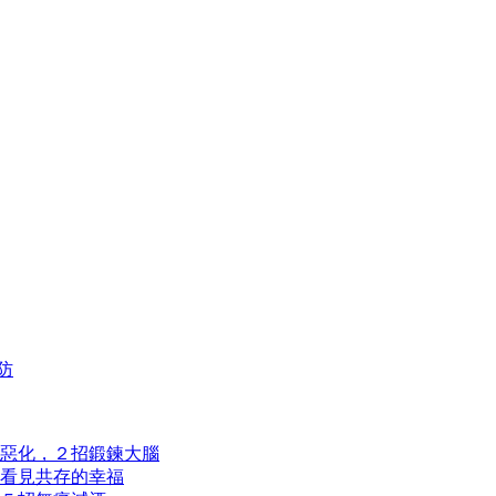
防
惡化，２招鍛鍊大腦
看見共存的幸福