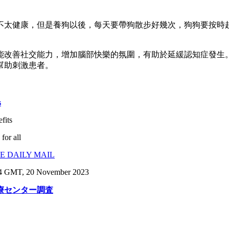
不太健康，但是養狗以後，每天要帶狗散步好幾次，狗狗要按時
能改善社交能力，增加腦部快樂的氛圍，有助於延緩認知症發生
幫助刺激患者。
s
fits
for all
E DAILY MAIL
4 GMT, 20 November 2023
療センター調査
）