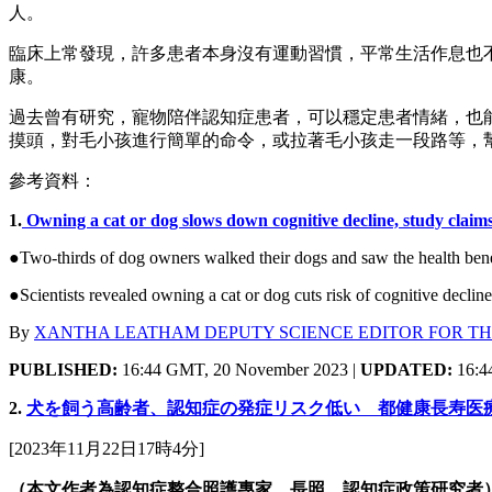
人。
臨床上常發現，許多患者本身沒有運動習慣，平常生活作息也
康。
過去曾有研究，寵物陪伴認知症患者，可以穩定患者情緒，也
摸頭，對毛小孩進行簡單的命令，或拉著毛小孩走一段路等，
參考資料：
1.
Owning a cat or dog slows down cognitive decline, study claim
●Two-thirds of dog owners walked their dogs and saw the health bene
●Scientists revealed owning a cat or dog cuts risk of cognitive decline 
By
XANTHA LEATHAM DEPUTY SCIENCE EDITOR FOR TH
PUBLISHED:
16:44 GMT, 20 November 2023 |
UPDATED:
16:4
2.
犬を飼う高齢者、認知症の発症リスク低い 都健康長寿医
[2023年11月22日17時4分]
（本文作者為認知症整合照護專家，長照、認知症政策研究者