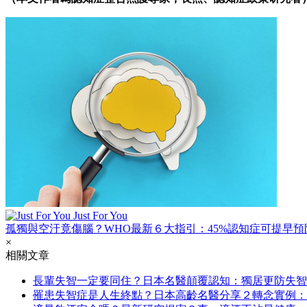
Just For You
孤獨與空汙竟傷腦？WHO最新６大指引：45%認知症可提早預
×
相關文章
長輩失智一定要同住？日本名醫顛覆認知：獨居更防失智
罹患失智症是人生終點？日本高齡名醫分享２轉念實例：