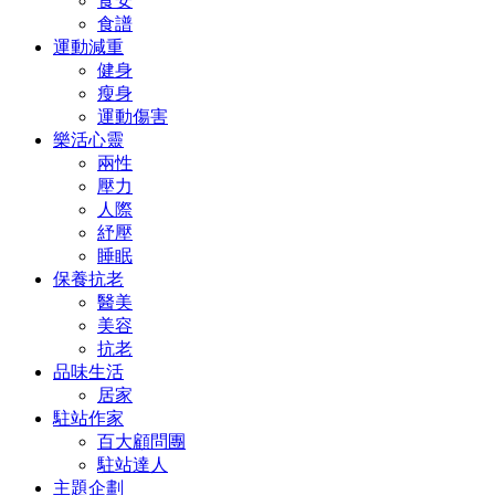
食安
食譜
運動減重
健身
瘦身
運動傷害
樂活心靈
兩性
壓力
人際
紓壓
睡眠
保養抗老
醫美
美容
抗老
品味生活
居家
駐站作家
百大顧問團
駐站達人
主題企劃