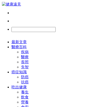
最新文章
醫療百科
疾病
醫療
長照
失智
癌症知識
防癌
抗癌
吃出健康
養生
飲食
營養