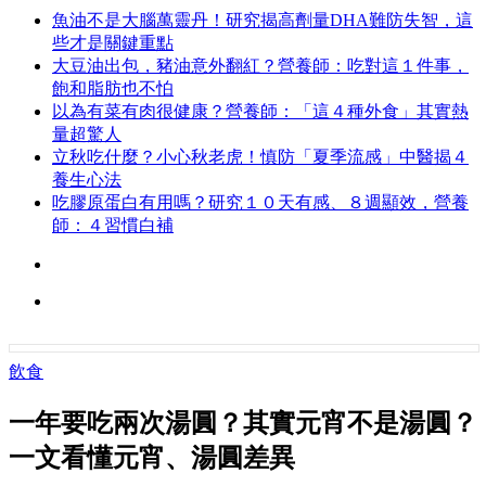
魚油不是大腦萬靈丹！研究揭高劑量DHA難防失智，這
些才是關鍵重點
大豆油出包，豬油意外翻紅？營養師：吃對這１件事，
飽和脂肪也不怕
以為有菜有肉很健康？營養師：「這４種外食」其實熱
量超驚人
立秋吃什麼？小心秋老虎！慎防「夏季流感」中醫揭４
養生心法
吃膠原蛋白有用嗎？研究１０天有感、８週顯效，營養
師：４習慣白補
飲食
一年要吃兩次湯圓？其實元宵不是湯圓？
一文看懂元宵、湯圓差異