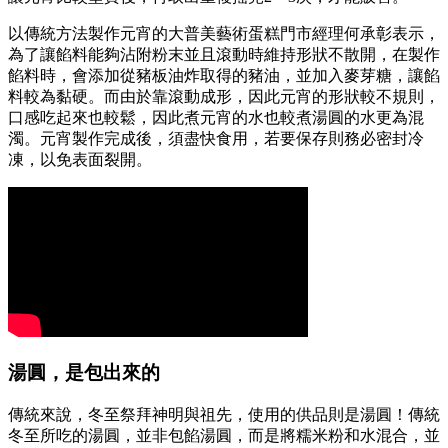
以傳統方法製作元宵的大普美藝術蛋糕門市經理何承彰表示，
為了讓餡料能夠沾附粉末並且滾動時維持形狀不散開，在製作
餡料時，會添加從豬板油炸取得的豬油，並加入麥芽糖，讓餡
料較為黏硬。而由於靠滾動成形，因此元宵的形狀較不規則，
口感吃起來也較鬆，因此煮元宵的水也較煮湯圓的水更為混
濁。元宵製作完成後，須盡快食用，若要保存則務必密封冷
凍，以免表面裂開。
湯圓，是包出來的
傳統來說，冬至祭拜神明與祖先，使用的供品則是湯圓！傳統
冬至所吃的湯圓，並非包餡湯圓，而是將糯米粉和水混合，並