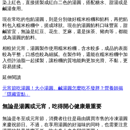
染上紅色，直接搓製成紅白二色的湯圓，搭配糖水、甜湯或是
鹹湯食用。
現在常吃的包餡湯圓，則是分別做好糯米粉糰和餡料，再把餡
料包入糯米粉糰中，搓成球狀。現在的湯圓餡料口味豐富，甜
鹹皆宜，無論是紅豆、花生、芝麻，還是抹茶、豬肉等，都能
成為湯圓的餡料。
相較於元宵，湯圓製作使用糯米粉糰，含水較多，成品的表面
較為平整，口感也較為細膩。在製作時，還能在糯米粉糰中加
入些許油脂一起揉製，讓粉糰的質地能夠更加光滑、不黏，更
容易搓揉。
延伸閱讀
元宵節吃湯圓！大小湯圓、鹹湯圓怎麼吃不發胖？營養師揭
「隱藏雷點」
無論是湯圓或元宵，吃得開心健康最重要
無論是冬至或元宵節，消費者往往是藉由購買市售的冷凍湯圓
來慶祝節日。不過，在享用湯圓的好滋味的同時，也需要注意