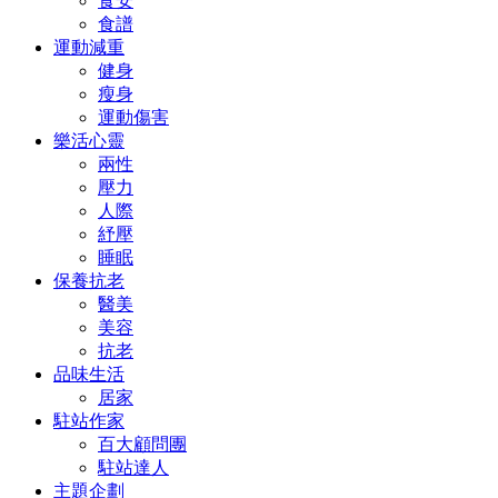
食安
食譜
運動減重
健身
瘦身
運動傷害
樂活心靈
兩性
壓力
人際
紓壓
睡眠
保養抗老
醫美
美容
抗老
品味生活
居家
駐站作家
百大顧問團
駐站達人
主題企劃