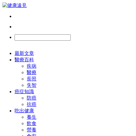
最新文章
醫療百科
疾病
醫療
長照
失智
癌症知識
防癌
抗癌
吃出健康
養生
飲食
營養