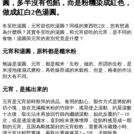
圓，多半沒有包餡，而是粉糰染成紅色，
做成紅白2色湯圓。
冬至吃湯圓，元宵節也吃湯圓？同樣的東西吃2次，您有想過
為什麼嗎？其實冬至吃的湯圓，和元宵節吃的元宵，是不同的
食物！湯圓與元宵的差別究竟是什麼？
元宵和湯圓，原料都是糯米粉
無論是湯圓、元宵，都是糯米「生粉」做的。所謂的生粉，是
米浸泡後濕式磨粉，再乾燥而成的米穀粉。但是，兩者的作法
則大有不同。
元宵，是搖出來的
元宵是元宵節時祭拜的供品、食用的點心。製作方式是將餡料
切小塊，放在充滿糯米粉的竹篩中，搖晃使之滾動，約莫滾數
十次後，取出沾水再放回竹篩內繼續滾動，如此反覆約7～10
次，或是邊滾邊灑水，直到粉末逐漸增厚，從餡料搖晃成一顆
顆的元宵。且因為剛搖製好的元宵較軟，需要再冷藏幾小時、
讓元宵比較堅實後，再取出重複搖晃2～3次，才能販售。