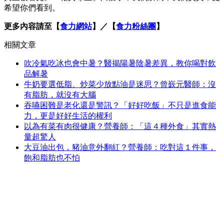
希望你們看到。
更多內容請至【
食力網站
】／【
食力粉絲團
】
相關文章
吹冷氣吃冰也會中暑？醫揭陽暑陰暑差異，教你喝對飲
品解暑
牛奶要選低脂、炒菜少放點油是迷思？曾嶔元醫師：沒
有脂肪，就沒有大腦
吞嚥困難是老化還是警訊？「好好吃飯」不只是進食能
力，更是好好生活的權利
以為有菜有肉很健康？營養師：「這４種外食」其實熱
量超驚人
大豆油出包，豬油意外翻紅？營養師：吃對這１件事，
飽和脂肪也不怕