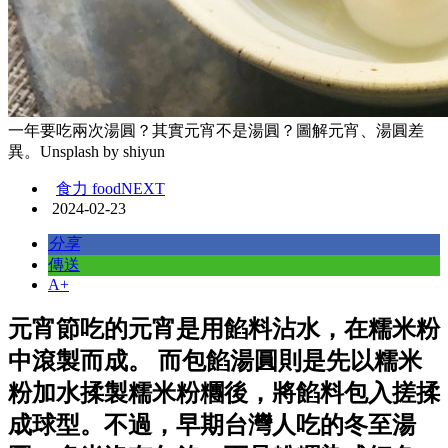
一年要吃兩次湯圓？其實元宵不是湯圓？圖解元宵、湯圓差
異。Unsplash by shiyun
食力 foodNEXT
2024-02-23
分享
傳送
A+
元宵節吃的元宵是用餡料沾水，在糯米粉
中滾製而成。 而包餡湯圓則是先以糯米
粉加水揉製糯米粉糰後，將餡料包入搓揉
成球型。不過，早期台灣人吃的冬至湯