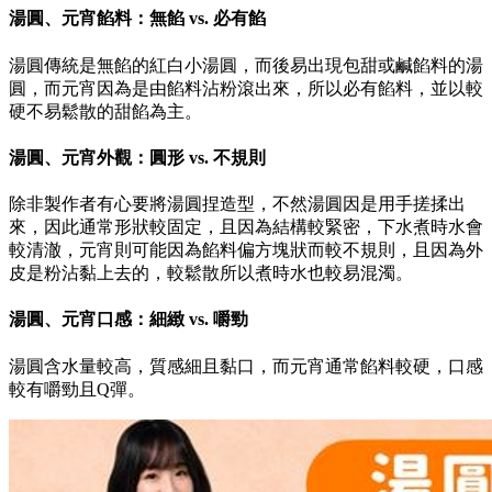
湯圓、元宵餡料：無餡 vs. 必有餡
湯圓傳統是無餡的紅白小湯圓，而後易出現包甜或鹹餡料的湯
圓，而元宵因為是由餡料沾粉滾出來，所以必有餡料，並以較
硬不易鬆散的甜餡為主。
湯圓、元宵外觀：圓形 vs. 不規則
除非製作者有心要將湯圓捏造型，不然湯圓因是用手搓揉出
來，因此通常形狀較固定，且因為結構較緊密，下水煮時水會
較清澈，元宵則可能因為餡料偏方塊狀而較不規則，且因為外
皮是粉沾黏上去的，較鬆散所以煮時水也較易混濁。
湯圓、元宵口感：細緻 vs. 嚼勁
湯圓含水量較高，質感細且黏口，而元宵通常餡料較硬，口感
較有嚼勁且Q彈。