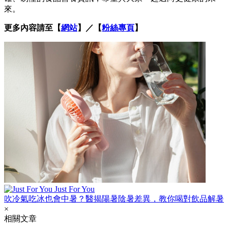
來。
更多內容請至【
網站
】／【
粉絲專頁
】
Just For You
吹冷氣吃冰也會中暑？醫揭陽暑陰暑差異，教你喝對飲品解暑
×
相關文章