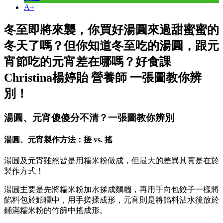
A+
冬至即將來襲，你買好湯圓來過甜蜜蜜的
冬天了嗎？但你知道冬至吃的湯圓，跟元
宵節吃的元宵差在哪嗎？好食課
Christina楊婷貽 營養師 一張圖教你辨
別！
湯圓、元宵傻傻分不清？一張圖教你辨別
湯圓、元宵製作方法：搓 vs. 搖
湯圓及元宵雖然皆是用糯米粉做成，但最大的差異其實是在於
製作方式！
湯圓主要是先將糯米粉加水揉成麵糰，再用手向包餃子一樣將
餡料包於麵糰中，用手搓揉成形，元宵則是將餡料沾水後放於
鋪滿糯米粉的竹篩中搖成形。