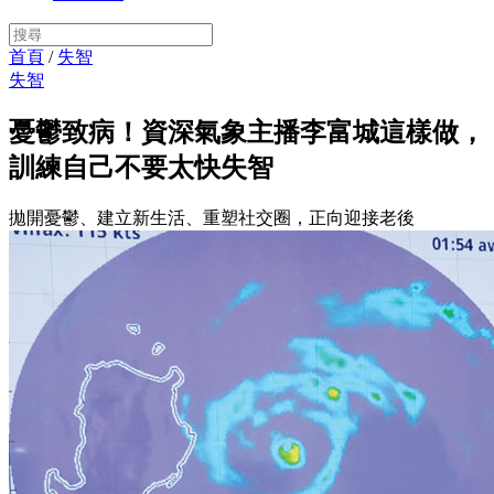
首頁
/
失智
失智
憂鬱致病！資深氣象主播李富城這樣做，
訓練自己不要太快失智
拋開憂鬱、建立新生活、重塑社交圈，正向迎接老後