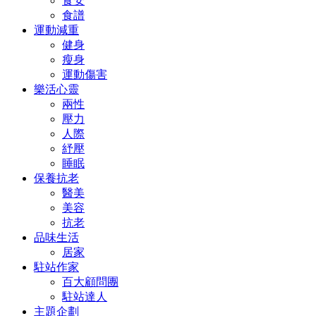
食安
食譜
運動減重
健身
瘦身
運動傷害
樂活心靈
兩性
壓力
人際
紓壓
睡眠
保養抗老
醫美
美容
抗老
品味生活
居家
駐站作家
百大顧問團
駐站達人
主題企劃