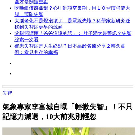
些才是關鍵重點
吃晚飯倍感孤獨？心理師談空巢期，用１０習慣強健大
腦、預防失智
大腦老化不是燈泡壞了，是電線先壞？科學家新研究疑
找到失智症更早的源頭
父親節讀懂「爸爸沒說的話」： 肚子變大是警訊？失智
線索一次看
罹患失智症是人生終點？日本高齡名醫分享２轉念實
例：看見共存的幸福
失智
氣象專家李富城自曝「輕微失智」！不只
記憶力減退，10大前兆別輕忽