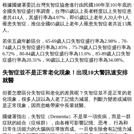
根據國健署委託台灣失智症協會進行由民國100年至101年底的
全國失智症盛行率調查，台灣65歲以上長者輕度以上失智症患
者共414人，其盛行率為4.97%，即65歲以上老年人20人中1人
罹患失智症，推估全國65歲以上老年人罹患失智症者共近13萬
人。
若依五歲年齡區分，65-69歲人口失智症盛行率為2.98%，70-
74歲人口失智症盛行率為2.85%，75-79歲人口失智症盛行率為
6.72%，80-84歲人口失智症盛行率為11.6%，85-89歲人口失智
症盛行率為20.31%，90歲以上人口失智症盛行率為34.08%。
失智症並不是正常老化現象！出現10大警訊速安排
就醫
但要怎麼區分失智症和老化的差異呢？失智症並不是正常的老
化現象，很多人誤以為人老了記憶力減退、判斷力變差或減弱
是正常現象，因而忽略帶家中長輩就醫。
國健署指出，失智症（Dementia）不是單一項疾病，而是一群
症狀的組合（症候群），由各種可影響記憶、思考 、行為和
日常生活能力的大腦病症導致而成。一旦發生除會有記憶力減