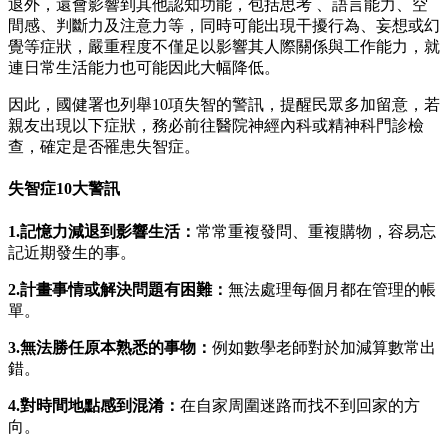
退外，還會影響到其他認知功能，包括思考 、語言能力、空
間感、判斷力及注意力等，同時可能出現干擾行為、妄想或幻
覺等症狀，嚴重程度不僅足以影響其人際關係與工作能力，就
連日常生活能力也可能因此大幅降低。
因此，國健署也列舉10項失智的警訊，提醒民眾多加留意，若
親友出現以下症狀，務必前往醫院神經內科或精神科門診檢
查，確定是否罹患失智症。
失智症10大警訊
1.記憶力減退到影響生活：
常常重複發問、重複購物，容易忘
記近期發生的事。
2.計畫事情或解決問題有困難：
無法處理每個月都在管理的帳
單。
3.無法勝任原本熟悉的事物：
例如數學老師對於加減算數常出
錯。
4.對時間地點感到混淆：
在自家周圍迷路而找不到回家的方
向。