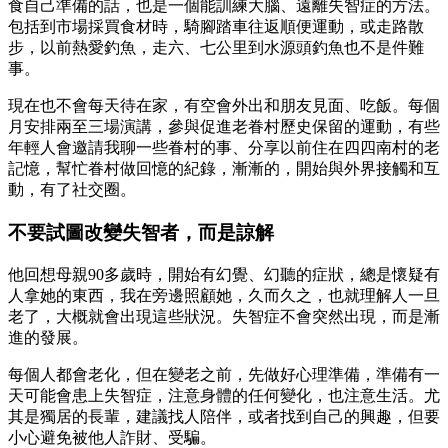
食自己準備的話，也是一個能訓練大腦、遠離失智症的方法。
包括到市場採買食材時，騎腳踏車往返順便運動，或走路散
步，以前熱愛釣魚，走六、七公里到水源頭釣魚也不是件難
事。
現在也不會每天待在家，有空會外出和朋友見面、吃飯。每個
月安排兩至三場演講，參與促進老眷村歷史保留的運動，有些
年輕人會邀請我聊一些眷村的事、分享以前住在四四南村的老
記憶，幫忙眷村做回憶的紀錄，漸漸的，開始與外界接觸和互
動，有了社交圈。
不要試圖改變失智者，而是諒解
他回想母親90多歲時，開始有幻覺、幻聽的症狀，總是懷疑有
人拿她的東西，我在旁邊照顧她，久而久之，也就理解人一旦
老了，大概就會出現這些狀況。失智症不會突然出現，而是漸
進的發展。
每個人都會老化，但在變老之前，先做好心理準備，準備有一
天可能會患上失智症，注意身體的任何變化，也注意生活。尤
其是獨居的長輩，建議找人陪伴，或者找到自己的興趣，但要
小心避免被他人詐財、受騙。