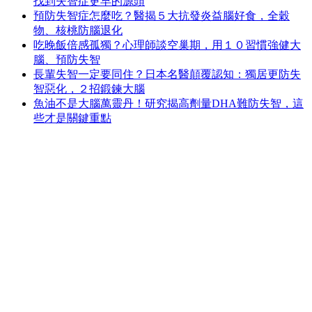
找到失智症更早的源頭
預防失智症怎麼吃？醫揭５大抗發炎益腦好食，全穀
物、核桃防腦退化
吃晚飯倍感孤獨？心理師談空巢期，用１０習慣強健大
腦、預防失智
長輩失智一定要同住？日本名醫顛覆認知：獨居更防失
智惡化，２招鍛鍊大腦
魚油不是大腦萬靈丹！研究揭高劑量DHA難防失智，這
些才是關鍵重點