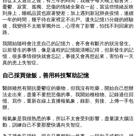
自從太太過世之後，有三年的時間，我幾乎每天晚上都會哭，
憂鬱、寂寞、孤獨、悲傷的情緒全聚在一起，當這些情緒反映
到身上，睡眠品質也跟著變差；加上遇到新冠肺炎疫情，連續
一年的時間，幾乎待在家裡足不出戶。遺失記憶15分鐘的經驗
後，我變得不太敢單獨外出，心理有了影響，怕找不到回家的
路。
我開始隨時會注意自己的記憶力，會不會有斷片的狀況發生。
以前發生的事情，像是遠程的記憶能清晰記得，但新發生的記
憶，很多事情很快就會忘記，事後又會再想起來，害怕有一天
真的患上失智症。
自己採買做飯，善用科技幫助記憶
醫師雖然有開抗憂鬱症的藥物，但我沒有吃藥，開始自己想辦
法走出來，盡量不要想悲傷的事。我開始種植物、記錄過往回
憶、寫作，重新在線上直播報氣象，錄影、剪接、上傳一手包
辦。
報氣象是我很熟悉的事，所以不太會受到影響，盡量讓大腦活
動，訓練自己不要那麼快邁向失智症。