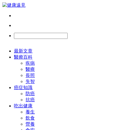
最新文章
醫療百科
疾病
醫療
長照
失智
癌症知識
防癌
抗癌
吃出健康
養生
飲食
營養