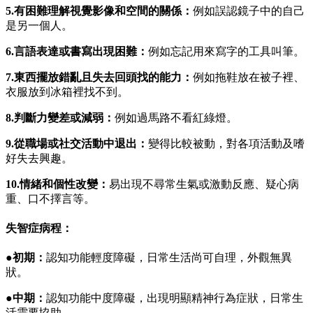
5.有困難理解視覺影像和空間的關係：
例如誤認鏡子中的自己
是另一個人。
6.言語表達或書寫出現困難：
例如忘記用來寫字的工具叫筆。
7.東西擺放錯亂且失去回頭找的能力：
例如拖鞋放在被子裡、
衣服放到冰箱裡找不到。
8.判斷力變差或減弱：
例如過馬路不看紅綠燈。
9.從職場或社交活動中退出：
變得比較被動，對各項活動及嗜
好失去興趣。
10.情緒和個性改變：
易出現不尋常生氣或激動反應、疑心病
重、口不擇言等。
失智症病程：
●初期：
認知功能輕度障礙，日常生活尚可自理，外觀無異
狀。
●中期：
認知功能中度障礙，出現明顯精神行為症狀，日常生
活需要協助。