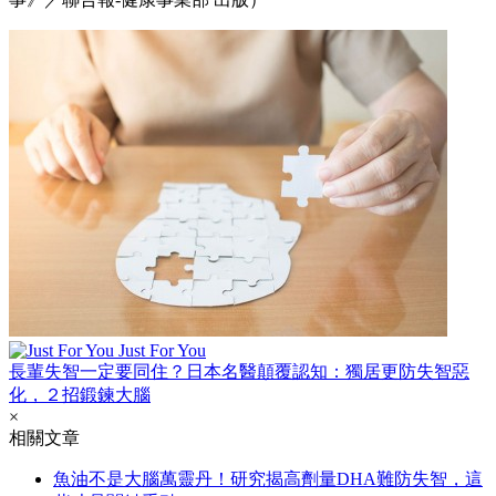
Just For You
長輩失智一定要同住？日本名醫顛覆認知：獨居更防失智惡
化，２招鍛鍊大腦
×
相關文章
魚油不是大腦萬靈丹！研究揭高劑量DHA難防失智，這