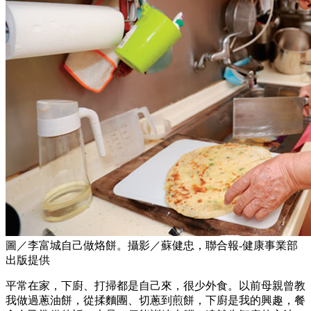
圖／李富城自己做烙餅。攝影／蘇健忠，聯合報-健康事業部
出版提供
平常在家，下廚、打掃都是自己來，很少外食。以前母親曾教
我做過蔥油餅，從揉麵團、切蔥到煎餅，下廚是我的興趣，餐