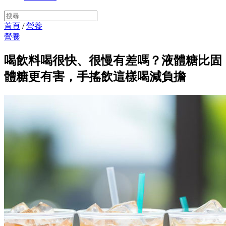
首頁
/
營養
營養
喝飲料喝很快、很慢有差嗎？液體糖比固
體糖更有害，手搖飲這樣喝減負擔