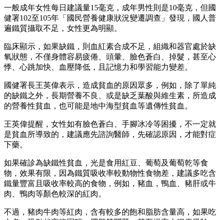
一般成年女性每日建議量15毫克，成年男性則是10毫克，但國
健署102至105年「國民營養健康狀況變遷調查」發現，國人普
遍鐵質攝取不足，女性更為明顯。
臨床顯示，如果缺鐵，則血紅素合成不足，組織和器官處於缺
氧狀態，不僅身體容易疲倦、頭暈、臉色蒼白、掉髮，甚至心
悸、心跳加快、血壓降低，且記憶力和學習能力變差。
國健署長王英偉表示，造成貧血的原因眾多，例如，除了單純
的缺鐵之外，長期營養不良、或是缺乏葉酸與維生素，所造成
的營養性貧血，也可能是地中海型貧血等遺傳性貧血。
王英偉提醒，女性如有臉色蒼白、手腳冰冷等困擾，不一定就
是貧血所導致的，建議應先諮詢醫師，先確認原因，才能對症
下藥。
如果確診為缺鐵性貧血，光是食用紅豆、葡萄及葡萄乾等食
物，效果有限，因為鐵質吸收率較動物性食物差，建議多吃含
鐵量豐富且吸收率較高的食物，例如，豬血，鴨血、豬肝或牛
肉、鴨肉等顏色較深的紅肉。
不過，豬肉牛肉等紅肉，含有較多的飽和脂肪含量高，如果吃