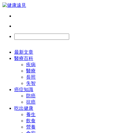
最新文章
醫療百科
疾病
醫療
長照
失智
癌症知識
防癌
抗癌
吃出健康
養生
飲食
營養