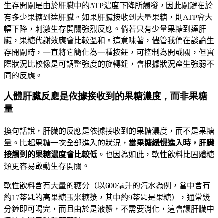
生存開關是由於肝臟中的
ATP
濃度下降所觸發，因此關鍵在於
有多少果糖到達肝臟。如果肝臟接收到大量果糖，則
ATP
會大
幅下降，刺激生存開關強烈反應。倘若只有少量果糖到達肝
臟，果糖代謝效應會比較溫和。這意味著，儘管我們在談論生
存開關時，一直將它簡化為一種按鈕，可控制為開或關，但實
際狀況比較像是可調整強度的旋轉鈕，會根據狀況產生強弱不
同的反應。
人體肝臟反應是依據接收到的果糖濃度，而非果糖
量
換句話說，肝臟的反應是依據接收到的果糖濃度，而不是果糖
量。比起果糖一次全部進入的狀況，
當果糖緩慢進入時，肝臟
接觸到的果糖濃度會比較低
。也因為如此，軟性飲料比固體糖
類更容易啟動生存開關。
軟性飲料含有大量的糖分（以
600
毫升的汽水為例，當中含有
約
17
茶匙的高果糖玉米糖漿，其中約
9
茶匙是果糖），通常幾
分鐘即可喝完，而且由於是液體，不需要消化，這會讓肝臟中