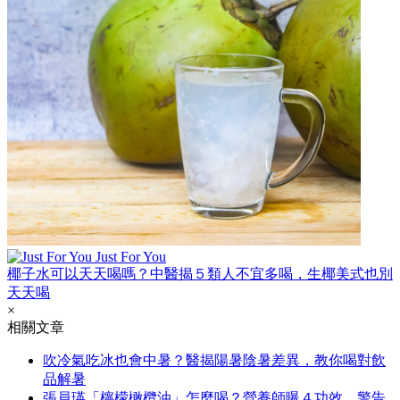
Just For You
椰子水可以天天喝嗎？中醫揭５類人不宜多喝，生椰美式也別
天天喝
×
相關文章
吹冷氣吃冰也會中暑？醫揭陽暑陰暑差異，教你喝對飲
品解暑
張員瑛「檸檬橄欖油」怎麼喝？營養師曝４功效，警告