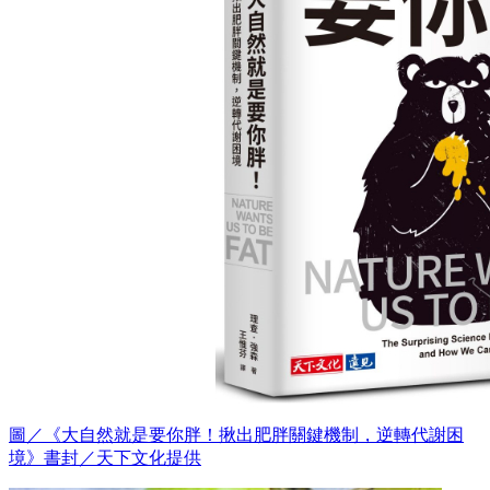
圖／《大自然就是要你胖！揪出肥胖關鍵機制，逆轉代謝困
境》書封／天下文化提供