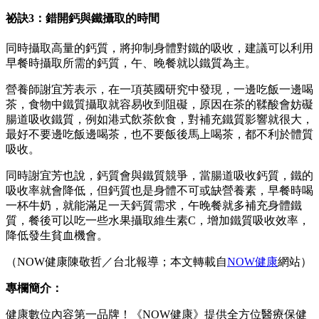
祕訣3：錯開鈣與鐵攝取的時間
同時攝取高量的鈣質，將抑制身體對鐵的吸收，建議可以利用
早餐時攝取所需的鈣質，午、晚餐就以鐵質為主。
營養師謝宜芳表示，在一項英國研究中發現，一邊吃飯一邊喝
茶，食物中鐵質攝取就容易收到阻礙，原因在茶的鞣酸會妨礙
腸道吸收鐵質，例如港式飲茶飲食，對補充鐵質影響就很大，
最好不要邊吃飯邊喝茶，也不要飯後馬上喝茶，都不利於體質
吸收。
同時謝宜芳也說，鈣質會與鐵質競爭，當腸道吸收鈣質，鐵的
吸收率就會降低，但鈣質也是身體不可或缺營養素，早餐時喝
一杯牛奶，就能滿足一天鈣質需求，午晚餐就多補充身體鐵
質，餐後可以吃一些水果攝取維生素C，增加鐵質吸收效率，
降低發生貧血機會。
（NOW健康陳敬哲／台北報導；本文轉載自
NOW健康
網站）
專欄簡介：
健康數位內容第一品牌！《NOW健康》提供全方位醫療保健