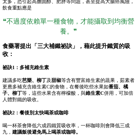
太多，恐引起高膽固醇、肥胖等問題，甚至提高大腸癌風險，
飲食重點應是
❝不過度依賴單一種食物，才能攝取到均衡營
養。❞
食藥署提出「三大補鐵祕訣」，藉此提升鐵質的吸
收：
祕訣1：多補充維生素
建議多吃
芭樂、柳丁
及
甜椒
等含有豐富維生素的蔬果，茹素者
更應多補充含維生素C的食物，在餐後吃些水果如
番茄、橘
子、柳丁
等，這些水果含有檸檬酸，與
維生素C
併用，可加倍
人體對鐵的吸收。
祕訣2：餐後別太快喝茶或咖啡
喝一杯茶會降低六成四鐵質吸收率，一杯咖啡則會降低三成
九，
建議飯後避免馬上喝茶或咖啡。