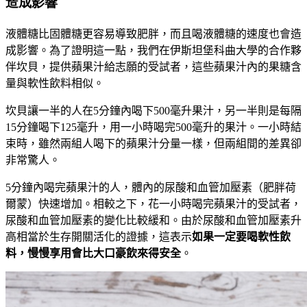
造成影響
液體糖比固體糖更容易導致肥胖，而且喝液體糖的速度也會造
成影響。為了證明這一點，我們在伊斯坦堡科曲大學的合作夥
伴坎貝，提供蘋果汁給志願的受試者，這些蘋果汁內的果糖含
量與軟性飲料相似。
坎貝讓一半的人在
5
分鐘內喝下
500
毫升果汁，另一半則是每隔
15
分鐘喝下
125
毫升，用一小時喝完
500
毫升的果汁。一小時結
束時，雖然兩組人喝下的蘋果汁分量一樣，但兩組間的差異卻
非常驚人。
5
分鐘內喝完蘋果汁的人，體內的尿酸和血管加壓素（肥胖荷
爾蒙）快速增加。相較之下，花一小時喝完蘋果汁的受試者，
尿酸和血管加壓素的變化比較緩和。由於尿酸和血管加壓素升
高相當於生存開關活化的證據，這表示
如果一定要喝軟性飲
料，慢慢享用會比大口豪飲來得安全
。