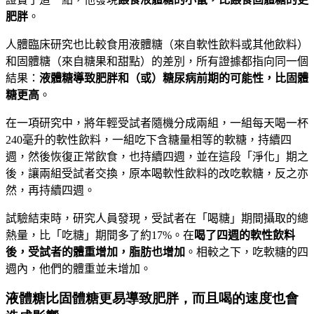
肥胖
。
人體臨床研究也比較食用液體糖（來自軟性飲料或其他飲料）
和固體糖（來自糖果和甜點）的差別，所有證據都指向同一個
結果：
液體糖導致肥胖和（或）糖尿病前期的可能性，比固體
糖更高
。
在一項研究中，將年輕受試者隨機分成兩組，一組每天喝一杯
240
毫升的軟性飲料，一組吃下含糖量相等的軟糖，持續四
週，然後恢復正常飲食，也持續四週，並在這段「淨化」期之
後，讓兩組受試者交換，原本喝軟性飲料的改吃軟糖，反之亦
然，再持續四週。
試驗結束時，研究人員發現，受試者在「喝糖」期間攝取的總
熱量，比「吃糖」期間多了約
17%
。在
喝了四週的軟性飲料
後，受試者的體重增加，脂肪也增加
。相較之下，吃軟糖的四
週內，他們的體重並未增加。
液體糖比固體糖更易導致肥胖，而且喝的速度也會