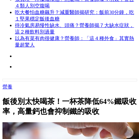
４類人別空腹喝
吃大餐怕血糖飆升？減重醫師揭研究：飯前30分鐘，吃
１堅果穩定飯後血糖
待冷氣房易慢性缺水、頭痛？營養師揭７大缺水症狀，
這２種飲料別過量
以為有菜有肉很健康？營養師：「這４種外食」其實熱
量超驚人
營養
飯後別太快喝茶！一杯茶降低64%鐵吸收
率，高量鈣也會抑制鐵的吸收