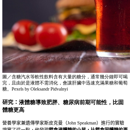
圖／含糖汽水等軟性飲料含有大量的糖分，通常幾分鐘即可喝
完，且由於是液體不需消化，會讓肝臟中迅速充滿果糖和葡萄
糖。Pexels by Oleksandr Pidvalnyi
研究：
液體糖導致肥胖、糖尿病前期可能性，比固
體糖更高
營養學家兼遺傳學家斯皮克曼（
John Speakman
）進行的實驗
證實了這一點，他發現
餵食液體糖的小鼠，比餵食固體糖的更