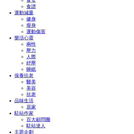
食安
食譜
運動減重
健身
瘦身
運動傷害
樂活心靈
兩性
壓力
人際
紓壓
睡眠
保養抗老
醫美
美容
抗老
品味生活
居家
駐站作家
百大顧問團
駐站達人
主題企劃