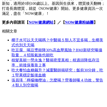
新知，適用於0到100歲以上。基因與生俱來，體質後天翻轉；
打造長壽體質，就從《NOW健康》開始。更多健康資訊一次
滿足，盡在「NOW健康」！
更多內容請至【
NOW健康網站
】／【
NOW健康粉絲團
】
相關文章
椰子水可以天天喝嗎？中醫揭５類人不宜多喝，生椰美
式也別天天喝
吃豆腐、喝豆漿能降30%高血壓風險？BMJ新研究曝攝
取量，４招脹氣族也能吃
植髮真能一勞永逸？醫揭密度真相：植過頭降低存活
率，術後保養靠２事
吃大餐怕血糖飆升？減重醫師揭研究：飯前30分鐘，吃
１堅果穩定飯後血糖
張員瑛「檸檬橄欖油」怎麼喝？營養師曝４功效，警告
４類人別空腹喝