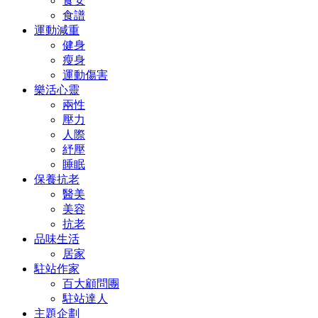
食安
食譜
運動減重
健身
瘦身
運動傷害
樂活心靈
兩性
壓力
人際
紓壓
睡眠
保養抗老
醫美
美容
抗老
品味生活
居家
駐站作家
百大顧問團
駐站達人
主題企劃