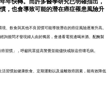
年年快轉。而許多醫學研究已明確指出，
慣，也會導致可能的潛在癌症罹患風險升
環境、飲食與其他不良習慣可能導致潛在的癌症風險逐漸升高。
，經詢後問才發現婦人由於獨居，會邊看電視邊喝米酒、配醃製
養癌習慣」，呼籲民眾提高警覺並能儘快戒除這些壞毛病。
的生活習慣如健康飲食、定期運動以及遠離致癌因素，能有效降低