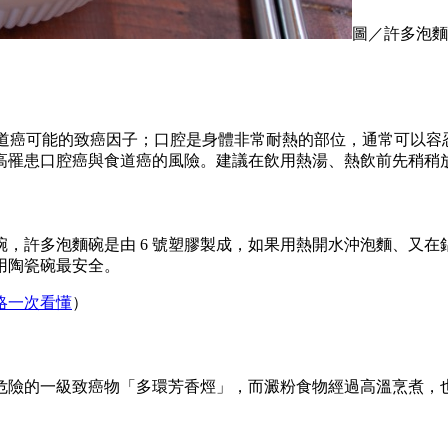
圖／許多泡麵
食道癌可能的致癌因子；口腔是身體非常耐熱的部位，通常可以容
高罹患口腔癌與食道癌的風險。建議在飲用熱湯、熱飲前先稍稍
，許多泡麵碗是由 6 號塑膠製成，如果用熱開水沖泡麵、又在鋁
用陶瓷碗最安全。
略一次看懂
）
危險的一級致癌物「多環芳香烴」，而澱粉食物經過高溫烹煮，