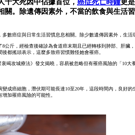
人十大死因中佔據首位，
癌症死亡時鐘
更是
相關。除遺傳因素外，不當的飲食與生活習
，多數癌症與日常生活習慣息息相關。除少數遺傳因素外，生活
了8公斤，經檢查後確診為食道癌末期且已經轉移到肺部、肝臟
聞後都搖頭表示，這麼多致癌習慣難怪她會罹癌。
腎衰竭攻城療法》發文揭曉，容易被忽略但有罹癌風險的「10大
變成癌細胞，潛伏期可能長達10至20年，這段時間內，良好
有增加罹癌風險的可能性。