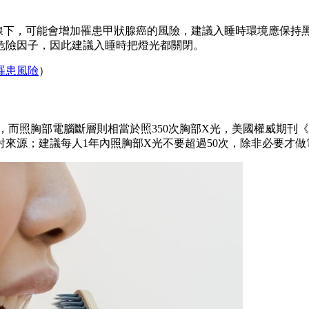
在光線下，可能會增加罹患甲狀腺癌的風險，建議入睡時環境應保
危險因子，因此建議入睡時把燈光都關閉。
罹患風險
）
而照胸部電腦斷層則相當於照350次胸部X光，美國權威期刊《循環（
來源；建議每人1年內照胸部X光不要超過50次，除非必要才做