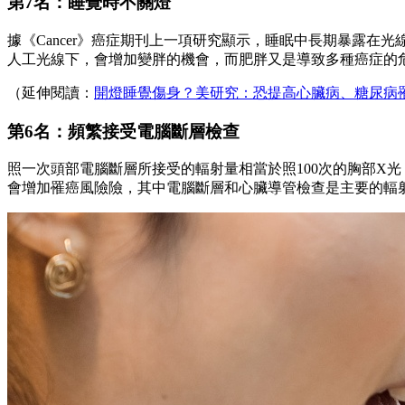
第7名：睡覺時不關燈
據《Cancer》癌症期刊上一項研究顯示，睡眠中長期暴露
人工光線下，會增加變胖的機會，而肥胖又是導致多種癌症的
（延伸閱讀：
開燈睡覺傷身？美研究：恐提高心臟病、糖尿病
第6名：頻繁接受電腦斷層檢查
照一次頭部電腦斷層所接受的輻射量相當於照100次的胸部X光，
會增加罹癌風險險，其中電腦斷層和心臟導管檢查是主要的輻射