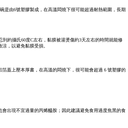
碗是由6號塑膠製成，在高溫悶燒下很可能超過耐熱範圍，長期
忍到約攝氏60度C左右，黏膜被湯燙傷約3天左右的時間就能修
放涼，以避免黏膜受損。
箔蓋上壓本厚書，在高溫的悶燒下，很可能會超過 6 號塑膠的
也會出現不宜過量的丙烯醯胺；因此建議避免食用過度焦黑的食