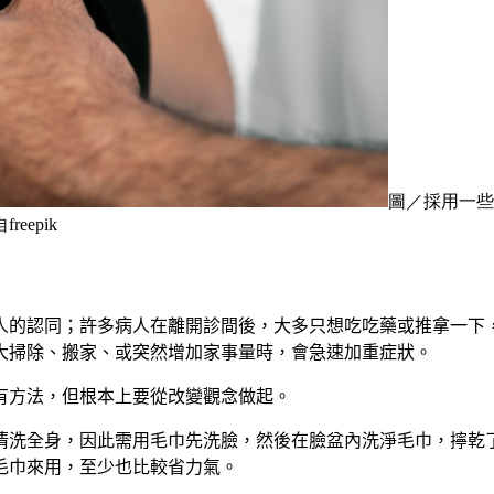
圖／採用一些
epik
人的認同；許多病人在離開診間後
，
大多只想吃吃藥或推拿一下
大掃除、搬家、或突然增加家事量時，會急速加重症狀。
有方法，但根本上要從改變觀念做起。
清洗全身，因此需用毛巾先洗臉，然後在臉盆內洗淨毛巾，擰乾
毛巾來用，至少也比較省力氣。