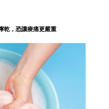
擰乾，恐讓痠痛更嚴重