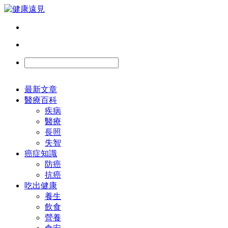
最新文章
醫療百科
疾病
醫療
長照
失智
癌症知識
防癌
抗癌
吃出健康
養生
飲食
營養