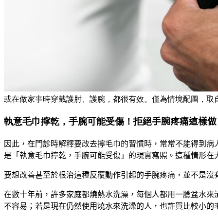
或在做家事時穿戴護肘、護腕，都很有效。僅為情境配圖，取自fre
執意毛巾擰乾，手腕可能受傷！拒絕
手腕疼痛這樣做
因此，在門診時解釋要改去擰毛巾的習慣時，常常不能得到病
是「執意毛巾擰乾，手腕可能受傷」的現實寫照。這種情形在
要想改善甚至於根治這種反覆動作引起的手腕疼痛，並不是沒
在數十年前，許多家庭都燒熱水洗澡，每個人都用一臉盆水來
不容易；若是現在仍然使用燒水來洗澡的人，也許買比較小的