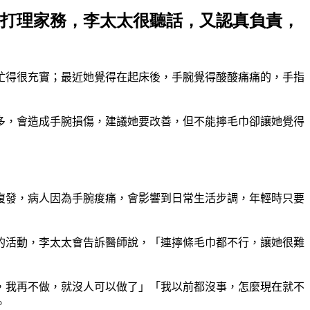
責打理家務，李太太很聽話，又認真負責，
忙得很充實
；
最近她覺得在起床後
，
手腕覺得酸酸痛痛的，手指
多
，
會造成手腕損傷
，
建議她要改善
，
但不能擰毛巾卻讓她覺得
復發
，
病人因為手腕痠痛
，
會影響到日常生活步調
，
年輕時只要
的活動，李太太會告訴醫師說
，「
連擰條毛巾都不行
，
讓她很難
，我再不做，就沒人可以做了」「我以前都沒事，怎麼現在就不
。