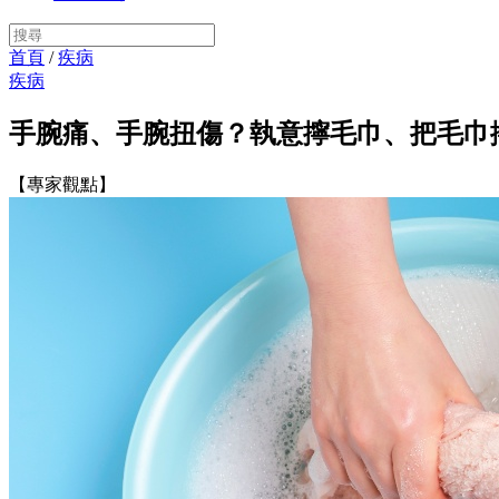
首頁
/
疾病
疾病
手腕痛、手腕扭傷？執意擰毛巾、把毛巾
【專家觀點】