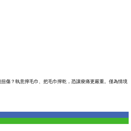
腕扭傷？執意擰毛巾、把毛巾擰乾，恐讓痠痛更嚴重。僅為情境