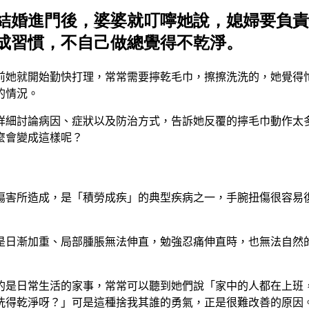
，結婚進門後，婆婆就叮嚀她說，媳婦要負
成習慣，不自己做總覺得不乾淨。
前她就開始勤快打理，常常需要擰乾毛巾
，
擦擦洗洗的
，
她覺得
的情況。
詳細討論病因、症狀以及防治方式，告訴她反覆的擰毛巾動作太
麼會變成這樣呢？
傷害所造成
，
是「積勞成疾
」
的典型疾病之一
，
手腕扭傷很容易
是日漸加重、局部腫脹無法伸直，勉強忍痛伸直時，也無法自然
的是日常生活的家事，常常可以聽到她們說「家中的人都在上班
洗得乾淨呀？」可是這種捨我其誰的勇氣，正是很難改善的原因