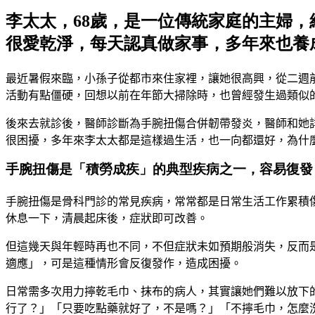
李太太，68歲，是一位傳統家庭的主婦
很愛乾淨，每天認真做家事，多年來也養
最近暑假來臨，小孫子從都市來住家裡
，
讓她很高興，從二週
活動有點僵硬
，
回想以前在年節大掃除時，也曾經發生過類似
後來去就診後，醫師診斷為手腕扭傷合併韌帶發炎，醫師和她
很困擾，多年來李太太都是這樣過生活
，
也一向都還好，為什
手腕扭傷是「積勞成疾」的典型疾病之一，容易復發
手腕扭傷是骨科門診的常見疾病，常常都是日常生活工作累積
休息一下
，
清晨起床後
，
症狀即可改善。
但這幾天與年輕時再也不同
，
不但症狀未如預期般消失
，
反而
適應
」，
可是這種情形會反復發作，造成困擾。
日常需多次用力擰乾毛巾、抹布的病人，其實讓她們難以放下
行了？」「只要吃點藥就好了，不是嗎？」「不擰毛巾，怎麼