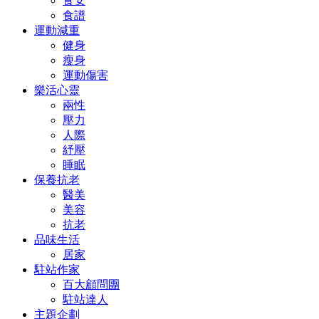
食安
食譜
運動減重
健身
瘦身
運動傷害
樂活心靈
兩性
壓力
人際
紓壓
睡眠
保養抗老
醫美
美容
抗老
品味生活
居家
駐站作家
百大顧問團
駐站達人
主題企劃