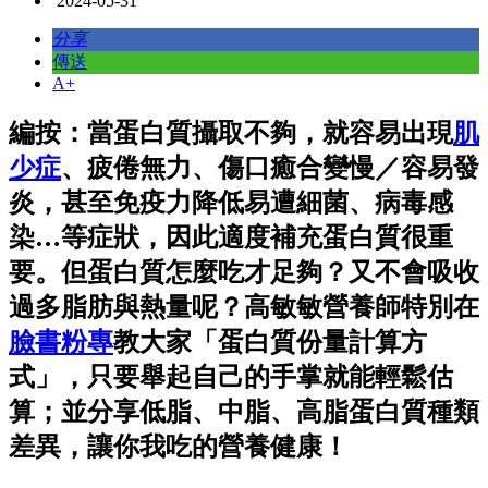
2024-05-31
分享
傳送
A+
編按：當蛋白質攝取不夠，就容易出現
肌
少症
、疲倦無力、傷口癒合變慢／容易發
炎，甚至免疫力降低易遭細菌、病毒感
染…等症狀，因此適度補充蛋白質很重
要。但蛋白質怎麼吃才足夠？又不會吸收
過多脂肪與熱量呢？高敏敏營養師特別在
臉書粉專
教大家「蛋白質份量計算方
式」，只要舉起自己的手掌就能輕鬆估
算；並分享低脂、中脂、高脂蛋白質種類
差異，讓你我吃的營養健康！