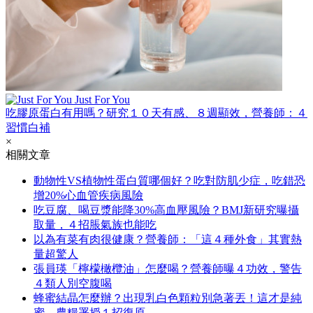
Just For You
吃膠原蛋白有用嗎？研究１０天有感、８週顯效，營養師：４
習慣白補
×
相關文章
動物性VS植物性蛋白質哪個好？吃對防肌少症，吃錯恐
增20%心血管疾病風險
吃豆腐、喝豆漿能降30%高血壓風險？BMJ新研究曝攝
取量，４招脹氣族也能吃
以為有菜有肉很健康？營養師：「這４種外食」其實熱
量超驚人
張員瑛「檸檬橄欖油」怎麼喝？營養師曝４功效，警告
４類人別空腹喝
蜂蜜結晶怎麼辦？出現乳白色顆粒別急著丟！這才是純
蜜，農糧署授１招復原