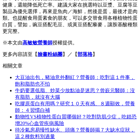
健康，還能降低死亡率。建議大家在挑選時以豆漿、豆腐等豆
製品為優先選擇，再來是魚肉／海鮮，然後是蛋，最後才是肉
類。也提醒食用蛋素食的朋友，可以多交替食用各種植物性蛋
白質，譬如，豌豆搭配毛豆、或黃豆搭配藜麥，讓胺基酸種類
更完整。
※本文由
高敏敏營養師
授權提供。
更多內容請至【
臉書粉絲團
】／【
部落格
】
相關文章
大豆油出包，豬油意外翻紅？營養師：吃對這１件事，
飽和脂肪也不怕
牛奶要選低脂、炒菜少放點油是迷思？曾嶔元醫師：沒
有脂肪，就沒有大腦
吃膠原蛋白有用嗎？研究１０天有感、８週顯效，營養
師：４習慣白補
動物性VS植物性蛋白質哪個好？吃對防肌少症，吃錯恐
增20%心血管疾病風險
待冷氣房易慢性缺水、頭痛？營養師揭７大缺水症狀，
這２種飲料別過量