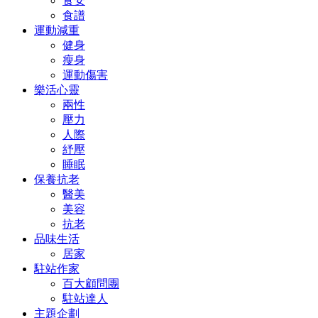
食安
食譜
運動減重
健身
瘦身
運動傷害
樂活心靈
兩性
壓力
人際
紓壓
睡眠
保養抗老
醫美
美容
抗老
品味生活
居家
駐站作家
百大顧問團
駐站達人
主題企劃