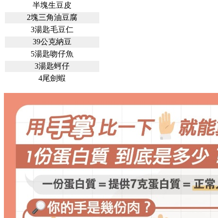
半塊生豆皮
2塊三角油豆腐
3湯匙毛豆仁
39公克納豆
5湯匙吻仔魚
3湯匙蚵仔
4尾劍蝦