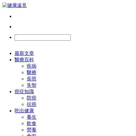
最新文章
醫療百科
疾病
醫療
長照
失智
癌症知識
防癌
抗癌
吃出健康
養生
飲食
營養