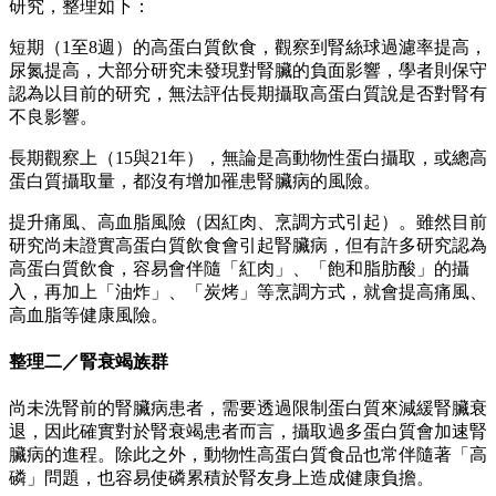
研究，整理如下：
短期（1至8週）的高蛋白質飲食，觀察到腎絲球過濾率提高，
尿氮提高，大部分研究未發現對腎臟的負面影響，學者則保守
認為以目前的研究，無法評估長期攝取高蛋白質說是否對腎有
不良影響。
長期觀察上（15與21年），無論是高動物性蛋白攝取，或總高
蛋白質攝取量，都沒有增加罹患腎臟病的風險。
提升痛風、高血脂風險（因紅肉、烹調方式引起）。雖然目前
研究尚未證實高蛋白質飲食會引起腎臟病，但有許多研究認為
高蛋白質飲食，容易會伴隨「紅肉」、「飽和脂肪酸」的攝
入，再加上「油炸」、「炭烤」等烹調方式，就會提高痛風、
高血脂等健康風險。
整理二／腎衰竭族群
尚未洗腎前的腎臟病患者，需要透過限制蛋白質來減緩腎臟衰
退，因此確實對於腎衰竭患者而言，攝取過多蛋白質會加速腎
臟病的進程。除此之外，動物性高蛋白質食品也常伴隨著「高
磷」問題，也容易使磷累積於腎友身上造成健康負擔。