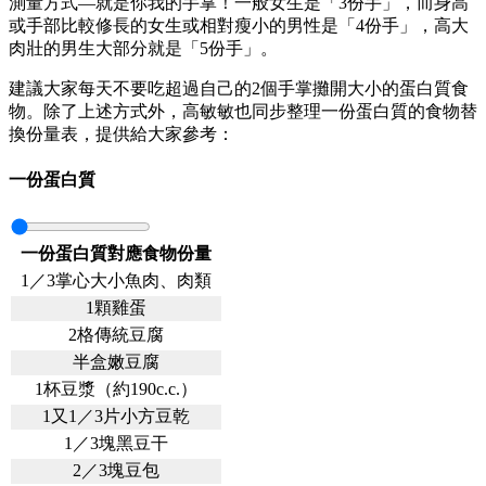
測量方式—就是你我的手掌！一般女生是「3份手」，而身高
或手部比較修長的女生或相對瘦小的男性是「4份手」，高大
肉壯的男生大部分就是「5份手」。
建議大家每天不要吃超過自己的2個手掌攤開大小的蛋白質食
物。除了上述方式外，高敏敏也同步整理一份蛋白質的食物替
換份量表，提供給大家參考：
一份蛋白質
一份蛋白質對應食物份量
1／3掌心大小魚肉、肉類
1顆雞蛋
2格傳統豆腐
半盒嫩豆腐
1杯豆漿（約190c.c.）
1又1／3片小方豆乾
1／3塊黑豆干
2／3塊豆包