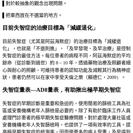
▌對於較抽象的觀念出現問題。
▌把東西放在不適當的地方。
目前失智症的治療目標為「減緩退化」
目前失智症（尤其是阿茲海默症）的治療目標為「
減緩退
化
」，也就是「不退則進」，「及早發現、及早治療」是控制
失智症的最佳方法。每位患者的病程不同，阿茲海默症的
平均
餘命
（從診斷到過世）約
8－
10
年，透過藥物治療及照顧者細
心與耐心的照顧，可維持患者的認知功能及減輕其行為精神症
狀，患者仍然可以在家中享受天倫之樂（賴德仁，
2009）
。
失智症量表—AD­8量表，有助揪出極早期失智症
失智症的早期診斷是重要和急迫的，使用簡易的篩檢工具為社
區或安養機構老年人篩檢是必要的。除了有助於臨床工作人員
處理門診患者的極早期失智症醫療問題，對於處理大量社區或
安養機構老年人失智篩檢時，也提供了一項有效率的工具。提
高極早期失智症的檢測率，因而使更多的病人受惠，及早得到