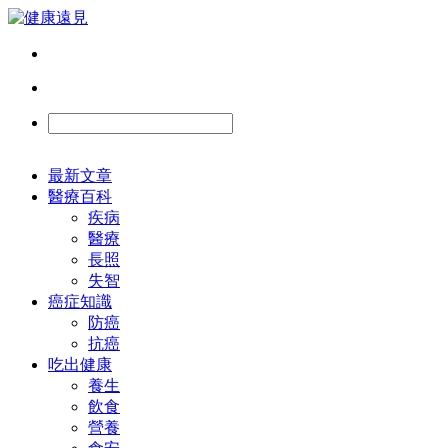
最新文章
醫療百科
疾病
醫療
長照
失智
癌症知識
防癌
抗癌
吃出健康
養生
飲食
營養