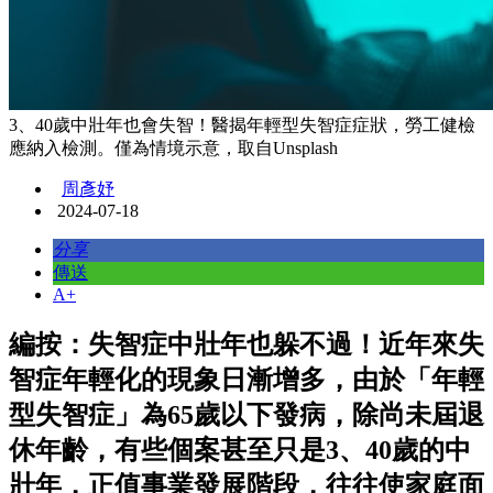
3、40歲中壯年也會失智！醫揭年輕型失智症症狀，勞工健檢
應納入檢測。僅為情境示意，取自Unsplash
周彥妤
2024-07-18
分享
傳送
A+
編按：失智症中壯年也躲不過！近年來失
智症年輕化的現象日漸增多，由於「年輕
型失智症」為65歲以下發病，除尚未屆退
休年齡，有些個案甚至只是3、40歲的中
壯年，正值事業發展階段，往往使家庭面