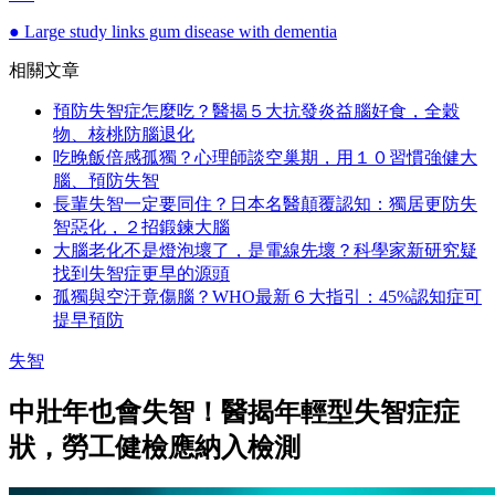
● Large study links gum disease with dementia
相關文章
預防失智症怎麼吃？醫揭５大抗發炎益腦好食，全穀
物、核桃防腦退化
吃晚飯倍感孤獨？心理師談空巢期，用１０習慣強健大
腦、預防失智
長輩失智一定要同住？日本名醫顛覆認知：獨居更防失
智惡化，２招鍛鍊大腦
大腦老化不是燈泡壞了，是電線先壞？科學家新研究疑
找到失智症更早的源頭
孤獨與空汙竟傷腦？WHO最新６大指引：45%認知症可
提早預防
失智
中壯年也會失智！醫揭年輕型失智症症
狀，勞工健檢應納入檢測