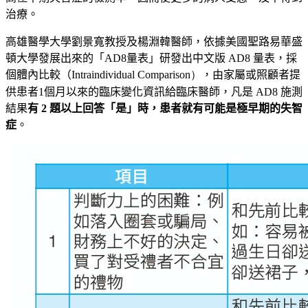
治療。
高雄醫學大學劉景寬教授及楊淵韓醫師，依據美國聖路易華盛
頓大學發展出來的「
AD
8
量表」研發出中文版
AD
8
量表，採
個體內比較（
Intra
individual Comparison）
，
由家屬或照顧者提
供患者
1
個月以來的臨床變化資訊給臨床醫師
，凡是
AD
8
施測
結果
有
2
題以上回答「是」時，患者就有可能是極早期的失智
症
。