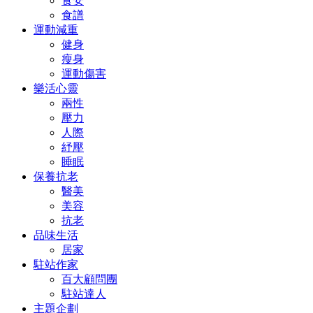
食安
食譜
運動減重
健身
瘦身
運動傷害
樂活心靈
兩性
壓力
人際
紓壓
睡眠
保養抗老
醫美
美容
抗老
品味生活
居家
駐站作家
百大顧問團
駐站達人
主題企劃