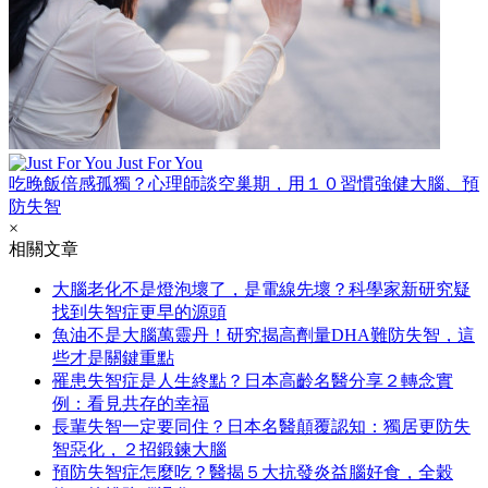
Just For You
吃晚飯倍感孤獨？心理師談空巢期，用１０習慣強健大腦、預
防失智
×
相關文章
大腦老化不是燈泡壞了，是電線先壞？科學家新研究疑
找到失智症更早的源頭
魚油不是大腦萬靈丹！研究揭高劑量DHA難防失智，這
些才是關鍵重點
罹患失智症是人生終點？日本高齡名醫分享２轉念實
例：看見共存的幸福
長輩失智一定要同住？日本名醫顛覆認知：獨居更防失
智惡化，２招鍛鍊大腦
預防失智症怎麼吃？醫揭５大抗發炎益腦好食，全穀