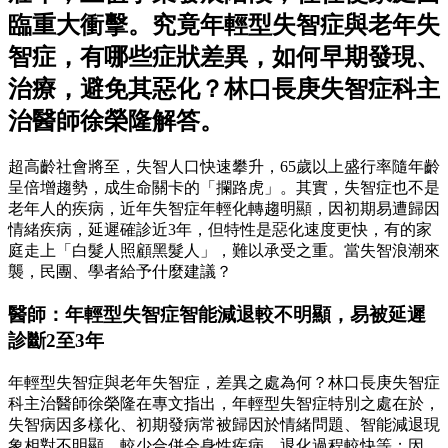
臨重大衝擊。究竟年輕型失智症與老年失
智症，有哪些症狀差異，如何早期發現、
治療，避免其惡化？林口長庚失智症科主
治醫師徐榮隆解答。
超高齡社會將至，失智人口快速攀升，65歲以上盛行率隨年齡
呈倍增趨勢，成生命關卡的「攔路虎」。其實，失智症也不是
老年人的疾病，近年失智症年輕化轉趨明顯，因初期易遭歸因
情緒疾病，延遲確診近3年，但特性是惡化速度更快，有的家
庭走上「白髮人照顧黑髮人」，難以承受之重。當失智浪潮來
襲，民團、學者給予什麼建議？
醫師：年輕型失智症智能減退較不明顯，易被延遲
診斷2至3年
年輕型失智症與老年失智症，差異之處為何？林口長庚失智症
科主治醫師徐榮隆在專文指出，年輕型失智症特別之處在於，
失智病因多樣化、初期發病常被歸因於情緒問題、智能減退現
象相對不明顯、較少合併全身性疾病、退化過程較快等；因