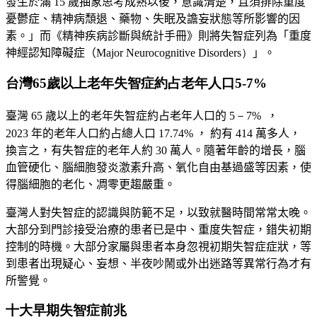
發生於滿
15
歲抽象思考成熟以後，意識清楚，且須排除重度
憂鬱症、精神病頹退、藥物、失眠及譫妄狀態等所影響的因
素。」而《精神疾病診斷與統計手冊》則將失智症列為「
重度
神經認知障礙症（
Major Neurocognitive Disorders）
」。
台灣65歲以上老年失智症約占老年人口5-7%
臺灣
65
歲以上的老年失智症約占老年人口的
5－
7%
，
2023
年的老年人口約占總人口
17.74%
， 約有
414
萬多人，
換言之，有失智症的老年人約
30
萬人。隨著年齡的增長，腦
血管硬化、腦細胞發炎激素升高、氧化自由基過盛等因素，使
得腦細胞的老化、凋零更趨嚴重。
臺灣人對失智症的認識與防範不足，以致就醫時間常常太晚。
大部分到門診接受治療的患者已是中、重度失智症，錯失初期
控制的時機。大部分家屬與患者本身忽視初期失智症症狀，等
到患者出現疑心、妄想、半夜吵鬧或外出迷路等異常行為才有
所警覺。
十大早期失智症前兆