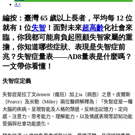
A+
編按：臺灣 65 歲以上長者，平均每 12 位
就有 1 位
失智
！面對未來
超高齡
化社會來
臨，你我都可能肩負起照顧失智家屬的重
擔，你知道哪些症狀、表現是失智症前
兆？失智症量表——AD­8量表是什麼嗎？
一文帶你看懂！
失智症定義
失智症是拉丁文
dement
（瘋狂）加上
ia
（病態）之意。皮爾斯
（
Pearce）
及米勒（
Miller）
兩位醫師解釋為：「失智症是一種
大腦的疾病，呈現智能及人格的頹退，反映出記憶力、定向
感、注意力、思考能力、理解能力，以及情感表現等認知功能
受損與社會功能退化。