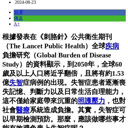
2024-08-23
分享
傳送
A+
根據發表在《刺胳針》公共衛生期刊
（The Lancet Public Health）全球
疾病
負擔研究（Global Burden of Disease
Study）的資料顯示，到2050年，全球60
歲及以上人口將近乎翻倍，且將有約1.53
億
失智
症病例的出現。失智症患者逐漸喪
失記憶、判斷力以及日常生活自理能力，
這不僅給家庭帶來沉重的
照護
壓力
，也對
社會
醫療
系統造成負擔。其實，失智症可
以早期檢測預防。那麼，應該做哪些事才