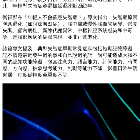
此，年輕型失智症容易被延遲診斷2至3年。
衛福部在「年輕人不會罹患失智症？」專文指出，失智症原因
包含退化（如阿茲海默症）、腦中風或慢性腦血管病變、營養
失調、顱內病灶、新陳代謝異常、中樞神經系統感染和中毒
等，是腦部疾病的症狀表現，並非正常老化。
該篇專文提及，典型失智症早期常見症狀包括短期記憶障礙，
記不清楚最近發生過的事和自己說過的話，尚可能造成大腦不
同的認知功能障礙，包含注意力、語言能力、計算能力、時間
感、方向感、抽象思考能力、判斷等能力下降，影響日常生活
起居，程度從輕度至重度不等。