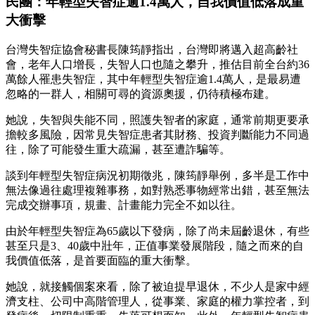
民團：年輕型失智症逾1.4萬人，自我價值低落成重
大衝擊
台灣失智症協會秘書長陳筠靜指出，台灣即將邁入超高齡社
會，老年人口增長，失智人口也隨之攀升，推估目前全台約36
萬餘人罹患失智症，其中年輕型失智症逾1.4萬人，是最易遭
忽略的一群人，相關可尋的資源奧援，仍待積極布建。
她說，失智與失能不同，照護失智者的家庭，通常前期更要承
擔較多風險，因常見失智症患者其財務、投資判斷能力不同過
往，除了可能發生重大疏漏，甚至遭詐騙等。
談到年輕型失智症病況初期徵兆，陳筠靜舉例，多半是工作中
無法像過往處理複雜事務，如對熟悉事物經常出錯，甚至無法
完成交辦事項，規畫、計畫能力完全不如以往。
由於年輕型失智症為65歲以下發病，除了尚未屆齡退休，有些
甚至只是3、40歲中壯年，正值事業發展階段，隨之而來的自
我價值低落，是首要面臨的重大衝擊。
她說，就接觸個案來看，除了被迫提早退休，不少人是家中經
濟支柱、公司中高階管理人，從事業、家庭的權力掌控者，到