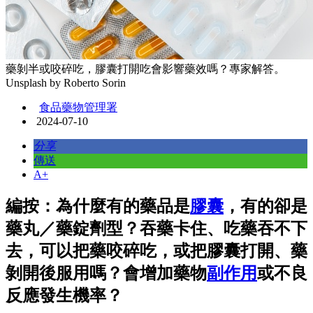
藥剝半或咬碎吃，膠囊打開吃會影響藥效嗎？專家解答。
Unsplash by Roberto Sorin
食品藥物管理署
2024-07-10
分享
傳送
A+
編按：為什麼有的藥品是
膠囊
，有的卻是
藥丸／藥錠劑型？吞藥卡住、吃藥吞不下
去，可以把藥咬碎吃，或把膠囊打開、藥
剝開後服用嗎？會增加藥物
副作用
或不良
反應發生機率？