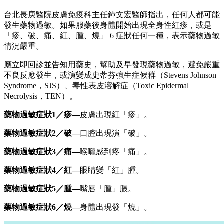
台北長庚醫院皮膚免疫科主任鐘文宏醫師指出，任何人都可能
發生藥物過敏。如果服藥後身體開始出現全身性紅疹，或是
「疹、破、痛、紅、腫、燒」 6 症狀任何一種，表示藥物過敏
情況嚴重。
應立即回診並告知用藥史，幫助及早發現藥物過敏，避免嚴重
不良反應發生，或演變成史蒂芬強生症候群（Stevens Johnson
Syndrome，SJS）、毒性表皮溶解症（Toxic Epidermal
Necrolysis，TEN）。
藥物過敏症狀1
／疹—
皮膚出現紅「疹」。
藥物過敏症狀2
／破—
口腔出現潰「破」。
藥物過敏症狀3
／痛—
喉嚨感到疼「痛」。
藥物過敏症狀4
／紅—
眼睛變「紅」腫。
藥物過敏症狀5
／腫—
嘴唇「腫」脹。
藥物過敏症狀6
／燒—
身體出現發「燒」。