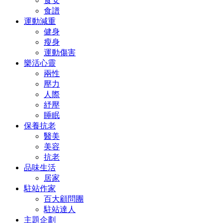
食安
食譜
運動減重
健身
瘦身
運動傷害
樂活心靈
兩性
壓力
人際
紓壓
睡眠
保養抗老
醫美
美容
抗老
品味生活
居家
駐站作家
百大顧問團
駐站達人
主題企劃