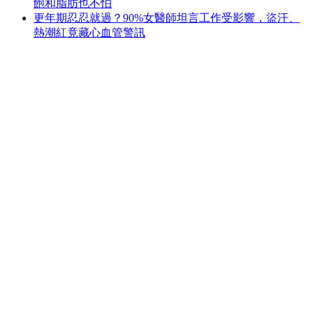
飽和脂肪也不怕
更年期忍忍就過？90%女醫師坦言工作受影響，盜汗、
熱潮紅竟藏心血管警訊