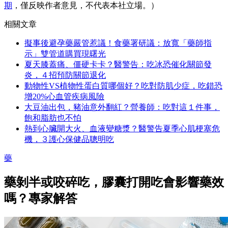
期
，僅反映作者意見，不代表本社立場。）
相關文章
擬事後避孕藥嚴管惹議！食藥署研議：放寬「藥師指
示」雙管道購買現曙光
夏天膝蓋痛、僵硬卡卡？醫警告：吃冰恐催化關節發
炎，４招預防關節退化
動物性VS植物性蛋白質哪個好？吃對防肌少症，吃錯恐
增20%心血管疾病風險
大豆油出包，豬油意外翻紅？營養師：吃對這１件事，
飽和脂肪也不怕
熱到心臟開大火、血液變糖漿？醫警告夏季心肌梗塞危
機，３護心保健品聰明吃
藥
藥剝半或咬碎吃，膠囊打開吃會影響藥效
嗎？專家解答