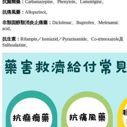
抗癲癇藥：
Carbamazepine、Phenytoin、Lamotrigine。
抗痛風藥：
Allopurinol。
非類固醇類消炎止痛藥：
Diclofenac、Ibuprofen、Mefenamic
acid。
抗生素：
Rifampin／Isoniazid／Pyrazinamide、Co-trimoxazole及
Sulfasalazine。