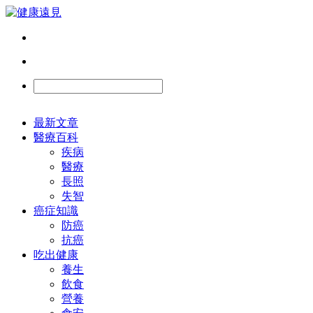
最新文章
醫療百科
疾病
醫療
長照
失智
癌症知識
防癌
抗癌
吃出健康
養生
飲食
營養