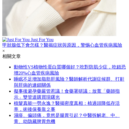
Just For You
甲狀腺低下會怎樣？醫揭症狀與原因，警惕心血管疾病風險
×
相關文章
動物性VS植物性蛋白質哪個好？吃對防肌少症，吃錯恐
增20%心血管疾病風險
睡眠不足增加脂肪肝風險？醫師解析代謝症候群、打鼾
與肝病的連鎖關係
擬事後避孕藥嚴管惹議！食藥署研議：放寬「藥師指
示」雙管道購買現曙光
植髮真能一勞永逸？醫揭密度真相：植過頭降低存活
率，術後保養靠２事
濕疹、偏頭痛，竟然是腸胃引起？中醫拆解老、中、
青、幼隐藏脾胃危機