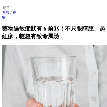
首頁
/
藥
藥
藥物過敏症狀有 6 前兆！不只眼睛腫、起
紅疹，輕忽有致命風險