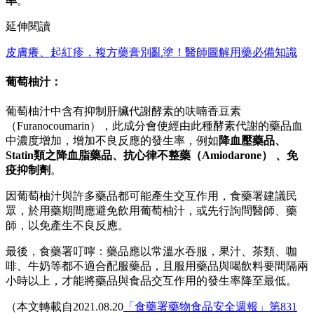
率
。
延伸閱讀
皮膚癢、起紅疹，複方藥膏別亂塗！醫師圖解用藥必備知識
葡萄柚汁：
葡萄柚汁中含有抑制肝臟代謝酵素的呋喃香豆素
（Furanocoumarin），此成分會使經由此種酵素代謝的藥品血
中濃度增加，增加不良反應的發生率，例如
降血壓藥品、
Statin類之降血脂藥品、抗心律不整藥（Amiodarone） 、免
疫抑制劑
。
因葡萄柚汁與許多藥品都可能產生交互作用，食藥署建議民
眾，於用藥期間應避免飲用葡萄柚汁，或先行詢問醫師、藥
師，以免產生不良反應。
最後，食藥署叮嚀：藥品應以常溫水吞服，果汁、茶類、咖
啡、牛奶等都不適合配服藥品，且服用藥品與喝飲料要間隔兩
小時以上，才能將藥品與食品交互作用的發生率降至最低。
（本文轉載自2021.08.20
「食藥署藥物食品安全週報」第831