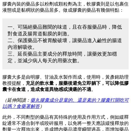
膠囊內裝的藥品多以粉劑或顆粒劑為主，軟膠囊則是以包裹住
液態或是黏稠狀的藥品居多。做成膠囊的藥品有幾個特點：
一、可隔絕藥品難聞的味道，且在吞服藥品時，降低
對食道及腸胃道黏膜的刺激。
二、保護藥品不被胃酸破壞，讓藥品進入鹼性的腸道
內溶解吸收。
三、延長藥品主要成分的釋放時間，讓藥效更加穩
定，並減少病人每天的用藥次數。
膠囊大多是由明膠、甘油及水製作而成，使用時，黃彥銘助理
教授提醒，
充足的飲水量，服藥後避免立即躺下，可以降低膠
囊卡在食道，造成食道異物感或潰瘍的不適
。
（延伸閱讀：
藥丸膠囊成分是葷的、還是素的？膠囊打開吃可
以嗎？食藥署解答
）
此外，不同劑型的藥品有其特殊的使用及作用方式，例如緩釋
錠通常不適合剝半或咬碎服用，以免將一整天應該緩慢釋放的
劑量一次釋放出來，造成體內藥品濃度瞬間過高，而增加藥品