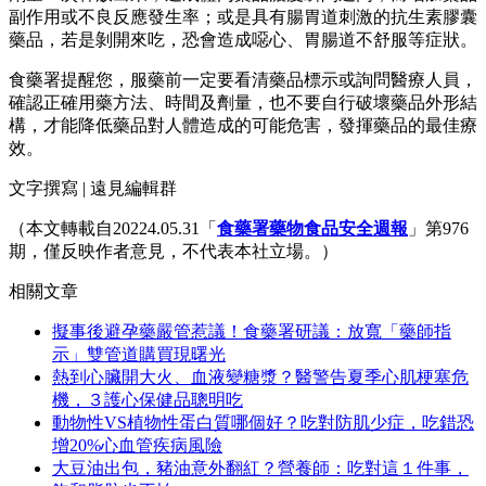
副作用或不良反應發生率；或是具有腸胃道刺激的抗生素膠囊
藥品，若是剝開來吃，恐會造成噁心、胃腸道不舒服等症狀。
食藥署提醒您，服藥前一定要看清藥品標示或詢問醫療人員，
確認正確用藥方法、時間及劑量，也不要自行破壞藥品外形結
構，才能降低藥品對人體造成的可能危害，發揮藥品的最佳療
效。
文字撰寫 | 遠見編輯群
（本文轉載自20224.05.31「
食藥署藥物食品安全週報
」第976
期，僅反映作者意見，不代表本社立場。）
相關文章
擬事後避孕藥嚴管惹議！食藥署研議：放寬「藥師指
示」雙管道購買現曙光
熱到心臟開大火、血液變糖漿？醫警告夏季心肌梗塞危
機，３護心保健品聰明吃
動物性VS植物性蛋白質哪個好？吃對防肌少症，吃錯恐
增20%心血管疾病風險
大豆油出包，豬油意外翻紅？營養師：吃對這１件事，