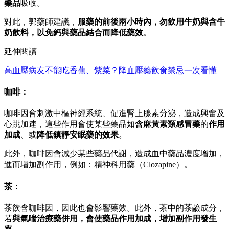
藥品
吸收。
對此，郭藥師建議，
服藥的前後兩小時內，勿飲用牛奶與含牛
奶飲料，以免鈣與藥品結合而降低藥效
。
延伸閱讀
高血壓病友不能吃香蕉、紫菜？降血壓藥飲食禁忌一次看懂
咖啡：
咖啡因會刺激中樞神經系統、促進腎上腺素分泌，造成興奮及
心跳加速，這些作用會使某些藥品如
含麻黃素類感冒藥
的
作用
加成
、或
降低鎮靜安眠藥的效果
。
此外，咖啡因會減少某些藥品代謝，造成血中藥品濃度增加，
進而增加副作用，例如：精神科用藥（Clozapine）。
茶：
茶飲含咖啡因，因此也會影響藥效。此外，茶中的茶鹼成分，
若
與氣喘治療藥併用，會使藥品作用加成，增加副作用發生