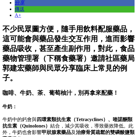
分享
傳送
A+
不少民眾圖方便，隨手用飲料配服藥品，
這可能會與藥品發生交互作用，進而影響
藥品吸收，甚至產生副作用，對此，食品
藥物管理署（下稱食藥署）邀請社區藥局
郭建宏藥師與民眾分享臨床上常見的例
子。
咖啡、牛奶、茶、葡萄柚汁，別再拿來配藥！
牛奶：
牛奶中的鈣會與
四環素類抗生素（Tetracyclines）、喹諾酮類
抗生素（Quinolones）
結合，減少其吸收，導致藥效降低。此
外，牛奶也會影響
甲狀腺素藥品
及
治療骨質疏鬆的雙磷酸鹽類