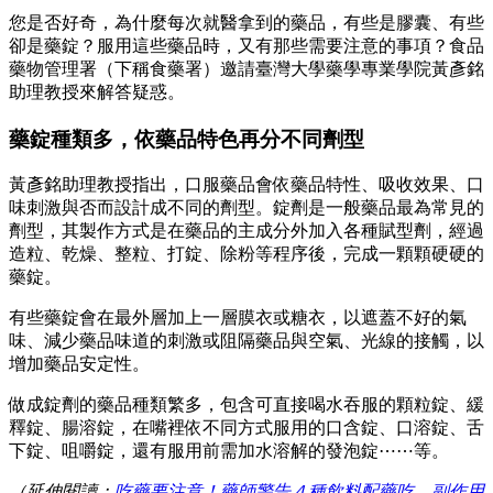
您是否好奇，為什麼每次就醫拿到的藥品，有些是膠囊、有些
卻是藥錠？服用這些藥品時，又有那些需要注意的事項？食品
藥物管理署（下稱食藥署）邀請臺灣大學藥學專業學院黃彥銘
助理教授來解答疑惑。
藥錠種類多，依藥品特色再分不同劑型
黃彥銘助理教授指出，口服藥品會依藥品特性、吸收效果、口
味刺激與否而設計成不同的劑型。錠劑是一般藥品最為常見的
劑型，其製作方式是在藥品的主成分外加入各種賦型劑，經過
造粒、乾燥、整粒、打錠、除粉等程序後，完成一顆顆硬硬的
藥錠。
有些藥錠會在最外層加上一層膜衣或糖衣，以遮蓋不好的氣
味、減少藥品味道的刺激或阻隔藥品與空氣、光線的接觸，以
增加藥品安定性。
做成錠劑的藥品種類繁多，包含可直接喝水吞服的顆粒錠、緩
釋錠、腸溶錠，在嘴裡依不同方式服用的口含錠、口溶錠、舌
下錠、咀嚼錠，還有服用前需加水溶解的發泡錠⋯⋯等。
（延伸閱讀：
吃藥要注意！藥師警告４種飲料配藥吃，副作用