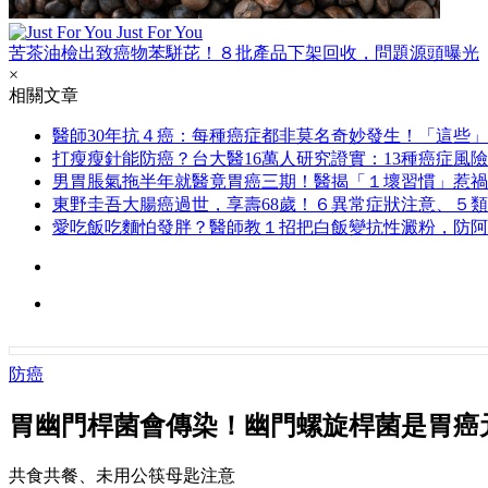
Just For You
苦茶油檢出致癌物苯駢芘！８批產品下架回收，問題源頭曝光
×
相關文章
醫師30年抗４癌：每種癌症都非莫名奇妙發生！「這些
打瘦瘦針能防癌？台大醫16萬人研究證實：13種癌症風險
男胃脹氣拖半年就醫竟胃癌三期！醫揭「１壞習慣」惹禍
東野圭吾大腸癌過世，享壽68歲！６異常症狀注意、５
愛吃飯吃麵怕發胖？醫師教１招把白飯變抗性澱粉，防阿
防癌
胃幽門桿菌會傳染！幽門螺旋桿菌是胃癌
共食共餐、未用公筷母匙注意