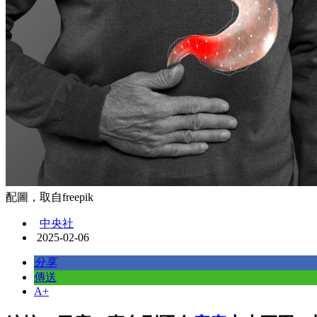
配圖，取自freepik
中央社
2025-02-06
分享
傳送
A+