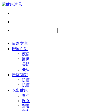
最新文章
醫療百科
疾病
醫療
長照
失智
癌症知識
防癌
抗癌
吃出健康
養生
飲食
營養