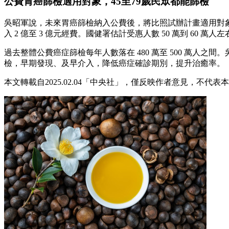
公費胃癌篩檢適用對象，45至79歲民眾都能篩檢
吳昭軍說，未來胃癌篩檢納入公費後，將比照試辦計畫適用對象，
入 2 億至 3 億元經費。國健署估計受惠人數 50 萬到 60 萬人左
過去整體公費癌症篩檢每年人數落在 480 萬至 500 萬人之間
檢，早期發現、及早介入，降低癌症確診期別，提升治癒率。
本文轉載自2025.02.04「中央社」，僅反映作者意見，不代表