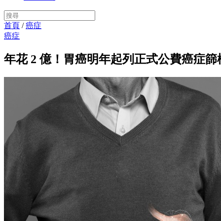
首頁
/
癌症
癌症
年花 2 億！胃癌明年起列正式公費癌症