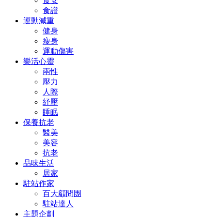
食安
食譜
運動減重
健身
瘦身
運動傷害
樂活心靈
兩性
壓力
人際
紓壓
睡眠
保養抗老
醫美
美容
抗老
品味生活
居家
駐站作家
百大顧問團
駐站達人
主題企劃