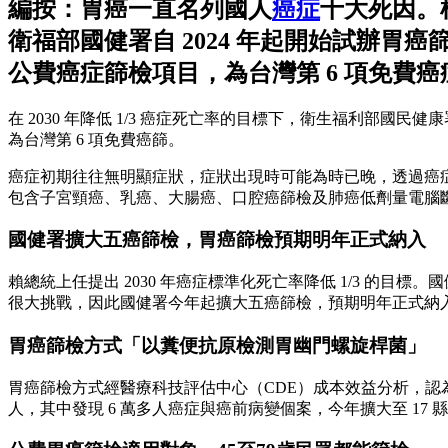
編按：胃癌一直名列國人
癌症
十大死因。
衛福部國健署自 2024 年起開始試辦胃
公費癌症篩檢項目
，為台灣第 6 項免費
在 2030 年降低 1/3 癌症死亡率的目標下，衛生福利部國民
為台灣第 6 項免費癌篩。
癌症初期往往無明顯症狀，症狀出現時可能為時已晚，透過癌
包含子宮頸癌、乳癌、大腸癌、口腔癌篩檢及肺癌低劑量電腦
國健署擴大五癌篩檢，胃癌篩檢預期明年正式納入
賴總統上任提出 2030 年癌症標準化死亡率降低 1/3 的
很大挑戰，因此國健署今年起擴大五癌篩檢，預期明年正式納
胃癌篩檢方式「以糞便抗原檢測胃幽門螺旋桿菌」
胃癌篩檢方式經醫療科技評估中心（CDE）成本效益分析，認為「以
人，其中發現 6 萬多人癌症與癌前病變個案，今年擴大至 17