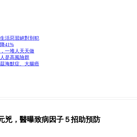
」生活惡習絕對別犯
降41%
，一堆人天天做
類人是高風險群
茲海默症、大腸癌
元兇，醫曝致病因子５招助預防