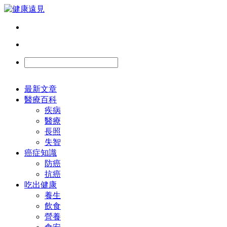
最新文章
醫療百科
疾病
醫療
長照
失智
癌症知識
防癌
抗癌
吃出健康
養生
飲食
營養