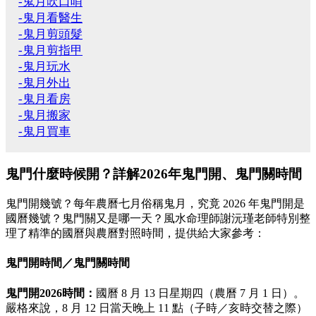
-鬼月吹口哨
-鬼月看醫生
-鬼月剪頭髮
-鬼月剪指甲
-鬼月玩水
-鬼月外出
-鬼月看房
-鬼月搬家
-鬼月買車
鬼門什麼時候開？詳解2026年鬼門開、鬼門關時間
鬼門開幾號？每年農曆七月俗稱鬼月，究竟 2026 年鬼門開是
國曆幾號？鬼門關又是哪一天？風水命理師謝沅瑾老師特別整
理了精準的國曆與農曆對照時間，提供給大家參考：
鬼門開時間／鬼門關時間
鬼門開2026時間：
國曆 8 月 13 日星期四（農曆 7 月 1 日）。
嚴格來說，8 月 12 日當天晚上 11 點（子時／亥時交替之際）