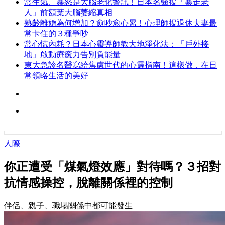
常生氣、暴怒是大腦老化警訊！日本名醫揭「暴走老
人」前額葉大腦萎縮真相
熟齡離婚為何增加？愈吵愈心累！心理師揭退休夫妻最
常卡住的３種爭吵
常心慌內耗？日本心靈導師教大地淨化法：「戶外接
地」啟動療癒力告別負能量
東大急診名醫寫給焦慮世代的心靈指南！這樣做，在日
常領略生活的美好
人際
你正遭受「煤氣燈效應」對待嗎？３招對
抗情感操控，脫離關係裡的控制
伴侶、親子、職場關係中都可能發生