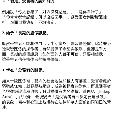
1. 「否定」受害者的認知能力
例如說「你太敏感了，對方沒有惡意」、「是你看錯了」、
「你常常都會記錯，所以沒這回事」，讓受害者判斷屢遭挫
折，進而自我懷疑、不敢決定。
2. 給予「長期的虛假訊息」
既然受害者不能相信自己，生活當然四處皆是恐懼，此時兼身
邊親密關係的操作者，自然提供了希望與依靠，但卻是單方
面、長期的虛假訊息（如外面的人都不可信，只要相信我），
讓受害者信任操作者的扭曲價值。
3. 卡在「分強弱的關係」
如果一段關係裡，雙方的社會地位和權力有落差，受害者處於
弱勢或無知，就容易被壓迫，成為被操縱的對象，而且受害者
也很難細說這種迫害，難以提供有力的證據。跟PUA（Pickup
Artist）手法很像，最後變成「是受害者自己決定要這麼做」
的表象，精神和心理上被虐待在法律和眾人面前如同啞巴吃黃
連。