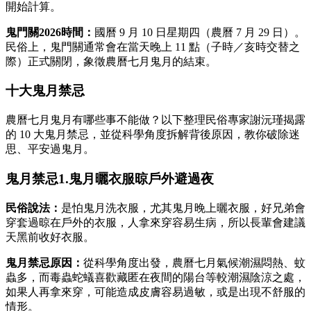
開始計算。
鬼門關2026時間：
國曆 9 月 10 日星期四（農曆 7 月 29 日）。
民俗上，鬼門關通常會在當天晚上 11 點（子時／亥時交替之
際）正式關閉，象徵農曆七月鬼月的結束。
十大鬼月禁忌
農曆七月鬼月有哪些事不能做？以下整理民俗專家謝沅瑾揭露
的 10 大鬼月禁忌，並從科學角度拆解背後原因，教你破除迷
思、平安過鬼月。
鬼月禁忌1.鬼月曬衣服晾戶外避過夜
民俗說法：
是怕鬼月洗衣服，尤其鬼月晚上曬衣服，好兄弟會
穿套過晾在戶外的衣服，人拿來穿容易生病，所以長輩會建議
天黑前收好衣服。
鬼月禁忌原因：
從科學角度出發，農曆七月氣候潮濕悶熱、蚊
蟲多，而毒蟲蛇蟻喜歡藏匿在夜間的陽台等較潮濕陰涼之處，
如果人再拿來穿，可能造成皮膚容易過敏，或是出現不舒服的
情形。