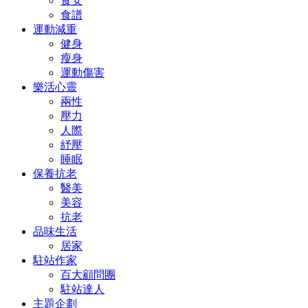
食安
食譜
運動減重
健身
瘦身
運動傷害
樂活心靈
兩性
壓力
人際
紓壓
睡眠
保養抗老
醫美
美容
抗老
品味生活
居家
駐站作家
百大顧問團
駐站達人
主題企劃