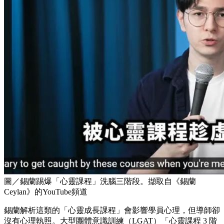
圖／錫蘭踢爆「心靈課程」洗腦三階段。擷取自《錫蘭
Ceylan》的YouTube頻道
錫蘭解析這類的「心靈成長課程」會影響學員心理，但導師卻
沒有心理執照。大型團體意識訓練（LGAT）「心靈課程 3 階