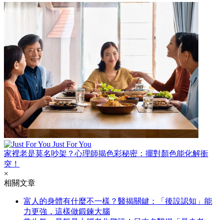
Just For You
家裡老是莫名吵架？心理師揭色彩秘密：擺對顏色能化解衝
突！
×
相關文章
富人的身體有什麼不一樣？醫揭關鍵：「後設認知」能
力更強，這樣做鍛鍊大腦