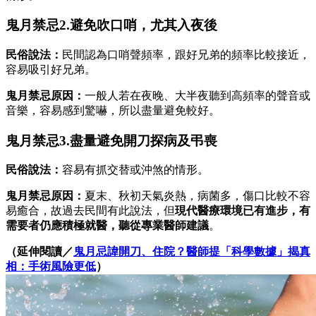
鬼月禁忌2.避免吹口哨，尤其入夜後
民俗說法：
民間認為口哨聲頻率，跟好兄弟的頻率比較接近，
容易吸引好兄弟。
鬼月禁忌原因：
一般人若在夜晚、大半夜聽到高頻率的聲音或
音樂，容易感到驚嚇，所以盡量避免較好。
鬼月禁忌3.盡量避免開刀探病及弔喪
民俗說法：
容易有抓交替或沖煞的情形。
鬼月禁忌原因：
夏末、秋初天氣炎熱，病菌多，傷口比較不容
易癒合，故過去民間有此說法，但
現代醫療環境已有進步，有
需要者仍應積極就醫，聽從專業醫師建議
。
（延伸閱讀／
鬼月忌諱開刀、住院？醫師提「科學數據」揭真
相：手術風險更低
）