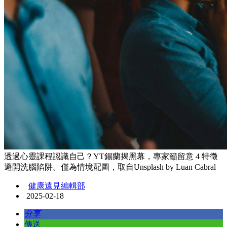
透過心靈課程認識自己？YT錫蘭揭黑幕，專家籲留意 4 特徵
避開洗腦陷阱。僅為情境配圖，取自Unsplash by Luan Cabral
健康遠見編輯部
2025-02-18
分享
傳送