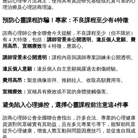
應以心理學方法為主，使用具有實證研究基礎或扎實可靠的心
理治療及心理諮商理論。
預防心靈課程詐騙！專家：不良課程至少有4特徵
諮商心理師公會全聯會今天提醒，不良課程至少（但不限於）
有 4 大特徵，包括：
講師背景未公開透明、違反個人意願、費
用高昂、宣稱療效
等 4 特徵，應當心。
講師背景未公開透明：
課程內容與講師專業訓練未公開透明。
違反個人意願：
違反個人自主意願揭露過去創傷經驗。
費用高昂：
製造偶像崇拜、推銷拉人、收取高額費用等。
宣稱療效：
宣稱具有療效或不當的身體接觸傷害。
避免陷入心理操控，選擇心靈課程前注意這4件事
諮商心理師公會全國聯合會指出，許多合法、專業的心理健康
資源對民眾確實有其助益，且在多元專業引導下，能幫助民眾
提升心理健康，增進人際互動與問題因應技巧，並促進自我成
長。