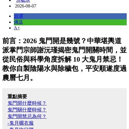
洪毓琪
2026-08-07
分享
傳送
A+
前言：2026 鬼門開是幾號？中華堪輿道
派掌門宗師謝沅瑾揭密鬼門開關時間，並
從民俗與科學角度拆解 10 大鬼月禁忌！
教你自製陰陽水與除穢包，平安順遂度過
農曆七月。
重點摘要
鬼門開什麼時候？
鬼門關什麼時候？
鬼門開禁忌為何？
-鬼月曬衣服