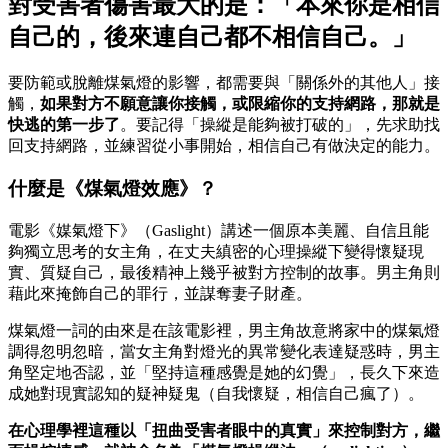
對受害者傷害最大的是：「本來你是相信
自己的，後來連自己都不相信自己。」
要防範或脫離煤氣燈的影響，都需要與「關係外的其他人」接
觸，
如果對方不願意讓你接觸，或限縮你的支持網路，那就是
快逃的第一步了
。要記得「操縱是能夠被打破的」，先求助找
回支持網路，並練習從小事開始，相信自己有做決定的能力。
什麼是《煤氣燈效應》？
電影《媒氣燈下》（Gaslight）講述一個原本美麗、自信且能
夠獨立思考的女主角，在丈夫縝密的心理操縱下變得懷疑現
實、質疑自己，最後精神上幾乎被對方控制的故事。男主角則
藉此來掩飾自己的罪行，並謀奪妻子財產。
煤氣燈一詞的由來是在該電影裡，男主角故意將家中的煤氣燈
調得忽明忽暗，當女主角對燈光的異常變化表達疑惑時，男主
角堅定地否認，並「堅持這種感覺是她的幻覺」，長久下來造
成她對現實認知的疑神疑鬼（自我懷疑，相信自己瘋了）。
在心理學裡這種以「扭曲受害者眼中的真實」來控制對方，繼