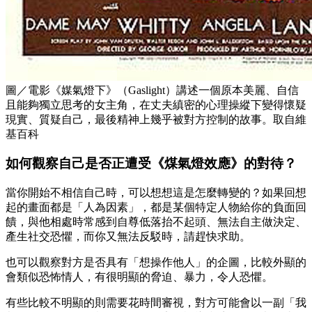
圖／電影《媒氣燈下》（Gaslight）講述一個原本美麗、自信
且能夠獨立思考的女主角，在丈夫縝密的心理操縱下變得懷疑
現實、質疑自己，最後精神上幾乎被對方控制的故事。取自維
基百科
如何觀察自己是否正遭受《煤氣燈效應》的對待？
當你開始不相信自己時，可以想想這是怎麼轉變的？如果回想
起的畫面都是「人為因素」，都是某個特定人物給你的負面回
饋，與他相處時常感到自尊低落抬不起頭、無法自主做決定、
產生社交恐懼，而你又無法反駁時，請趕快求助。
也可以觀察對方是否具有「想操作他人」的企圖，比較外顯的
會類似恐怖情人，有很明顯的脅迫、暴力，令人恐懼。
有些比較不明顯的則需要花時間審視，對方可能會以一副「我