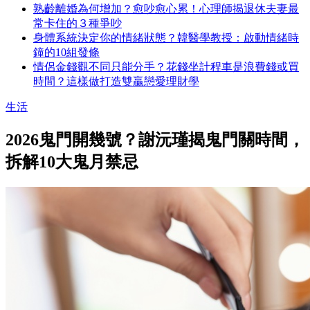
熟齡離婚為何增加？愈吵愈心累！心理師揭退休夫妻最
常卡住的３種爭吵
身體系統決定你的情緒狀態？韓醫學教授：啟動情緒時
鐘的10組發條
情侶金錢觀不同只能分手？花錢坐計程車是浪費錢或買
時間？這樣做打造雙贏戀愛理財學
生活
2026鬼門開幾號？謝沅瑾揭鬼門關時間，
拆解10大鬼月禁忌