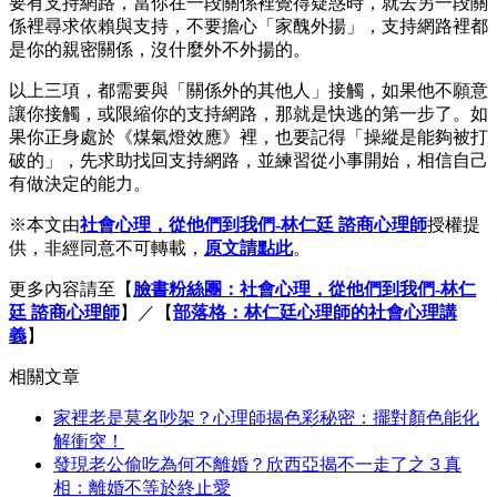
要有支持網路，當你在一段關係裡覺得疑惑時，就去另一段關
係裡尋求依賴與支持，不要擔心「家醜外揚」，支持網路裡都
是你的親密關係，沒什麼外不外揚的。
以上三項，都需要與「關係外的其他人」接觸，如果他不願意
讓你接觸，或限縮你的支持網路，那就是快逃的第一步了。如
果你正身處於《煤氣燈效應》裡，也要記得「操縱是能夠被打
破的」，先求助找回支持網路，並練習從小事開始，相信自己
有做決定的能力。
※本文由
社會心理，從他們到我們-林仁廷 諮商心理師
授權提
供，非經同意不可轉載，
原文請點此
。
更多內容請至【
臉書粉絲團：社會心理，從他們到我們-林仁
廷 諮商心理師
】／【
部落格：林仁廷心理師的社會心理講
義
】
相關文章
家裡老是莫名吵架？心理師揭色彩秘密：擺對顏色能化
解衝突！
發現老公偷吃為何不離婚？欣西亞揭不一走了之３真
相：離婚不等於終止愛