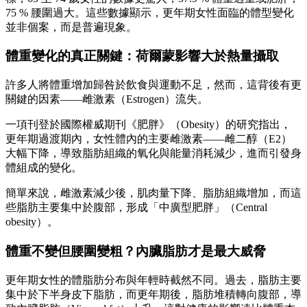
75 % 腰圍過大。這些數據顯示，更年期女性面臨的體型變化
並非個案，而是普遍現象。
體重變化的真正關鍵：荷爾蒙影響大於熱量攝取
許多人將體重增加歸咎於飲食與運動不足，然而，這背後有更
關鍵的因素——雌激素（Estrogen）流失。
一項刊登於國際權威期刊《肥胖》（Obesity）的研究指出，
更年期過渡期內，女性體內的主要雌激素——雌二醇（E2）
大幅下降，導致脂肪組織的氧化與能量消耗減少，進而引發身
體組成的變化。
簡單來說，雌激素減少後，肌肉量下降、脂肪組織增加，而這
些脂肪主要集中於腹部，形成「中廣型肥胖」（Central
obesity）。
體重不變但腰圍變粗？內臟脂肪才是最大威脅
更年期女性的體脂肪分布與年輕時截然不同。過去，脂肪主要
集中於下半身皮下脂肪，而更年期後，脂肪堆積轉向腹部，導