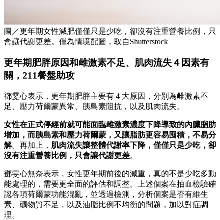
圖／更年期女性減肥僅僅只是少吃，卻沒有注重營養比例，只
會讓代謝更差。僅為情境配圖，取自Shutterstock
更年期肥胖原因和雌激素不足、肌肉流失４因素有
關，211餐盤助攻
鄧雯心表示，更年期肥胖主要有 4 大原因，分別為雌激素不
足、壓力荷爾蒙異常、胰島素阻抗，以及肌肉流失。
女性在正式停經前就可能面臨雌激素濃度下降導致的內臟脂肪
增加，而胰島素和壓力荷爾蒙，又讓脂肪更容易囤積，不易分
解
。再加上，
肌肉流失讓整體代謝率下降，僅僅只是少吃，卻
沒有注重營養比例，只會讓代謝更差
。
鄧雯心無奈表示，女性更年期前後的減重，真的不是少吃多動
能處理的，需要更全面的評估和調整。上述個案在抽血檢驗確
認各項荷爾蒙功能混亂，並透過檢測，分析個案是否有維生
素、礦物質不足，以及油脂比例不均衡的問題，加以對症調
理。