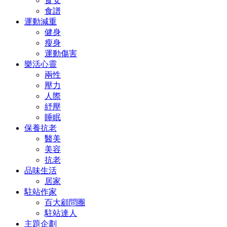
食安
食譜
運動減重
健身
瘦身
運動傷害
樂活心靈
兩性
壓力
人際
紓壓
睡眠
保養抗老
醫美
美容
抗老
品味生活
居家
駐站作家
百大顧問團
駐站達人
主題企劃