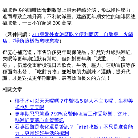
攝取過多的咖啡因會刺激腎上腺素持續分泌，形成慢性壓力，
進而導致血糖升高，不利於減重。建議更年期女性的咖啡因總
攝取量，一日不宜超過 300 毫克。
（延伸閱讀：
211餐盤外食怎麼吃？便利商店、自助餐、火鍋
店，7場所這樣做愈吃愈瘦
）
鄧雯心補充道，市售許多更年期保健品，雖然對舒緩熱潮紅、
失眠等更年期症狀有幫助。但針對更年期「減重」、「瘦
身」，仍應從重新檢視日常飲食、生活、壓力、運動習慣等多
種面向出發，「吃對食物」並增加肌力訓練／運動，提升代
謝，才是對抗更年期肥胖，最有效而長久的方法！
相關文章
椰子水可以天天喝嗎？中醫揭５類人不宜多喝，生椰美
式也別天天喝
更年期忍忍就過？90%女醫師坦言工作受影響，盜汗、
熱潮紅竟藏心血管警訊
吞嚥困難是老化還是警訊？「好好吃飯」不只是進食能
力，更是好好生活的權利