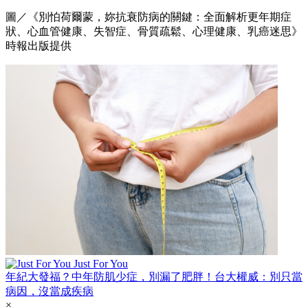
圖／《別怕荷爾蒙，妳抗衰防病的關鍵：全面解析更年期症
狀、心血管健康、失智症、骨質疏鬆、心理健康、乳癌迷思》
時報出版提供
Just For You
年紀大發福？中年防肌少症，別漏了肥胖！台大權威：別只當
病因，沒當成疾病
×