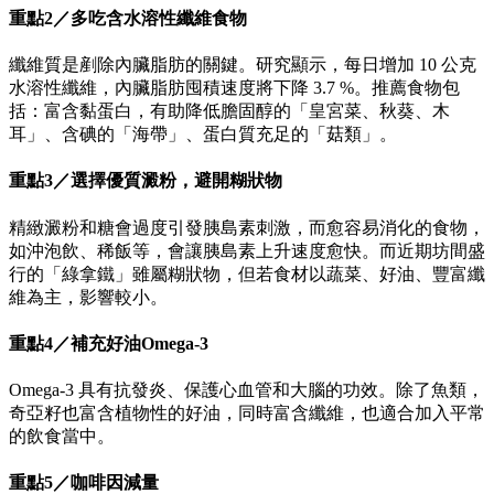
重點2／多吃含水溶性纖維食物
纖維質是剷除內臟脂肪的關鍵。研究顯示，每日增加 10 公克
水溶性纖維，內臟脂肪囤積速度將下降 3.7 %。推薦食物包
括：富含黏蛋白，有助降低膽固醇的「皇宮菜、秋葵、木
耳」、含碘的「海帶」、蛋白質充足的「菇類」。
重點3／選擇優質澱粉，避開糊狀物
精緻澱粉和糖會過度引發胰島素刺激，而愈容易消化的食物，
如沖泡飲、稀飯等，會讓胰島素上升速度愈快。而近期坊間盛
行的「綠拿鐵」雖屬糊狀物，但若食材以蔬菜、好油、豐富纖
維為主，影響較小。
重點4／補充好油Omega-3
Omega-3 具有抗發炎、保護心血管和大腦的功效。除了魚類，
奇亞籽也富含植物性的好油，同時富含纖維，也適合加入平常
的飲食當中。
重點5／咖啡因減量