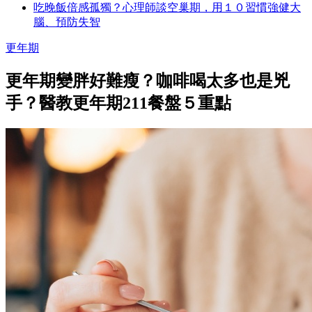
吃晚飯倍感孤獨？心理師談空巢期，用１０習慣強健大
腦、預防失智
更年期
更年期變胖好難瘦？咖啡喝太多也是兇
手？醫教更年期211餐盤５重點