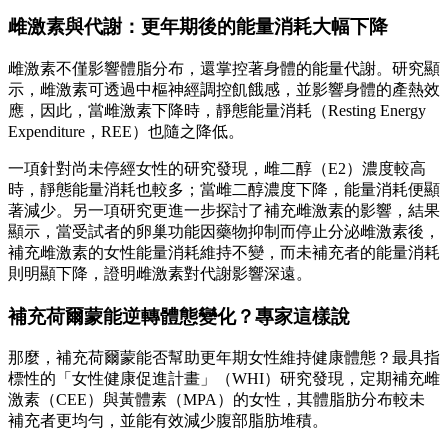
雌激素與代謝：更年期後的能量消耗大幅下降
雌激素不僅影響體脂分布，還掌控著身體的能量代謝。研究顯
示，雌激素可透過中樞神經調控飢餓感，並影響身體的產熱效
應，因此，當雌激素下降時，靜態能量消耗（Resting Energy
Expenditure，REE）也隨之降低。
一項針對尚未停經女性的研究發現，雌二醇（E2）濃度較高
時，靜態能量消耗也較多；當雌二醇濃度下降，能量消耗便顯
著減少。另一項研究更進一步探討了補充雌激素的影響，結果
顯示，當受試者的卵巢功能因藥物抑制而停止分泌雌激素後，
補充雌激素的女性能量消耗維持不變，而未補充者的能量消耗
則明顯下降，證明雌激素對代謝影響深遠。
補充荷爾蒙能逆轉體態變化？專家這樣說
那麼，補充荷爾蒙能否幫助更年期女性維持健康體態？最具指
標性的「女性健康促進計畫」（WHI）研究發現，定期補充雌
激素（CEE）與黃體素（MPA）的女性，其體脂肪分布較未
補充者更均勻，並能有效減少腹部脂肪堆積。