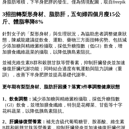
身脂肪堆積，下半身肥胖的發生。僅為情境配圖，取自freepik
3招扭轉梨形身材、脂肪肝，五旬婦四個月瘦15公
斤、體脂率降8%
針對女子的「梨形身材」與生理狀況，為協助患者調整健康狀
態，陳威龍建議從飲食、運動、藥物三方面扭轉劣勢。包括減
少添加糖與精緻澱粉攝取，採低升糖指數（低GI）飲食，增
加膳食纖維蔬菜的攝取，以降低胰島素阻抗。
並補充維生素B群和穀胱甘肽等營養素，抑制肝臟發炎並加速
修復肝臟代謝功能；同時結合適度有氧運動與阻力訓練（重
訓），改善下半身肥胖並提高基礎代謝率。
更年期有梨型身材、脂肪肝困擾？落實3件事調整健康狀態
1
、飲食調整：
減少添加糖與精緻澱粉攝取，採低升糖指數
（GI）飲食，並增加膳食纖維，特別是花椰菜、甘藍等十字
花科蔬菜，以降低胰島素阻抗。
2
、肝臟修復營養素：
補充含硫代葡萄糖苷、胺基酸、維生素
B群和穀胱甘肽等營養素，抑制肝臟發炎並加速修復肝臟代謝