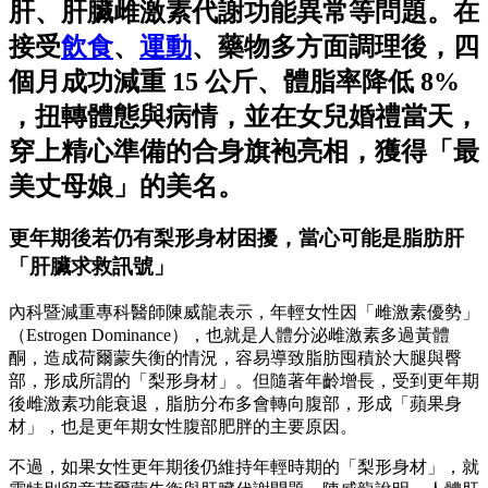
肝、肝臟雌激素代謝功能異常等問題。在
接受
飲食
、
運動
、藥物多方面調理後，四
個月成功減重 15 公斤、體脂率降低 8%
，扭轉體態與病情，並在女兒婚禮當天，
穿上精心準備的合身旗袍亮相，獲得「最
美丈母娘」的美名。
更年期後若仍有梨形身材困擾，當心可能是脂肪肝
「肝臟求救訊號」
內科暨減重專科醫師陳威龍表示，年輕女性因「雌激素優勢」
（Estrogen Dominance），也就是人體分泌雌激素多過黃體
酮，造成荷爾蒙失衡的情況，容易導致脂肪囤積於大腿與臀
部，形成所謂的「梨形身材」。但隨著年齡增長，受到更年期
後雌激素功能衰退，脂肪分布多會轉向腹部，形成「蘋果身
材」，也是更年期女性腹部肥胖的主要原因。
不過，如果女性更年期後仍維持年輕時期的「梨形身材」，就