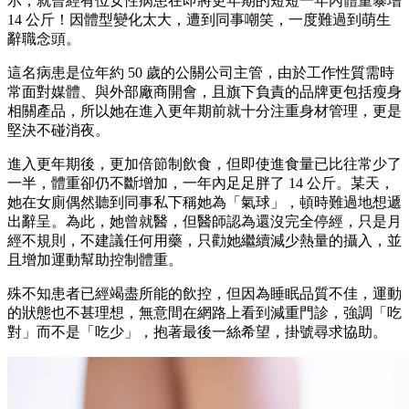
示，就曾經有位女性病患在即將更年期的短短一年內體重暴增
14 公斤！因體型變化太大，遭到同事嘲笑，一度難過到萌生
辭職念頭。
這名病患是位年約 50 歲的公關公司主管，由於工作性質需時
常面對媒體、與外部廠商開會，且旗下負責的品牌更包括瘦身
相關產品，所以她在進入更年期前就十分注重身材管理，更是
堅決不碰消夜。
進入更年期後，更加倍節制飲食，但即使進食量已比往常少了
一半，體重卻仍不斷增加，一年內足足胖了 14 公斤。某天，
她在女廁偶然聽到同事私下稱她為「氣球」，頓時難過地想遞
出辭呈。為此，她曾就醫，但醫師認為還沒完全停經，只是月
經不規則，不建議任何用藥，只勸她繼續減少熱量的攝入，並
且增加運動幫助控制體重。
殊不知患者已經竭盡所能的飲控，但因為睡眠品質不佳，運動
的狀態也不甚理想，無意間在網路上看到減重門診，強調「吃
對」而不是「吃少」，抱著最後一絲希望，掛號尋求協助。