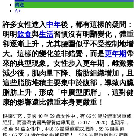
傳送
A+
許多女性進入
中年
後，都有這樣的疑問：
明明
飲食
與
生活
習慣沒有明顯變化，體重
卻逐漸上升，尤其腰圍似乎不受控制地增
大。這樣的變化並非錯覺，而是
更年期
帶
來的典型現象。女性步入更年期，雌激素
減少後，肌肉量下降、脂肪組織增加，且
這些脂肪堆積主要集中於腹部，導致內臟
脂肪上升，形成「中廣型肥胖」，這對健
康的影響遠比體重本身更嚴重！
根據研究，美國 40 至 59 歲女性中，有 66 % 屬於體重過重或
肥胖。而臺灣的國民營養健康調查（2017 ─ 2020）也顯示，
45 至 64 歲女性中，44.8 % 體重過重或肥胖，59 % 腰圍超
標；65 至 74 歲女性的數據更驚人，57.9 % 體重過重或肥胖，