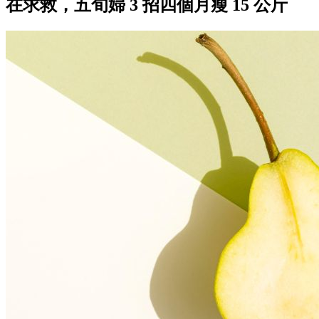
在求救，五旬婦 3 招四個月瘦 15 公斤