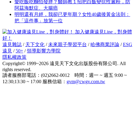
愛吃飯吃麵怕發胖？醫師教１招把白飯變抗性澱粉，防
阿茲海默症、大腸癌
明明還有月經，我卻已更年期？女性40歲後黃金法則：
把「這件事」放第一位
加入健康遠見Line，對身體
好！
遠見雜誌
/
天下文化
/
未來親子學習平台
/
哈佛商業評論
/
ESG
遠見
/
50+
/
領導影響力學院
隱私權政策
Copyright© 1999~2026 遠見天下文化出版股份有限公司. All
rights reserved.
讀者服務部電話：(02)2662-0012 時間：週一 ~ 週五 9:00 ~
12:30;13:30 ~ 17:00 服務信箱：
gvm@cwgv.com.tw