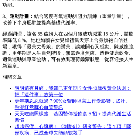
功能。
3
、運動計畫：
結合適度有氧運動與阻力訓練（重量訓量），
改善下半身肥胖並提高基礎代謝率。
經過調理，該名 55 歲婦人在四個月後成功減重 15 公斤，體脂
率降低 8 %。她也如願在女兒婚禮當天穿上合身旗袍自信登
場，獲得「最美丈母娘」的讚美，讓她開心又感動。陳威龍強
調，更年期是人生自然階段，無需過度焦慮。透過健康飲食、
適當運動與專業協助，可有效調理荷爾蒙狀態，從容迎接人生
新篇章。
相關文章
明明還有月經，我卻已更年期？女性40歲後黃金法則：
把「這件事」放第一位
更年期忍忍就過？90%女醫師坦言工作受影響，盜汗、
熱潮紅竟藏心血管警訊
天天吃飽照樣瘦！基因醫傳授飲食５招＋提高代謝生活
習慣
超越癌症、心臟病！《刺胳針》研究警告：這１項「隱
形疾病」已成全球失能頭號殺手