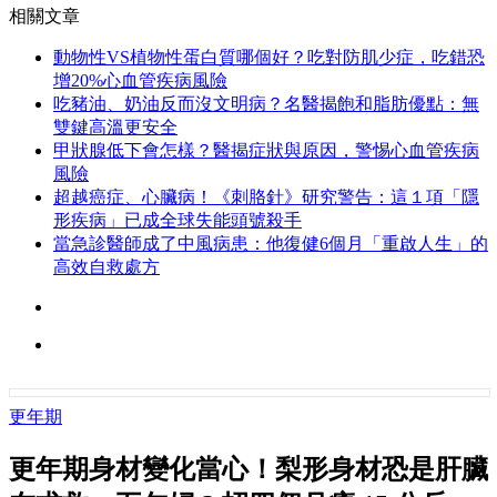
相關文章
動物性VS植物性蛋白質哪個好？吃對防肌少症，吃錯恐
增20%心血管疾病風險
吃豬油、奶油反而沒文明病？名醫揭飽和脂肪優點：無
雙鍵高溫更安全
甲狀腺低下會怎樣？醫揭症狀與原因，警惕心血管疾病
風險
超越癌症、心臟病！《刺胳針》研究警告：這１項「隱
形疾病」已成全球失能頭號殺手
當急診醫師成了中風病患：他復健6個月「重啟人生」的
高效自救處方
更年期
更年期身材變化當心！梨形身材恐是肝臟