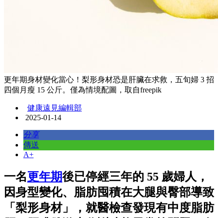
更年期身材變化當心！梨形身材恐是肝臟在求救，五旬婦 3 招
四個月瘦 15 公斤。僅為情境配圖，取自freepik
健康遠見編輯部
2025-01-14
分享
傳送
A+
一名
更年期
後已停經三年的 55 歲婦人，
因身型變化、脂肪囤積在大腿與臀部導致
「梨形身材」，就醫檢查發現有中度脂肪