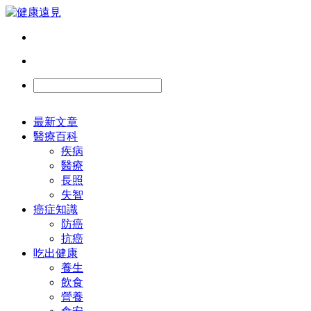
最新文章
醫療百科
疾病
醫療
長照
失智
癌症知識
防癌
抗癌
吃出健康
養生
飲食
營養