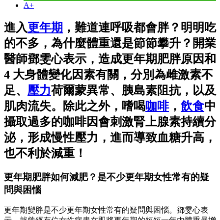
A+
進入
更年期
，難道連呼吸都會胖？明明吃
的不多，為什麼體重還是節節攀升？開業
醫師鄧雯心表示，造成更年期肥胖原因和
4 大身體變化因素有關，分別為雌激素不
足、
壓力
荷爾蒙異常、胰島素阻抗，以及
肌肉流失。除此之外，嗜喝
咖啡
，
飲食
中
攝取過多的咖啡因會刺激腎上腺素持續分
泌，形成慢性壓力，進而導致血糖升高，
也不利於減重！
更年期肥胖如何減肥？是不少更年期女性常有的疑
問與困惱
更年期變胖是不少更年期女性常有的疑問與困惱。鄧雯心表