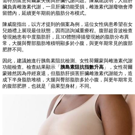
需特別留意荷爾蒙失衡與肝臟代謝問題。陳威龍說明，人體肝
臟負責雌激素代謝，一旦肝臟功能受損，雌激素代謝廢物會滯
留體內，延續更年期前的脂肪分布模式。
陳威龍指出，以方才提到的個案為例，這位女性病患希望在女
兒婚禮上展現最佳狀態，因而諮詢減重療程。腹部超音波檢查
發現她患有中度脂肪肝，且3D體態掃描發現她的脂肪分布異
常，大腿與臀部脂肪堆積明顯多於小腹，與更年期常見的腹部
肥胖不同。
因此，建議她進行胰島素阻抗檢測、女性荷爾蒙與雌激素代謝
功能檢查。檢查結果顯示「
胰島素阻抗指數升高
」，女性荷爾
蒙雖然因為停經衰退，但脂肪肝損害肝臟雌激素代謝能力，造
成下半身脂肪堆積，大腿與臀部脂肪多於小腹，與更年期常見
的腹部肥胖，也就是「蘋果型身材」不同。