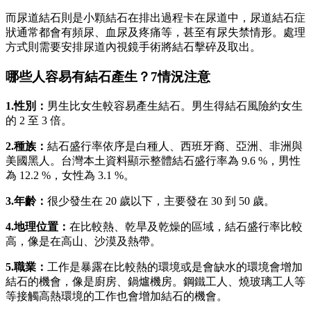
而尿道結石則是小顆結石在排出過程卡在尿道中，尿道結石症
狀通常都會有頻尿、血尿及疼痛等，甚至有尿失禁情形。處理
方式則需要安排尿道內視鏡手術將結石擊碎及取出。
哪些人容易有結石產生？7情況注意
1.
性別：
男生比女生較容易產生結石。男生得結石風險約女生
的 2 至 3 倍。
2.
種族：
結石盛行率依序是白種人、西班牙裔、亞洲、非洲與
美國黑人。台灣本土資料顯示整體結石盛行率為 9.6 %，男性
為 12.2 %，女性為 3.1 %。
3.
年齡：
很少發生在 20 歲以下，主要發在 30 到 50 歲。
4.
地理位置：
在比較熱、乾旱及乾燥的區域，結石盛行率比較
高，像是在高山、沙漠及熱帶。
5.
職業：
工作是暴露在比較熱的環境或是會缺水的環境會增加
結石的機會，像是廚房、鍋爐機房。鋼鐵工人、燒玻璃工人等
等接觸高熱環境的工作也會增加結石的機會。