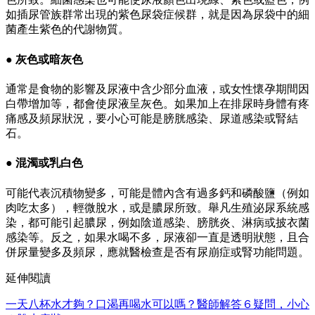
如插尿管族群常出現的紫色尿袋症候群，就是因為尿袋中的細
菌產生紫色的代謝物質。
● 灰色或暗灰色
通常是食物的影響及尿液中含少部分血液，或女性懷孕期間因
白帶增加等，都會使尿液呈灰色。如果加上在排尿時身體有疼
痛感及頻尿狀況，要小心可能是膀胱感染、尿道感染或腎結
石。
● 混濁或乳白色
可能代表沉積物變多，可能是體內含有過多鈣和磷酸鹽（例如
肉吃太多），輕微脫水，或是膿尿所致。舉凡生殖泌尿系統感
染，都可能引起膿尿，例如陰道感染、膀胱炎、淋病或披衣菌
感染等。反之，如果水喝不多，尿液卻一直是透明狀態，且合
併尿量變多及頻尿，應就醫檢查是否有尿崩症或腎功能問題。
延伸閱讀
一天八杯水才夠？口渴再喝水可以嗎？醫師解答６疑問，小心