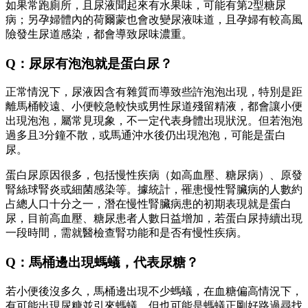
如果常跑廁所，且尿液聞起來有水果味，可能有第2型糖尿
病；另孕婦體內的荷爾蒙也會改變尿液味道，且孕婦有較高風
險發生尿道感染，都會導致尿味濃重。
Q：尿尿有泡泡就是蛋白尿？
正常情況下，尿液因含有雜質而導致些許泡泡出現，特別是距
離馬桶較遠、小便較急較快或男性尿道殘留精液，都會讓小便
出現泡泡，屬常見現象，不一定代表身體出現狀況。但若泡泡
過多且3分鐘不散，或馬通沖水後仍出現泡泡，可能是蛋白
尿。
蛋白尿原因很多，包括慢性疾病（如高血壓、糖尿病）、原發
腎絲球腎炎或細菌感染等。據統計，罹患慢性腎臟病的人數約
占總人口十分之一，潛在慢性腎臟病患的初期表現就是蛋白
尿，目前高血壓、糖尿患者人數日益增加，若蛋白尿持續出現
一段時間，需就醫檢查腎功能和是否有慢性疾病。
Q：馬桶邊出現螞蟻，代表尿糖？
若小便後沒多久，馬桶邊出現不少螞蟻，在血糖偏高情況下，
有可能出現尿糖並引來螞蟻，但也可能是螞蟻正剛好路過尋找