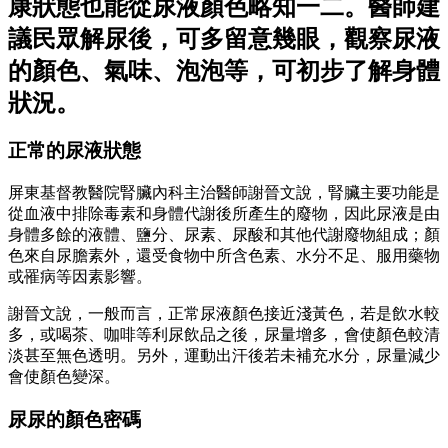
康狀態也能從尿液顏色略知一二。醫師建
議民眾解尿後，可多留意幾眼，觀察尿液
的顏色、氣味、泡泡等，可初步了解身體
狀況。
正常的尿液狀態
屏東基督教醫院腎臟內科主治醫師謝晉文說，腎臟主要功能是
從血液中排除毒素和身體代謝後所產生的廢物，因此尿液是由
身體多餘的液體、鹽分、尿素、尿酸和其他代謝廢物組成；顏
色來自尿膽素外，還受食物中所含色素、水分不足、服用藥物
或罹病等因素影響。
謝晉文說，一般而言，正常尿液顏色接近淺黃色，若是飲水較
多，或喝茶、咖啡等利尿飲品之後，尿量增多，會使顏色較清
淡甚至無色透明。另外，運動出汗後若未補充水分，尿量減少
會使顏色變深。
尿尿的顏色密碼