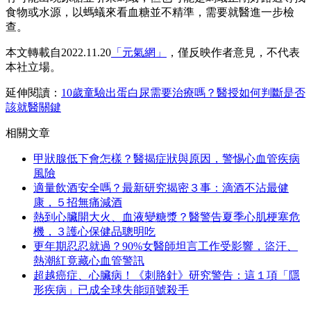
食物或水源，以螞蟻來看血糖並不精準，需要就醫進一步檢
查。
本文轉載自2022.11.20
「元氣網」
，僅反映作者意見，不代表
本社立場。
延伸閱讀：
10歲童驗出蛋白尿需要治療嗎？醫授如何判斷是否
該就醫關鍵
相關文章
甲狀腺低下會怎樣？醫揭症狀與原因，警惕心血管疾病
風險
適量飲酒安全嗎？最新研究揭密３事：滴酒不沾最健
康，５招無痛減酒
熱到心臟開大火、血液變糖漿？醫警告夏季心肌梗塞危
機，３護心保健品聰明吃
更年期忍忍就過？90%女醫師坦言工作受影響，盜汗、
熱潮紅竟藏心血管警訊
超越癌症、心臟病！《刺胳針》研究警告：這１項「隱
形疾病」已成全球失能頭號殺手