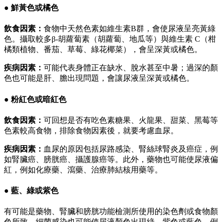
● 鮮黃色或橘色
飲食因素：
食物中天然色素如維生素B群，會使尿液呈亮黃綠
色。攝取較多β-胡蘿蔔素（胡蘿蔔、地瓜等）與維生素 C（柑
橘類植物、番茄、草莓、綠花椰菜），會呈深黃或橘色。
疾病因素：
可能代表身體正在缺水、脫水甚至中暑；過深的顏
色也可能是肝、膽出現問題，會讓尿液呈深黃或橘色。
● 粉紅色或暗紅色
飲食因素：
可回想是否有吃色素糖果、火龍果、甜菜、黑莓等
色素較高食物，排除食物因素後，就要考慮血尿。
疾病因素：
血尿的原因包括尿路感染、腎絲球腎炎及癌症，例
如腎臟癌、膀胱癌、攝護腺癌等。此外，藥物也可能使尿液偏
紅，例如化療藥、瀉藥、治療肺結核用藥等。
● 藍、綠或紫色
有可能是藥物、腎臟和膀胱功能檢測所使用的染色劑或食物顏
色所致。細菌感染也可能使尿液顏色出現綠、紫色或藍色，例