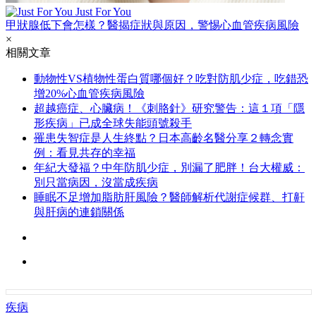
Just For You
甲狀腺低下會怎樣？醫揭症狀與原因，警惕心血管疾病風險
×
相關文章
動物性VS植物性蛋白質哪個好？吃對防肌少症，吃錯恐
增20%心血管疾病風險
超越癌症、心臟病！《刺胳針》研究警告：這１項「隱
形疾病」已成全球失能頭號殺手
罹患失智症是人生終點？日本高齡名醫分享２轉念實
例：看見共存的幸福
年紀大發福？中年防肌少症，別漏了肥胖！台大權威：
別只當病因，沒當成疾病
睡眠不足增加脂肪肝風險？醫師解析代謝症候群、打鼾
與肝病的連鎖關係
疾病