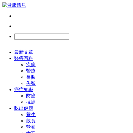
最新文章
醫療百科
疾病
醫療
長照
失智
癌症知識
防癌
抗癌
吃出健康
養生
飲食
營養