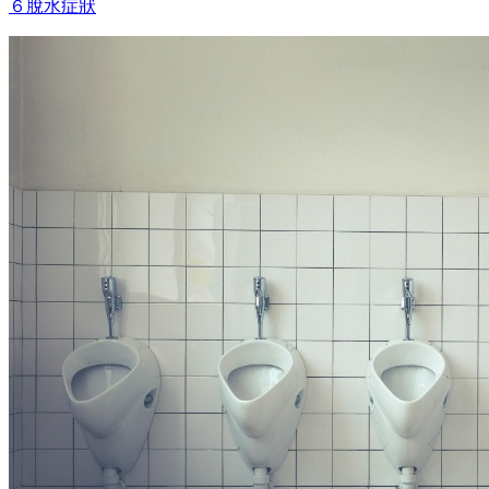
６脫水症狀