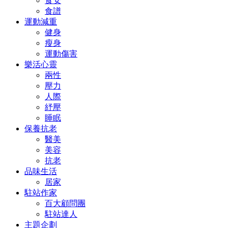
食安
食譜
運動減重
健身
瘦身
運動傷害
樂活心靈
兩性
壓力
人際
紓壓
睡眠
保養抗老
醫美
美容
抗老
品味生活
居家
駐站作家
百大顧問團
駐站達人
主題企劃