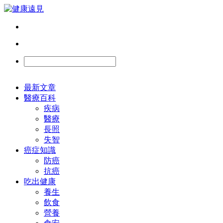
最新文章
醫療百科
疾病
醫療
長照
失智
癌症知識
防癌
抗癌
吃出健康
養生
飲食
營養