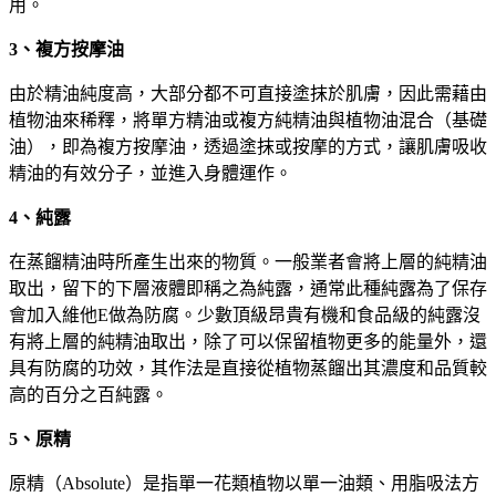
用。
3
、複方按摩油
由於精油純度高，大部分都不可直接塗抹於肌膚，因此需藉由
植物油來稀釋，將單方精油或複方純精油與植物油混合（基礎
油），即為複方按摩油，透過塗抹或按摩的方式，讓肌膚吸收
精油的有效分子，並進入身體運作。
4
、純露
在蒸餾精油時所產生出來的物質。一般業者會將上層的純精油
取出，留下的下層液體即稱之為純露，通常此種純露為了保存
會加入維他
E
做為防腐。少數頂級昂貴有機和食品級的純露沒
有將上層的純精油取出，除了可以保留植物更多的能量外，還
具有防腐的功效，其作法是直接從植物蒸餾出其濃度和品質較
高的百分之百純露。
5
、原精
原精（
Absolute
）是指單一花類植物以單一油類、用脂吸法方