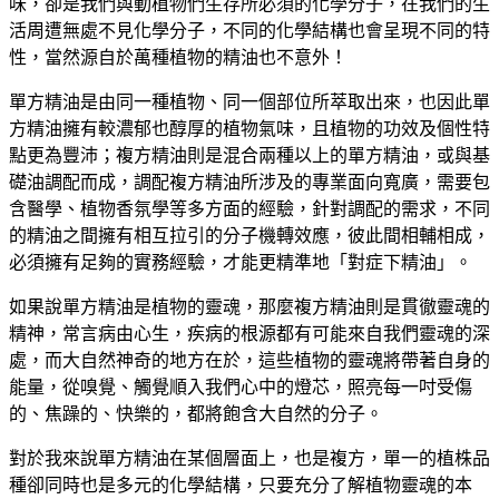
味，卻是我們與動植物們生存所必須的化學分子，在我們的生
活周遭無處不見化學分子，不同的化學結構也會呈現不同的特
性，當然源自於萬種植物的精油也不意外！
單方精油是由同一種植物、同一個部位所萃取出來，也因此單
方精油擁有較濃郁也醇厚的植物氣味，且植物的功效及個性特
點更為豐沛；複方精油則是混合兩種以上的單方精油，或與基
礎油調配而成，調配複方精油所涉及的專業面向寬廣，需要包
含醫學、植物香氛學等多方面的經驗，針對調配的需求，不同
的精油之間擁有相互拉引的分子機轉效應，彼此間相輔相成，
必須擁有足夠的實務經驗，才能更精準地「對症下精油」。
如果說單方精油是植物的靈魂，那麼複方精油則是貫徹靈魂的
精神，常言病由心生，疾病的根源都有可能來自我們靈魂的深
處，而大自然神奇的地方在於，這些植物的靈魂將帶著自身的
能量，從嗅覺、觸覺順入我們心中的燈芯，照亮每一吋受傷
的、焦躁的、快樂的，都將飽含大自然的分子。
對於我來說單方精油在某個層面上，也是複方，單一的植株品
種卻同時也是多元的化學結構，只要充分了解植物靈魂的本