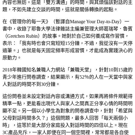
內容也無妨。這是「雙方溝通」的時間，與其煩惱該對話的主
題，不如先建立交談的時間，這就是關係轉換的起點。
在《管理你的每一天》（暫譯自
Manage Your Day-to-Day
）一
書中，收錄了耶魯大學法律雜誌主編兼管理大師葛瑞琴．魯賓
（
Gretchen Rubin
）的故事。她對於自己如何養成寫作習慣，
表示：「我有時也會只寫短短15分鐘，不過，我從沒有一天停
過筆。」也就是每天固定頻率形成習慣，才能成為實踐決心的
原動力。
2018年韓國知名兼職人力網站「兼職天堂」，針對10到15歲的
青少年進行問卷調查，結果顯示，有
52
％的人在一天當中與家
人對話的時間不到30分鐘。
這份問卷並未設定對話內容或溝通方式，如果再將條件規範得
精準一點，更能看出現代人與家人之間真正分享心情的時間明
顯不足。另一個以小學生為對象的問卷調查中，針對「希望與
父母對話時間多久？」這個問題，最多人回答「每天兩個小
時」，這等於是大部分家庭投入對話時間的四倍以上。現在
3C
產品充斥，一家人即便在同一個空間裡，常常都是各自使