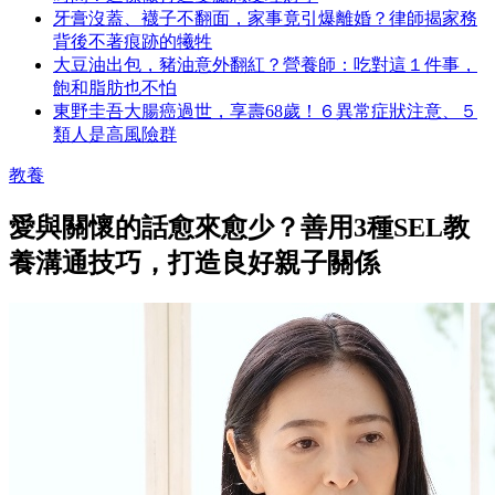
牙膏沒蓋、襪子不翻面，家事竟引爆離婚？律師揭家務
背後不著痕跡的犧牲
大豆油出包，豬油意外翻紅？營養師：吃對這１件事，
飽和脂肪也不怕
東野圭吾大腸癌過世，享壽68歲！６異常症狀注意、５
類人是高風險群
教養
愛與關懷的話愈來愈少？善用3種SEL教
養溝通技巧，打造良好親子關係