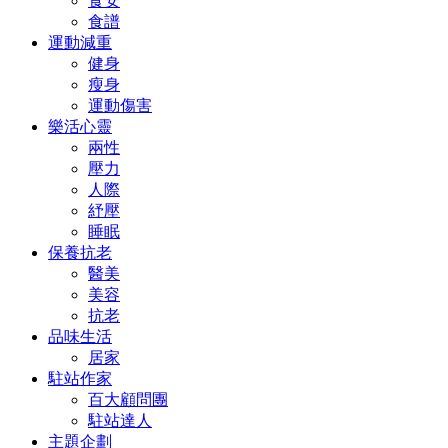
食安
食譜
運動減重
健身
瘦身
運動傷害
樂活心靈
兩性
壓力
人際
紓壓
睡眠
保養抗老
醫美
美容
抗老
品味生活
居家
駐站作家
百大顧問團
駐站達人
主題企劃