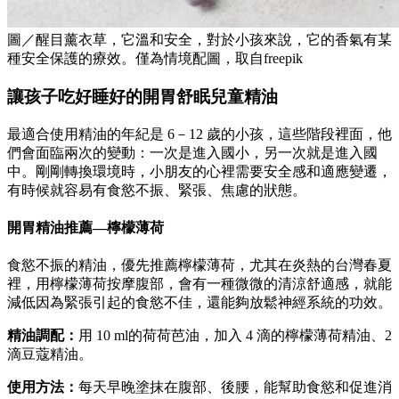
圖／醒目薰衣草，它溫和安全，對於小孩來說，它的香氣有某
種安全保護的療效。僅為情境配圖，取自freepik
讓孩子吃好睡好的開胃舒眠兒童精油
最適合使用精油的年紀是 6－12 歲的小孩，這些階段裡面，他
們會面臨兩次的變動：一次是進入國小，另一次就是進入國
中。剛剛轉換環境時，小朋友的心裡需要安全感和適應變遷，
有時候就容易有食慾不振、緊張、焦慮的狀態。
開胃精油推薦—檸檬薄荷
食慾不振的精油，優先推薦檸檬薄荷，尤其在炎熱的台灣春夏
裡，用檸檬薄荷按摩腹部，會有一種微微的清涼舒適感，就能
減低因為緊張引起的食慾不佳，還能夠放鬆神經系統的功效。
精油調配：
用 10 ml的荷荷芭油，加入 4 滴的檸檬薄荷精油、2
滴豆蔻精油。
使用方法：
每天早晚塗抹在腹部、後腰，能幫助食慾和促進消