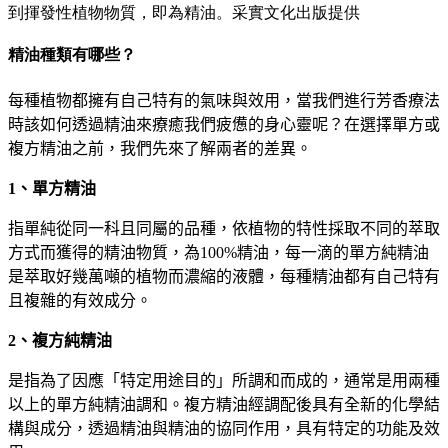
到揮發性植物物質，即為精油。采實文化出版提供
精油種類有哪些？
每種植物都擁有自己特有的氣味與效用，當我們進行芳香療法
時該如何透過精油來療癒我們疲憊的身心靈呢？在選擇單方或
複方精油之前，我們先來了解兩者的差異。
1
、單方精油
指單純從同一科且同屬的品種，依植物的特性採取不同的萃取
方式而獲得的精油物質，為
100%
精油，每一滴的單方純精油
是萃取好幾萬噸的植物而濃縮的液體，每種精油都有自己特有
且複雜的有效成分。
2
、複方純精油
是指為了因應「特定用途目的」所調和而成的，通常是用兩種
以上的單方純精油調和。複方精油經調配後具有全新的化學結
構與成分，透過精油與精油的協同作用，具有特定的功能及效