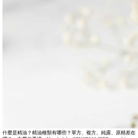
什麼是精油？精油種類有哪些？單方、複方、純露、原精差在