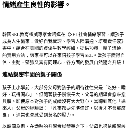
情緒產生良性的影響。
韓國SEL教育權威專家
金昭娫
在《
SEL
社會情緒學習，讓孩子
成為人生贏家：做好自我管理、學習人際溝通、培養責任感
》
書中，結合在美國的
資優生教學經驗
，提供
70種「親子溝通」
的實用方法，
讓家長可以
在家陪孩子學習SEL
。
當孩子變得自
信、主動、堅強又富有同理心，各方面的發展自然隨之升級
！
連結親密牢固的親子關係
孩子上小學前，大部分父母對孩子的期待往往只是「吃好、睡
好、玩得開心」。但隨著孩子慢慢長大，父母的期望會愈來愈
具體。即使原本對孩子的成績沒有太大野心，當聽到其他「過
來人」父母的經驗談：「凡事都要先準備好，以後才不會那麼
累」，通常也會感受到莫名的壓力。
以韓國為例，在熾熱的升學考試競爭之下，父母也很依賴學校