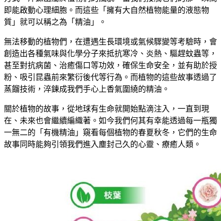
即能啟動心理細胞。而這些「擁有大自然植物能量的液態物
質」就可以稱之為「精油」。
無法移動的植物們，在遭遇生長環境或氣候驟變等考驗時，會
創造出各種氣味與化學分子來抵抗寒冷、炎熱、驅趕蚊蟲等，
甚至對抗病菌、治癒傷口等功效，確保生命安全，並有助於授
粉、吸引昆蟲前來繁衍後代等行為。而植物的這些故事透過了
蒸餾技術，淬鍊成我們手心上香氣圍繞的精油。
關於植物的故事，從地球有生命就開始點滴注入，一直到現
在、未來也會繼續編織著。如今我們何其有幸能透過每一瓶獨
一無二的「有機精油」窺看每個植物的春夏秋冬，它們的生命
故事同時能夠引領我們進入塵封己久的心靈、療癒人類。