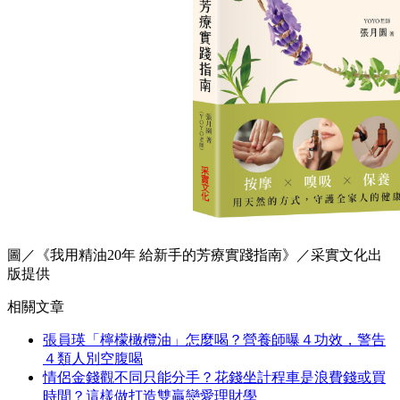
圖／《我用精油20年 給新手的芳療實踐指南》／采實文化出
版提供
相關文章
張員瑛「檸檬橄欖油」怎麼喝？營養師曝４功效，警告
４類人別空腹喝
情侶金錢觀不同只能分手？花錢坐計程車是浪費錢或買
時間？這樣做打造雙贏戀愛理財學