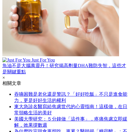
Just For You
魚油不是大腦萬靈丹！研究揭高劑量DHA難防失智，這些才
是關鍵重點
×
相關文章
吞嚥困難是老化還是警訊？「好好吃飯」不只是進食能
力，更是好好生活的權利
東大急診名醫寫給焦慮世代的心靈指南！這樣做，在日
常領略生活的美好
美國大學研究：５分鐘做「這件事」，疼痛焦慮立即緩
解，效果撐數週
為什麼吃完甜食更想吃、更累？醫師揭「糖宿醉」：不