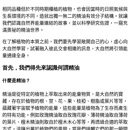
相同品種但於不同時期種植的植物，也會因當時的日照氣候與
生長環境的不同，造就出獨一無二的精油有效分子結構。就讓
我們認識自然界能量連結的故事，並以科學研究佐證，一窺充
滿奧祕的精油世界。
在了解植物的本質之前，我們要先學習敞開自己的心，虛心向
大自然學習，試著融入彼此交會相連的訊息，大自然將引領能
量通達全身。
首先，我們得先來認識何謂精油
什麼是精油？
精油是從特定的植物上萃取出來的能量物質，是大自然的寶
藏，存在於植物的根、莖、花、果、枝椏、樹脂或葉片等等，
藴藏著宇宙賦予植物的能量，這些能量是植物為了生存而產生
的特有功能。例如玫瑰精油取自玫瑰花瓣、薄荷精油取自薄荷
的葉片、檀木精油則取自於檀木木心等等，再透過合適的萃取
方式，淬鍊出屬於植物們的風貌，當我們接觸它們的那一瞬間