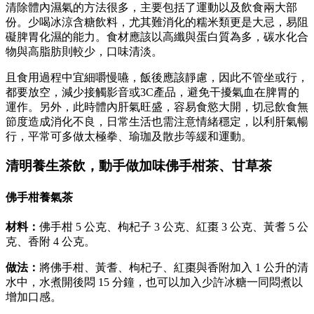
清除體內濕氣的方法很多，主要包括了運動以及飲食兩大部
份。少喝冰涼含糖飲料，尤其難消化的糯米類更是大忌，易阻
礙脾胃化濕的能力。食材應該以高纖與蛋白質為多，碳水化合
物與高脂肪則較少，口味清淡。
且食用過程中宜細嚼慢嚥，飯後應該靜慮，因此不管坐或行，
都要放空，減少接觸影音或3C產品，避免干擾氣血在脾胃的
運作。另外，此時體內肝氣旺盛，容易食慾大開，切忌飲食無
節度造成消化不良，日常生活也需注意情緒穩定，以利肝氣暢
行，平常可多做太極拳、瑜珈及散步等緩和運動。
清明養生茶飲，動手做加味佛手柑茶、甘草茶
佛手柑養氣茶
材料：
佛手柑 5 公克、枸杞子 3 公克、紅棗 3 公克、黃耆 5 公
克、香附 4 公克。
做法：
將佛手柑、黃耆、枸杞子、紅棗與香附加入 1 公升的清
水中，水煮開後悶 15 分鐘，也可以加入少許冰糖一同悶煮以
增加口感。