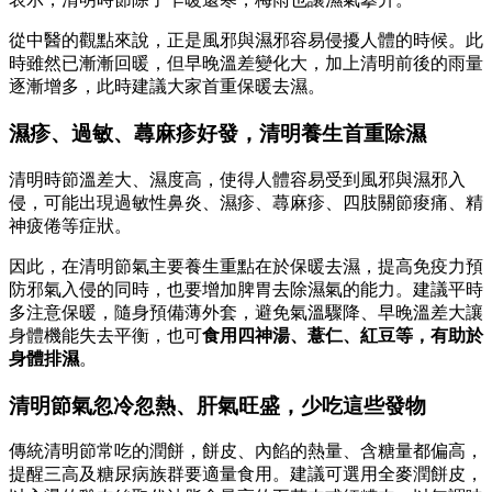
從中醫的觀點來說，正是風邪與濕邪容易侵擾人體的時候。此
時雖然已漸漸回暖，但早晚溫差變化大，加上清明前後的雨量
逐漸增多，此時建議大家首重保暖去濕。
濕疹、過敏、蕁麻疹好發，清明養生首重除濕
清明時節溫差大、濕度高，使得人體容易受到風邪與濕邪入
侵，可能出現過敏性鼻炎、濕疹、蕁麻疹、四肢關節痠痛、精
神疲倦等症狀。
因此，在清明節氣主要養生重點在於保暖去濕，提高免疫力預
防邪氣入侵的同時，也要增加脾胃去除濕氣的能力。建議平時
多注意保暖，隨身預備薄外套，避免氣溫驟降、早晚溫差大讓
身體機能失去平衡，也可
食用
四神湯、薏仁、紅豆等，有助於
身體排濕
。
清明節氣忽冷忽熱、肝氣旺盛，少吃這些發物
傳統清明節常吃的潤餅，餅皮、內餡的熱量、含糖量都偏高，
提醒三高及糖尿病族群要適量食用。建議可選用全麥潤餅皮，