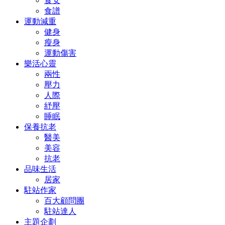
食安
食譜
運動減重
健身
瘦身
運動傷害
樂活心靈
兩性
壓力
人際
紓壓
睡眠
保養抗老
醫美
美容
抗老
品味生活
居家
駐站作家
百大顧問團
駐站達人
主題企劃