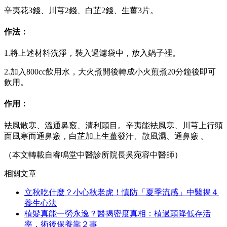
辛夷花3錢、川芎2錢、白芷2錢、生薑3片。
作法：
1.將上述材料洗淨，裝入過濾袋中，放入鍋子裡。
2.加入800cc飲用水，大火煮開後轉成小火煎煮20分鐘後即可
飲用。
作用：
袪風散寒、溫通鼻竅、清利頭目。
辛夷能袪風寒、川芎上行頭
面風寒而通鼻竅，白芷加上生薑發汗、散風濕、通鼻竅
。
（本文轉載自睿鳴堂中醫診所院長吳宛容中醫師
）
相關文章
立秋吃什麼？小心秋老虎！慎防「夏季流感」中醫揭４
養生心法
植髮真能一勞永逸？醫揭密度真相：植過頭降低存活
率，術後保養靠２事