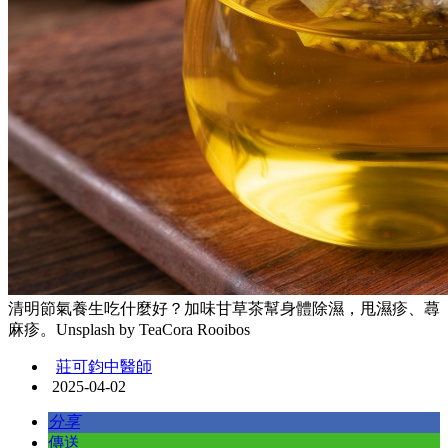
清明節氣養生吃什麼好？加味甘草茶幫身體除濕，甩濕疹、蕁
麻疹。Unsplash by TeaCora Rooibos
莊可鈞中醫師
2025-04-02
分享
傳送