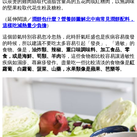
以汆燙的雞肉絲取代油脂含量高的五花肉或紅糟肉，以無調味
的堅果粒取代花生粉及糖粉。
（延伸閱讀／
潤餅包什麼？營養師圖解北中南常見潤餅配料，
這樣吃減熱量少負擔
）
這個節氣特別容易忽冷忽熱，此時肝氣旺盛也是疾病容易復發
的時候，所以建議不要吃太多容易引起「發炎」、「過敏」的
食物。像是，
油炸類、辣椒、重口味調味料、加工食品、零
食，或是海鮮、筍類、羊肉
等，這些食物都比較容易讓過敏性
疾病如濕疹、蕁麻疹發作。盡量吃一些比較清淡的食物像是
紅
蘿蔔、白蘿蔔、菠菜、山藥，水果類像是蘋果、芭樂等
。