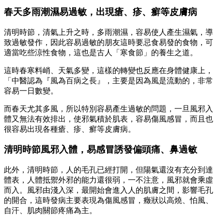
春天
多雨潮濕易過敏
，出現瘡、疹、癬等皮膚病
清明時節，清氣上升之時，多雨潮濕，容易使人產生濕氣，導
致過敏發作，因此容易過敏的朋友這時要忌食易發的食物，可
適當吃些涼性食物，這也是古人「寒食節」的養生之道。
這時春寒料峭、天氣多變，這樣的轉變也反應在身體健康上，
「中醫認為『風為百病之長』，主要是因為風是流動的，非常
容易一日數變。
而春天尤其多風，所以特別容易產生過敏的問題，一旦風邪入
體又無法有效排出，使邪氣積於肌表，容易傷風感冒，而且也
很容易出現各種瘡、疹、癬等皮膚病。
清明時節風邪入體，易
感冒
誘發偏頭痛、
鼻過敏
此外，清明時節，人的毛孔已經打開，但陽氣還沒有充分到達
體表，人體抵禦外邪的能力還很弱，一不注意，風邪就會乘虛
而入。
風邪由淺入深，最開始會進入人的肌膚之間，影響毛孔
的開合，這時發病主要表現為傷風感冒，癥狀以高燒、怕風、
自汗、肌肉關節疼痛為主。