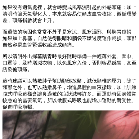
如果沒有適當處裡，就會轉變成風寒濕引起的外感頭痛；加上
清明時節天氣變化大，本來就容易使頭皮血管收縮，微循環變
差，頭痛指數就會上升。
而過敏的病因也常常不外乎是寒涼、風寒濕邪、與脾胃虛損，
如果加上鼻塞，自然使得眼睛和腦袋不斷過度運作耗損，頭部
自然容易血管緊張收縮造成頭痛。
所以清明外出掃墓踏青時最好隨時準備一件輕薄外套、圍巾、
口罩等，及時增減衣物，以免風寒入侵，否則容易感冒，甚至
誘發偏頭痛。
這時建議可以熱敷脖子幫助頸部放鬆，減低頸椎的壓力，除了
頸部之外，也可以熱敷鼻子，增進鼻腔的血液循環，加上訓練
腹式呼吸這樣會讓鼻過敏的症狀減輕許多。而運動時因身體常
較急迫的需要氧氣，所以做腹式呼吸也能增加運動的耐受性、
促進呼吸順暢。