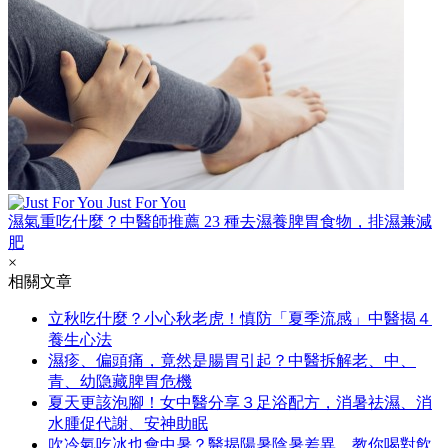
Just For You
濕氣重吃什麼？中醫師推薦 23 種去濕養脾胃食物，排濕兼減
肥
×
相關文章
立秋吃什麼？小心秋老虎！慎防「夏季流感」中醫揭４
養生心法
濕疹、偏頭痛，竟然是腸胃引起？中醫拆解老、中、
青、幼隐藏脾胃危機
夏天更該泡腳！女中醫分享３足浴配方，消暑祛濕、消
水腫促代謝、安神助眠
吹冷氣吃冰也會中暑？醫揭陽暑陰暑差異，教你喝對飲