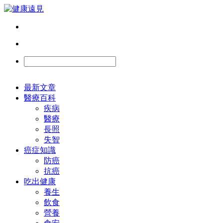
最新文章
醫療百科
疾病
醫療
長照
失智
癌症知識
防癌
抗癌
吃出健康
養生
飲食
營養