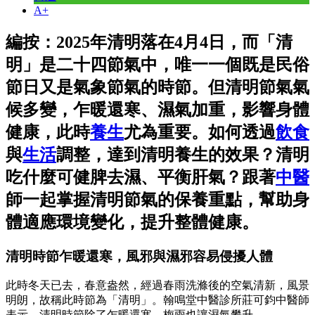
A+
編按：2025年清明落在4月4日，而「清
明」是二十四節氣中，唯一一個既是民俗
節日又是氣象節氣的時節。但清明節氣氣
候多變，乍暖還寒、濕氣加重，影響身體
健康，此時
養生
尤為重要。如何透過
飲食
與
生活
調整，達到清明養生的效果？清明
吃什麼可健脾去濕、平衡肝氣？跟著
中醫
師一起掌握清明節氣的保養重點，幫助身
體適應環境變化，提升整體健康。
清明時節乍暖還寒，風邪與濕邪容易侵擾人體
此時冬天已去，春意盎然，經過春雨洗滌後的空氣清新，風景
明朗，故稱此時節為「清明」。翰鳴堂中醫診所莊可鈞中醫師
表示，清明時節除了乍暖還寒，梅雨也讓濕氣攀升。