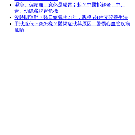
濕疹、偏頭痛，竟然是腸胃引起？中醫拆解老、中、
青、幼隐藏脾胃危機
沒時間運動？醫日練氣功21年，親授5分鐘零碎養生法
甲狀腺低下會怎樣？醫揭症狀與原因，警惕心血管疾病
風險