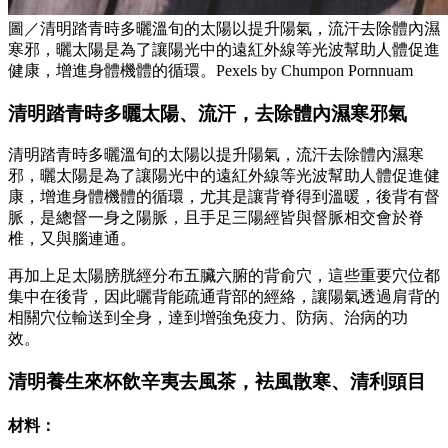
圖／清明踏青時多曬溫旬的太陽以提升陽氣，流汗去除體內濕
寒邪，曬太陽是為了讓陽光中的遠紅外線等光波幫助人體促進
健康，增進身體機體的循環。Pexels by Chumpon Pornnuam
清明踏青時多曬太陽、流汗，去除體內濕寒邪氣
清明踏青時多曬溫旬的太陽以提升陽氣，流汗去除體內濕寒
邪，曬太陽是為了讓陽光中的遠紅外線等光波幫助人體促進健
康，增進身體機體的循環，尤其是讓背脊得到溫暖，後背有督
脈，是總督一身之陽脈，且手足三陽經皆與督脈相交會於脊
椎，又與腦連通。
再加上足太陽膀胱經分布五臟六腑的背俞穴，這些重要穴位都
集中在後背，因此曬背能疏通背部的經絡，讓陽氣透過肩背的
相關穴位輸送到全身，達到增強免疫力、防病、治病的功
效。
清明養生來杯飲
辛夷去風茶，
袪風散寒、清利頭目
材料：