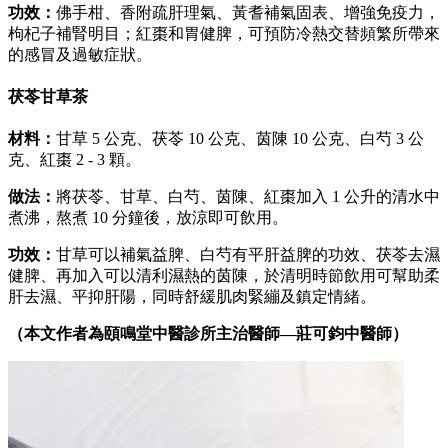
功效：
佛手柑、香附疏肝理氣、黃耆補氣固表、增強免疫力，
枸杞子補腎明目；紅棗和胃健脾，可預防冷熱交替頻繁所帶來
的感冒及過敏症狀。
茯苓甘草茶
材料：
甘草 5 公克、茯苓 10 公克、茵陳 10 公克、白芍 3 公
克、紅棗 2 - 3 顆。
做法：
將茯苓、甘草、白芍、茵陳、紅棗加入 1 公升的清水中
煮沸，熬煮 10 分鐘後，放涼即可飲用。
功效：
甘草可以補氣益脾、白芍有平肝益脾的功效、茯苓去濕
健脾、再加入可以清利濕熱的茵陳，於清明時節飲用可幫助柔
肝去濕、平抑肝陽，同時舒緩肌肉緊繃及鎮定情緒。
（本文作者為頤鳴堂中醫診所主治醫師—莊可鈞中醫師）