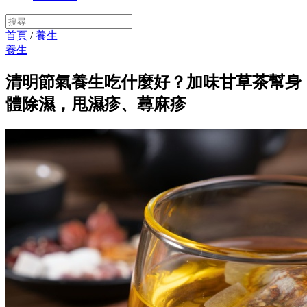
首頁
/
養生
養生
清明節氣養生吃什麼好？加味甘草茶幫身
體除濕，甩濕疹、蕁麻疹