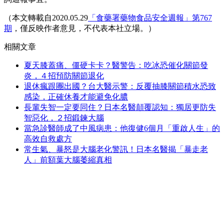
（本文轉載自2020.05.29
「食藥署藥物食品安全週報」第767
期
，僅反映作者意見，不代表本社立場。）
相關文章
夏天膝蓋痛、僵硬卡卡？醫警告：吃冰恐催化關節發
炎，４招預防關節退化
退休瘋跟團出國？台大醫示警：反覆抽膝關節積水恐致
感染，正確休養才能避免化膿
長輩失智一定要同住？日本名醫顛覆認知：獨居更防失
智惡化，２招鍛鍊大腦
當急診醫師成了中風病患：他復健6個月「重啟人生」的
高效自救處方
常生氣、暴怒是大腦老化警訊！日本名醫揭「暴走老
人」前額葉大腦萎縮真相