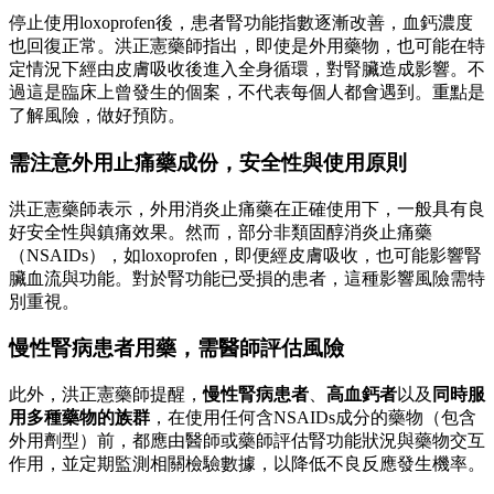
停止使用loxoprofen後，患者腎功能指數逐漸改善，血鈣濃度
也回復正常。洪正憲藥師指出，即使是外用藥物，也可能在特
定情況下經由皮膚吸收後進入全身循環，對腎臟造成影響。不
過這是臨床上曾發生的個案，不代表每個人都會遇到。重點是
了解風險，做好預防。
需注意外用止痛藥成份，安全性與使用原則
洪正憲藥師表示，外用消炎止痛藥在正確使用下，一般具有良
好安全性與鎮痛效果。然而，部分非類固醇消炎止痛藥
（NSAIDs），如loxoprofen，即便經皮膚吸收，也可能影響腎
臟血流與功能。對於腎功能已受損的患者，這種影響風險需特
別重視。
慢性腎病患者用藥，需醫師評估風險
此外，洪正憲藥師提醒，
慢性腎病患者
、
高血鈣者
以及
同時服
用多種藥物的族群
，在使用任何含NSAIDs成分的藥物（包含
外用劑型）前，都應由醫師或藥師評估腎功能狀況與藥物交互
作用，並定期監測相關檢驗數據，以降低不良反應發生機率。