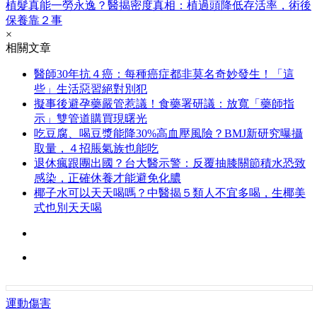
植髮真能一勞永逸？醫揭密度真相：植過頭降低存活率，術後
保養靠２事
×
相關文章
醫師30年抗４癌：每種癌症都非莫名奇妙發生！「這
些」生活惡習絕對別犯
擬事後避孕藥嚴管惹議！食藥署研議：放寬「藥師指
示」雙管道購買現曙光
吃豆腐、喝豆漿能降30%高血壓風險？BMJ新研究曝攝
取量，４招脹氣族也能吃
退休瘋跟團出國？台大醫示警：反覆抽膝關節積水恐致
感染，正確休養才能避免化膿
椰子水可以天天喝嗎？中醫揭５類人不宜多喝，生椰美
式也別天天喝
運動傷害