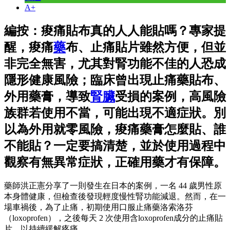
A+
編按：痠痛貼布真的人人能貼嗎？專家提
醒，痠痛
藥
布、止痛貼片雖然方便，但並
非完全無害，尤其對腎功能不佳的人恐成
隱形健康風險；臨床曾出現止痛藥貼布、
外用藥膏，導致
腎臟
受損的案例，高風險
族群若使用不當，可能出現不適症狀。別
以為外用就零風險，痠痛藥膏怎麼貼、誰
不能貼？一定要搞清楚，並於使用過程中
觀察有無異常症狀，正確用藥才有保障。
藥師洪正憲分享了一則發生在日本的案例，一名 44 歲男性原
本身體健康，但檢查後發現輕度慢性腎功能減退。然而，在一
場車禍後，為了止痛，初期使用口服止痛藥洛索洛芬
（loxoprofen），之後每天 2 次使用含loxoprofen成分的止痛貼
片，以持續緩解疼痛。