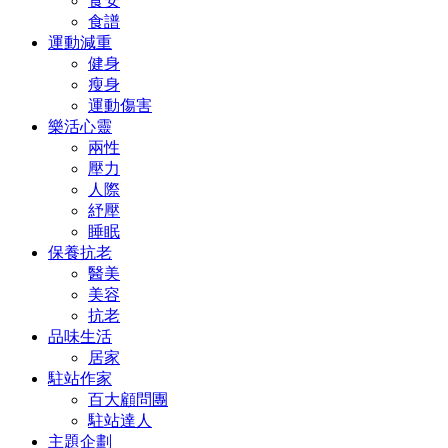
食安
食譜
運動減重
健身
瘦身
運動傷害
樂活心靈
兩性
壓力
人際
紓壓
睡眠
保養抗老
醫美
美容
抗老
品味生活
居家
駐站作家
百大顧問團
駐站達人
主題企劃