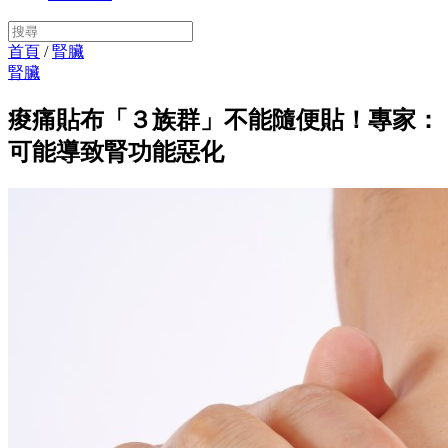
首頁
/
腎臟
腎臟
痠痛貼布「３族群」不能隨便貼！專家：
可能導致腎功能惡化