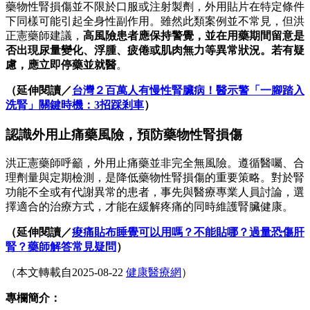
藥物性腎損傷並不限於口服或注射製劑，外用貼片在特定條件
下同樣可能引起全身性副作用。雖然此類案例並不常見，但洪
正憲藥師建議，
高風險患者應保持警覺，並在用藥期間留意是
否出現尿量變化、浮腫、疲倦或肌肉無力等異常狀況。若有疑
慮，應立即停藥並就醫
。
（延伸閱讀／
台灣２百萬人有慢性腎臟病！醫示警「一腳踏入
洗腎」關鍵時機：3招踩剎車
）
認識外用止痛藥風險，預防藥物性腎損傷
洪正憲藥師呼籲，外用止痛藥並非完全無風險。遵循醫囑、合
理劑量與定期檢測，是降低藥物性腎損傷的重要策略。對於腎
功能不全或有代謝異常的患者，事先與醫療專業人員討論，選
擇適合的治療方式，才能在緩解疼痛的同時維護腎臟健康。
（延伸閱讀／
痠痛貼布睡覺可以用嗎？不能貼哪？過量恐傷肝
腎？藥師解答常見疑問
）
（本文轉載自2025-08-22
健康醫療網
）
專欄簡介：