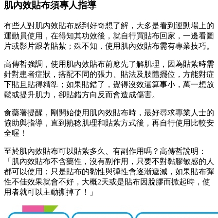
肌內效貼布須專人指導
有些人對肌內效貼布感到好奇想了解，大多是看到運動場上的
運動員使用，在得知其功效後，就自行買貼布回家，一邊看圖
片或影片跟著貼紮；殊不知，使用肌內效貼布需有專業技巧。
高傳哲強調，使用肌內效貼布前應先了解肌理，因為貼紮時需
針對患者症狀，搭配不同的張力、貼法及肢體擺位，方能對症
下貼且貼得精準；如果貼錯了，覺得沒效還算事小，萬一想放
鬆或提升肌力，卻貼錯方向反而會造成傷害。
食藥署提醒，剛開始使用肌內效貼布時，最好尋求專業人士的
協助與指導，直到熟稔肌理和貼紮方式後，再自行使用比較安
全喔！
至於肌內效貼布可以貼紮多久、有副作用嗎？高傳哲說明：
「肌內效貼布不含藥性，沒有副作用，只要不對黏膠敏感的人
都可以使用；只是貼布的黏性與彈性會逐漸遞減，如果貼布彈
性不佳效果就會不好，大概2天或是貼布因脫膠而掀起時，使
用者就可以主動撕掉了！」