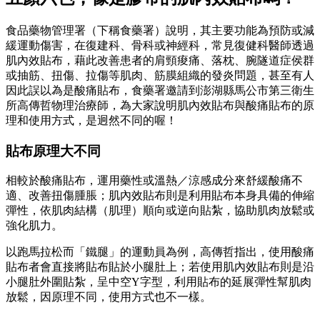
食品藥物管理署（下稱食藥署）說明，其主要功能為預防或減
緩運動傷害，在復建科、骨科或神經科，常見復健科醫師透過
肌內效貼布，藉此改善患者的肩頸痠痛、落枕、腕隧道症侯群
或抽筋、扭傷、拉傷等肌肉、筋膜組織的發炎問題，甚至有人
因此誤以為是酸痛貼布，食藥署邀請到澎湖縣馬公市第三衛生
所高傳哲物理治療師，為大家說明肌內效貼布與酸痛貼布的原
理和使用方式，是迥然不同的喔！
貼布原理大不同
相較於酸痛貼布，運用藥性或溫熱／涼感成分來舒緩酸痛不
適、改善扭傷腫脹；肌內效貼布則是利用貼布本身具備的伸縮
彈性，依肌肉結構（肌理）順向或逆向貼紮，協助肌肉放鬆或
強化肌力。
以跑馬拉松而「鐵腿」的運動員為例，高傳哲指出，使用酸痛
貼布者會直接將貼布貼於小腿肚上；若使用肌內效貼布則是沿
小腿肚外圍貼紮，呈中空Y字型，利用貼布的延展彈性幫肌肉
放鬆，因原理不同，使用方式也不一樣。