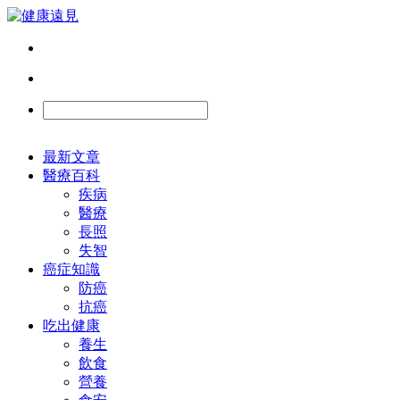
最新文章
醫療百科
疾病
醫療
長照
失智
癌症知識
防癌
抗癌
吃出健康
養生
飲食
營養