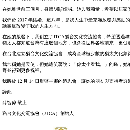
在她離世前三個⽉，⾝體明顯虛弱。她與我商量，希望以居家
我們於 2017 年結婚。這八年，是我⼈⽣中最充滿啟發與
話徹底改變了我的⼈⽣⽅向。
在她的啟發下，我創立了JTCA猶台⽂化交流協會，希望透過
猶太⼈都知道台灣有這麼個地⽅，也會從世界各地前來，更促
在台北建立猶台⽂化交流協會，成為全球極少數的猶太⽂化象
我常稱她是天使，但她總笑著說：「你太⼩看我。」的確，她
野並得到更多祝福。
我將於 12 ⽉ 14 ⽇舉辦坣娜的追思會，讓她的朋友與⽀
謹此，
薛智偉 敬上
猶台⽂化交流協會（JTCA）創始⼈