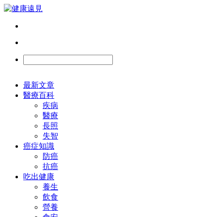
最新文章
醫療百科
疾病
醫療
長照
失智
癌症知識
防癌
抗癌
吃出健康
養生
飲食
營養