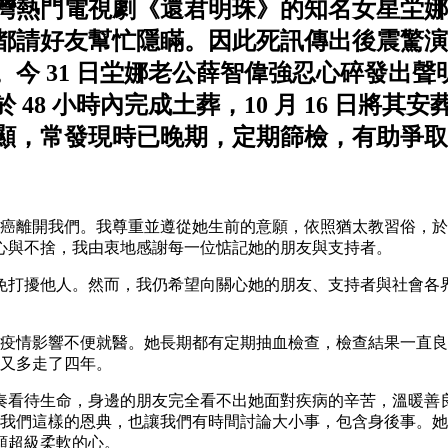
熱門電視劇《還君明珠》的知名女星坣娜於
都請好友幫忙隱瞞。因此死訊傳出後震驚演
 31 日坣娜老公薛智偉強忍心碎發出聲明表
48 ⼩時內完成⼟葬，10 ⽉ 16 ⽇將
顯，常發現時已晚期，定期篩檢，有助爭取
午因肺腺癌離開我們。我尊重並遵從她⽣前的意願，依照猶太教習俗，於 
⼼與不捨，我由衷地感謝每⼀位惦記她的朋友與⽀持者。
免打擾他⼈。然⽽，我仍希望向關⼼她的朋友、⽀持者與社會各
時因疫情影響不便就醫。她長期都有定期抽⾎檢查，檢查結果⼀直良
我⼜多走了四年。
奏看待⽣命，⾝邊的朋友完全看不出她⾯對疾病的辛苦，溫暖善
給了我們這樣的恩典，也讓我們有時間討論⼤⼩事，包含⾝後事。
顆超級柔軟的⼼。