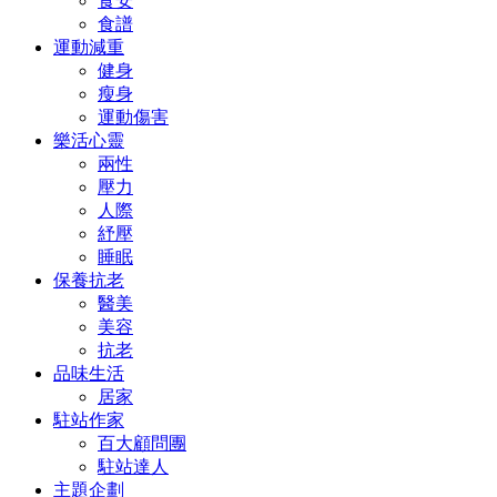
食安
食譜
運動減重
健身
瘦身
運動傷害
樂活心靈
兩性
壓力
人際
紓壓
睡眠
保養抗老
醫美
美容
抗老
品味生活
居家
駐站作家
百大顧問團
駐站達人
主題企劃