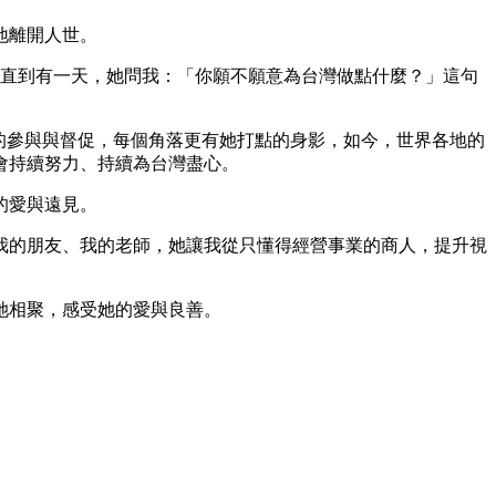
地離開⼈世。
夠，直到有⼀天，她問我：「你願不願意為台灣做點什麼？」這句
她的參與與督促，每個⾓落更有她打點的⾝影，如今，世界各地的
會持續努⼒、持續為台灣盡⼼。
的愛與遠⾒。
我的朋友、我的老師，她讓我從只懂得經營事業的商⼈，提升視
因她相聚，感受她的愛與良善。