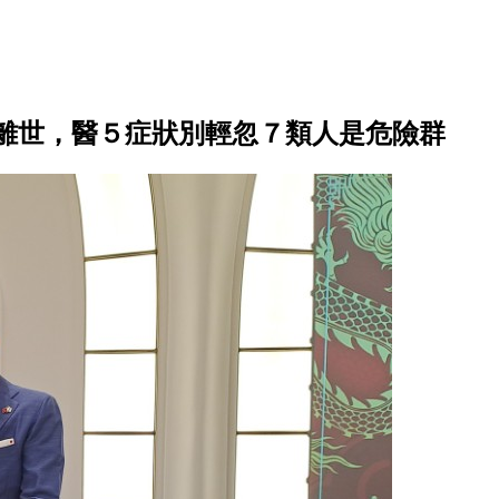
離世，醫５症狀別輕忽７類人是危險群