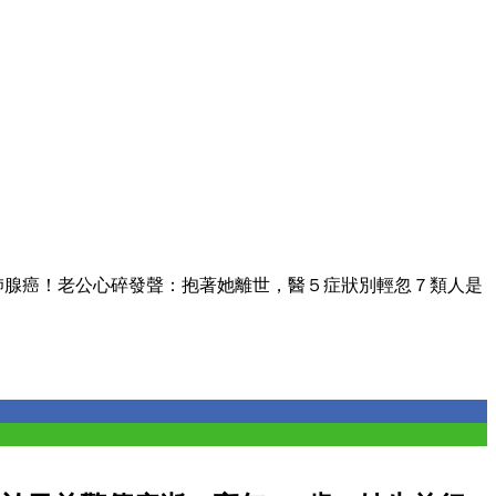
肺腺癌！老公心碎發聲：抱著她離世，醫５症狀別輕忽７類人是