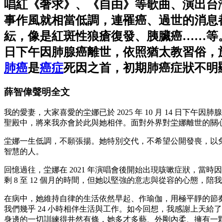
唱紅《奢求》、《自由》等歌曲、演出台灣
事作風就相當低調，連罹癌、過世的消息
紜，像是紅斑性狼瘡復發、胰臟癌……等。今
⽇下午因肺腺癌離世，依照猶太教習俗，於 
肺癌
是
癌症
死因之首，初期肺癌症狀不明
薛智偉聲明全文
我的愛妻，⼤家喜愛的坣娜已於 2025 年 10 ⽉ 14 ⽇下
聖殿中，將來我亦會於此與她相伴。⾯對外界對坣娜離世的關
坣娜⼀⽣低調，不願張揚。她特別交代，不希望公開發喪，以
智慧的⼈。
回憶過往，坣娜在 2021 年演唱會後開始出現咳嗽症狀，當
剩 8 ⾄ 12 個⽉的時間，但她以堅強的意志與從容的⼼態，陪
在病中，她維持⾃律的⽣活依然早起、作瑜伽，⽤極平靜的節
我們幾乎 24 ⼩時相伴⽣活與⼯作。如今回想，我感謝上天
⾝邊的⼀切訓練得井然有條，她多才多藝、外剛內柔、擁有⼀