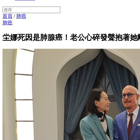
首頁
/
肺癌
肺癌
坣娜死因是肺腺癌！老公心碎發聲抱著她