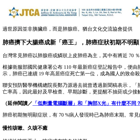
過世原因並非胰臟癌，而是肺腺癌。猶台文化交流協會提供
肺癌擠下大腸癌成新「癌王」，肺癌症狀初期不明顯
台灣常見肺癌以肺腺癌或鱗狀上皮肺癌為主，其中有將近 70 ％ 為肺腺
根據衛服部國民健康署公布 110 年最新癌症登記報告中，便由
示，肺癌已連續 19 年高居癌症死亡第一位，成為國人的致命
聯安預防醫學機構總院長鄭乃源過去就曾透過新聞稿表示，「
亡率高，因此最好及早檢查、早期診斷，更提醒不抽菸或少接
（延伸閱讀／
「低劑量電腦斷層」和「胸部X光」有什麼不同
肺癌初期無明顯症狀，有 70 %病人發現時已為肺癌末期。常
慢性咳嗽、久咳不癒