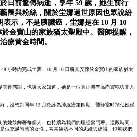
日前驚傳病逝，享年 59 歲，她生前行
藝圈與粉絲，關於坣娜過世原因也眾說紛
示，不是胰臟癌，坣娜是在 10 ⽉ 10
其安葬於⾦寶⼭的家族猶太聖殿中。醫師提醒，
治療黃金時間。
48 ⼩時內完成⼟葬，10 ⽉ 16 ⽇將其安葬於⾦寶⼭的家族猶太
界表達感謝，也讓⼤家知道，她是⼀位真正擁有⾼尚靈魂與非凡
好，沒想到同年 12 ⽉確診為肺腺癌第四期。醫師當時預估她僅
良的她⿎舞著每個⼈，也持續為我們的理想奮⾾著。這段時間，
她是位充滿智慧的女性，常常給我不同的思維與建議，也幫我把