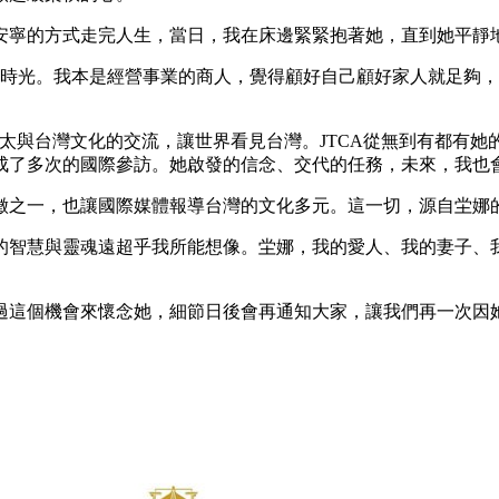
安寧的⽅式走完⼈⽣，當⽇，我在床邊緊緊抱著她，直到她平靜
感動的時光。我本是經營事業的商⼈，覺得顧好⾃⼰顧好家⼈就⾜
猶太與台灣⽂化的交流，讓世界看⾒台灣。JTCA從無到有都有
成了多次的國際參訪。她啟發的信念、交代的任務，未來，我也
徵之⼀，也讓國際媒體報導台灣的⽂化多元。這⼀切，源⾃坣娜
的智慧與靈魂遠超乎我所能想像。坣娜，我的愛⼈、我的妻⼦、
持者透過這個機會來懷念她，細節⽇後會再通知⼤家，讓我們再⼀次