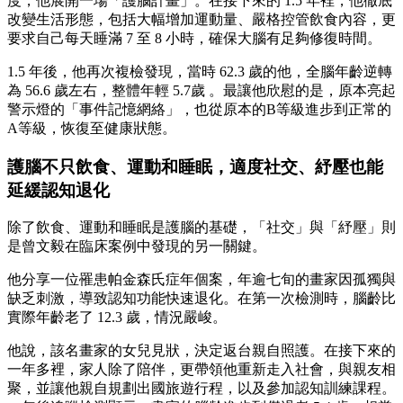
度，他展開一場「護腦計畫」。在接下來的 1.5 年裡，他徹底
改變生活形態，包括大幅增加運動量、嚴格控管飲食內容，更
要求自己每天睡滿 7 至 8 小時，確保大腦有足夠修復時間。
1.5 年後，他再次複檢發現，當時 62.3 歲的他，全腦年齡逆轉
為 56.6 歲左右，整體年輕 5.7歲 。最讓他欣慰的是，原本亮起
警示燈的「事件記憶網絡」，也從原本的B等級進步到正常的
A等級，恢復至健康狀態。
護腦不只飲食、運動和睡眠，適度社交、紓壓也能
延緩認知退化
除了飲食、運動和睡眠是護腦的基礎，「社交」與「紓壓」則
是曾文毅在臨床案例中發現的另一關鍵。
他分享一位罹患帕金森氏症年個案，年逾七旬的畫家因孤獨與
缺乏刺激，導致認知功能快速退化。在第一次檢測時，腦齡比
實際年齡老了 12.3 歲，情況嚴峻。
他說，該名畫家的女兒見狀，決定返台親自照護。在接下來的
一年多裡，家人除了陪伴，更帶領他重新走入社會，與親友相
聚，並讓他親自規劃出國旅遊行程，以及參加認知訓練課程。