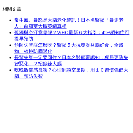
相關文章
常生氣、暴怒是大腦老化警訊！日本名醫揭「暴走老
人」前額葉大腦萎縮真相
孤獨與空汙竟傷腦？WHO最新６大指引：45%認知症可
提早預防
預防失智症怎麼吃？醫揭５大抗發炎益腦好食，全穀
物、核桃防腦退化
長輩失智一定要同住？日本名醫顛覆認知：獨居更防失
智惡化，２招鍛鍊大腦
吃晚飯倍感孤獨？心理師談空巢期，用１０習慣強健大
腦、預防失智