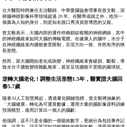
台大醫院特聘兼任主治醫師、中華愛腦協會理事長曾文毅，深
耕腦神經影像科學領域超過 20 年。在醫學成就之外，他另一
個廣為人知的身分，則是知名脫口秀演員曾博恩的父親。
曾文毅表示，大腦內部的運作仰賴錯綜複雜的神經網絡，其中
的神經纖維束如同大腦的傳輸電纜。在健康人的腦中，水分子
在神經纖維束內擴散會受限制，呈現方向一致、井然有序的狹
長形態。
然而，當大腦開始老化或病變，神經纖維束會破損、斷裂，導
致水分子擴散變得雜亂無章，甚至呈現擴散不受限的圓球狀。
逆轉大腦老化！調整生活形態1.5年，醫實證大腦回
春5.7歲
隨著AI人工智慧興起，透過量化關鍵指標，曾文毅將抽象的
「大腦健康」轉化為可運算數據，運用大量的腦影像資料訓練
預測模型，進而計算出一個人的腦齡。
他強調，這不只是全腦的一個籠統數字，更細分為包括事件記
憶、注意力、語言等認知功能網絡的個別年齡，讓受測者能清