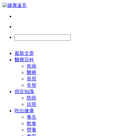
最新文章
醫療百科
疾病
醫療
長照
失智
癌症知識
防癌
抗癌
吃出健康
養生
飲食
營養