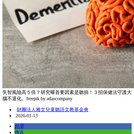
失智風險高５倍？研究曝首要因素是聽損！３招保健法守護大
腦不退化。freepik by atlascompany
財團法人雅文兒童聽語文教基金會
2026-01-13
分享
傳送