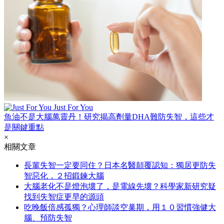
Just For You
魚油不是大腦萬靈丹！研究揭高劑量DHA難防失智，這些才
是關鍵重點
×
相關文章
長輩失智一定要同住？日本名醫顛覆認知：獨居更防失
智惡化，２招鍛鍊大腦
大腦老化不是燈泡壞了，是電線先壞？科學家新研究疑
找到失智症更早的源頭
吃晚飯倍感孤獨？心理師談空巢期，用１０習慣強健大
腦、預防失智