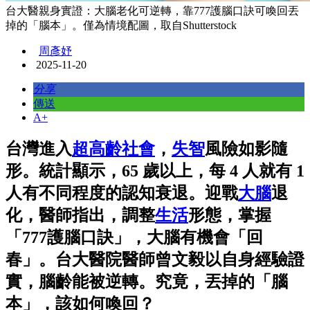
台大醫親身實證：大腦老化可逆轉，靠777護腦口訣可喚回丟
掉的「腦本」。僅為情境配圖，取自Shutterstock
周彥妤
2025-11-20
分享
傳送
A+
台灣進入
超高齡社會
，
失智
風險如影隨
形。統計顯示，65 歲以上，每 4 人就有 1
人有不同程度的認知衰退。迎戰
大腦
退
化，醫師指出，調整
生活
形態，掌握
「777護腦口訣」，大腦有機會「回
春」。台大醫院醫師曾文毅以自身經驗證
實，腦齡能被逆轉。究竟，丟掉的「腦
本」，該如何喚回？