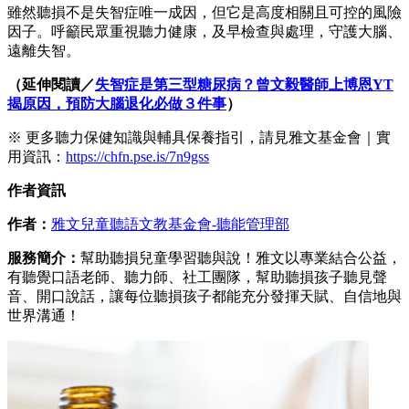
雖然聽損不是失智症唯一成因，但它是高度相關且可控的風險
因子。呼籲民眾重視聽力健康，及早檢查與處理，守護大腦、
遠離失智。
（延伸閱讀／
失智症是第三型糖尿病？曾文毅醫師上博恩YT
揭原因，預防大腦退化必做３件事
）
※ 更多聽力保健知識與輔具保養指引，請見雅文基金會｜實
用資訊：
https://chfn.pse.is/7n9gss
作者資訊
作者：
雅文兒童聽語文教基金會-聽能管理部
服務簡介：
幫助聽損兒童學習聽與說！雅文以專業結合公益，
有聽覺口語老師、聽力師、社工團隊，幫助聽損孩子聽見聲
音、開口說話，讓每位聽損孩子都能充分發揮天賦、自信地與
世界溝通！