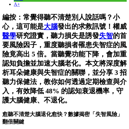
A+
編按：常覺得聽不清楚別人說話嗎？小
心，這可能是
大腦
發出的求救訊號！權威
醫學
研究證實，聽力損失是誘發
失智
的首
要風險因子，重度聽損者罹患失智症的風
險竟高出 5 倍。當聽覺功能下降，會加重
認知負擔並加速大腦老化。本文將深度解
析耳朵健康與失智症的關聯，並分享 3 招
聽力保健法，教你如何透過定期檢查與介
入，有效降低 48% 的認知衰退機率，守
護大腦健康、不退化。
愈聽不清楚大腦退化愈快？數據揭密「失智風險」
翻倍關鍵