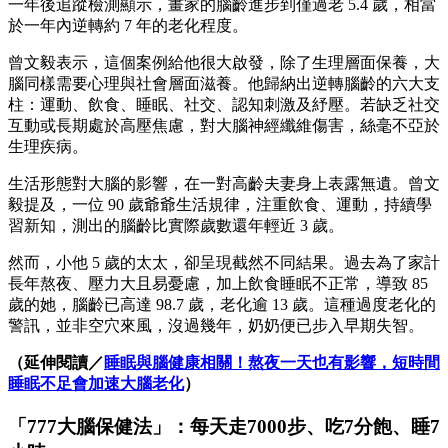
一年後追蹤檢測顯示，畫家的腦齡進步到僅過老 5.4 歲，相當
於一年內逆轉約 7 年的老化程度。
曾文毅表示，這個案例給他很大啟發，除了生理層面保養，大
腦同樣需要心理與社會層面滋養。他歸納出逆轉腦齡的六大支
柱：運動、飲食、睡眠、社交、認知刺激及紓壓。若缺乏社交
互動或長期處於高壓焦慮，對大腦神經纖維傷害，絲毫不亞於
生理疾病。
生活形態對大腦的影響，在一對高齡夫妻身上表露無遺。曾文
毅提及，一位 90 歲爺爺生活規律，注重飲食、運動，持續學
習新知，測出的腦齡比實際歲數還年輕近 3 歲。
然而，小他 5 歲的太太，卻呈現截然不同結果。過去為了家計
長年熬夜、壓力大且易憂慮，加上飲食睡眠不正常，導致 85
歲的她，腦齡已高達 98.7 歲，老化逾 13 歲。這種過度老化的
警訊，並非空穴來風，沒過幾年，奶奶便已步入早期失智。
（延伸閱讀／
睡眠與腦健康相關！熬夜一天也有影響，短時間
睡眠不足會加速大腦老化
）
「777大腦保健法」：每天走7000步、吃7分飽、睡7