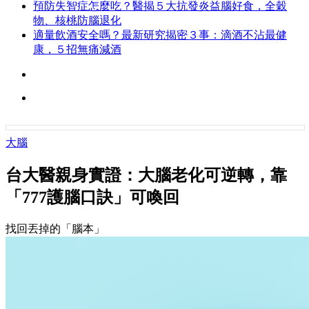
預防失智症怎麼吃？醫揭５大抗發炎益腦好食，全穀
物、核桃防腦退化
適量飲酒安全嗎？最新研究揭密３事：滴酒不沾最健
康，５招無痛減酒
大腦
台大醫親身實證：大腦老化可逆轉，靠
「777護腦口訣」可喚回
找回丟掉的「腦本」