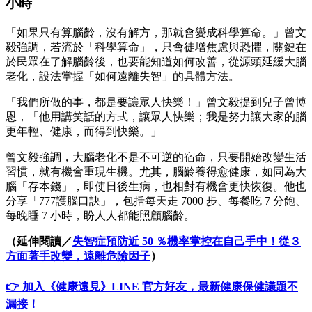
小時
「如果只有算腦齡，沒有解方，那就會變成科學算命。」曾文
毅強調，若流於「科學算命」，只會徒增焦慮與恐懼，關鍵在
於民眾在了解腦齡後，也要能知道如何改善，從源頭延緩大腦
老化，設法掌握「如何遠離失智」的具體方法。
「我們所做的事，都是要讓眾人快樂！」曾文毅提到兒子曾博
恩，「他用講笑話的方式，讓眾人快樂；我是努力讓大家的腦
更年輕、健康，而得到快樂。」
曾文毅強調，大腦老化不是不可逆的宿命，只要開始改變生活
習慣，就有機會重現生機。尤其，腦齡養得愈健康，如同為大
腦「存本錢」，即使日後生病，也相對有機會更快恢復。他也
分享「777護腦口訣」，包括每天走 7000 步、每餐吃 7 分飽、
每晚睡 7 小時，盼人人都能照顧腦齡。
（延伸閱讀／
失智症預防近 50 ％機率掌控在自己手中！從３
方面著手改變，遠離危險因子
）
👉 加入《健康遠見》LINE 官方好友，最新健康保健議題不
漏接！