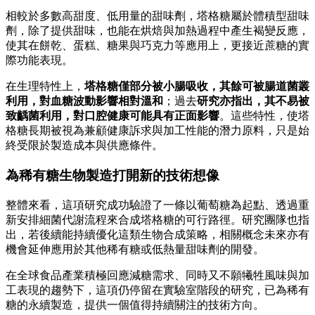
相較於多數高甜度、低用量的甜味劑，塔格糖屬於體積型甜味
劑，除了提供甜味，也能在烘焙與加熱過程中產生褐變反應，
使其在餅乾、蛋糕、糖果與巧克力等應用上，更接近蔗糖的實
際功能表現。
在生理特性上，
塔格糖僅部分被小腸吸收，其餘可被腸道菌叢
利用，對血糖波動影響相對溫和
；過去
研究亦指出，其不易被
致齲菌利用，對口腔健康可能具有正面影響
。這些特性，使塔
格糖長期被視為兼顧健康訴求與加工性能的潛力原料，只是始
終受限於製造成本與供應條件。
為稀有糖生物製造打開新的技術想像
整體來看，這項研究成功驗證了一條以葡萄糖為起點、透過重
新安排細菌代謝流程來合成塔格糖的可行路徑。研究團隊也指
出，若後續能持續優化這類生物合成策略，相關概念未來亦有
機會延伸應用於其他稀有糖或低熱量甜味劑的開發。
在全球食品產業積極回應減糖需求、同時又不願犧牲風味與加
工表現的趨勢下，這項仍停留在實驗室階段的研究，已為稀有
糖的永續製造，提供一個值得持續關注的技術方向。