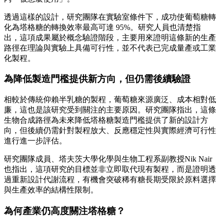
透過這樣的設計，研究團隊在實驗室條件下，成功使葡萄糖轉
化為塔格糖的轉換效率最高可達 95%。研究人員也清楚指
出，這項成果屬於概念驗證階段，主要用來證明這條新的生產
路徑在理論與實驗上具備可行性，並不代表已完成量產或工業
化製程。
為降低製造門檻提供新方向，但仍需後續驗證
相較於傳統仰賴半乳糖的製程，葡萄糖來源廣泛、成本相對低
廉，這也是該研究受到關注的主要原因。研究團隊指出，這條
生物合成路徑為未來降低塔格糖製造門檻提供了新的設計方
向，但後續仍需針對製程放大、反應穩定性與實際經濟可行性
進行進一步評估。
研究團隊成員、塔夫茨大學化學與生物工程系副教授Nik Nair
也指出，這項研究的目標並非立即取代現有製程，而是證明透
過重新設計代謝流程，有機會突破稀有糖長期受限於原料選擇
與生產效率的結構性限制。
為何產業仍高度關注塔格糖？