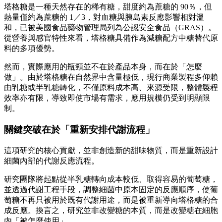
塔格糖是一種天然存在的稀有糖，甜度約為蔗糖的 90％，但
熱量僅約為蔗糖的 1／3，對血糖與胰島素反應影響相對溫
和，已被美國食品藥物管理局列為公認安全食品（GRAS）。
從營養與感官特性來看，塔格糖具備作為減糖配方中糖替代原
料的多項優勢。
然而，實際應用的瓶頸並不在於產品本身，而在於「怎麼
做」。由於塔格糖在自然界中含量極低，現行商業製程多仰賴
由乳糖或半乳糖轉化，不僅原料成本高、來源受限，整體製程
效率亦有限，導致即使市場有需求，應用規模仍受到明顯限
制。
關鍵突破在於「重新安排代謝流程」
這項研究的核心貢獻，並非創造新的甜味物質，而是重新設計
細菌內部的代謝反應流程。
研究團隊將起點從半乳糖轉向成本較低、取得容易的葡萄糖，
並透過代謝工程手段，調整細菌中原本固定的反應順序，使葡
萄糖不再只被用於既有代謝用途，而是被重新導向塔格糖的合
成反應。換言之，研究並非改變糖的本質，而是改變糖在細胞
內「被怎麼使用」。