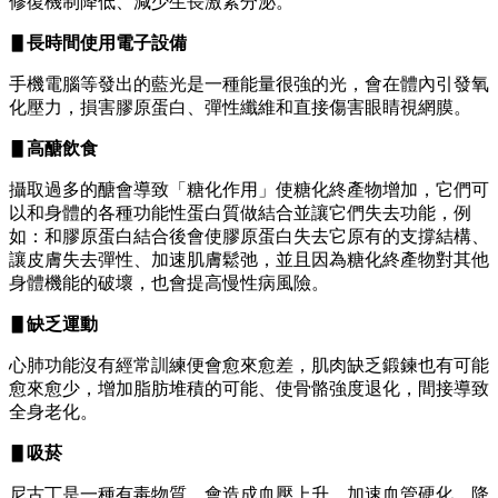
修復機制降低、減少生長激素分泌。
▋長時間使用電子設備
手機電腦等發出的藍光是一種能量很強的光，會在體內引發氧
化壓力，損害膠原蛋白、彈性纖維和直接傷害眼睛視網膜。
▋高醣飲食
攝取過多的醣會導致「糖化作用」使糖化終產物增加，它們可
以和身體的各種功能性蛋白質做結合並讓它們失去功能，例
如：和膠原蛋白結合後會使膠原蛋白失去它原有的支撐結構、
讓皮膚失去彈性、加速肌膚鬆弛，並且因為糖化終產物對其他
身體機能的破壞，也會提高慢性病風險。
▋缺乏運動
心肺功能沒有經常訓練便會愈來愈差，肌肉缺乏鍛鍊也有可能
愈來愈少，增加脂肪堆積的可能、使骨骼強度退化，間接導致
全身老化。
▋吸菸
尼古丁是一種有毒物質，會造成血壓上升、加速血管硬化、降