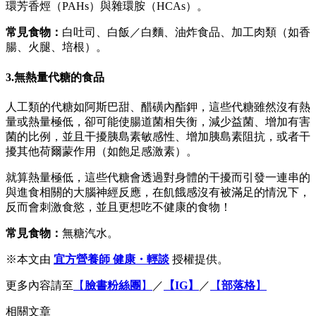
環芳香烴（PAHs）與雜環胺（HCAs）。
常見食物：
白吐司、白飯／白麵、油炸食品、加工肉類（如香
腸、火腿、培根）。
3.無熱量代糖的食品
人工類的代糖如阿斯巴甜、醋磺內酯鉀，這些代糖雖然沒有熱
量或熱量極低，卻可能使腸道菌相失衡，減少益菌、增加有害
菌的比例，並且干擾胰島素敏感性、增加胰島素阻抗，或者干
擾其他荷爾蒙作用（如飽足感激素）。
就算熱量極低，這些代糖會透過對身體的干擾而引發一連串的
與進食相關的大腦神經反應，在飢餓感沒有被滿足的情況下，
反而會刺激食慾，並且更想吃不健康的食物！
常見食物：
無糖汽水。
※本文由
宜方營養師 健康・輕談
授權提供。
更多內容請至
【
臉書粉絲團
】
／
【IG】
／
【
部落格
】
相關文章