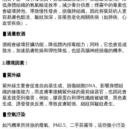
低身體組織的氧氣輸送效率，減少養分供應；煙霧中的毒素也
會破壞肺泡、導致慢性發炎，損傷肺組織。因此有吸菸的人更
容易膚色黯淡、皺紋加深，並罹患老化相關疾病（如肺病、心
血管疾病）。
▋過量飲酒
酒精會破壞肝臟功能，降低體內排毒能力；同時，它也會造成
脫水，加速肌膚乾燥和彈性降低，也提高腦神經損傷的機率。
2.環境因素：
▋紫外線
紫外線主要會促進自由基生成、損傷細胞DNA、影響身體組
織的修復能力，而皮膚事接觸紫外線的最前線器官，也因此會
最直接受到傷害，例如，膠原蛋白和彈性纖維被破壞、黑色素
生成、誘發發炎反應，導致皮膚鬆弛、細紋與皺紋產生。
▋
空氣汙染
如汽機車所排放的廢氣、PM2.5、二手菸霧等，這些微小汙染