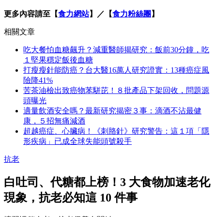
更多內容請至【
食力網站
】／【
食力粉絲團
】
相關文章
吃大餐怕血糖飆升？減重醫師揭研究：飯前30分鐘，吃
１堅果穩定飯後血糖
打瘦瘦針能防癌？台大醫16萬人研究證實：13種癌症風
險降41%
苦茶油檢出致癌物苯駢芘！８批產品下架回收，問題源
頭曝光
適量飲酒安全嗎？最新研究揭密３事：滴酒不沾最健
康，５招無痛減酒
超越癌症、心臟病！《刺胳針》研究警告：這１項「隱
形疾病」已成全球失能頭號殺手
抗老
白吐司、代糖都上榜！3 大食物加速老化
現象，抗老必知這 10 件事