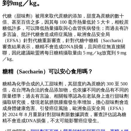
到9mg／kg。
代糖（甜味劑）被用來取代蔗糖的添加，甜度為蔗糖的數十
倍、甚至百倍之多，因其每 100 毫升熱量低於 5 大卡，相較蔗
糖低許多，可以降低熱量攝取與心血管疾病發生；而過去有許
多言論、批評代糖會造成癌症風險，歐洲食品安全局
（EFSA）針對代糖重新審查，針對代糖中糖精（Saccharin）
審查結果表示，糖精不會造成DNA損傷，且與癌症無直接關
聯，因此建議歐盟將每日糖精攝取量由 5 mg／kg放寬到 9 mg
／kg。
糖精（Saccharin）可以安心食用嗎？
糖精為化學合成的人工甜味劑，其甜度約為蔗糖的 300 至 500
倍，在台灣為合法的食品添加物，也依據不同的食品有不同的
限量標準；過去有言論、相關報導認為在老鼠身上進行甜味劑
攝取研究後，發現老鼠膀胱腫瘤發生率增加，擔心甜味劑會造
成身體健康危害、引發癌症風險，歐洲食品安全局（EFSA）
於 2024 年 8 月重新針對甜味劑新數據調查，審查評估認為糖
精不會造成DNA損傷，不太可能影響癌症發生。