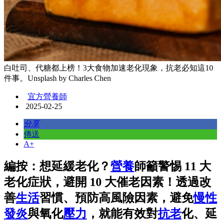
白吐司、代糖都上榜！3大食物加速老化現象，抗老必知這10
件事。Unsplash by Charles Chen
宜方營養師
2025-02-25
分享
傳送
A+
編按：想延緩老化？
營養
師籲警惕 11 大
老化症狀，避開 10 大催老因素！透過改
善
生活
習慣、預防高風險因素，避免
慢性
發炎
與氧化
壓力
，就能有效對
抗老
化、延