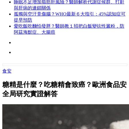
睡眠不足增加脂肪肝風險？醫師解析代謝症候群、打鼾
與肝病的連鎖關係
孤獨與空汙竟傷腦？WHO最新６大指引：45%認知症可
提早預防
愛吃飯吃麵怕發胖？醫師教１招把白飯變抗性澱粉，防
阿茲海默症、大腸癌
食安
糖精是什麼？吃糖精會致癌？歐洲食品安
全局研究實證解答