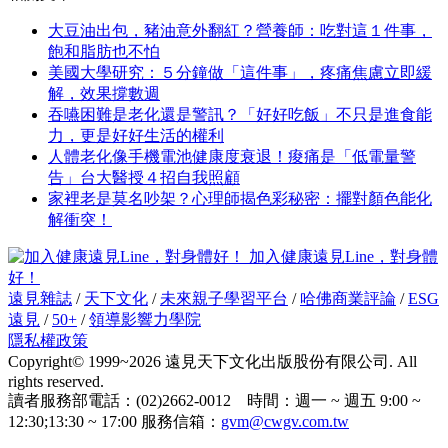
大豆油出包，豬油意外翻紅？營養師：吃對這１件事，
飽和脂肪也不怕
美國大學研究：５分鐘做「這件事」，疼痛焦慮立即緩
解，效果撐數週
吞嚥困難是老化還是警訊？「好好吃飯」不只是進食能
力，更是好好生活的權利
人體老化像手機電池健康度衰退！痠痛是「低電量警
告」台大醫授４招自我照顧
家裡老是莫名吵架？心理師揭色彩秘密：擺對顏色能化
解衝突！
加入健康遠見Line，對身體
好！
遠見雜誌
/
天下文化
/
未來親子學習平台
/
哈佛商業評論
/
ESG
遠見
/
50+
/
領導影響力學院
隱私權政策
Copyright© 1999~2026 遠見天下文化出版股份有限公司. All
rights reserved.
讀者服務部電話：(02)2662-0012 時間：週一 ~ 週五 9:00 ~
12:30;13:30 ~ 17:00 服務信箱：
gvm@cwgv.com.tw