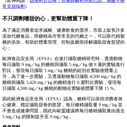
（延伸閱讀：
甜味劑百百種！營養師解析阿斯巴甜、寡醣４種
常見甜味劑
）
不只調劑嗜甜的心，更幫助體重下降！
為了滿足消費者追求減糖、健康飲食的需求，市面上販售許多
添加代糖食品，而糖精為市售常見的代糖之一，可以取代精製
糖的添加，有助於體重管理、控制血糖與排解攝取甜食慾望的
心；
歐洲食品安全局（EFSA）在進行攝取糖精研究時，透過動物
每日攝取 9 mg／kg 的糖精與攝取 5 mg／kg 做 8 週的實驗進行
對比，發現每日攝取 5 mg／kg 糖精的組別在實驗後體重上
升，為了進一步實驗，又透過動物每日攝取 4,500 mg／kg 的
糖精與攝取 3,420 mg／kg 的糖精進行 8 週對比實驗，發現每
日攝取 4,500 mg／kg 糖精的動物在實驗後體重下降 15 %。
因此歐洲食品安全局（EFSA）認為，糖精可以保持消費者身
心健康、穩定攝取甜食的慾望，每日糖精攝取量 9 mg／kg 並
不會造成健康問題，因此向歐盟建議將每日糖精攝取量由過去
5 mg／kg 的限制提升至 9 mg／kg 。