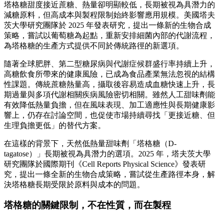
塔格糖甜度接近蔗糖、熱量卻明顯較低，長期被視為具潛力的
減糖原料，但高成本與製程限制始終影響應用規模。美國塔夫
茨大學研究團隊於 2025 年發表研究，提出一條新的生物合成
策略，嘗試以葡萄糖為起點，重新安排細菌內部的代謝流程，
為塔格糖的生產方式提供不同於傳統路徑的新選項。
隨著全球肥胖、第二型糖尿病與代謝症候群盛行率持續上升，
高糖飲食所帶來的健康風險，已成為食品產業無法忽視的結構
性課題。傳統蔗糖熱量高，攝取後容易造成血糖快速上升，長
期過量與多項代謝相關疾病風險密切相關。雖然人工甜味劑能
有效降低熱量負擔，但在風味表現、加工適應性與長期健康影
響上，仍存在討論空間，也促使市場持續尋找「更接近糖、但
生理負擔更低」的替代方案。
在這樣的背景下，天然低熱量甜味劑「塔格糖（D-
tagatose）」長期被視為具潛力的選項。2025 年，塔夫茨大學
研究團隊於國際期刊《Cell Reports Physical Science》發表研
究，提出一條全新的生物合成策略，嘗試從生產路徑本身，解
決塔格糖長期受限於原料與成本的問題。
塔格糖的關鍵限制，不在性質，而在製程