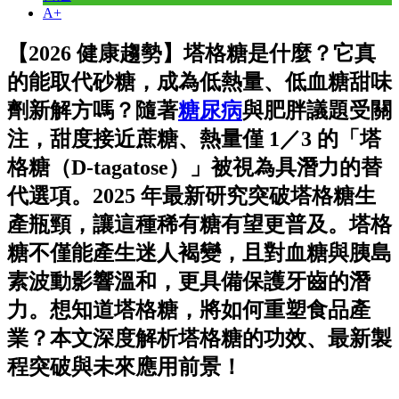
A+
【2026 健康趨勢】塔格糖是什麼？它真
的能取代砂糖，成為低熱量、低血糖甜味
劑新解方嗎？隨著
糖尿病
與肥胖議題受關
注，甜度接近蔗糖、熱量僅 1／3 的「塔
格糖（D-tagatose）」被視為具潛力的替
代選項。2025 年最新研究突破塔格糖生
產瓶頸，讓這種稀有糖有望更普及。塔格
糖不僅能產生迷人褐變，且對血糖與胰島
素波動影響溫和，更具備保護牙齒的潛
力。想知道塔格糖，將如何重塑食品產
業？本文深度解析塔格糖的功效、最新製
程突破與未來應用前景！