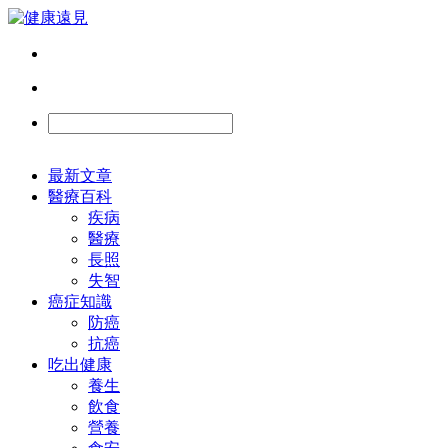
最新文章
醫療百科
疾病
醫療
長照
失智
癌症知識
防癌
抗癌
吃出健康
養生
飲食
營養