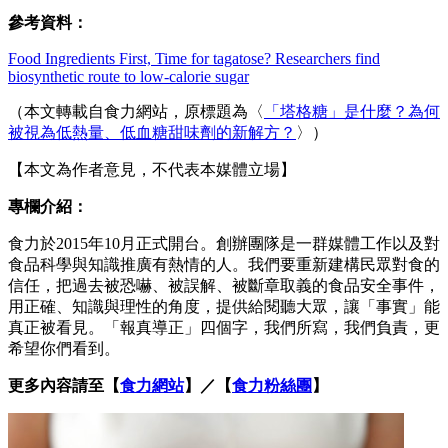
參考資料：
Food Ingredients First, Time for tagatose? Researchers find
biosynthetic route to low-calorie sugar
（本文轉載自食力網站，原標題為〈
「塔格糖」是什麼？為何
被視為低熱量、低血糖甜味劑的新解方？
〉）
【本文為作者意見，不代表本媒體立場】
專欄介紹：
食力於2015年10月正式開台。創辦團隊是一群媒體工作以及對
食品科學與知識推廣有熱情的人。我們要重新建構民眾對食的
信任，把過去被恐嚇、被誤解、被斷章取義的食品安全事件，
用正確、知識與理性的角度，提供給閱聽大眾，讓「事實」能
真正被看見。「報真導正」四個字，我們所寫，我們負責，更
希望你們看到。
更多內容請至【
食力網站
】／【
食力粉絲團
】