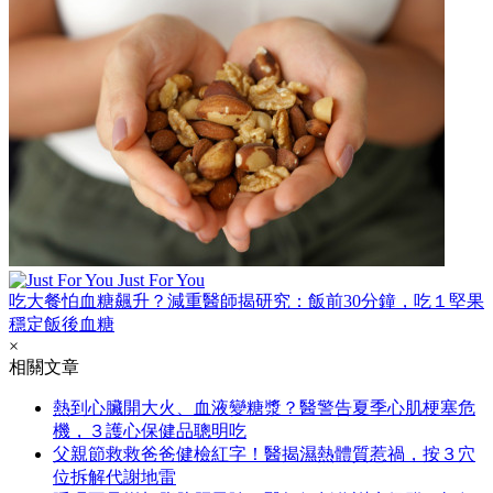
Just For You
吃大餐怕血糖飆升？減重醫師揭研究：飯前30分鐘，吃１堅果
穩定飯後血糖
×
相關文章
熱到心臟開大火、血液變糖漿？醫警告夏季心肌梗塞危
機，３護心保健品聰明吃
父親節救救爸爸健檢紅字！醫揭濕熱體質惹禍，按３穴
位拆解代謝地雷