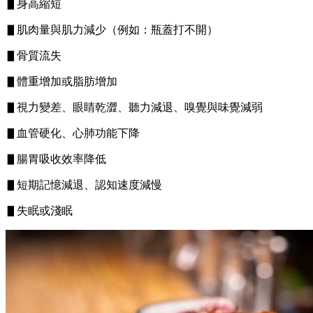
▋身高縮短
▋肌肉量與肌力減少（例如：瓶蓋打不開）
▋骨質流失
▋體重增加或脂肪增加
▋視力變差、眼睛乾澀、聽力減退、嗅覺與味覺減弱
▋血管硬化、心肺功能下降
▋腸胃吸收效率降低
▋短期記憶減退、認知速度減慢
▋失眠或淺眠