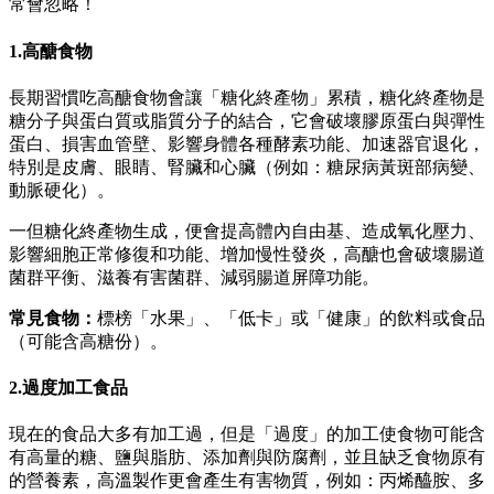
常會忽略！
1.高醣食物
長期習慣吃高醣食物會讓「糖化終產物」累積，糖化終產物是
糖分子與蛋白質或脂質分子的結合，它會破壞膠原蛋白與彈性
蛋白、損害血管壁、影響身體各種酵素功能、加速器官退化，
特別是皮膚、眼睛、腎臟和心臟（例如：糖尿病黃斑部病變、
動脈硬化）。
一但糖化終產物生成，便會提高體內自由基、造成氧化壓力、
影響細胞正常修復和功能、增加慢性發炎，高醣也會破壞腸道
菌群平衡、滋養有害菌群、減弱腸道屏障功能。
常見食物：
標榜「水果」、「低卡」或「健康」的飲料或食品
（可能含高糖份）。
2.過度加工食品
現在的食品大多有加工過，但是「過度」的加工使食物可能含
有高量的糖、鹽與脂肪、添加劑與防腐劑，並且缺乏食物原有
的營養素，高溫製作更會產生有害物質，例如：丙烯醯胺、多