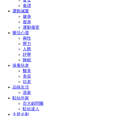
食安
食譜
運動減重
健身
瘦身
運動傷害
樂活心靈
兩性
壓力
人際
紓壓
睡眠
保養抗老
醫美
美容
抗老
品味生活
居家
駐站作家
百大顧問團
駐站達人
主題企劃