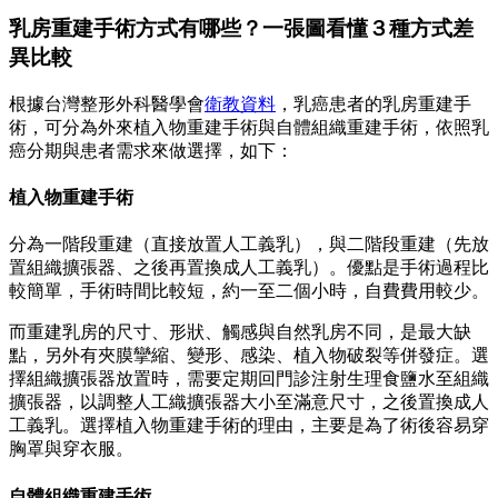
乳房重建手術方式有哪些？一張圖看懂３種方式差
異比較
根據台灣整形外科醫學會
衛教資料
，乳癌患者的乳房重建手
術，可分為外來植入物重建手術與自體組織重建手術，依照乳
癌分期與患者需求來做選擇，如下：
植入物重建手術
分為一階段重建（直接放置人工義乳），與二階段重建（先放
置組織擴張器、之後再置換成人工義乳）。優點是手術過程比
較簡單，手術時間比較短，約一至二個小時，自費費用較少。
而重建乳房的尺寸、形狀、觸感與自然乳房不同，是最大缺
點，另外有夾膜攣縮、變形、感染、植入物破裂等併發症。選
擇組織擴張器放置時，需要定期回門診注射生理食鹽水至組織
擴張器，以調整人工織擴張器大小至滿意尺寸，之後置換成人
工義乳。選擇植入物重建手術的理由，主要是為了術後容易穿
胸罩與穿衣服。
自體組織重建手術