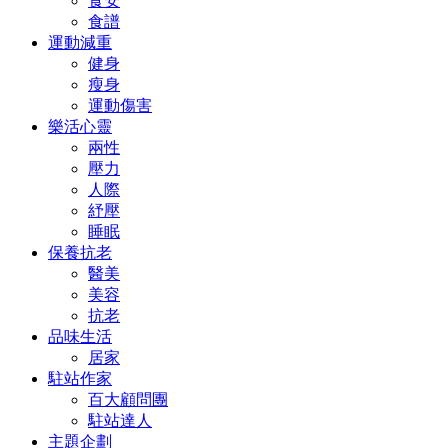
食安
食譜
運動減重
健身
瘦身
運動傷害
樂活心靈
兩性
壓力
人際
紓壓
睡眠
保養抗老
醫美
美容
抗老
品味生活
居家
駐站作家
百大顧問團
駐站達人
主題企劃