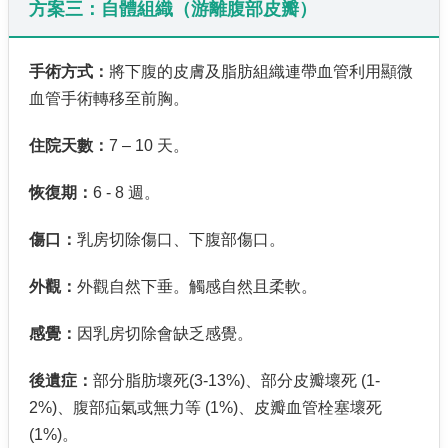
方案三：自體組織（游離腹部皮瓣）
手術方式：
將下腹的皮膚及脂肪組織連帶血管利用顯微
血管手術轉移至前胸。
住院天數：
7 – 10 天。
恢復期：
6 - 8 週。
傷口：
乳房切除傷口、下腹部傷口。
外觀：
外觀自然下垂。觸感自然且柔軟。
感覺：
因乳房切除會缺乏感覺。
後遺症：
部分脂肪壞死(3-13%)、部分皮瓣壞死 (1-
2%)、腹部疝氣或無力等 (1%)、皮瓣血管栓塞壞死
(1%)。