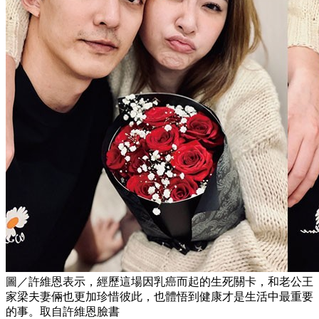
圖／許維恩表示，經歷這場因乳癌而起的生死關卡，和老公王
家梁夫妻倆也更加珍惜彼此，也體悟到健康才是生活中最重要
的事。取自許維恩臉書