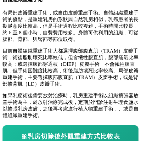
有局部皮瓣重建手術，或自由皮瓣重建手術。自體組織重建手
術的優點，是重建乳房的形狀與自然乳房相似，乳癌患者的長
期滿意度比較高，但是手術過程比較複雜，手術時間比較長，
約 6 至 8 個小時，自費費用較多。身體可供利用的組織，可從
腹部、背部、與臀部等部位取得。
目前自體組織重建手術大都選擇腹部腹直肌（TRAM）皮瓣手
術，術後脂肪壞死比率較低，但會犧牲腹直肌，腹部疝氣比率
較高；或選擇腹部穿通枝（DIEP）皮瓣手術，不會犧牲腹直
肌，但手術困難度比較高，術後脂肪壞死比率較高。局部皮瓣
重建手術，主要選擇腹部腹直肌（TRAM）皮瓣手術，或是背
部擴背肌（LD）皮瓣手術。
如果乳癌術後需要放射治療時，乳房重建手術以組織擴張器放
置手術為主，於放射治療完成後，定期於門診注射生理食鹽水
以擴張乳房皮膚，之後再考慮進行植入物重建手術，、或是自
體組織重建手術。
🎀乳房切除後外觀重建方式比較表