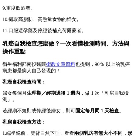
9.重度飲酒者。
10.攝取高脂肪、高熱量食物的婦女。
11.口服避孕藥及停經後補充荷爾蒙者。
乳癌自我檢查怎麼做？一次看懂檢測時間、方法與
操作重點
衛生福利部南投醫院
衛教文章資料
也提到，90％ 以上的乳癌
病患都是病人自己發現的！
乳癌自我檢查時間：
婦女每個月
生理期／經期過後 1 週內
，做 1 次「乳房自我檢
測」。
若經期不規則或停經後婦女，則可
固定每月同 1 天檢查
。
乳房自我檢查方法
：
1.端坐鏡前，雙臂自然下垂，看看
兩側乳房有無大小不同，形