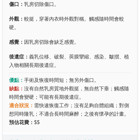
傷口：
乳房切除傷口。
外觀：
較挺，穿著內衣時外觀對稱。觸感隨時間會較
硬。
感覺：
因乳房切除會缺乏感覺。
後遺症：
義乳位移、破裂、莢膜攣縮、感染、皺摺、植
入物相關長期後遺症。
優點：
手術及恢復時間短；無另外傷口。
缺點：
沒有自然乳房質地外觀挺，無自然下垂；觸感隨
時間會變硬；可能有長期後遺症。
適合狀況：
需快速恢復工作；沒有足夠自體組織；對側
想同時隆乳；不適合長時間麻醉；之後有懷孕的計畫。
預估花費：
$$