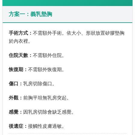
方案一：義乳墊胸
手術方式：
不需額外手術。依大小、形狀放置矽膠墊胸
於內衣裡。
住院天數：
不需額外住院。
恢復期：
不需額外恢復期。
傷口：
乳房切除傷口。
外觀：
前胸平坦無乳房突起。
感覺：
因乳房切除會缺乏感覺。
後遺症：
接觸性皮膚過敏。