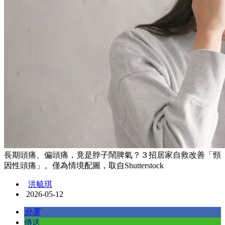
長期頭痛、偏頭痛，竟是脖子鬧脾氣？３招居家自救改善「頸
因性頭痛」。僅為情境配圖，取自Shutterstock
洪毓琪
2026-05-12
分享
傳送