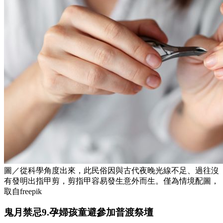
圖／從科學角度出來，此民俗因與古代夜晚光線不足、過往沒
有發明出指甲剪，剪指甲容易發生意外而生。僅為情境配圖，
取自freepik
鬼月禁忌9.孕婦孩童避參加普渡祭壇