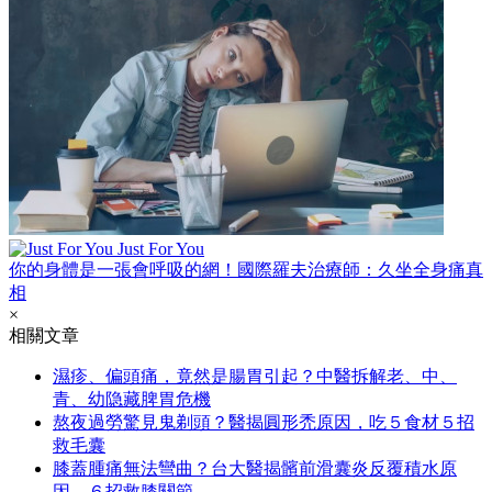
Just For You
你的身體是一張會呼吸的網！國際羅夫治療師：久坐全身痛真
相
×
相關文章
濕疹、偏頭痛，竟然是腸胃引起？中醫拆解老、中、
青、幼隐藏脾胃危機
熬夜過勞驚見鬼剃頭？醫揭圓形禿原因，吃５食材５招
救毛囊
膝蓋腫痛無法彎曲？台大醫揭髕前滑囊炎反覆積水原
因，６招救膝關節