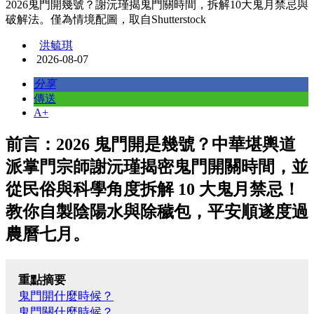
2026鬼門開幾號？謝沅瑾揭鬼門關時間，拆解10大鬼月禁忌與
破解法。僅為情境配圖，取自Shutterstock
洪毓琪
2026-08-07
分享
傳送
A+
前言：2026 鬼門開是幾號？中華堪輿道
派掌門宗師謝沅瑾揭密鬼門開關時間，並
從民俗與科學角度拆解 10 大鬼月禁忌！
教你自製陰陽水與除穢包，平安順遂度過
農曆七月。
重點摘要
鬼門開什麼時候？
鬼門關什麼時候？