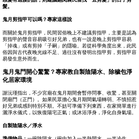
髮。
鬼月剪指甲可以嗎？專家這樣說
而關於鬼月剪指甲，民間習俗晚上不建議剪指甲，主要是認為
剪指甲的聲音容易吸引好兄弟，也有一說是晚上剪指甲容易
「掉魂」或有剪掉「子嗣」的隱喻。若從科學角度出來，此民
俗因與古代夜晚光線不足、過往沒有發明出指甲剪，剪指甲容
易發生意外而生。
鬼月鬼門開心驚驚？專家教自製陰陽水、除穢包淨
化居家環境
謝沅瑾指出，不少宮廟在鬼月期間會暫停問事、收驚，甚至關
閉廟門（正門）。如果民眾擔心鬼月期間氣場轉弱、不慎招惹
好兄弟或感到特別不順。不妨可準備下列東西，在家簡單進行
灑淨水儀式，以恢復陽宅正氣；或沐浴淨身，淨化自身氣場。
自製陰陽水／淨水
準備物品：
一碗陰陽水（碗中加入一半熱開水、一半冷生