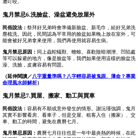
遭叮咬。
鬼月禁忌6.洗臉盆、澡盆避免放屋外
民俗說法：
祭拜好兄弟時會準備新臉盆、新毛巾，給好兄弟洗
塵梳洗。因此，民間認為平常用的臉盆如果晚上放在室外，可
能會被好兄弟拿來使用，我們再使用就容易生病。
鬼月禁忌原因：
同上蟲蛇蟻獸、蟾蜍。喜歡陰暗潮溼、凹陷處
等可以躲避的地方，像是臉盆等，我們如果使用這樣的臉盆洗
澡、洗臉，皮膚容易有問題。
（延伸閱讀／
八字重量準嗎？八字輕容易被鬼跟、薄命？專業
命理風水師解析
）
鬼月禁忌7.買屋、搬家、動工與買車
民俗說法：
容易有不順或意外發生的情形。謝沅瑾強調，鬼月
其實不影響看房、看車子，但是交屋、租客入住（搬家）、交
車、動工的時間，避免在農曆七月。
鬼月禁忌原因：
農曆七月往往也是一年中最炎熱的時候，在此