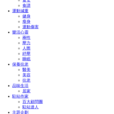
食安
食譜
運動減重
健身
瘦身
運動傷害
樂活心靈
兩性
壓力
人際
紓壓
睡眠
保養抗老
醫美
美容
抗老
品味生活
居家
駐站作家
百大顧問團
駐站達人
主題企劃