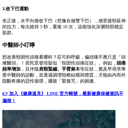
3.收下巴運動
坐正後，水平向後收下巴（想像在做雙下巴），感受後頸延伸
的拉力，每次維持 5 秒，重複 10 次，這能強化深層頸部穩定
肌群。
中醫師小叮嚀
想改善頸因性頭痛看哪科？莊可鈞呼籲，偏頭痛不應只是「頭
痛醫頭」！若民眾發現疑似「頸因性頭痛症狀」。例如，
頭痛
頻率增加
，且伴隨
肩頸緊繃、手臂麻木
等症狀，應及早尋求專
業中醫師的診斷，並透過調理頸椎結構與體質，才能由內而外
阻斷疼痛的惡性循環，擺脫「緊箍咒」的困擾。
👉 加入《健康遠見》 LINE 官方帳號，最新健康保健資訊不
漏接！