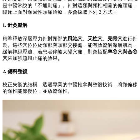
是中醫常說的「不通則痛」。針對這類與頸椎相關的偏頭痛，
臨床上面對頸因性頭痛治療，多會採取下列 2 方式：
1. 針灸鬆解
精準釋放深層壓力針對頸部的
風池穴、天柱穴、完骨穴
進行針
刺。這些穴位位於頸部與頭部交接處，能有效鬆解深層肌肉，
緩解神經壓迫。若患者伴隨太陽穴痛，則會搭配
率谷穴
與
合谷
穴
來加強疏風止痛的效果。
2. 傷科整復
校正失衡的結構，透過專業的中醫推拿與整復技術，將微偏移
的頸椎關節復位，並放鬆頸椎。