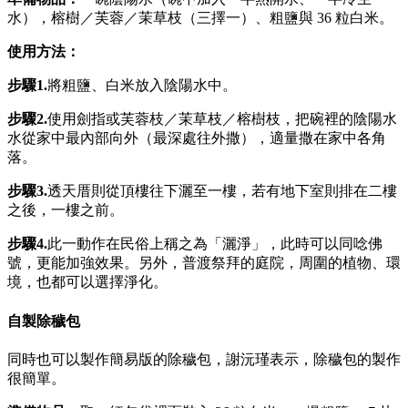
水），榕樹／芙蓉／茉草枝（三擇一）、粗鹽與 36 粒白米。
使用方法：
步驟1.
將粗鹽、白米放入陰陽水中。
步驟2.
使用劍指或芙蓉枝／茉草枝／榕樹枝，把碗裡的陰陽水
水從家中最內部向外（最深處往外撒），適量撒在家中各角
落。
步驟3.
透天厝則從頂樓往下灑至一樓，若有地下室則排在二樓
之後，一樓之前。
步驟
4.
此一動作在民俗上稱之為「灑淨」，此時可以同唸佛
號，更能加強效果。另外，普渡祭拜的庭院，周圍的植物、環
境，也都可以選擇淨化。
自製除穢包
同時也可以製作簡易版的除穢包，謝沅瑾表示，除穢包的製作
很簡單。