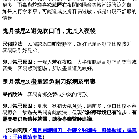
蟲多，而毒蟲蛇蟻喜歡藏匿在夜間的陽台等較潮濕陰涼之處，
如果人再拿來穿，可能造成皮膚容易過敏，或是出現不舒服的
情形。
鬼月禁忌2.避免吹口哨，尤其入夜後
民俗說法：
民間認為口哨聲頻率，跟好兄弟的頻率比較接近，
容易吸引好兄弟。
鬼月禁忌原因：
一般人若在夜晚、大半夜聽到高頻率的聲音或
音樂，容易感到驚嚇，所以盡量避免較好。
鬼月禁忌3.盡量避免開刀探病及弔喪
民俗說法：
容易有抓交替或沖煞的情形。
鬼月禁忌原因：
夏末、秋初天氣炎熱，病菌多，傷口比較不容
易癒合，故過去民間有此說法，但
現代醫療環境已有進步，有
需要者仍應積極就醫，聽從專業醫師建議
。
（延伸閱讀／
鬼月忌諱開刀、住院？醫師提「科學數據」揭真
相：手術風險更低
）