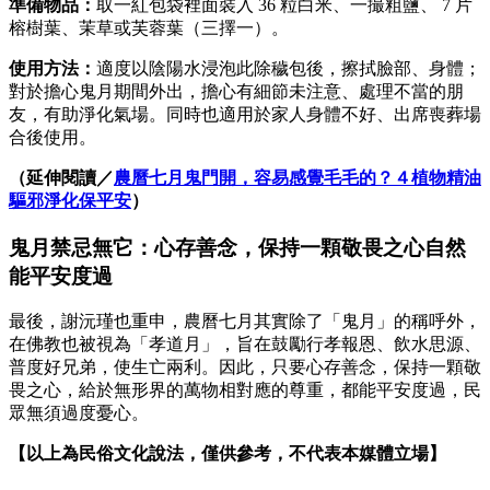
準備物品：
取一紅包袋裡面裝入 36 粒白米、一撮粗鹽、 7 片
榕樹葉、茉草或芙蓉葉（三擇一）。
使用方法：
適度以陰陽水浸泡此除穢包後，擦拭臉部、身體；
對於擔心鬼月期間外出，擔心有細節未注意、處理不當的朋
友，有助淨化氣場。同時也適用於家人身體不好、出席喪葬場
合後使用。
（延伸閱讀／
農曆七月鬼門開，容易感覺毛毛的？４植物精油
驅邪淨化保平安
）
鬼月禁忌無它：心存善念，保持一顆敬畏之心自然
能平安度過
最後，謝沅瑾也重申，農曆七月其實除了「鬼月」的稱呼外，
在佛教也被視為「孝道月」，旨在鼓勵行孝報恩、飲水思源、
普度好兄弟，使生亡兩利。因此，只要心存善念，保持一顆敬
畏之心，給於無形界的萬物相對應的尊重，都能平安度過，民
眾無須過度憂心。
【以上為民俗文化說法，僅供參考，不代表本媒體立場】