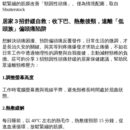
鬆緊繃的筋膜改善「頸因性頭痛」。僅為情境配圖，取自
Shutterstock
居家３招舒緩自救：收下巴、熱敷後頸，遠離「低
頭族」偏頭痛陷阱
想解決頭痛困擾、預防偏頭痛反覆發作，日常生活的微調，才
是長治久安的關鍵。與其等到疼痛爆發才求助止痛藥，不如在
日常工作中透過物理性的調整與自我復健，主動減輕頸椎的負
擔。莊可鈞分享 3 招頸因性頭痛舒緩的居家保健建議，幫助民
眾遠離頸椎壓力：
1.調整螢幕高度
工作時電腦螢幕應與視線平齊，避免頸椎長時間處於屈曲狀
態。
2.熱敷緩解
每日睡前，以 40°C 左右的熱毛巾，熱敷後頸部 15 分鐘，促
進血液循環，放鬆緊繃的筋膜。