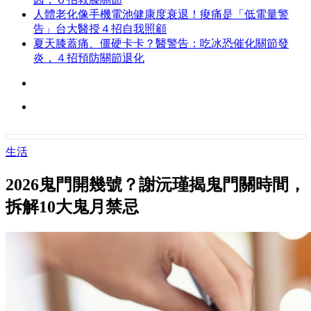
人體老化像手機電池健康度衰退！痠痛是「低電量警
告」台大醫授４招自我照顧
夏天膝蓋痛、僵硬卡卡？醫警告：吃冰恐催化關節發
炎，４招預防關節退化
生活
2026鬼門開幾號？謝沅瑾揭鬼門關時間，
拆解10大鬼月禁忌