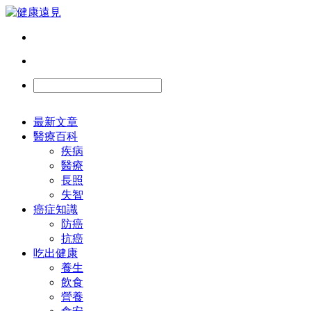
最新文章
醫療百科
疾病
醫療
長照
失智
癌症知識
防癌
抗癌
吃出健康
養生
飲食
營養