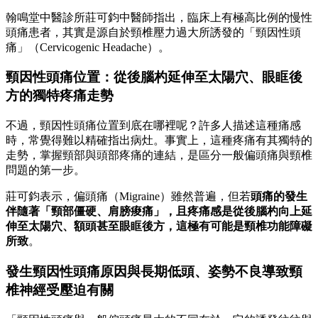
翰鳴堂中醫診所莊可鈞中醫師指出，臨床上有極高比例的慢性
頭痛患者，其實是源自於頸椎壓力過大所誘發的「頸因性頭
痛」（Cervicogenic Headache）。
頸因性頭痛位置：從
後腦杓
延伸至太陽穴、眼眶後
方的獨特疼痛走勢
不過，頸因性頭痛位置到底在哪裡呢？許多人描述這種痛感
時，常覺得難以精確指出病灶。事實上，這種疼痛有其獨特的
走勢，掌握頸部與頭部疼痛的連結，是區分一般偏頭痛與頸椎
問題的第一步。
莊可鈞表示，偏頭痛（Migraine）雖然普遍，但若
頭痛的發生
伴隨著「頸部僵硬、肩膀痠痛」
，且疼痛感是從後腦杓向上延
伸至太陽穴、額頭甚至眼眶後方，這極有可能是頸椎功能障礙
所致
。
發生頸因性頭痛原因與長期低頭、姿勢不良導致頸
椎神經受壓迫有關