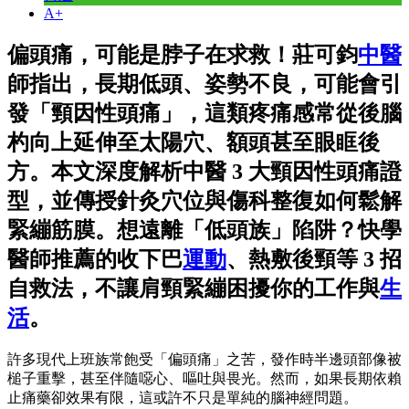
A+
偏頭痛，可能是脖子在求救！莊可鈞
中醫
師指出，長期低頭、姿勢不良，可能會引
發「頸因性頭痛」，這類疼痛感常從後腦
杓向上延伸至太陽穴、額頭甚至眼眶後
方。本文深度解析中醫 3 大頸因性頭痛證
型，並傳授針灸穴位與傷科整復如何鬆解
緊繃筋膜。想遠離「低頭族」陷阱？快學
醫師推薦的收下巴
運動
、熱敷後頸等 3 招
自救法，不讓肩頸緊繃困擾你的工作與
生
活
。
許多現代上班族常飽受「偏頭痛」之苦，發作時半邊頭部像被
槌子重擊，甚至伴隨噁心、嘔吐與畏光。然而，如果長期依賴
止痛藥卻效果有限，這或許不只是單純的腦神經問題。