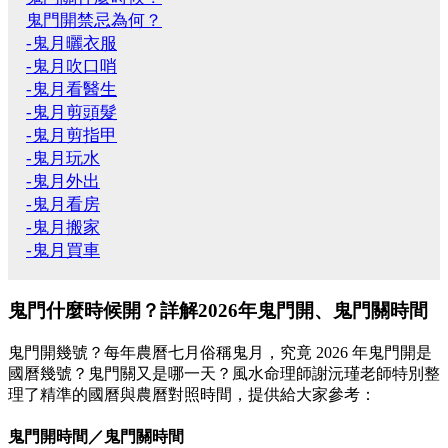
鬼門開禁忌為何？
-鬼月曬衣服
-鬼月吹口哨
-鬼月看醫生
-鬼月剪頭髮
-鬼月剪指甲
-鬼月玩水
-鬼月外出
-鬼月看房
-鬼月搬家
-鬼月買車
鬼門什麼時候開？詳解2026年鬼門開、鬼門關時間
鬼門開幾號？每年農曆七月俗稱鬼月，究竟 2026 年鬼門開是
國曆幾號？鬼門關又是哪一天？風水命理師謝沅瑾老師特別整
理了精準的國曆與農曆對照時間，提供給大家參考：
鬼門開時間／鬼門關時間