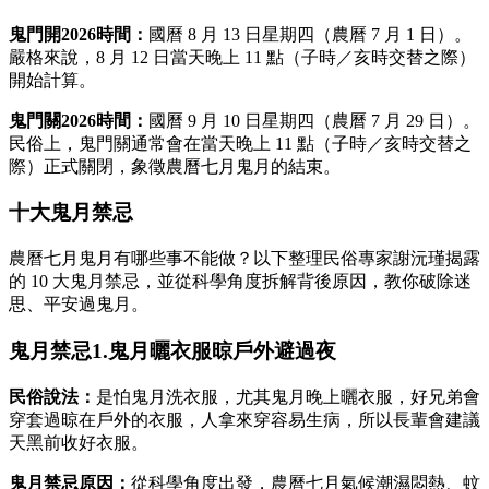
鬼門開2026時間：
國曆 8 月 13 日星期四（農曆 7 月 1 日）。
嚴格來說，8 月 12 日當天晚上 11 點（子時／亥時交替之際）
開始計算。
鬼門關2026時間：
國曆 9 月 10 日星期四（農曆 7 月 29 日）。
民俗上，鬼門關通常會在當天晚上 11 點（子時／亥時交替之
際）正式關閉，象徵農曆七月鬼月的結束。
十大鬼月禁忌
農曆七月鬼月有哪些事不能做？以下整理民俗專家謝沅瑾揭露
的 10 大鬼月禁忌，並從科學角度拆解背後原因，教你破除迷
思、平安過鬼月。
鬼月禁忌1.鬼月曬衣服晾戶外避過夜
民俗說法：
是怕鬼月洗衣服，尤其鬼月晚上曬衣服，好兄弟會
穿套過晾在戶外的衣服，人拿來穿容易生病，所以長輩會建議
天黑前收好衣服。
鬼月禁忌原因：
從科學角度出發，農曆七月氣候潮濕悶熱、蚊