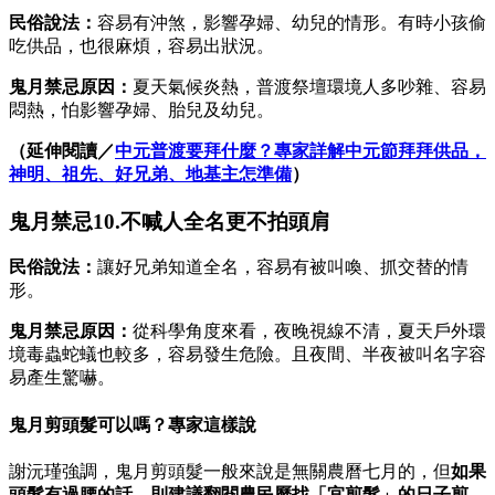
民俗說法：
容易有沖煞，影響孕婦、幼兒的情形。有時小孩偷
吃供品，也很麻煩，容易出狀況。
鬼月禁忌原因：
夏天氣候炎熱，普渡祭壇環境人多吵雜、容易
悶熱，怕影響孕婦、胎兒及幼兒。
（延伸閱讀／
中元普渡要拜什麼？專家詳解中元節拜拜供品，
神明、祖先、好兄弟、地基主怎準備
）
鬼月禁忌10.不喊人全名更不拍頭肩
民俗說法：
讓好兄弟知道全名，容易有被叫喚、抓交替的情
形。
鬼月禁忌原因：
從科學角度來看，夜晚視線不清，夏天戶外環
境毒蟲蛇蟻也較多，容易發生危險。且夜間、半夜被叫名字容
易產生驚嚇。
鬼月剪頭髮可以嗎？專家這樣說
謝沅瑾強調，鬼月剪頭髮一般來說是無關農曆七月的，但
如果
頭髮有過腰的話，則建議翻閱農民曆找「宜剪髮」的日子剪