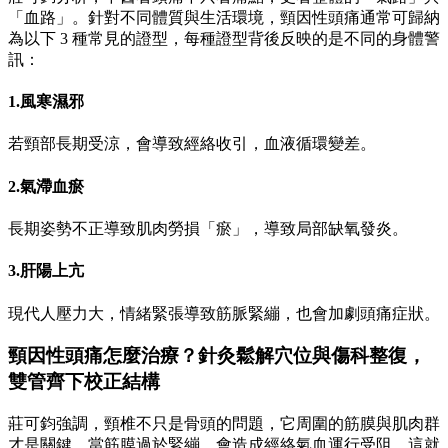
「血路」。針對不同體質與生活環境，頸因性頭痛通常可歸納
為以下 3 種常見的證型，每種證型背後反映的是不同的身體警
訊：
1.風寒濕邪
若頸部長期受涼，會導致經絡收引，血液循環變差。
2.氣滯血瘀
長期姿勢不正導致肌肉勞損「瘀」，導致局部缺氧發炎。
3.肝陽上亢
現代人壓力大，情緒緊張導致筋脈緊繃，也會加劇頭痛症狀。
頸因性頭痛怎麼治療？針灸鬆解穴位與傷科整復，
雙管齊下校正結構
莊可鈞強調，頸椎不只是骨頭的問題，它周圍的筋膜與肌肉群
才是關鍵。當筋膜過於緊繃，會造成經絡氣血運行受阻，這就