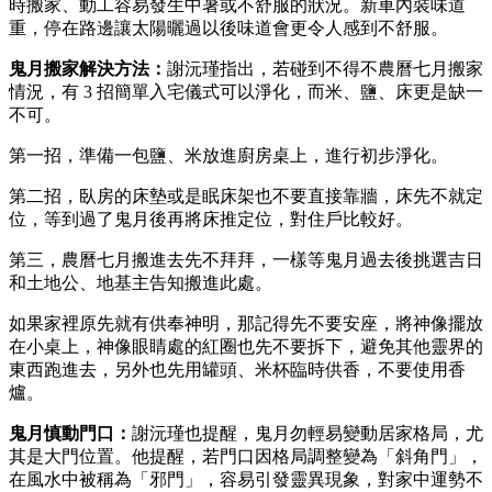
時搬家、動工容易發生中暑或不舒服的狀況。新車內裝味道
重，停在路邊讓太陽曬過以後味道會更令人感到不舒服。
鬼月搬家
解決方法：
謝沅瑾指出，若碰到不得不農曆七月搬家
情況，有 3 招簡單入宅儀式可以淨化，而米、鹽、床更是缺一
不可。
第一招，準備一包鹽、米放進廚房桌上，進行初步淨化。
第二招，臥房的床墊或是眠床架也不要直接靠牆，床先不就定
位，等到過了鬼月後再將床推定位，對住戶比較好。
第三，農曆七月搬進去先不拜拜，一樣等鬼月過去後挑選吉日
和土地公、地基主告知搬進此處。
如果家裡原先就有供奉神明，那記得先不要安座，將神像擺放
在小桌上，神像眼睛處的紅圈也先不要拆下，避免其他靈界的
東西跑進去，另外也先用罐頭、米杯臨時供香，不要使用香
爐。
鬼月慎動門口：
謝沅瑾也提醒，鬼月勿輕易變動居家格局，尤
其是大門位置。他提醒，若門口因格局調整變為「斜角門」，
在風水中被稱為「邪門」，容易引發靈異現象，對家中運勢不