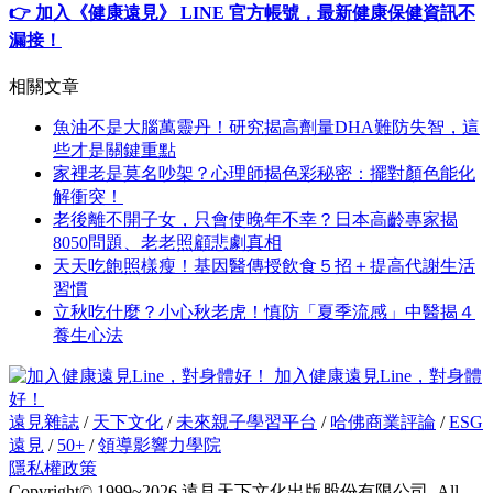
👉 加入《健康遠見》 LINE 官方帳號，最新健康保健資訊不
漏接！
相關文章
魚油不是大腦萬靈丹！研究揭高劑量DHA難防失智，這
些才是關鍵重點
家裡老是莫名吵架？心理師揭色彩秘密：擺對顏色能化
解衝突！
老後離不開子女，只會使晚年不幸？日本高齡專家揭
8050問題、老老照顧悲劇真相
天天吃飽照樣瘦！基因醫傳授飲食５招＋提高代謝生活
習慣
立秋吃什麼？小心秋老虎！慎防「夏季流感」中醫揭４
養生心法
加入健康遠見Line，對身體
好！
遠見雜誌
/
天下文化
/
未來親子學習平台
/
哈佛商業評論
/
ESG
遠見
/
50+
/
領導影響力學院
隱私權政策
Copyright© 1999~2026 遠見天下文化出版股份有限公司. All