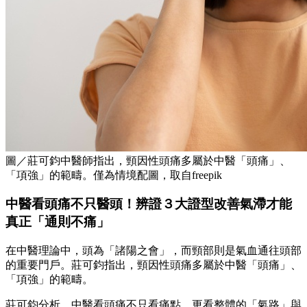
圖／莊可鈞中醫師指出，頸因性頭痛多屬於中醫「頭痛」、
「項強」的範疇。僅為情境配圖，取自freepik
中醫看頭痛不只醫頭！辨證３大證型改善氣滯才能
真正「通則不痛」
在中醫理論中，頭為「諸陽之會」，而頸部則是氣血通往頭部
的重要門戶。莊可鈞指出，頸因性頭痛多屬於中醫「頭痛」、
「項強」的範疇。
莊可鈞分析，中醫看頭痛不只看痛點，更看整體的「氣路」與