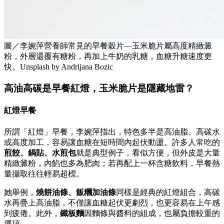
圖／李婉萍營養師常見的早餐穀片—玉米脆片屬高度精緻澱
粉，外層還覆有糖粉，再加上牛奶的乳糖，血糖升糖速度更
快。Unsplash by Andrijana Bozic
高油高碳是早餐紅燈，玉米脆片是隱藏地雷？
紅燈早餐
所謂「紅燈」早餐，李婉萍指出，特色多半是高油脂、高碳水
或高度加工，容易讓血糖在短時間內起伏動盪。許多人常吃的
煎餃、鍋貼、水煎包
就是典型例子，看似方便，但外皮是大量
精緻澱粉，內餡也多為肥肉；若再配上一杯含糖飲料，早餐熱
量攝取往往輕易超標。
她舉例，
燒餅油條、飯糰加油條
同樣是經典的紅燈組合，高碳
水再疊上高油脂，不僅讓血糖起伏更劇烈，也更容易在上午感
到疲倦。此外，
鐵板麵
因麵條與醬料的組成，也屬負擔較重的
選項。