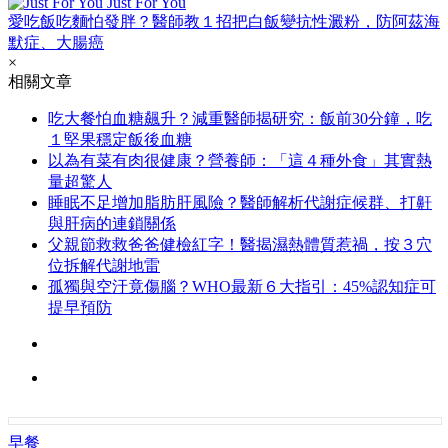
Just For You
愛吃飯吃麵怕發胖？醫師教１招把白飯變抗性澱粉，防阿茲海
默症、大腸癌
×
相關文章
吃大餐怕血糖飆升？減重醫師揭研究：飯前30分鐘，吃
１堅果穩定飯後血糖
以為有菜有肉很健康？營養師：「這４種外食」其實熱
量超驚人
睡眠不足增加脂肪肝風險？醫師解析代謝症候群、打鼾
與肝病的連鎖關係
父親節救救爸爸健檢紅字！醫揭濕熱體質惹禍，按３穴
位拆解代謝地雷
孤獨與空汙竟傷腦？WHO最新６大指引：45%認知症可
提早預防
早餐