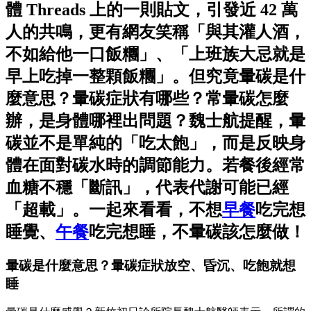
體 Threads 上的一則貼文，引發近 42 萬
人的共鳴，更有網友笑稱「與其灌人酒，
不如給他一口飯糰」、「上班族大忌就是
早上吃掉一整顆飯糰」。但究竟暈碳是什
麼意思？暈碳症狀有哪些？常暈碳怎麼
辦，是身體哪裡出問題？魏士航提醒，暈
碳並不是單純的「吃太飽」，而是反映身
體在面對碳水時的調節能力。若餐後經常
血糖不穩「斷訊」，代表代謝可能已經
「超載」。一起來看看，不想
早餐
吃完想
睡覺、
午餐
吃完想睡，不暈碳該怎麼做！
暈碳是什麼意思？暈碳症狀放空、昏沉、吃飽就想
睡