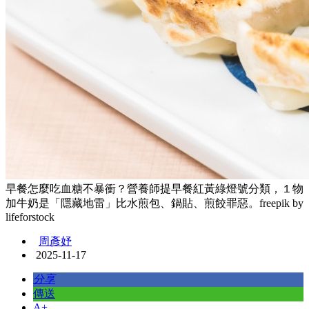
早餐怎麼吃血糖不暴衝？營養師提早餐紅黃綠燈號分類，１物
加牛奶是「隱藏地雷」比水煎包、鍋貼、煎餃罪惡。freepik by
lifeforstock
周彥妤
2025-11-17
分享
傳送
A+