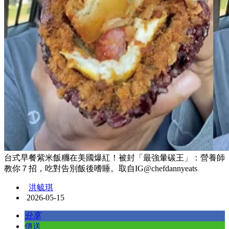
台式早餐紫米飯糰在美國爆紅！被封「最強暈碳王」：營養師
教你７招，吃對告別飯後嗜睡。取自IG@chefdannyeats
洪毓琪
2026-05-15
分享
傳送