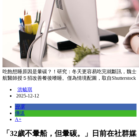
吃飽想睡原因是暈碳？！研究：冬天更容易吃完就斷訊，魏士
航醫師授５招改善餐後嗜睡。僅為情境配圖，取自Shutterstock
洪毓琪
2025-12-12
分享
傳送
A+
「32歲不暈船，但暈碳。」日前在社群媒