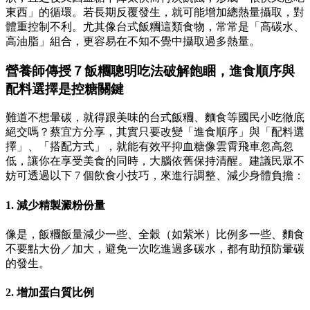
東西」的循環。若長期反覆發生，就可能增加總熱量攝取，對
體重控制不利。尤其像台式飯糰這類食物，常常是「高碳水、
高油脂」組合，更容易在不知不覺中攝取過多熱量。
營養師傳授７飯糰聰明吃法破解飽睏，進食順序與
配料選擇是控糖關鍵
難道不想暈碳，就得跟美味的台式飯糰、麵食等國民小吃徹底
絕交嗎？蔡宜方分享，其實只要改變「進食順序」與「配料選
擇」、「搭配方式」，就能有效平抑血糖像雲霄飛車忽高忽
低，讓你在享受美食的同時，大腦依舊保持清醒。建議民眾不
妨可透過以下 7 個飲食小技巧，來進行調整、減少身體負擔：
1. 減少精製澱粉份量
像是，飯糰飯量減少一些、全穀（如紫米）比例多一些、麵食
不要點大份／加大，避免一次吃進過多碳水，都有助預防暈碳
的發生。
2. 增加蛋白質比例