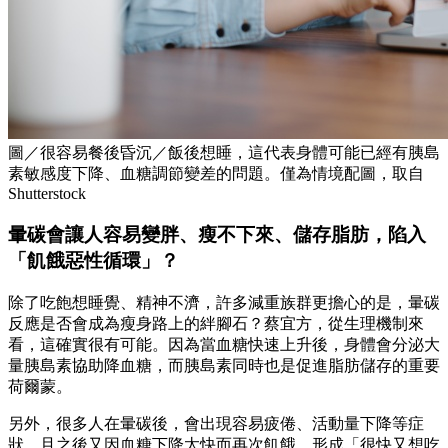
圖／很容易餐後昏沉／飯後想睡，這代表身體可能已經有胰島
素敏感度下降、血糖調節變差的問題。僅為情境配圖，取自
Shutterstock
暈碳會讓人容易變胖、瘦不下來、儲存脂肪，陷入
「飢餓惡性循環」？
除了吃飽想睡覺、精神不濟，許多減重族群更擔心的是，暈碳
反應是否會成為瘦身路上的絆腳石？蔡宜方，從生理機制來
看，這確實很有可能。因為當血糖快速上升後，身體會分泌大
量胰島素協助降血糖，而胰島素同時也是促進脂肪儲存的重要
荷爾蒙。
另外，很多人在暈碳後，會出現容易疲倦、活動量下降等症
狀，且之後又因血糖下降太快而再次飢餓，形成「很快又想吃