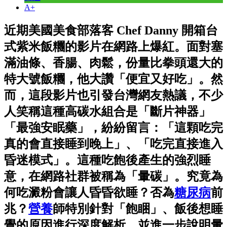
A+
近期美國美食部落客 Chef Danny 開箱台
式紫米飯糰的影片在網路上爆紅。面對塞
滿油條、香腸、肉鬆，份量比拳頭還大的
特大號飯糰，他大讚「便宜又好吃」。然
而，這段影片也引發台灣網友熱議，不少
人笑稱這種高碳水組合是「斷片神器」
「最強安眠藥」，紛紛留言：「這顆吃完
真的會直接睡到晚上」、「吃完直接進入
昏迷模式」。這種吃飽後產生的強烈睡
意，在網路社群被稱為「暈碳」。究竟為
何吃澱粉會讓人昏昏欲睡？否為
糖尿病
前
兆？
營養
師特別針對「飽睏」、飯後想睡
覺的原因進行深度解析，並進一步說明暈