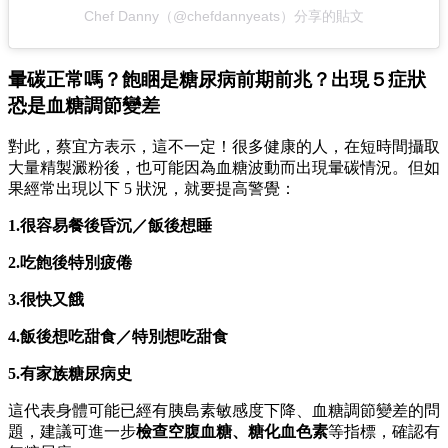
Chef Danny（@chefdannyeats）分享的貼文
暈碳正常嗎？飽睏是糖尿病前期前兆？出現５症狀
恐是血糖調節變差
對此，蔡宜方表示，這不一定！很多健康的人，在短時間攝取
大量精製澱粉後，也可能因為血糖波動而出現暈碳情況。但如
果經常出現以下 5 狀況，就要提高警覺：
1.很容易餐後昏沉／飯後想睡
2.吃飽後特別疲倦
3.很快又餓
4.
飯後想吃甜食／
特別想吃甜食
5.有家族糖尿病史
這代表身體可能已經有胰島素敏感度下降、血糖調節變差的問
題，建議可進一步
檢查空腹血糖、糖化血色素
等指標，確認有