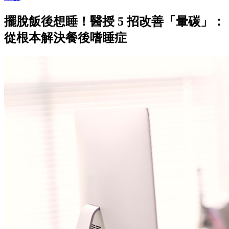
擺脫飯後想睡！醫授 5 招改善「暈碳」：
從根本解決餐後嗜睡症