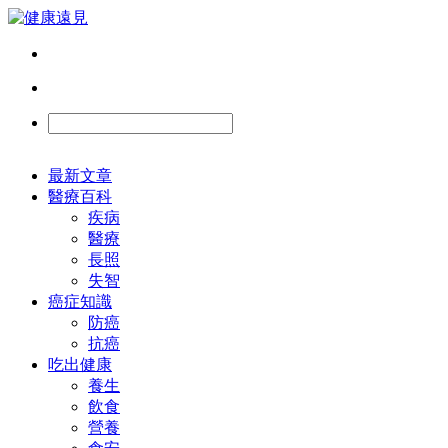
最新文章
醫療百科
疾病
醫療
長照
失智
癌症知識
防癌
抗癌
吃出健康
養生
飲食
營養