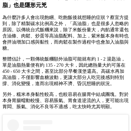
脂」也是隱形元兇
為什麼許多人會出現飽睏、吃飽飯後就想睡的症狀？蔡宜方提
到，除了精製碳水比例高之外，「高油脂」也是很多人忽略的
原因。以傳統台式飯糰來說，除了米飯份量大，內餡通常還包
含油條、肉鬆、炒蛋等高油脂配料。加上，紫米飯本身有時也
會拌油增加口感與黏性，而肉鬆在製作過程中也會加入油脂與
糖。
整體估計，一顆傳統飯糰額外油脂可能就有約 1 - 2 湯匙油，
單是油脂熱量便有約 135 - 270 大卡，因此總熱量大約可落在
450 - 650 大卡之間，甚至比部分早餐漢堡還高。高碳水再加
高油脂，不僅影響血糖波動，更讓大部分人吃完後感到特別
撐、消化變慢，進而出現精神不濟、昏沉想睡的狀況。
另外，糯米本身黏性較高，也較容易在腸胃中結成團塊。對於
本身胃腸蠕動較慢、容易脹氣、胃食道逆流的人，更可能出現
胃悶、脹氣、消化不良等不適感，吃太快時尤其明顯。