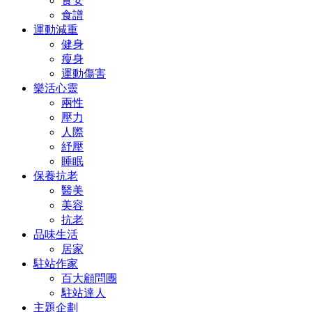
食安
食譜
運動減重
健身
瘦身
運動傷害
樂活心靈
兩性
壓力
人際
紓壓
睡眠
保養抗老
醫美
美容
抗老
品味生活
居家
駐站作家
百大顧問團
駐站達人
主題企劃