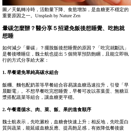
圖／天氣轉冷時，活動量下降、食慾增加，是血糖更不穩定的
重要原因之一。Unsplash by Nature Zen
暈碳怎麼辦？醫分享５招避免飯後想睡覺、吃飽就
想睡
如何減少「暈碳」？擺脫飯後想睡覺的原因？「吃完就斷訊」
是餐後嗜睡症，魏士航也提出 5 個簡單預防飽睏，且能立即執
行的方式分享給大家：
1. 早餐避免單純高碳水組合
飯糰、麵包配奶茶等早餐組合容易讓血糖迅速拉升，引發「早
晨斷電」。不想早餐吃完想睡覺，早餐可改以茶葉蛋、無糖豆
漿搭配蔬菜等組合，讓血糖更平穩。
2. 午餐遵循水、肉、菜、飯、果的進食順序
魏士航表示，先吃澱粉，血糖會快速上升；相反地，先吃蛋白
質與蔬菜，能延緩血糖反應、提高飽足感，有效降低餐後疲