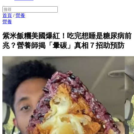
首頁
/
營養
營養
紫米飯糰美國爆紅！吃完想睡是糖尿病前
兆？營養師揭「暈碳」真相７招助預防