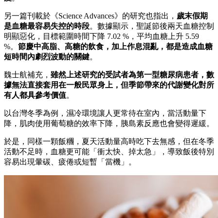
另一篇刊載於《Science Advances》的研究也指出，
歲末假期
是血糖最容易失控的時段
。數據顯示，聖誕節後兩天血糖控制
明顯惡化，目標範圍時間下降 7.02 %，平均血糖上升 5.59
%。
節慶中高脂、高糖的飲食，加上作息混亂，都是造成血糖
短時間內劇烈波動的關鍵
。
魏士航補充，
雖然上述研究的受試者為第一型糖尿病患者，數
據無法直接套用在一般民眾身上，但季節帶來的代謝變化對所
有人都具參考價值
。
以台灣冬季為例，濕冷環境讓人更常待在室內，當活動量下
降，肌肉使用葡萄糖的效率下降，胰島素反應也會變得遲緩。
於是，同樣一顆飯糰，夏天活動量高時吃下去無感，但在冬季
活動不足時，血糖更可能「衝太快、掉太急」，導致飯後特別
容易出現暈碳、疲倦或短暫「當機」。