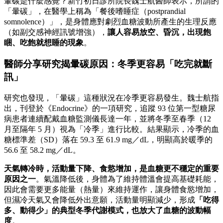
暈碳是什麼感覺？新竹初日診所院長魏士航醫師表示，所謂的
「暈碳」，在醫學上稱為「餐後嗜睡症（postprandial
somnolence）」，是身體應對劇烈血糖波動所產生的生理反應
（如副交感神經訊號增強），
讓人容易
放空、昏沉，出現飽
睏、吃飽就想睡的現象
。
醫師分享研究揭暈碳原因：冬季更容易「吃完就斷
訊」
研究也發現，「暈碳」這種狀況在冷季更容易發生。魏士航指
出，刊登於《Endocrine》的一項研究，追蹤 93 位第一型糖尿
病患者連續配戴血糖監測儀長達一年，並將冬季至春季（12
月至隔年 5 月）視為「冷季」進行比較。結果顯示，冷季的血
糖標準差（SD）落在 59.3 至 61.9 mg／dL，明顯高於暖季的
56.6 至 58.2 mg／dL。
天氣轉冷時，活動量下降、食慾增加，是血糖更不穩定的重要
原因之一
。氣溫降低後，身體為了維持體溫會提高基礎耗能，
因此會需要更多能量（熱量）來維持運作，讓身體食慾增加，
但濕冷天氣又會降低外出意願，活動量明顯減少，形成
「吃得
多、動得少」的典型冬季代謝模式，也放大了血糖的波動幅
度
。