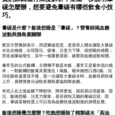
碳怎麼辦，想要避免暈碳有哪些飲食小技
巧。
暈碳是什麼？飯後想睡是「暈碳」？營養師揭血糖
波動與胰島素關聯
蔡宜方營養師表示，所謂暈碳意思，是形容人體在攝取大量碳
水化合物後，出現昏沉、疲倦、注意力下降、很想睡的感覺；
而造成暈碳發生，其中一個重要原因，確實與血糖波動有關。
像常見的台式飯糰，主體幾乎都是米飯，通常又是紫米混白糯
米，一顆飯糰的飯量其實接近 1 碗飯。糯米雖然口感Q黏，但
消化吸收速度並不慢，當一次攝取大量碳水時，血糖容易快速
上升，身體便會分泌較多胰島素協助降血糖。
有些人在之後血糖下降較快、降得更低，就容易出現疲倦、昏
沉、飯後想睡、注意力變差，甚至很快又餓的暈碳症狀。因
此，暈碳某種程度上可以視為血糖快速波動後的身體反應。
飯後想睡覺怎麼辦？吃飽想睡除了精製碳水「高油