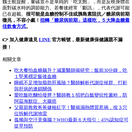
魏士航提醒，暈碳並不是單純的「吃太飽」，而是反映身體在
面對碳水時的調節能力。若餐後經常「斷訊」，代表代謝可能
已在超載。
很可能是血糖控制不佳或胰島素阻抗／
糖尿病前期
徵兆，不容小覷！
扭轉「糖尿病前期」這樣吃，５大降血糖最
佳飲食方式
。
👉 加入健康遠見
LINE
官方帳號，最新健康保健議題不漏
接！
相關文章
吃大餐怕血糖飆升？減重醫師揭研究：飯前30分鐘，吃
１堅果穩定飯後血糖
睡眠不足增加脂肪肝風險？醫師解析代謝症候群、打鼾
與肝病的連鎖關係
愛吃飯吃麵怕發胖？醫師教１招把白飯變抗性澱粉，防
阿茲海默症、大腸癌
父親節救救爸爸健檢紅字！醫揭濕熱體質惹禍，按３穴
位拆解代謝地雷
孤獨與空汙竟傷腦？WHO最新６大指引：45%認知症可
提早預防