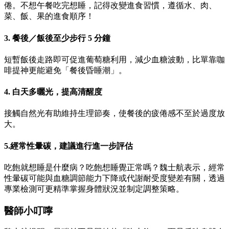
倦。不想午餐吃完想睡，記得改變進食習慣，遵循水、肉、
菜、飯、果的進食順序！
3. 餐後／飯後至少步行 5 分鐘
短暫飯後走路即可促進葡萄糖利用，減少血糖波動，比單靠咖
啡提神更能避免「餐後昏睡潮」。
4. 白天多曬光，提高清醒度
接觸自然光有助維持生理節奏，使餐後的疲倦感不至於過度放
大。
5.經常性暈碳，建議進行進一步評估
吃飽就想睡是什麼病？吃飽想睡覺正常嗎？魏士航表示，經常
性暈碳可能與血糖調節能力下降或代謝耐受度變差有關，透過
專業檢測可更精準掌握身體狀況並制定調整策略。
醫師小叮嚀