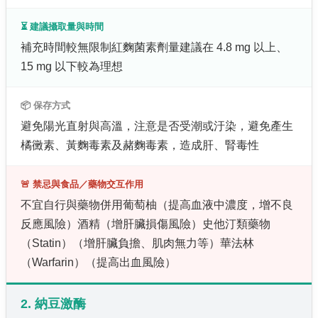
⏳ 建議攝取量與時間
補充時間較無限制紅麴菌素劑量建議在 4.8 mg 以上、
15 mg 以下較為理想
📦 保存方式
避免陽光直射與高溫，注意是否受潮或汙染，避免產生
橘黴素、黃麴毒素及赭麴毒素，造成肝、腎毒性
🚨 禁忌與食品／藥物交互作用
不宜自行與藥物併用葡萄柚（提高血液中濃度，增不良
反應風險）酒精（增肝臟損傷風險）史他汀類藥物
（Statin）（增肝臟負擔、肌肉無力等）華法林
（Warfarin）（提高出血風險）
2. 納豆激酶