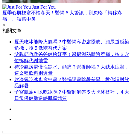
Just For You
夏季心肌梗塞不輸冬天！醫揭６大警訊，別忽略「轉移疼
痛」、誤當中暑
×
相關文章
夏天吃冰能降火氣嗎？中醫揭私密處搔癢、泌尿道感染
危機，授５低糖替代方案
父親節救救爸爸健檢紅字！醫揭濕熱體質惹禍，按３穴
位拆解代謝地雷
待冷氣房易慢性缺水、頭痛？營養師揭７大缺水症狀，
這２種飲料別過量
吹冷氣吃冰也會中暑？醫揭陽暑陰暑差異，教你喝對飲
品解暑
子宮肌瘤可以吃冰嗎？中醫師解答５大吃冰技巧，４大
日常保健助逆轉肌瘤體質