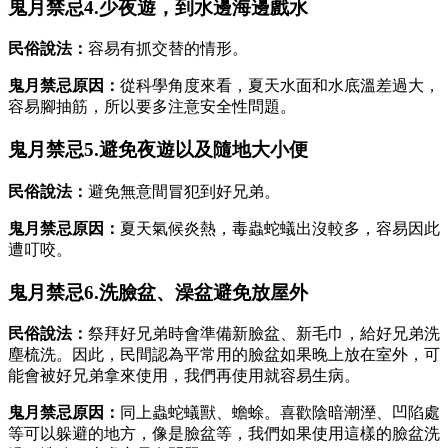
鬼月禁忌4.少夜遊，到水邊海邊戲水
民俗說法：
容易有抓交替的情形。
鬼月禁忌原因：
從科學角度來看，夏天水面和水底溫差過大，
容易腳抽筋，所以要多注意安全性問題。
鬼月禁忌5.避免夜遊以及隨地大小便
民俗說法：
避免無意間冒犯到好兄弟。
鬼月禁忌原因：
夏天氣候炎熱，毒蟲蛇蟻出沒較多，容易因此
遭叮咬。
鬼月禁忌6.洗臉盆、澡盆避免放屋外
民俗說法：
祭拜好兄弟時會準備新臉盆、新毛巾，給好兄弟洗
塵梳洗。因此，民間認為平常用的臉盆如果晚上放在室外，可
能會被好兄弟拿來使用，我們再使用就容易生病。
鬼月禁忌原因：
同上蟲蛇蟻獸、蟾蜍。喜歡陰暗潮溼、凹陷處
等可以躲避的地方，像是臉盆等，我們如果使用這樣的臉盆洗