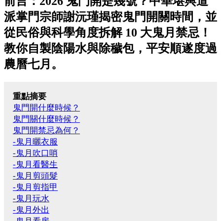
前言：2026 鬼門開是幾號？中華堪輿道
派掌門宗師謝沅瑾揭密鬼門開關時間，並
從民俗與科學角度拆解 10 大鬼月禁忌！
教你自製陰陽水與除穢包，平安順遂度過
農曆七月。
重點摘要
鬼門開什麼時候？
鬼門關什麼時候？
鬼門開禁忌為何？
-鬼月曬衣服
-鬼月吹口哨
-鬼月看醫生
-鬼月剪頭髮
-鬼月剪指甲
-鬼月玩水
-鬼月外出