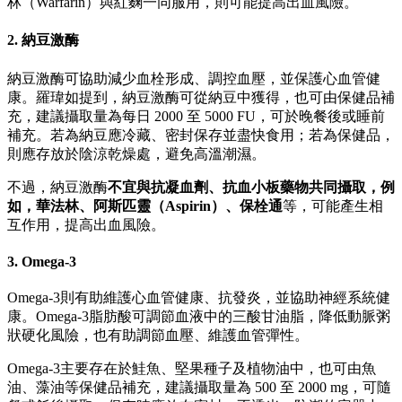
林（Warfarin）與紅麴一同服用，則可能提高出血風險。
2. 納豆激酶
納豆激酶可協助減少血栓形成、調控血壓，並保護心血管健
康。羅瑋如提到，納豆激酶可從納豆中獲得，也可由保健品補
充，建議攝取量為每日 2000 至 5000 FU，可於晚餐後或睡前
補充。若為納豆應冷藏、密封保存並盡快食用；若為保健品，
則應存放於陰涼乾燥處，避免高溫潮濕。
不過，納豆激酶
不宜與抗凝血劑、抗血小板藥物共同攝取，例
如，華法林、阿斯匹靈（Aspirin）、保栓通
等，可能產生相
互作用，提高出血風險。
3. Omega-3
Omega-3則有助維護心血管健康、抗發炎，並協助神經系統健
康。Omega-3脂肪酸可調節血液中的三酸甘油脂，降低動脈粥
狀硬化風險，也有助調節血壓、維護血管彈性。
Omega-3主要存在於鮭魚、堅果種子及植物油中，也可由魚
油、藻油等保健品補充，建議攝取量為 500 至 2000 mg，可隨