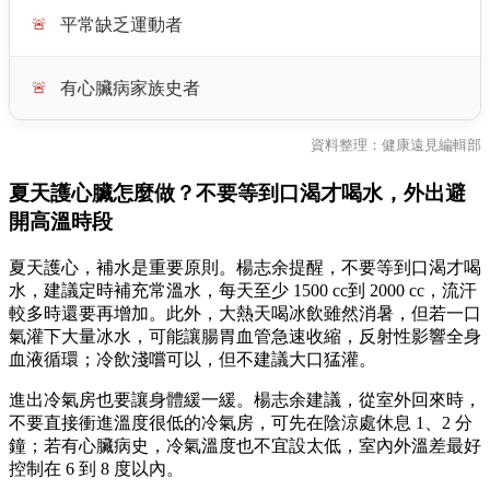
🚨
平常缺乏運動者
🚨
有心臟病家族史者
資料整理：健康遠見編輯部
夏天護心臟怎麼做？不要等到口渴才喝水，
外出避
開高溫時段
夏天護心，補水是重要原則。楊志余提醒，不要等到口渴才喝
水，建議定時補充常溫水，每天至少 1500 cc到 2000 cc，流汗
較多時還要再增加。此外，大熱天喝冰飲雖然消暑，但若一口
氣灌下大量冰水，可能讓腸胃血管急速收縮，反射性影響全身
血液循環；冷飲淺嚐可以，但不建議大口猛灌。
進出冷氣房也要讓身體緩一緩。楊志余建議，從室外回來時，
不要直接衝進溫度很低的冷氣房，可先在陰涼處休息 1、2 分
鐘；若有心臟病史，冷氣溫度也不宜設太低，室內外溫差最好
控制在 6 到 8 度以內。