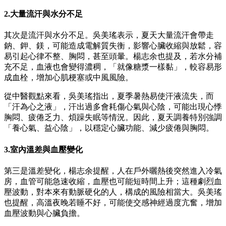
2.大量流汗與水分不足
其次是流汗與水分不足。吳美瑤表示，夏天大量流汗會帶走
鈉、鉀、鎂，可能造成電解質失衡，影響心臟收縮與放鬆，容
易引起心律不整、胸悶，甚至頭暈。楊志余也提及，若水分補
充不足，血液也會變得濃稠，「就像糖漿一樣黏」，較容易形
成血栓，增加心肌梗塞或中風風險。
從中醫觀點來看，吳美瑤指出，夏季暑熱易使汗液流失，而
「汗為心之液」，汗出過多會耗傷心氣與心陰，可能出現心悸
胸悶、疲倦乏力、煩躁失眠等情況。因此，夏天調養特別強調
「養心氣、益心陰」，以穩定心臟功能、減少疲倦與胸悶。
3.室內溫差與血壓變化
第三是溫差變化，楊志余提醒，人在戶外曬熱後突然進入冷氣
房，血管可能急速收縮，血壓也可能短時間上升；這種劇烈血
壓波動，對本來有動脈硬化的人，構成的風險相當大。吳美瑤
也提醒，高溫夜晚若睡不好，可能使交感神經過度亢奮，增加
血壓波動與心臟負擔。