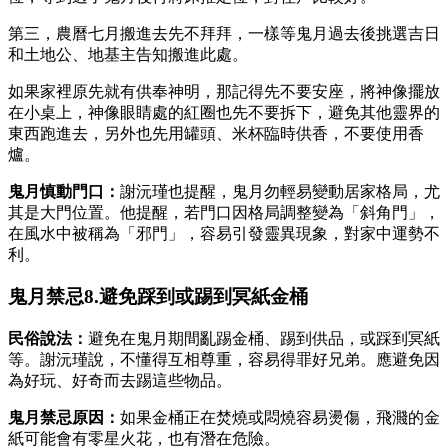
第三，農曆七月搬進去先不拜拜，一樣等鬼月過去後挑選吉日
和土地公、地基主告知搬進此處。
如果家裡原先就有供奉神明，那記得先不要安座，將神像擺放
在小桌上，神像眼睛處的紅圈也先不要拆下，避免其他靈界的
東西跑進去，另外也先用罐頭、米杯臨時供香，不要使用香
爐。
鬼月慎動門口：
謝沅瑾也提醒，鬼月勿輕易變動居家格局，尤
其是大門位置。他提醒，若門口因格局調整變為「斜角門」，
在風水中被稱為「邪門」，容易引發靈異現象，對家中運勢不
利。
鬼月禁忌8.避免踩到或踢到冥紙金桶
民俗說法：
避免在鬼月期間亂踢金桶、踢到供品，或踩到冥紙
等。謝沅瑾說，不懂得互相尊重，容易得罪好兄弟。應避免因
為好玩、好奇而去踢這些物品。
鬼月禁忌原因：
如果金桶正在焚燒或悶燒容易燙傷，飛濺的金
紙可能會有零星火花，也有潛在危險。