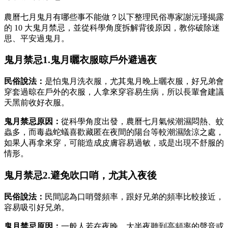
農曆七月鬼月有哪些事不能做？以下整理民俗專家謝沅瑾揭露
的 10 大鬼月禁忌，並從科學角度拆解背後原因，教你破除迷
思、平安過鬼月。
鬼月禁忌1.鬼月曬衣服晾戶外避過夜
民俗說法：
是怕鬼月洗衣服，尤其鬼月晚上曬衣服，好兄弟會
穿套過晾在戶外的衣服，人拿來穿容易生病，所以長輩會建議
天黑前收好衣服。
鬼月禁忌原因：
從科學角度出發，農曆七月氣候潮濕悶熱、蚊
蟲多，而毒蟲蛇蟻喜歡藏匿在夜間的陽台等較潮濕陰涼之處，
如果人再拿來穿，可能造成皮膚容易過敏，或是出現不舒服的
情形。
鬼月禁忌2.避免吹口哨，尤其入夜後
民俗說法：
民間認為口哨聲頻率，跟好兄弟的頻率比較接近，
容易吸引好兄弟。
鬼月禁忌原因：
一般人若在夜晚、大半夜聽到高頻率的聲音或