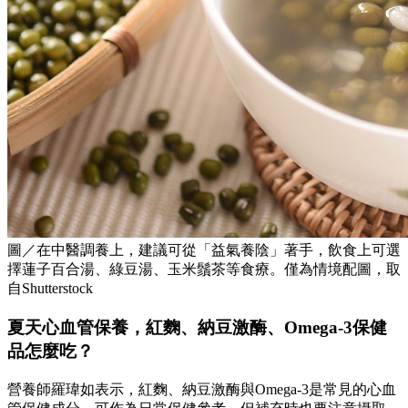
圖／在中醫調養上，建議可從「益氣養陰」著手，飲食上可選
擇蓮子百合湯、綠豆湯、玉米鬚茶等食療。僅為情境配圖，取
自Shutterstock
夏天心血管保養，紅麴、納豆激酶、Omega-3保健
品怎麼吃？
營養師羅瑋如表示，紅麴、納豆激酶與Omega-3是常見的心血