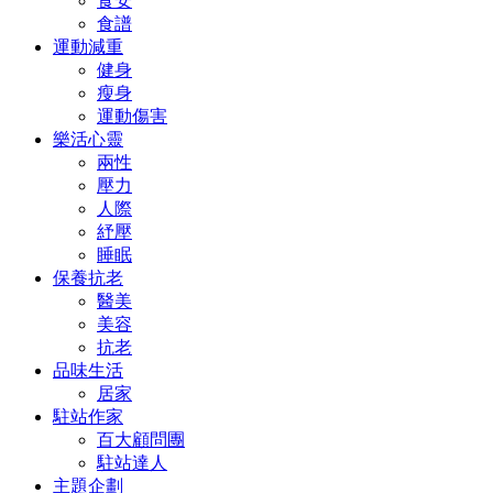
食安
食譜
運動減重
健身
瘦身
運動傷害
樂活心靈
兩性
壓力
人際
紓壓
睡眠
保養抗老
醫美
美容
抗老
品味生活
居家
駐站作家
百大顧問團
駐站達人
主題企劃