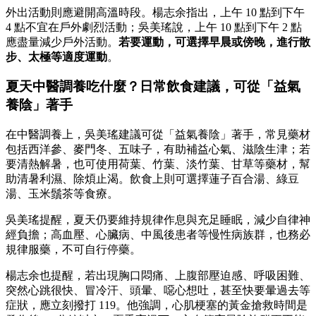
外出活動則應避開高溫時段。楊志余指出，上午 10 點到下午
4 點不宜在戶外劇烈活動；吳美瑤說，上午 10 點到下午 2 點
應盡量減少戶外活動。
若要運動，可選擇早晨或傍晚，進行散
步、太極等適度運動
。
夏天中醫調養吃什麼？日常飲食建議，可從「益氣
養陰」著手
在中醫調養上，吳美瑤建議可從「益氣養陰」著手，常見藥材
包括西洋參、麥門冬、五味子，有助補益心氣、滋陰生津；若
要清熱解暑，也可使用荷葉、竹葉、淡竹葉、甘草等藥材，幫
助清暑利濕、除煩止渴。飲食上則可選擇蓮子百合湯、綠豆
湯、玉米鬚茶等食療。
吳美瑤提醒，夏天仍要維持規律作息與充足睡眠，減少自律神
經負擔；高血壓、心臟病、中風後患者等慢性病族群，也務必
規律服藥，不可自行停藥。
楊志余也提醒，若出現胸口悶痛、上腹部壓迫感、呼吸困難、
突然心跳很快、冒冷汗、頭暈、噁心想吐，甚至快要暈過去等
症狀，應立刻撥打 119。他強調，心肌梗塞的黃金搶救時間是