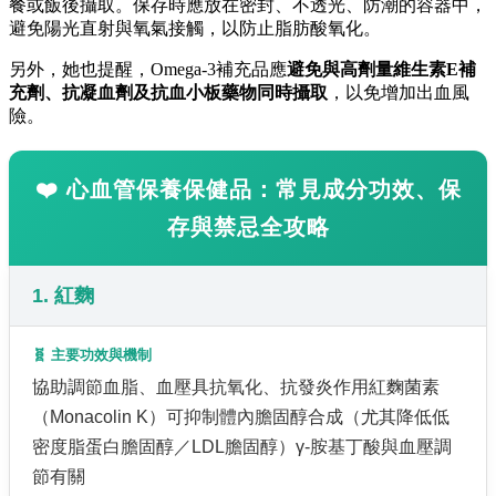
餐或飯後攝取。保存時應放在密封、不透光、防潮的容器中，
避免陽光直射與氧氣接觸，以防止脂肪酸氧化。
另外，她也提醒，Omega-3補充品應
避免與高劑量維生素E補
充劑、抗凝血劑及抗血小板藥物同時攝取
，以免增加出血風
險。
❤️ 心血管保養保健品：常見成分功效、保
存與禁忌全攻略
1. 紅麴
🧬 主要功效與機制
協助調節血脂、血壓具抗氧化、抗發炎作用紅麴菌素
（Monacolin K）可抑制體內膽固醇合成（尤其降低低
密度脂蛋白膽固醇／LDL膽固醇）γ-胺基丁酸與血壓調
節有關