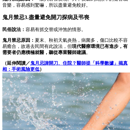
音樂，容易感到驚嚇，所以盡量避免較好。
鬼月禁忌3.盡量避免開刀探病及弔喪
民俗說法：
容易有抓交替或沖煞的情形。
鬼月禁忌原因：
夏末、秋初天氣炎熱，病菌多，傷口比較不容
易癒合，故過去民間有此說法，但
現代醫療環境已有進步，有
需要者仍應積極就醫，聽從專業醫師建議
。
（延伸閱讀／
鬼月忌諱開刀、住院？醫師提「科學數據」揭真
相：手術風險更低
）