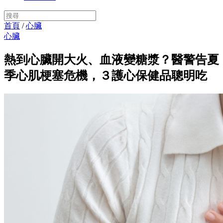
首頁
/
心臟
心臟
熱到心臟開大火、血液變糖漿？醫警告夏
季心肌梗塞危機，３護心保健品聰明吃