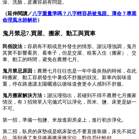
澡、洗臉，皮膚容易有問題。
（延伸閱讀／
八字重量準嗎？八字輕容易被鬼跟、薄命？專業
命理風水師解析
）
鬼月禁忌7.買屋、搬家、動工與買車
民俗說法：
容易有不順或意外發生的情形。謝沅瑾強調，鬼月
其實不影響看房、看車子，但是交屋、租客入住（搬家）、交
車、動工的時間，避免在農曆七月。
鬼月禁忌原因：
農曆七月往往也是一年中最炎熱的時候，在此
時搬家、動工容易發生中暑或不舒服的狀況。新車內裝味道
重，停在路邊讓太陽曬過以後味道會更令人感到不舒服。
鬼月搬家
解決方法：
謝沅瑾指出，若碰到不得不農曆七月搬家
情況，有 3 招簡單入宅儀式可以淨化，而米、鹽、床更是缺一
不可。
第一招，準備一包鹽、米放進廚房桌上，進行初步淨化。
第二招，臥房的床墊或是眠床架也不要直接靠牆，床先不就定
位，等到過了鬼月後再將床推定位，對住戶比較好。