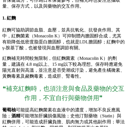
管保健成分，可作為日常保健參考，但補充時也要注意攝取
量、保存方式，以及與藥物的交互作用。
1. 紅麴
紅麴可協助調節血脂、血壓，並具抗氧化、抗發炎作用。其
中，紅麴菌素（Monacolin K）可抑制體內膽固醇合成，尤其
有助降低低密度脂蛋白膽固醇，也就是LDL膽固醇；紅麴中的
γ-胺基丁酸，也被發現與血壓調節有關。
紅麴補充時間較無限制，但紅麴菌素（Monacolin K）的劑
量，建議在 4.8 mg以上、15 mg以下較為理想。保存時應避免
陽光直射與高溫，並注意是否受潮或汙染，避免產生橘黴素、
黃麴毒素及赭麴毒素，造成肝、腎毒性。
❝補充紅麴時，也須注意與食品及藥物的交互
作用，不宜自行與藥物併用❞
葡萄柚
可能提高紅麴菌素在血液中的濃度，增加不良反應風
險；
酒精
可能增加肝臟損傷風險；史他汀類藥物（Statin）與
紅麴併用，可能造成肝臟負擔、肌肉無力或其他副作用；華法