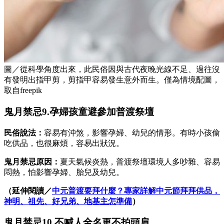
圖／從科學角度出來，此民俗因與古代夜晚光線不足、過往沒
有發明出指甲剪，剪指甲容易發生意外而生。僅為情境配圖，
取自freepik
鬼月禁忌9.孕婦孩童避參加普渡祭壇
民俗說法：
容易有沖煞，影響孕婦、幼兒的情形。有時小孩偷
吃供品，也很麻煩，容易出狀況。
鬼月禁忌原因：
夏天氣候炎熱，普渡祭壇環境人多吵雜、容易
悶熱，怕影響孕婦、胎兒及幼兒。
（延伸閱讀／
中元普渡要拜什麼？專家詳解中元節拜拜供品，
神明、祖先、好兄弟、地基主怎準備
）
鬼月禁忌10.不喊人全名更不拍頭肩