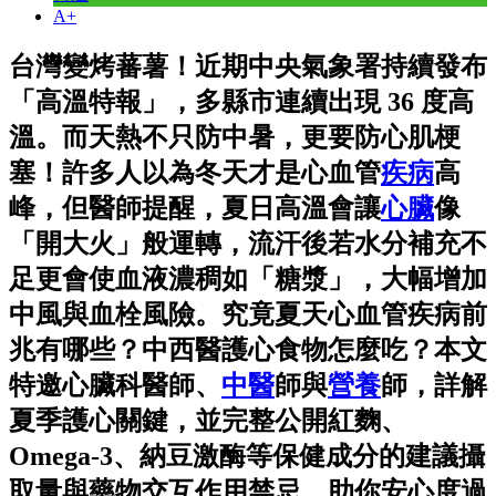
A+
台灣變烤蕃薯！近期中央氣象署持續發布
「高溫特報」，多縣市連續出現 36 度高
溫。而天熱不只防中暑，更要防心肌梗
塞！許多人以為冬天才是心血管
疾病
高
峰，但醫師提醒，夏日高溫會讓
心臟
像
「開大火」般運轉，流汗後若水分補充不
足更會使血液濃稠如「糖漿」，大幅增加
中風與血栓風險。究竟夏天心血管疾病前
兆有哪些？中西醫護心食物怎麼吃？本文
特邀心臟科醫師、
中醫
師與
營養
師，詳解
夏季護心關鍵，並完整公開紅麴、
Omega-3、納豆激酶等保健成分的建議攝
取量與藥物交互作用禁忌，助你安心度過