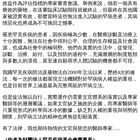
效益作為評估指標的專家審查會議。舉例來說，倘若一個具有
療效的藥物，在送審臨床試驗階段就被終止，但最終在其他國
家被證實有效，那麼當時這些無法進入試驗的罕病患者，其病
情惡化也將成為不可挽回之憾事。
罹患罕見疾病的患者，因疾病極為少數，在醫療診斷及治療上
十分困難，無法在社會中得到公平、合理的生存權益及社會資
源，也成為社會中的極弱勢。他們在真實的生活中，從發現、
診斷、治療、給付、以及預防的過程中，充滿層層的制度瓶頸
與多數人的漠視，甚至連自願尋求人體試驗的機會都不可得。
我國罕見疾病防治及藥物法自2000年立法以來，歷經4次的修
法，每一次的修法都展現立法機關對於罕病病人權益的重視，
也是目前世界上涵蓋最為完整周延的罕病立法。
但是徒法無以自行，實際運作仍需要文官體系的落實以及專家
醫師等的層層審議，如果文官缺乏施政的企圖，而專家醫師等
只重視形式的科學與冰冷的數據，缺乏對人權的重視與弱勢的
關懷，則罕病立法的精神也將無從彰顯落實。
有了法律，我也期待熱情的文官與慈悲的醫師專家…。
（作者為財團法人罕見疾病基金會董事長）