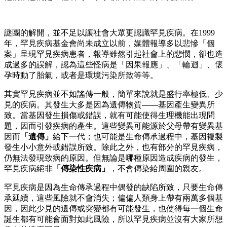
謎團的解開，並不足以讓社會大眾更認識罕見疾病。在1999
年，罕見疾病基金會尚未成立以前，媒體報導多以悲慘「個
案」呈現罕見疾病患者，報導雖然引起社會上的悲憫，卻也造
成過多的誤解，認為這些怪病是「因果報應」、「輪迴」、懷
孕時動了胎氣，或者是環境污染所致等等。
其實罕見疾病並不如謠傳一般，簡單來說就是盛行率極低、少
見的疾病。其發生大多是因為遺傳物質——基因產生變異所
致。當基因發生損傷或錯誤，就有可能使得生理機能出現問
題，因而引發疾病的產生。這些變異可能源於父母帶有變異基
因而
「遺傳」
給下一代；也可能是生命傳承過程中，基因複製
發生小小意外或錯誤所致。除此之外，也有部分的罕見疾病，
仍無法發現致病的原因。但無論是哪種原因造成疾病的發生，
罕見疾病絕非
「傳染性疾病」
，不會傳染給周圍的親友。
罕見疾病是因為生命傳承過程中偶發的缺陷所致，只要生命傳
承延續，這些風險就不會消失；偏偏人類身上帶有兩萬多個基
因，因此少見的遺傳或突變都有可能發生，也使得每一個生命
誕生都有可能會面對如此風險，所以罕見疾病並沒有大家所想