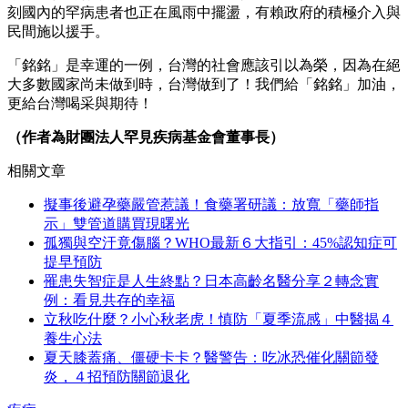
刻國內的罕病患者也正在風雨中擺盪，有賴政府的積極介入與
民間施以援手。
「銘銘」是幸運的一例，台灣的社會應該引以為榮，因為在絕
大多數國家尚未做到時，台灣做到了！我們給「銘銘」加油，
更給台灣喝采與期待！
（作者為財團法人罕見疾病基金會董事長）
相關文章
擬事後避孕藥嚴管惹議！食藥署研議：放寬「藥師指
示」雙管道購買現曙光
孤獨與空汙竟傷腦？WHO最新６大指引：45%認知症可
提早預防
罹患失智症是人生終點？日本高齡名醫分享２轉念實
例：看見共存的幸福
立秋吃什麼？小心秋老虎！慎防「夏季流感」中醫揭４
養生心法
夏天膝蓋痛、僵硬卡卡？醫警告：吃冰恐催化關節發
炎，４招預防關節退化