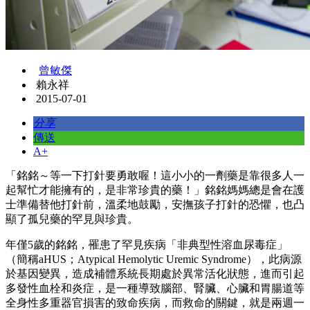
曾敏傑
賴永祥
2015-07-01
分享
傳送
A+
「銘銘～等一下打針要勇敢喔！這小小的一劑藥是靠很多人一
起幫忙才能擁有的，是非常珍貴的藥！」銘銘媽媽總是會在護
士準備替他打針前，溫柔地鼓勵，安撫孩子打針的恐懼，也凸
顯了孤兒藥的罕見與珍貴。
年僅5歲的銘銘，罹患了罕見疾病「非典型性溶血尿毒症」
（簡稱aHUS；Atypical Hemolytic Uremic Syndrome），此病源
於基因變異，造成補體系統長期處於異常活化狀態，進而引起
多發性血栓和炎症，是一種導致腦部、腎臟、心臟和胃腸道等
全身性多重器官損害的致命疾病，而救命的關鍵，就是兩週一