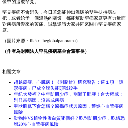
像中的這麼罕見。
罕見疾病不會消失，今日若您能伸出溫暖的雙手扶持病友一
把，或者給予一個溫熱的關懷，都能幫助罕病家庭更有力量面
對疾病所帶來的苦痛。誠摯邀請大家共同來關心罕見疾病家
庭。
（圖片來源：flickr theglobalpanorama）
（作者為財團法人罕見疾病基金會董事長）
相關文章
超越癌症、心臟病！《刺胳針》研究警告：這１項「隱
形疾病」已成全球失能頭號殺手
年紀大發福？中年防肌少症，別漏了肥胖！台大權威：
別只當病因，沒當成疾病
甲狀腺低下會怎樣？醫揭症狀與原因，警惕心血管疾病
風險
動物性VS植物性蛋白質哪個好？吃對防肌少症，吃錯恐
增20%心血管疾病風險