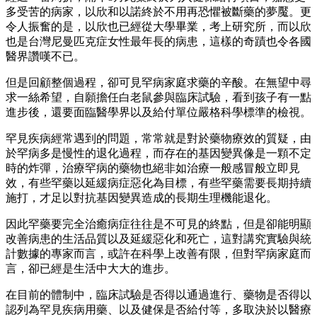
多受苦的病家，以欣和以諾終於不用再恐懼被斷藥的夢魘。更
令人振奮的是，以欣也已經從大學畢業，考上研究所，而以欣
也是台灣尼曼匹克症女性最年長的病患，這樣的奇蹟也令各國
醫界讚嘆不已。
但是回顧整個過程，卻可見罕病家庭求藥的辛酸。在無望中尋
求一絲希望，自願擔任白老鼠參與臨床試驗，看到孩子有一點
進步後，還要面臨醫學界以及給付單位嚴格科學標準的檢視。
罕見疾病經常遇到的問題，常常就是對於藥物療效的質疑，由
於罕病多是慢性的退化過程，而存在的基因變異像是一顆不定
時的炸彈，治療罕病的藥物也絕非如治療一般感冒般立即見
效，有些罕藥以延緩病症惡化為目標，有些罕藥需要長期持續
施打，才足以對抗基因變異造成的長期生理機能退化。
因此罕藥要完全治癒病症往往是不可見的終點，但是卻能明顯
改善病患的生活品質以及延緩惡化和死亡，這對講究實驗與統
計數據的專家而言，或許在科學上改善有限，但對罕病家庭而
言，卻已經是生活中大大的進步。
在目前的體制中，臨床試驗是否得以通過進行、藥物是否得以
認列為罕見疾病用藥、以及健保是否給付等，多取決於以醫療