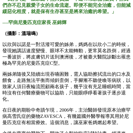
們亦不忍見親愛子女的生命流逝。即便不能完全治癒，但能減
緩惡化程度，就是保有生存甚至是將來治癒的希望。」
----罕病尼曼匹克症家長 巫錦輝
（攝影：溫瑞鳴）
以欣與以諾是一對活潑可愛的姊弟，媽媽在以欣小二的時候，
發現她講話速度變慢、眼球不太能轉動，更常莫名跌倒，經過
一番波折，將皮膚切片送到澳洲後，才被臺大醫院診斷出罹患
極為罕見的尼曼匹克症C型。
兩姊弟隨後又陸續出現吞嚥困難，需人協助擦拭流出的口水及
餵食，走路無法平衡而傾斜歪倒，手腳漸不聽使喚等病狀，以
致家人須日夜輪流照顧兩名孩子，幾乎沒有充足睡眠時間，當
時沒有任何醫療藥物可以協助，只能眼睜睜看著孩子逐步退
化。
在日夜的期盼中奇蹟乍現，2006年，主治醫師發現原本治療罕
病高雪氏症的藥物ZAVESCA，有幾篇國外醫學報導其用於尼
曼匹克症有相當療效。這個消息，讓巫家爸媽燃起希望。