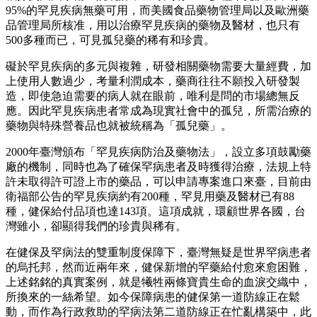
95%的罕見疾病無藥可用，而美國食品藥物管理局以及歐洲藥
品管理局所核准，用以治療罕見疾病的藥物及醫材，也只有
500多種而已，可見孤兒藥的稀有和珍貴。
礙於罕見疾病的多元與複雜，研發相關藥物需要大量經費，加
上使用人數過少，考量利潤成本，藥商往往不願投入研發製
造，即使急迫需要的病人就在眼前，唯利是問的市場總無反
應。因此罕見疾病患者常成為現實社會中的孤兒，所需治療的
藥物與特殊營養品也就被統稱為「孤兒藥」。
2000年臺灣頒布「罕見疾病防治及藥物法」，設立多項鼓勵藥
廠的機制，同時也為了確保罕病患者及時獲得治療，法規上特
許未取得許可證上市的藥品，可以申請專案進口來臺，目前由
衛福部公告的罕見疾病約有200種，罕見用藥及醫材已有88
種，健保給付品項也達143項。這項成就，環顧世界各國，台
灣雖小，卻顯得我們的珍貴與稀有。
在健保及罕病法的雙重制度保障下，臺灣無疑是世界罕病患者
的烏托邦，然而近兩年來，健保新增的罕藥給付愈來愈困難，
上述銘銘的真實案例，就是犧牲兩條寶貴生命的血淚交織中，
所換來的一絲希望。如今保障病患的健保第一道防線正在鬆
動，而作為行政救助的罕病法第二道防線正在忙亂構築中，此