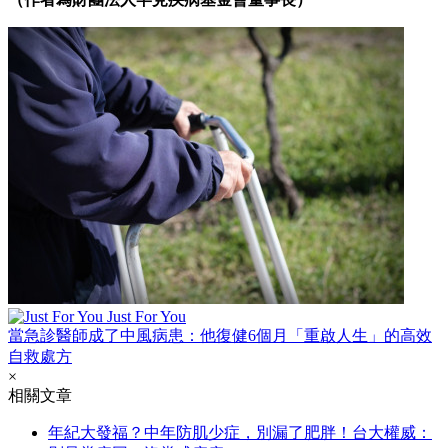
Just For You
當急診醫師成了中風病患：他復健6個月「重啟人生」的高效
自救處方
×
相關文章
年紀大發福？中年防肌少症，別漏了肥胖！台大權威：