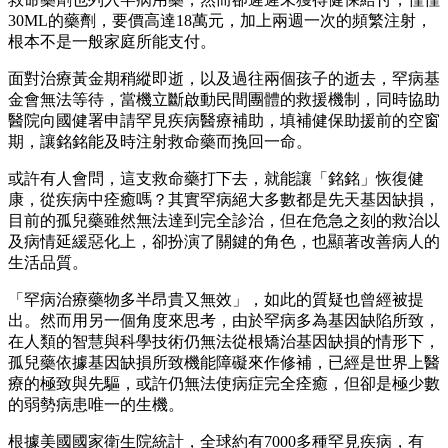
30ML的藥劑，要價高達18萬元，加上兩週一次的頻繁注射，
根本不是一般家庭所能支付。
面對治療黃金期稍縱即逝，以及過往兩個孩子的逝去，罕病基
金會無法等待，當機立斷啟動民間團體的救援機制，同時協助
醫院向國健署申請罕見疾病醫療補助，填補健保助援前的空窗
期，讓銘銘能及時注射救命藥而挽回一命。
或許有人會問，這支救命藥打下去，就能讓「銘銘」恢復健
康，從疾病中痊癒嗎？其實罕病絕大多數都是先天基因缺損，
目前的孤兒藥雖然無法達到完全診治，但在危急之刻的救治以
及病情延緩惡化上，卻扮演了關鍵的角色，也顯著改善病人的
生活品質。
「罕病治療藥物多半昂貴又無效」，如此的質疑也曾經被提
出。然而用另一個角度來思考，由於罕病多為基因缺陷所致，
在人類的智慧與科學技術仍無法從根矯治基因缺損的情形下，
孤兒藥依據基因缺損所致機能障礙來作修補，已經是世界上醫
療的極致與先驅，或許仍無法使病症完全痊癒，但卻是極少數
的弱勢病患唯一的生機。
根據美國國家衛生院統計，全球約有7000多種罕見疾病，有