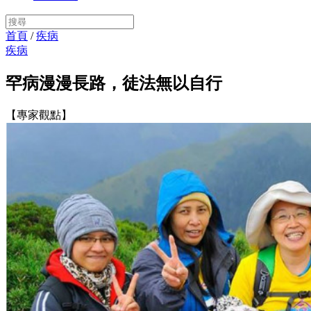
首頁
/
疾病
疾病
罕病漫漫長路，徒法無以自行
【專家觀點】