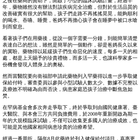
之後在藥商的贊助下，開啟了小型的臨床試驗計畫，經過半
年，藥物雖然沒有辦法對該疾病完全治癒，但對於生活品質的
改善確實有很大的幫助，孩子們走路不再搖搖晃晃，能夠順利
的喝水、吞嚥、睡覺，爸媽不再擔心孩子會在睡夢中被口水嗆
到而窒息。
看著孩子們在用藥後，從說一個字需要一分鐘，到能簡單清楚
表達自己的想法，雖然是簡單的一個動作，卻是爸媽長久以來
的冀盼。藥物得以延緩孩子們生命惡化的速度，每多一天的相
處，都是上天賜予的珍貴禮物，而多活一天，也讓科學家多一
份機會發現人體身上的奧秘。
然而當醫院要向衛福部申請此藥物列入罕藥得以進一步爭取健
保給付時，審查委員以參與小型試驗人數太少、數據不完整以
及療效不明確為由而否決，病患家庭恐孩子治療中斷焦急如
焚。
在罕病基金會多次奔走爭取下，終於爭取到由國民健康署、臺
大醫院、與本會三方共同負擔費用，於2008年重新開啟為期一
年的大規模臨床試驗，不僅可以收集更多國人的治療成效，也
可能是其他國家相同病患珍貴的治療希望。
經過一番周折，隔年8月此藥終於列入健保給付項目，嘉惠更