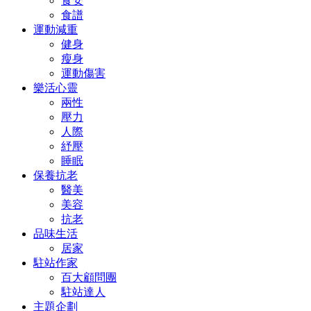
食安
食譜
運動減重
健身
瘦身
運動傷害
樂活心靈
兩性
壓力
人際
紓壓
睡眠
保養抗老
醫美
美容
抗老
品味生活
居家
駐站作家
百大顧問團
駐站達人
主題企劃