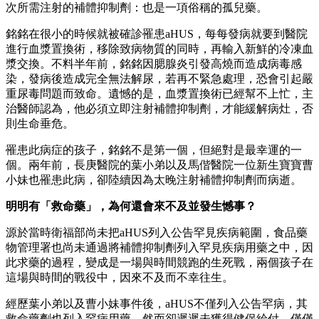
次所需注射的補體抑制劑：也是一項俗稱的孤兒藥。
銘銘在很小的時候就被確診罹患aHUS，每每發病就要到醫院
進行血漿置換術，移除致病物質的同時，再輸入新鮮的冷凍血
漿交換。不料半年前，銘銘因腮腺炎引發高燒而造成病毒感
染，發病後造成完全無法解尿，若再不緊急處理，恐會引起嚴
重尿毒問題而致命。遺憾的是，血漿置換術已經幫不上忙，主
治醫師認為，他必須立即注射補體抑制劑，才能緩解病灶，否
則生命垂危。
罹患此病症的孩子，銘銘不是第一個，但絕對是最幸運的一
個。兩年前，長庚醫院的葉小弟以及馬偕醫院一位新生寶寶曹
小妹也罹患此病，卻陸續因為太晚注射補體抑制劑而病逝。
明明有「救命藥」，為何還會來不及並發生憾事？
源於當時衛福部尚未把aHUS列入公告罕見疾病範圍，食品藥
物管理署也尚未通過將補體抑制劑列入罕見疾病用藥之中，因
此求藥的過程，變成是一場與時間競跑的生死戰，兩個孩子在
這場與時間的戰役中，因來不及而不幸往生。
經歷葉小弟以及曹小妹事件後，aHUS不僅列入公告罕病，其
救命藥劑也列入罕病用藥，然而卻遲遲未獲得健保給付，僅僅