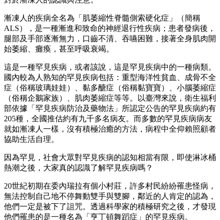
漸凍人的疾病全名為「肌萎縮性脊髓側索硬化症」（簡稱
ALS），是一種漸進和致命的神經退行性疾病；患者發病後，
腿部及手部逐漸無力，口齒不清、吞嚥困難，接著全身肌肉開
始萎縮、癱瘓，甚至呼吸衰竭。
這是一種罕見疾病，或者該說，這是罕見疾病中的一種病類。
國內較為人熟知的罕見疾病包括：重型海洋性貧血、成骨不全
症（俗稱玻璃娃娃）、黏多醣症（俗稱黏寶寶）、小腦萎縮症
（俗稱企鵝家族）、肌肉萎縮症等等。以臺灣來說，衛生福利
部依據「罕見疾病防治及藥物法」所認定公告的罕見疾病約有
205種，全國推估約有九千多名病友。而多數的罕見疾病病友
就如漸凍人一樣，沒有積極治癒的方法，病程中全仰賴照顧者
協助生活自理。
因為罕見，社會大眾對罕見疾病的認知相當有限，即使淋冰桶
熱潮之後，大家真的認識了解罕見疾病嗎？
20世紀初期在委內瑞拉有個小村莊，許多村民紛紛罹患怪病，
無法控制自己地不停舞動雙手與雙腳，鄰近的人肯定的認為，
他們一定是被下了詛咒。透過科學家的積極研究之後，才發現
他們罹患的是一種名為「亨丁頓舞蹈症」的罕見疾病。