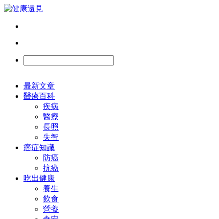
最新文章
醫療百科
疾病
醫療
長照
失智
癌症知識
防癌
抗癌
吃出健康
養生
飲食
營養