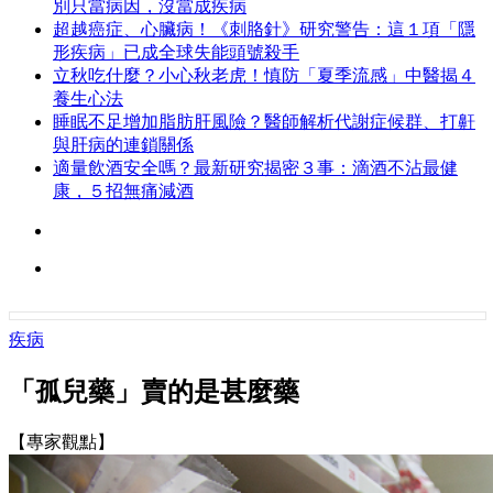
別只當病因，沒當成疾病
超越癌症、心臟病！《刺胳針》研究警告：這１項「隱
形疾病」已成全球失能頭號殺手
立秋吃什麼？小心秋老虎！慎防「夏季流感」中醫揭４
養生心法
睡眠不足增加脂肪肝風險？醫師解析代謝症候群、打鼾
與肝病的連鎖關係
適量飲酒安全嗎？最新研究揭密３事：滴酒不沾最健
康，５招無痛減酒
疾病
「孤兒藥」賣的是甚麼藥
【專家觀點】