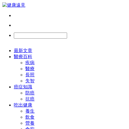
最新文章
醫療百科
疾病
醫療
長照
失智
癌症知識
防癌
抗癌
吃出健康
養生
飲食
營養