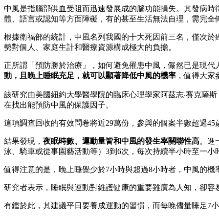
中風是指腦部供血受阻而迅速發展成的腦功能損失。其發病時
體、語言或認知等方面障礙，有的甚至生活無法自理，需完全
根據衛福部的統計，中風名列我國的十大死因前三名，僅次於
勢對個人、家庭生計和醫療資源構成極大的負擔。
正所謂「預防勝於治療」，如何避免罹患中風，儼然已是現代
動，且晚上睡眠充足，就可以顯著降低中風的機率
，值得大家
該研究由美國紐約大學醫學院的臨床心理學家阿茲志‧賽克薩斯（Az
在找出能預防中風的保護因子。
這項調查回收的有效問卷將近29萬份，參與的個案半數超過4
結果發現，
夜眠時數、運動量皆和中風的發生率關聯性高
。進
泳、騎車或從事園藝活動等）3到6次，每次持續半小時至一小
值得注意的是，晚上睡覺少於7小時與超過8小時者，中風的機率
研究者表示，睡眠與運動對維護健康的重要雖廣為人知，卻容
有鑑於此，其建議平日要養成運動的習慣，而每晚儘量睡足7