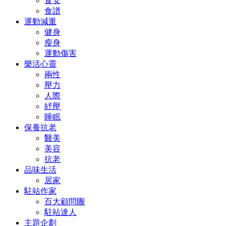
食安
食譜
運動減重
健身
瘦身
運動傷害
樂活心靈
兩性
壓力
人際
紓壓
睡眠
保養抗老
醫美
美容
抗老
品味生活
居家
駐站作家
百大顧問團
駐站達人
主題企劃