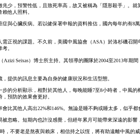
徵兆少，預警性低，且致死率高，故又被稱為「隱形殺手」。就
倚賴他人照料。
癌症與心臟疾病。若以健保署申報的資料推估，國內每年約有8
人需正視的課題。不久前，美國中風協會（ASA）於洛杉磯召開
參考。
izi Seixas）博士所主持。其領導的團隊於2004至201
5歲，提供的訊息主要為自身的健康狀況和生活型態。
一步的分析顯示，相對於其他人，每晚能睡7至8小時者，中風的
時，預防的效果會更好。
會比其他人高出22%和146%。無論是睡不夠或睡太多，似乎
易被忽略。短期內也許沒感覺，但經年累月可能帶來深遠的影響
小時，不要老是熬夜與賴床，相信持之以恆，將有助遠離中風的