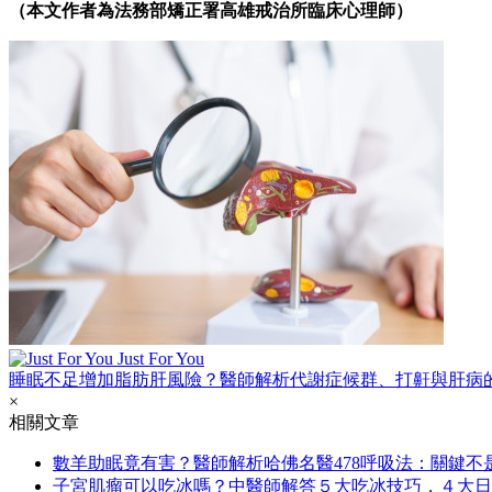
（本文作者為法務部矯正署高雄戒治所臨床心理師）
Just For You
睡眠不足增加脂肪肝風險？醫師解析代謝症候群、打鼾與肝病
×
相關文章
數羊助眠竟有害？醫師解析哈佛名醫478呼吸法：關鍵不
子宮肌瘤可以吃冰嗎？中醫師解答５大吃冰技巧，４大日