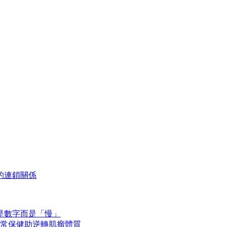
的連鎖關係
是數字而是「慢」
常保健助逆轉肌瘤體質