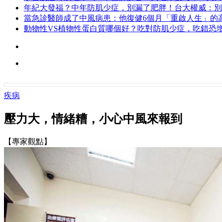
年紀大發福？中年防肌少症，別漏了肥胖！台大權威：別
當急診醫師成了中風病患：他復健6個月「重啟人生」的
動物性VS植物性蛋白質哪個好？吃對防肌少症，吃錯恐增
疾病
壓力大，情緒糟，小心中風來報到
【專家觀點】