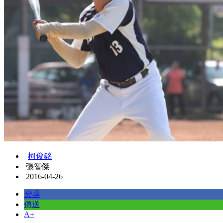
柯俊銘
張智傑
2016-04-26
分享
傳送
A+