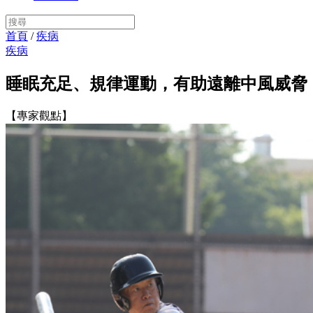
首頁
/
疾病
疾病
睡眠充足、規律運動，有助遠離中風威脅
【專家觀點】