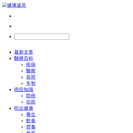
最新文章
醫療百科
疾病
醫療
長照
失智
癌症知識
防癌
抗癌
吃出健康
養生
飲食
營養