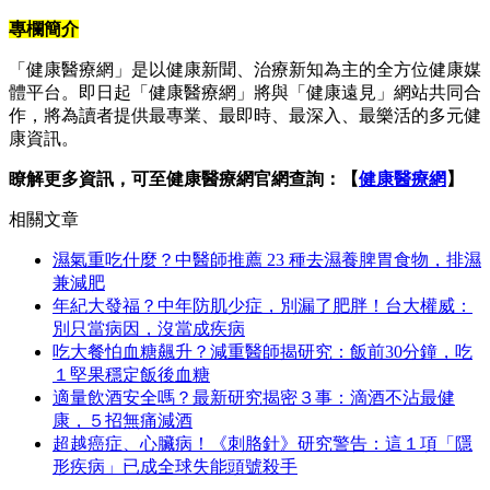
專欄簡介
「健康醫療網」是以健康新聞、治療新知為主的全方位健康媒
體平台。即日起「健康醫療網」將與「健康遠見」網站共同合
作，將為讀者提供最專業、最即時、最深入、最樂活的多元健
康資訊。
瞭解更多資訊，可至健康醫療網官網查詢：【
健康醫療網
】
相關文章
濕氣重吃什麼？中醫師推薦 23 種去濕養脾胃食物，排濕
兼減肥
年紀大發福？中年防肌少症，別漏了肥胖！台大權威：
別只當病因，沒當成疾病
吃大餐怕血糖飆升？減重醫師揭研究：飯前30分鐘，吃
１堅果穩定飯後血糖
適量飲酒安全嗎？最新研究揭密３事：滴酒不沾最健
康，５招無痛減酒
超越癌症、心臟病！《刺胳針》研究警告：這１項「隱
形疾病」已成全球失能頭號殺手