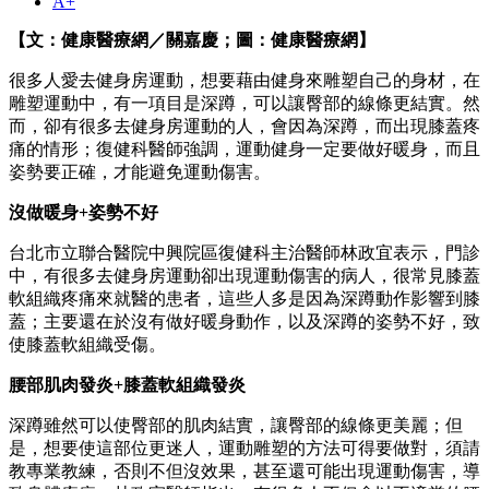
A+
【文：健康醫療網／關嘉慶；圖：健康醫療網】
很多人愛去健身房運動，想要藉由健身來雕塑自己的身材，在
雕塑運動中，有一項目是深蹲，可以讓臀部的線條更結實。然
而，卻有很多去健身房運動的人，會因為深蹲，而出現膝蓋疼
痛的情形；復健科醫師強調，運動健身一定要做好暖身，而且
姿勢要正確，才能避免運動傷害。
沒做暖身
+
姿勢不好
台北市立聯合醫院中興院區復健科主治醫師林政宜表示，門診
中，有很多去健身房運動卻出現運動傷害的病人，很常見膝蓋
軟組織疼痛來就醫的患者，這些人多是因為深蹲動作影響到膝
蓋；主要還在於沒有做好暖身動作，以及深蹲的姿勢不好，致
使膝蓋軟組織受傷。
腰部肌肉發炎
+
膝蓋軟組織發炎
深蹲雖然可以使臀部的肌肉結實，讓臀部的線條更美麗；但
是，想要使這部位更迷人，運動雕塑的方法可得要做對，須請
教專業教練，否則不但沒效果，甚至還可能出現運動傷害，導