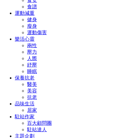
食安
食譜
運動減重
健身
瘦身
運動傷害
樂活心靈
兩性
壓力
人際
紓壓
睡眠
保養抗老
醫美
美容
抗老
品味生活
居家
駐站作家
百大顧問團
駐站達人
主題企劃