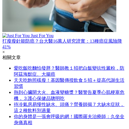
Just For You
打瘦瘦針能防癌？台大醫16萬人研究證實：13種癌症風險降
41%
×
相關文章
愛吃飯吃麵怕發胖？醫師教１招把白飯變抗性澱粉，防
阿茲海默症、大腸癌
天天吃飽照樣瘦！基因醫傳授飲食５招＋提高代謝生活
習慣
熱到心臟開大火、血液變糖漿？醫警告夏季心肌梗塞危
機，３護心保健品聰明吃
待冷氣房易慢性缺水、頭痛？營養師揭７大缺水症狀，
這２種飲料別過量
你的身體是一張會呼吸的網！國際羅夫治療師：久坐全
身痛真相