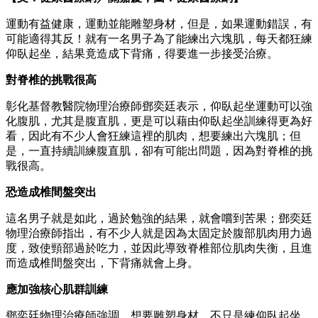
運動有益健康，運動並能雕塑身材，但是，如果運動錯誤，有
可能適得其反！就有一名男子為了能練出六塊肌，每天都狂練
仰臥起坐，結果竟造成下背痛，得要進一步接受治療。
對脊椎的挑戰很高
彰化基督教醫院物理治療師鄧奕廷表示，仰臥起坐運動可以強
化腹肌，尤其是腹直肌，更是可以藉由仰臥起坐訓練得更為好
看，因此有不少人會狂練這裡的肌肉，想要練出六塊肌；但
是，一直持續訓練腹直肌，卻有可能出問題，因為對脊椎的挑
戰很高。
恐造成椎間盤突出
這名男子就是如此，過於勉強的結果，就會嚐到苦果；鄧奕廷
物理治療師指出，有不少人就是因為太固定於腹部肌肉用力過
度，致使頸部過於吃力，並因此導致脊椎部位肌肉失衡，且進
而造成椎間盤突出，下背痛就會上身。
應加強核心肌群訓練
鄧奕廷物理治療師強調，想要雕塑身材，不只是練仰臥起坐，