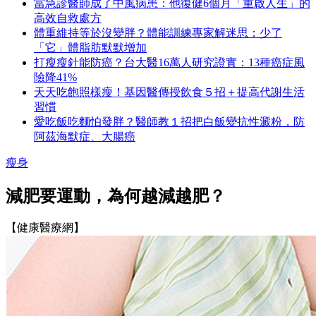
當急診醫師成了中風病患：他復健6個月「重啟人生」的
高效自救處方
體重維持等於沒變胖？體能訓練專家解迷思：少了
「它」體脂肪默默增加
打瘦瘦針能防癌？台大醫16萬人研究證實：13種癌症風
險降41%
天天吃飽照樣瘦！基因醫傳授飲食５招＋提高代謝生活
習慣
愛吃飯吃麵怕發胖？醫師教１招把白飯變抗性澱粉，防
阿茲海默症、大腸癌
瘦身
減肥要運動，為何越減越肥？
【健康醫療網】