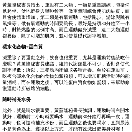
黃薰隆秘書長指出，運動有二大類，一類是重量訓練，包括仰
臥起坐、伏地挺身與舉啞鈴等，做重量訓練會使肌肉結實，而
且會使體重增加，第二類是有氧運動，包括跑步、游泳與跳有
氧操等，做有氧運動的時間要夠長，最好是持續30分鐘至一小
時，對於燃脂的比例才高。而且運動健身減重，這二大類運動
都要做，除了可增加肌肉，並可使基礎代謝率增加。
碳水化合物
+
蛋白質
減重除了要運動之外，飲食也很重要，尤其是運動前後該吃什
麼呢？黃薰隆秘書長建議，維持代謝熱量不可少，否則會使代
謝率降低；所以，三餐應均衡攝取各種營養。至於在運動前，
吃複合碳水化合物的食物如澱粉類，可以增加肝糖活動時的能
量消耗，而在運動之後，可以吃蛋白質食物如蛋類，來幫助修
復運動時所破壞的細胞。
隨時補充水份
此外，就是喝水很重要，黃薰隆秘書長強調，運動時喝白開水
就好，運動前二小時就要喝水，運動前30分鐘可再喝一次，運
動時，也可隨時補充水份，而且運動之後也要喝水，直到尿液
不是黃色為止。遵循以上方式，才能有效減出健美身材喔！