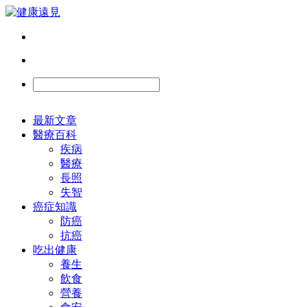
最新文章
醫療百科
疾病
醫療
長照
失智
癌症知識
防癌
抗癌
吃出健康
養生
飲食
營養