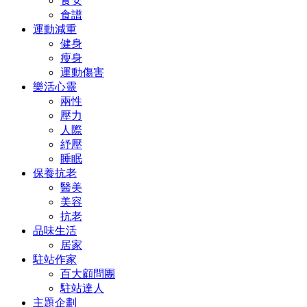
食安
食譜
運動減重
健身
瘦身
運動傷害
樂活心靈
兩性
壓力
人際
紓壓
睡眠
保養抗老
醫美
美容
抗老
品味生活
居家
駐站作家
百大顧問團
駐站達人
主題企劃