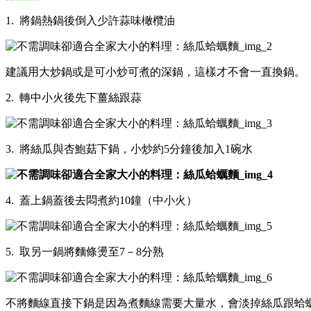
1. 將鍋熱鍋後倒入少許蒜味橄欖油
建議用大炒鍋或是可小炒可煮的深鍋，這樣才不會一直換鍋。
2. 轉中小火後先下薑絲跟蒜
3. 將絲瓜與杏鮑菇下鍋，小炒約5分鐘後加入1碗水
4. 蓋上鍋蓋後去悶煮約10鐘（中小火）
5. 取另一鍋將麵條燙至7－8分熟
不將麵線直接下鍋是因為煮麵線需要大量水，會淡掉絲瓜跟蛤蠣