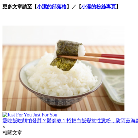
更多文章請至【
小潔的部落格
】／【
小潔的粉絲專頁
】
Just For You
愛吃飯吃麵怕發胖？醫師教１招把白飯變抗性澱粉，防阿茲海
×
相關文章