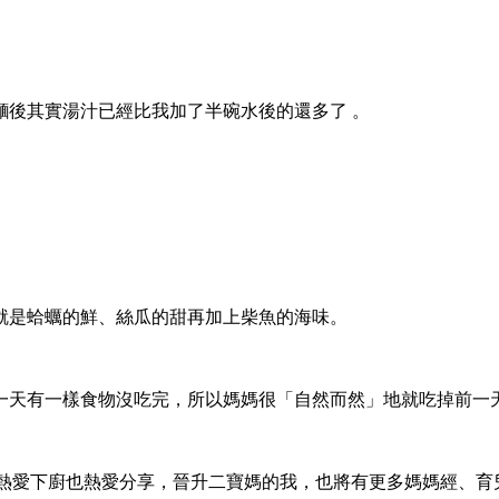
麵後其實湯汁已經比我加了半碗水後的還多了 。
就是蛤蠣的鮮、絲瓜的甜再加上柴魚的海味。
一天有一樣食物沒吃完，所以媽媽很「自然而然」地就吃掉前一
活，熱愛下廚也熱愛分享，晉升二寶媽的我，也將有更多媽媽經、