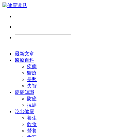
最新文章
醫療百科
疾病
醫療
長照
失智
癌症知識
防癌
抗癌
吃出健康
養生
飲食
營養