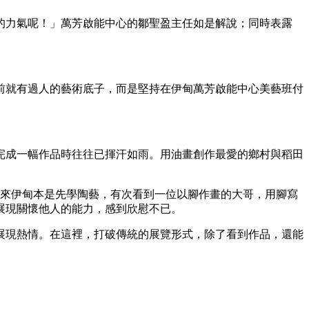
的力氣呢！」萬芳啟能中心的鄒聖盈主任如是解說；同時表露
前就有過人的藝術底子，而是堅持在伊甸萬芳啟能中心美藝班付
完成一幅作品時往往已揮汗如雨。用油畫創作最愛的鄉村與稻田
初來伊甸本是先學陶藝，有次看到一位以腳作畫的大哥，用腳寫
展現關懷他人的能力，感到欣慰不已。
展現熱情。在這裡，打破傳統的展覽形式，除了看到作品，還能