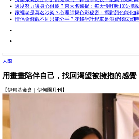
過度努力讓身心俱疲？東大名醫揭：每天慢呼吸10次擺
家裡老是莫名吵架？心理師揭色彩秘密：擺對顏色能化解
情侶金錢觀不同只能分手？花錢坐計程車是浪費錢或買時
人際
用畫畫陪伴自己，找回渴望被擁抱的感覺
【伊甸基金會｜伊甸園月刊】