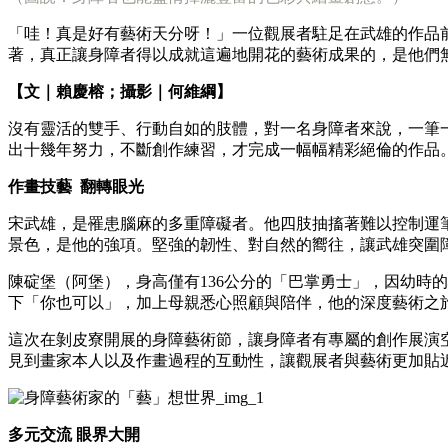
「哇！真是好有藝術天分呀！」一位觀展者駐足在武雄的作品
著，真正讓身障者得以成就這遍地開花的藝術成果的，是他們
【文｜賴慶榕；攝影｜何維綱】
沒有靈活的雙手、行動自如的肢體，對一名身障者來說，一筆
出十幾年努力，不斷創作練習，才完成一幅幅精彩絕倫的作品
作畫技藝 翻轉眼光
宋武雄，是罹患腦麻的多重障礙者。他四肢抽搐著難以控制運
景色，是他的強項。堅強的韌性、對自然的嚮往，讓武雄突圍
陳碇堡（阿堡），身高僅有136公分的「巴掌勇士」，因幼時
下「你也可以」，加上母親悉心照顧與陪伴，他的深度藝術之
這次在剝皮寮開展的身障藝術節，讓身障者有專屬的創作展演
見到畫家本人以及作畫過程的互動性，讓觀展者與藝術更加貼
​
多元交流 眼界大開