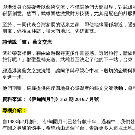
與港澳身心障礙者以藝術交流，不僅讓他們大開眼界，對武雄
嶄新創意。然而，武雄固然激賞對方技藝，尤其是配色的舒服
至於，一同代表台灣參展的活泉之家，即使地緣關係鄰近，過
朋友，偶相互拜訪，聊天南地北、切磋畫技。
談情說「畫」 藝文交流
武雄帶著相機，藉由旅遊探尋更多作畫靈感。透過旅行，體驗
旅行呢！」鄒聖盈補充道。武雄甚至決定了他的下一站，台東
經過港澳藝文之旅洗禮，讓阿堡與母親心中種下殷切的企盼與
更進一步。
他們期望，這樣提供兩岸四地身心障礙者的藝文交流活動，每
資料來源：《伊甸園月刊》353 期 2016.7 月號
專欄介紹：
自1983年7月創刊，伊甸園月刊已發行數十年，過程中，我
有聞之鼻酸的憾事，希望藉由這個平台，告訴更多人這塊土地