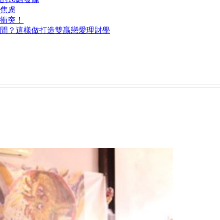
脫焦慮
衝突！
間？這樣做打造雙贏戀愛理財學