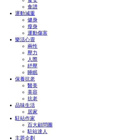
食安
食譜
運動減重
健身
瘦身
運動傷害
樂活心靈
兩性
壓力
人際
紓壓
睡眠
保養抗老
醫美
美容
抗老
品味生活
居家
駐站作家
百大顧問團
駐站達人
主題企劃