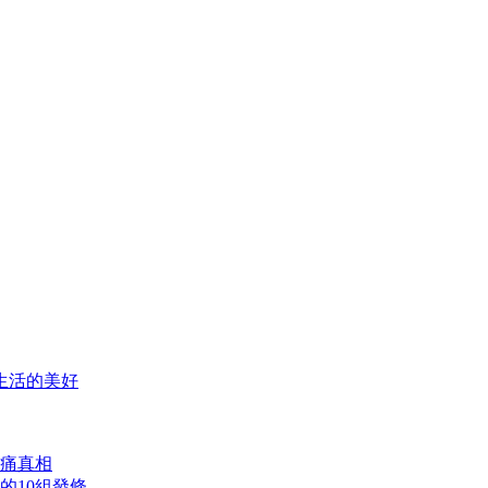
生活的美好
痛真相
的10組發條