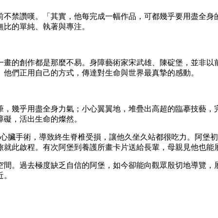
前不禁讚嘆。「其實，他每完成一幅作品，可都幾乎要用盡全身
無比的單純、執著與專注。
一畫的創作都是那麼不易。身障藝術家宋武雄、陳碇堡，並非以
。他們正用自己的方式，傳達對生命與世界最真摯的感動。
筆，幾乎用盡全身力氣；小心翼翼地，堆疊出高超的臨摹技藝，
障礙，活出生命的燦然。
的心臟手術，導致終生脊椎受損，讓他久坐久站都很吃力。阿堡
旅就此啟程。有次阿堡到養護所畫卡片送給長輩，母親見他也能
空間。過去極度缺乏自信的阿堡，如今卻能向觀眾殷切地導覽，
近。