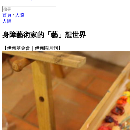
首頁
/
人際
人際
身障藝術家的「藝」想世界
【伊甸基金會｜伊甸園月刊】