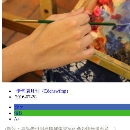
伊甸園月刊（Edenswfmp）
2016-07-28
分享
傳送
A+
（圖說：身障者也能盡情揮灑豐富的色彩與繪畫創意。）