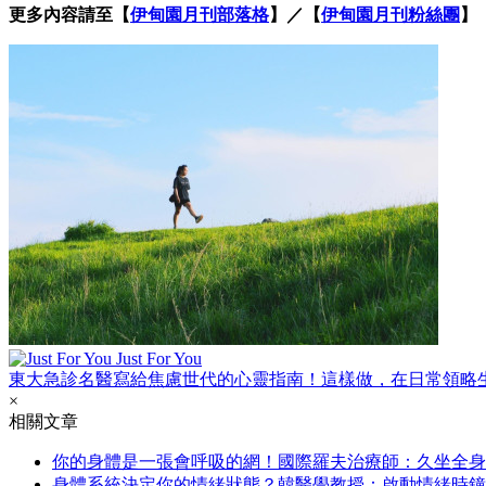
更多內容請至【
伊甸園月刊部落格
】／【
伊甸園月刊粉絲團
】
Just For You
東大急診名醫寫給焦慮世代的心靈指南！這樣做，在日常領略
×
相關文章
你的身體是一張會呼吸的網！國際羅夫治療師：久坐全身
身體系統決定你的情緒狀態？韓醫學教授：啟動情緒時鐘