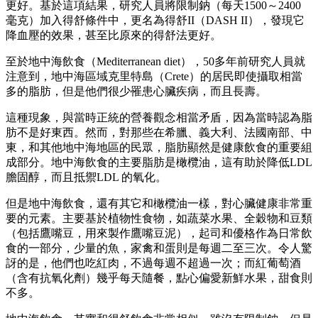
更好。基於這項結果，研究人員將限制鈉（每天1500～2400
毫克）加入得舒條件中，更名為得舒II（DASH II），發現它
降血壓的效果，甚至比原來的得舒法更好。
至於地中海飲食（Mediterranean diet），50多年前研究人員就
注意到，地中海區域克里特島（Crete）的居民即使攝取相當
多的脂肪，但是他們很少罹患心臟疾病，而且長壽。
這種現象，與當時正統的營養觀念相當矛盾，因為當時認為脂
肪不是好東西。然而，對那些在希臘、義大利、法國南部、中
東，和其他地中海地區的民眾，脂肪顯然是健康飲食的重要組
成部分。地中海飲食的主要脂肪是橄欖油，這有助於降低LDL
膽固醇，而且抵禦LDL 的氧化。
但是地中海飲食，還有其它和橄欖油一樣，對心臟健康非常重
要的元素。主要基於植物性食物，如蔬菜水果、全穀物和豆類
（包括鷹嘴豆，用來製作鷹嘴豆泥），起司和優格作為日常飲
食的一部分，少量的魚，家禽和蛋則是每週二至三次。令人驚
訝的是，他們也吃紅肉，不過每週不超過一次；而紅葡萄酒
（含有抗氧化劑）幾乎每天隨餐，點心偏愛新鮮水果，甜食則
不多。