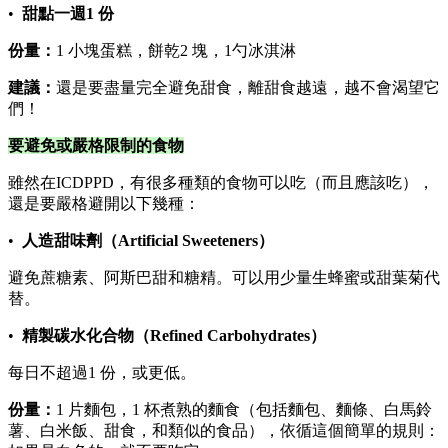
•
甜點一週1 份
份量：
1 小塊蛋糕，餅乾2 塊，1勺冰淇淋
建議：
還是要盡量完全避免甜食，離甜食越遠，越不會渴望它
們！
要避免或嚴格限制的食物
雖然在ICDPPD，有很多種類的食物可以吃（而且應該吃），
還是要嚴格避開以下幾種：
•
人造甜味劑（Artificial Sweeteners）
避免蔗糖素、阿斯巴甜和糖精。可以用少量生蜂蜜或甜葉菊代
替。
•
精製碳水化合物（Refined Carbohydrates）
每日不超過1 份，或更低。
份量：
1 片麵包，1 杯煮熟的麵食（包括麵包、麵條、白馬鈴
薯、白米飯、甜食，和類似的食品），依循這個簡單的規則：