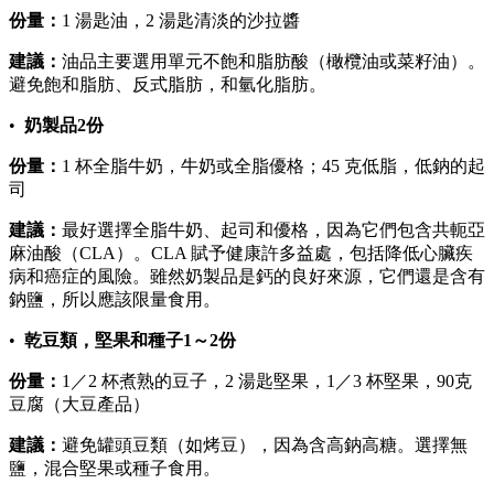
份量：
1 湯匙油，2 湯匙清淡的沙拉醬
建議：
油品主要選用單元不飽和脂肪酸（橄欖油或菜籽油）。
避免飽和脂肪、反式脂肪，和氫化脂肪。
•
奶製品2份
份量：
1 杯全脂牛奶，牛奶或全脂優格；45 克低脂，低鈉的起
司
建議：
最好選擇全脂牛奶、起司和優格，因為它們包含共軛亞
麻油酸（CLA）。CLA 賦予健康許多益處，包括降低心臟疾
病和癌症的風險。雖然奶製品是鈣的良好來源，它們還是含有
鈉鹽，所以應該限量食用。
•
乾豆類，堅果和種子1～2份
份量：
1／2 杯煮熟的豆子，2 湯匙堅果，1／3 杯堅果，90克
豆腐（大豆產品）
建議：
避免罐頭豆類（如烤豆），因為含高鈉高糖。選擇無
鹽，混合堅果或種子食用。