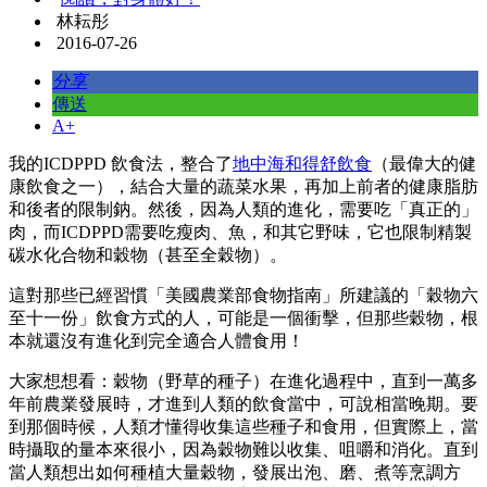
林耘彤
2016-07-26
分享
傳送
A+
我的ICDPPD 飲食法，整合了
地中海和得舒飲食
（最偉大的健
康飲食之一），結合大量的蔬菜水果，再加上前者的健康脂肪
和後者的限制鈉。然後，因為人類的進化，需要吃「真正的」
肉，而ICDPPD需要吃瘦肉、魚，和其它野味，它也限制精製
碳水化合物和穀物（甚至全穀物）。
這對那些已經習慣「美國農業部食物指南」所建議的「穀物六
至十一份」飲食方式的人，可能是一個衝擊，但那些穀物，根
本就還沒有進化到完全適合人體食用！
大家想想看：穀物（野草的種子）在進化過程中，直到一萬多
年前農業發展時，才進到人類的飲食當中，可說相當晚期。要
到那個時候，人類才懂得收集這些種子和食用，但實際上，當
時攝取的量本來很小，因為穀物難以收集、咀嚼和消化。直到
當人類想出如何種植大量穀物，發展出泡、磨、煮等烹調方