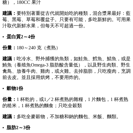
糖），180CC 果汁
建議：
要特別著重從古代就開始吃的種類，混合漿果最好：藍
莓、黑莓、草莓和覆盆子。只要有可能，多吃新鮮的。可用果
汁取代新鮮水果，但每天不可超過一份。
•
蛋白質2～4份
份量：
180～240 克（煮熟）
建議：
吃冷水、野外捕獲的魚類，如鮭魚、鱈魚、鯖魚，或是
鮪魚（養殖魚Omega‑3 脂肪酸含量低），以及野生肉類、野生
禽鳥、放養牛肉、雞肉，或火雞。去掉脂肪，只吃瘦肉，烹調
前去皮。並且採用烘烤，不要用炸的。
•
穀物1份
份量：
1 杯乾的，或1／2 杯煮熟的雜糧，1 片麵包，1 杯煮熟
的糙米，1 杯煮熟的麵食；只吃全穀類
建議：
多吃全麥穀物，不加糖和鈉的麵包、米飯、麵類。
•
脂肪2～3份