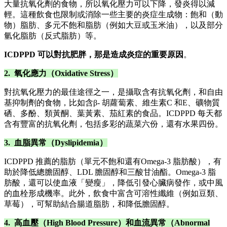
大量抗氧化劑的食物，所以氧化壓力可以下降，發炎得以減
輕。這種飲食也限制或消除一些主要的炎症生成物：飽和（動
物）脂肪、多元不飽和脂肪（例如大豆或玉米油），以及部分
氫化脂肪（反式脂肪）等。
ICDPPD 可以對抗肥胖，那是造成炎症的重要原因
。
2. 氧化應力（Oxidative Stress）
對抗氧化壓力的最佳途徑之一，是攝取含有抗氧化劑，和自由
基抑制劑的食物，比如含β‑ 胡蘿蔔素、維生素C 和E、礦物質
硒、多酚、類黃酮、葉黃素、茄紅素的食品。ICDPPD 每天都
含有豐富的抗氧化劑，包括多彩的蔬菜六份，還有水果四份。
3. 血脂異常（Dyslipidemia）
ICDPPD 推薦的脂肪（單元不飽和還有Omega‑3 脂肪酸），有
助於降低總膽固醇、LDL 膽固醇和三酸甘油酯。Omega‑3 脂
肪酸，還可以使血液「變瘦」，降低引發心臟病發作，或中風
的血栓形成機率。此外，飲食中富含可溶性纖維（例如豆類、
草莓），可幫助結合腸道脂肪，和降低膽固醇。
4. 高血壓（High Blood Pressure）和血流異常（Abnormal