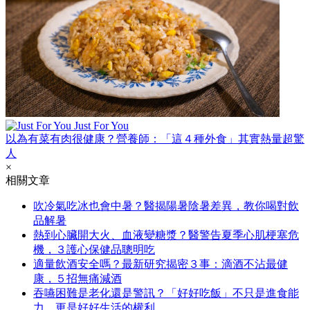
Just For You
以為有菜有肉很健康？營養師：「這４種外食」其實熱量超驚
人
×
相關文章
吹冷氣吃冰也會中暑？醫揭陽暑陰暑差異，教你喝對飲
品解暑
熱到心臟開大火、血液變糖漿？醫警告夏季心肌梗塞危
機，３護心保健品聰明吃
適量飲酒安全嗎？最新研究揭密３事：滴酒不沾最健
康，５招無痛減酒
吞嚥困難是老化還是警訊？「好好吃飯」不只是進食能
力，更是好好生活的權利