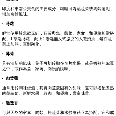
印度和東南亞美食的主要成分，咖哩可為蒸蔬菜或馬鈴薯泥，
增加奇妙風味。
•
蒔蘿
經常使用於北歐烹飪，蒔蘿與魚、蔬菜、家禽，和優格相當搭
配。1 茶匙蒔蘿，配上2 湯匙無反式脂肪的人造奶油，鋪在蔬
菜上加熱，直到融化。
•
薄荷
具有清新的氣味，葉子可切碎撒在切片水果，或是煮熟的豌豆
之中，或作為魚、家禽、肉類的調味。
•
肉荳蔻
通常用於調味蛋酒，其實肉荳蔻固有的甜味，還可以搭配煮熟
的胡蘿蔔、新鮮水果、絞肉，和優格，豐富味蕾。
•
迷迭香
可與天然的家禽、肉類、烤蔬菜和水炒蘑菇互為搭配。它和成