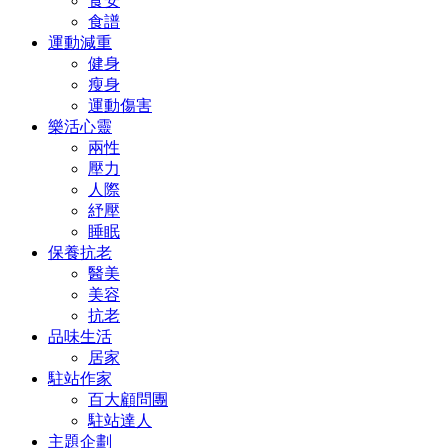
食安
食譜
運動減重
健身
瘦身
運動傷害
樂活心靈
兩性
壓力
人際
紓壓
睡眠
保養抗老
醫美
美容
抗老
品味生活
居家
駐站作家
百大顧問團
駐站達人
主題企劃