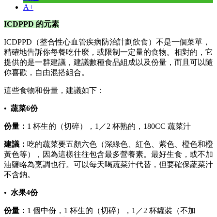
A+
ICDPPD 的元素
ICDPPD（整合性心血管疾病防治計劃飲食）不是一個菜單，
精確地告訴你每餐吃什麼，或限制一定量的食物。相對的，它
提供的是一群建議，建議數種食品組成以及份量，而且可以隨
你喜歡，自由混搭組合。
這些食物和份量，建議如下：
•
蔬菜6份
份量：
1 杯生的（切碎），1／2 杯熟的，180CC 蔬菜汁
建議：
吃的蔬菜要五顏六色（深綠色、紅色、紫色、橙色和橙
黃色等），因為這樣往往包含最多營養素。最好生食，或不加
油鹽略為烹調也行。可以每天喝蔬菜汁代替，但要確保蔬菜汁
不含鈉。
•
水果4份
份量：
1 個中份，1 杯生的（切碎），1／2 杯罐裝（不加