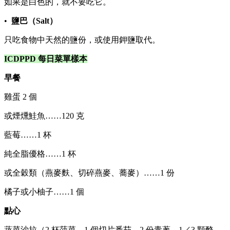
如果是白色的，就不要吃它。
•
鹽巴（Salt）
只吃食物中天然的鹽份，或使用鉀鹽取代。
ICDPPD 每日菜單樣本
早餐
雞蛋 2 個
或煙燻鮭魚……120 克
藍莓……1 杯
純全脂優格……1 杯
或全穀類（燕麥麩、切碎燕麥、蕎麥）……1 份
橘子或小柚子……1 個
點心
蔬菜沙拉（2 杯菠菜，1 個切片番茄，2 份青蔥，1／3 顆酪