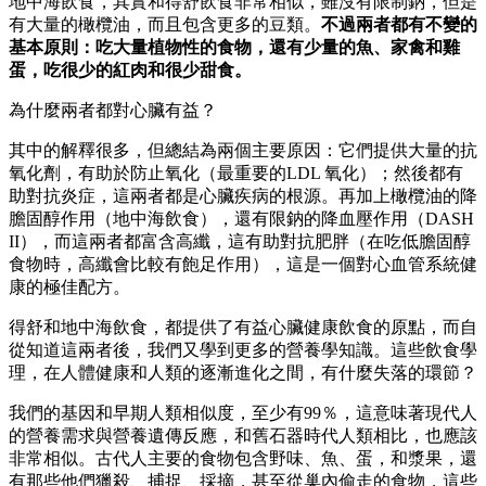
地中海飲食，其實和得舒飲食非常相似，雖沒有限制鈉，但是
有大量的橄欖油，而且包含更多的豆類。
不過兩者都有不變的
基本原則：吃大量植物性的食物，還有少量的魚、家禽和雞
蛋，吃很少的紅肉和很少甜食。
為什麼兩者都對心臟有益？
其中的解釋很多，但總結為兩個主要原因：它們提供大量的抗
氧化劑，有助於防止氧化（最重要的LDL 氧化）；然後都有
助對抗炎症，這兩者都是心臟疾病的根源。再加上橄欖油的降
膽固醇作用（地中海飲食），還有限鈉的降血壓作用（DASH
II），而這兩者都富含高纖，這有助對抗肥胖（在吃低膽固醇
食物時，高纖會比較有飽足作用），這是一個對心血管系統健
康的極佳配方。
得舒和地中海飲食，都提供了有益心臟健康飲食的原點，而自
從知道這兩者後，我們又學到更多的營養學知識。這些飲食學
理，在人體健康和人類的逐漸進化之間，有什麼失落的環節？
我們的基因和早期人類相似度，至少有99％，這意味著現代人
的營養需求與營養遺傳反應，和舊石器時代人類相比，也應該
非常相似。古代人主要的食物包含野味、魚、蛋，和漿果，還
有那些他們獵殺、捕捉、採摘，甚至從巢內偷走的食物，這些