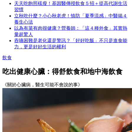
天天吃飽照樣瘦！基因醫傳授飲食５招＋提高代謝生活
習慣
立秋吃什麼？小心秋老虎！慎防「夏季流感」中醫揭４
養生心法
以為有菜有肉很健康？營養師：「這４種外食」其實熱
量超驚人
吞嚥困難是老化還是警訊？「好好吃飯」不只是進食能
力，更是好好生活的權利
飲食
吃出健康心臟：得舒飲食和地中海飲食
《關於心臟病，醫生可能不會說的事》