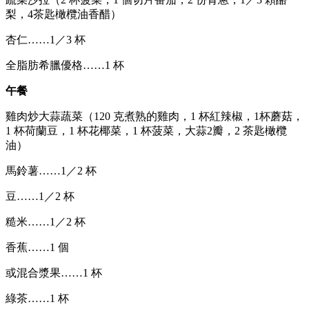
梨，4茶匙橄欖油香醋）
杏仁……1／3 杯
全脂肪希臘優格……1 杯
午餐
雞肉炒大蒜蔬菜（120 克煮熟的雞肉，1 杯紅辣椒，1杯蘑菇，
1 杯荷蘭豆，1 杯花椰菜，1 杯菠菜，大蒜2瓣，2 茶匙橄欖
油）
馬鈴薯……1／2 杯
豆……1／2 杯
糙米……1／2 杯
香蕉……1 個
或混合漿果……1 杯
綠茶……1 杯