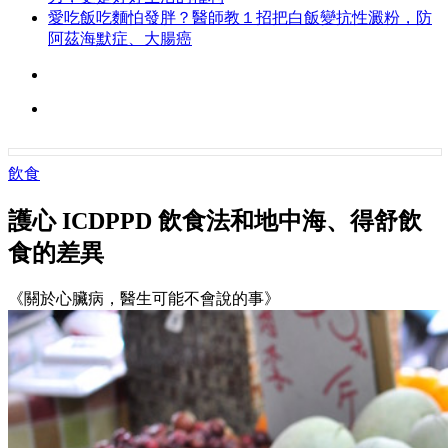
愛吃飯吃麵怕發胖？醫師教１招把白飯變抗性澱粉，防
阿茲海默症、大腸癌
飲食
護心 ICDPPD 飲食法和地中海、得舒飲
食的差異
《關於心臟病，醫生可能不會說的事》