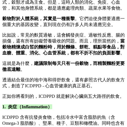
式，穀類才成為主食。但是，這時人類的消化、免疫、心血
管，和其他身體系統，都是適應處理肉類、蔬菜水果等食物。
穀物對於人體系統，其實是一種衝擊
。它們迫使身體要適應一
個重大的基因改變，直到現在仍有許多人尚未適應完全。
比如說，常見的麩質過敏，這會觸發炎症、過敏性反應、腸的
損傷，還有所有妨礙營養吸收的問題。而且，理所當然的，
當
穀物精煉成白皙的麵粉時，用於麵條、餅乾、糕點等食品，對
血糖、體重、消化、心血管系統，都有不折不扣的負面影響
。
這就是為什麼，
建議限制每天只有一份穀物，而精製麵粉更要
徹底遠離
。
透過結合最佳的地中海和得舒飲食，還有參照古代人的飲食方
式，創造了ICDPPD - 心血管健康的真正基石。
正如你將看到的，ICDPPD 就是解決心臟病五大路徑的飲食。
1. 炎症（Inflammation）
ICDPPD 含有抗發炎食物，包括冷水中富含脂肪的魚（含
Omega‑3 脂肪酸）、堅果、種子、豆類和橄欖油。同時也含有