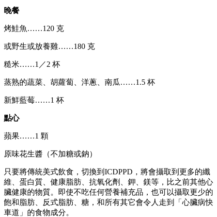
晚餐
烤鮭魚……120 克
或野生或放養雞……180 克
糙米……1／2 杯
蒸熟的蔬菜、胡蘿蔔、洋蔥、南瓜……1.5 杯
新鮮藍莓……1 杯
點心
蘋果……1 顆
原味花生醬（不加糖或鈉）
只要將傳統美式飲食，切換到ICDPPD，將會攝取到更多的纖
維、蛋白質、健康脂肪、抗氧化劑、鉀、鎂等，比之前其他心
臟健康的物質。即使不吃任何營養補充品，也可以攝取更少的
飽和脂肪、反式脂肪、糖，和所有其它會令人走到「心臟病快
車道」的食物成分。