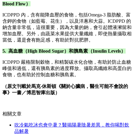
Blood Flow）
ICDPPD 內，含有能降血壓的食物，包括Omega‑3 脂肪酸、富
含鉀的食物（如藍莓、花生），以及洋蔥和大蒜。ICDPPD 的
鈉含量非常低，這很重要，因為大量的鈉，會引起體液瀦留和
增加血壓。另外，由蔬菜水果提供大量纖維，即使熱量攝取相
當低，還是會有飽足感，有助於對抗肥胖。
5. 高血糖（High Blood Sugar）和胰島素（Insulin Levels）
ICDPPD 嚴格限制穀物，和精製碳水化合物，有助於防止血糖
峰值和過低，還有胰島素的過度釋放。攝取高纖維和高蛋白的
食物，也有助於控制血糖和胰島素。
（原文刊載於馬克‧休斯頓《關於心臟病，醫生可能不會說的
事》一書／博思智庫出版）
相關文章
吹冷氣吃冰也會中暑？醫揭陽暑陰暑差異，教你喝對飲
品解暑