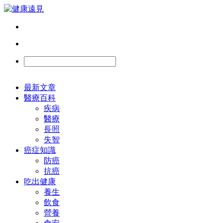
最新文章
醫療百科
疾病
醫療
長照
失智
癌症知識
防癌
抗癌
吃出健康
養生
飲食
營養