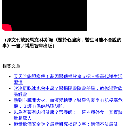
（原文刊載於馬克‧休斯頓《關於心臟病，醫生可能不會說的
事》一書／博思智庫出版）
相關文章
天天吃飽照樣瘦！基因醫傳授飲食５招＋提高代謝生活
習慣
吹冷氣吃冰也會中暑？醫揭陽暑陰暑差異，教你喝對飲
品解暑
熱到心臟開大火、血液變糖漿？醫警告夏季心肌梗塞危
機，３護心保健品聰明吃
以為有菜有肉很健康？營養師：「這４種外食」其實熱
量超驚人
適量飲酒安全嗎？最新研究揭密３事：滴酒不沾最健