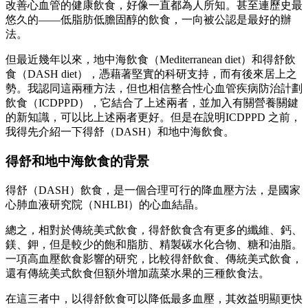
改善心血管的健康飲食，好像一直都為人所知。甚至連歷史最
悠久的——低脂肪低膽固醇的飲食，一向被公認是最好的辦
法。
但最近幾年以來，地中海飲食（Mediterranean diet）和得舒飲
食（DASH diet），憑藉著堅實的科研支持，而有後來居上之
勢。我認同這兩種方法，但也相信整合性心血管疾病防治計劃
飲食（ICDPPD），它結合了上述兩者，並加入有關營養關鍵
的新知識，可以比上述兩者更好。但是在說明ICDPPD 之前，
我得先介紹一下得舒（DASH）和地中海飲食。
得舒和地中海飲食的背景
得舒（DASH）飲食，是一個合理可行的降血壓方法，是國家
心肺血液研究院（NHLBI）的心血結晶。
總之，相對於傳統美式飲食，得舒飲食含有更多的纖維、鈣、
鎂、鉀，但是較少的飽和脂肪、精製碳水化合物、糖和油脂。
一項高血壓飲食影響的研究，比較得舒飲食、傳統美式飲食，
還有傳統美式飲食但額外增加蔬菜水果的三種飲食法。
在這三者中，以得舒飲食可以降低最多血壓，其效益明顯更快