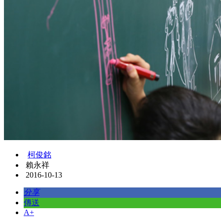
柯俊銘
賴永祥
2016-10-13
分享
傳送
A+