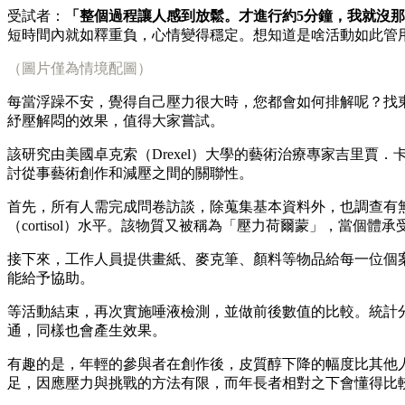
受試者：
「整個過程讓人感到放鬆。才進行約5分鐘，我就沒
短時間內就如釋重負，心情變得穩定。想知道是啥活動如此管
（圖片僅為情境配圖）
每當浮躁不安，覺得自己壓力很大時，您都會如何排解呢？找東西
紓壓解悶的效果，值得大家嘗試。
該研究由美國卓克索（Drexel）大學的藝術治療專家吉里賈．卡曼
討從事藝術創作和減壓之間的關聯性。
首先，所有人需完成問卷訪談，除蒐集基本資料外，也調查有
（cortisol）水平。該物質又被稱為「壓力荷爾蒙」，當個
接下來，工作人員提供畫紙、麥克筆、顏料等物品給每一位個
能給予協助。
等活動結束，再次實施唾液檢測，並做前後數值的比較。統計
通，同樣也會產生效果。
有趣的是，年輕的參與者在創作後，皮質醇下降的幅度比其他
足，因應壓力與挑戰的方法有限，而年長者相對之下會懂得比