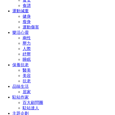
食安
食譜
運動減重
健身
瘦身
運動傷害
樂活心靈
兩性
壓力
人際
紓壓
睡眠
保養抗老
醫美
美容
抗老
品味生活
居家
駐站作家
百大顧問團
駐站達人
主題企劃