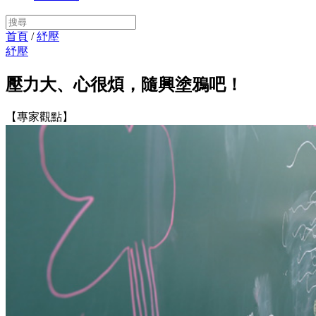
首頁
/
紓壓
紓壓
壓力大、心很煩，隨興塗鴉吧！
【專家觀點】