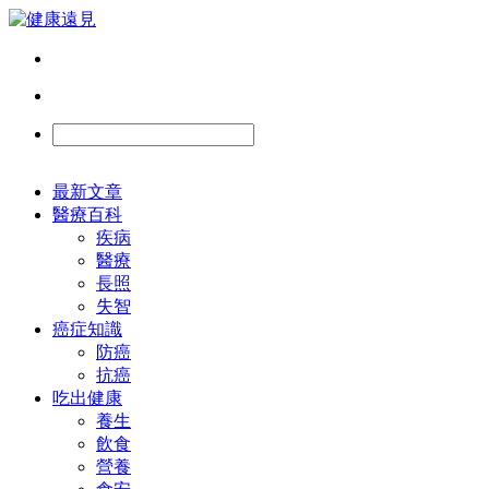
最新文章
醫療百科
疾病
醫療
長照
失智
癌症知識
防癌
抗癌
吃出健康
養生
飲食
營養