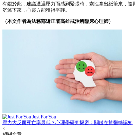
有鑑於此，建議遭遇壓力而感到緊張時，索性拿出紙筆來，隨
沉澱下來，心靈方能獲得平靜。
（本文作者為法務部矯正署高雄戒治所臨床心理師）
Just For You
壓力大反而死亡率最低？心理學研究揭密：關鍵在於翻轉認知
×
相關文章