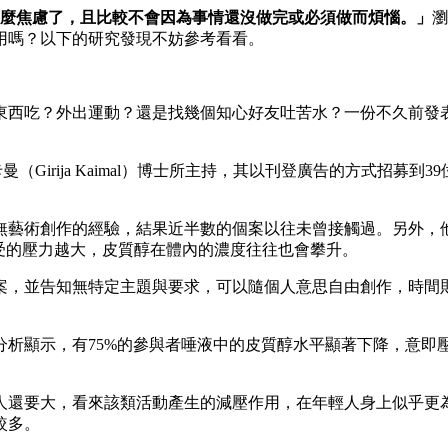
那麼焦慮了，且比較不會因為事情還沒做完或必須做而煩惱。」
瀏
用嗎？以下的研究發現不妨參考看看。
吃？外出運動？還是找幾個知心好友吐苦水？一份不久前發表在國外期
（Girija Kaimal）博士所主持，其以刊登廣告的方式招募
無藝術創作的經驗，結果近半數的個案以往未曾接觸過。另外，
體承受的壓力越大，皮質醇在體內的濃度往往也會攀升。
案，並告知無特定主題與要求，可以隨個人意思自由創作，時間則
分析顯示，有75%的參與者唾液中的皮質醇水平顯著下降，意即
人還要大，看來該類活動產生的減壓作用，在年輕人身上似乎更
較多。