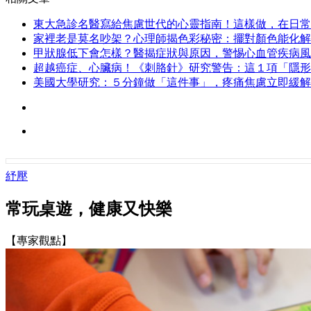
東大急診名醫寫給焦慮世代的心靈指南！這樣做，在日常
家裡老是莫名吵架？心理師揭色彩秘密：擺對顏色能化解
甲狀腺低下會怎樣？醫揭症狀與原因，警惕心血管疾病風
超越癌症、心臟病！《刺胳針》研究警告：這１項「隱形
美國大學研究：５分鐘做「這件事」，疼痛焦慮立即緩解
紓壓
常玩桌遊，健康又快樂
【專家觀點】