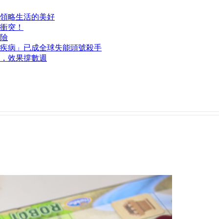
領略生活的美好
衝突！
險
疾病」已成全球失能頭號殺手
，效果撐數週